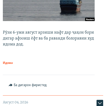
Рӯзи 6-уми август арзиши нафт дар ҷаҳон бори
дигар афзоиш ёфт ва ба раванди болоравии худ
идома дод.
Идома
Ба дигарон фиристед
Август 06, 2026