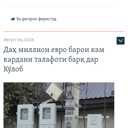
Ба дигарон фиристед
Август 06, 2026
Даҳ миллион евро барои кам
кардани талафоти барқ дар
Кӯлоб