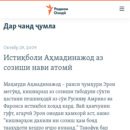
Пайвандҳои
дастрасӣ
Ҷаҳиш
Дар чанд ҷумла
ба
ГӮШАҲО
мояи
ГАПИ ОЗОД
СИЁСАТ
аслӣ
Октябр 29, 2009
РӮЗГОРИ МУҲОҶИР
Ҷаҳиш
ИҚТИСОД
Истиқболи Аҳмадинажод аз
ба
САЛОМ, ХОҲАР
ҶОМЕА
феҳристи
созиши нави атомӣ
ТАҲҚИҚОТ
ҚАЗИЯИ "КРОКУС"
аслӣ
Ҷаҳиш
ҶАНГ ДАР УКРАИНА
ОСИЁИ МАРКАЗӢ
Маҳмуди Аҳмадинажод – раиси ҷумҳури Эрон
ба
мегӯяд, кишвараш аз созиши табодули сӯхти
НАЗАРИ МАРДУМ
ФАРҲАНГ
ҷустор
ҳастаии пешниҳодӣ аз сӯи Русияву Амрико ва
ЧАНДРАСОНАӢ
МЕҲМОНИ ОЗОДӢ
БЛОГИСТОН
Фаронса истиқбол хоҳад кард. Вай ҳамчунин
гуфт, агарчӣ Эрон омодаи ҳамкорӣ аст, аммо
РӮЙХАТҲО
ВАРЗИШ
ОЗОДӢ ОНЛАЙН
ВИДЕО
“кишварҳои дахили ин созиш ҳам бояд
КИТОБҲОИ ОЗОДӢ
НИГОРИСТОН
тааҳудоти хешро иҷро кунанд.” Тавофуқ бар