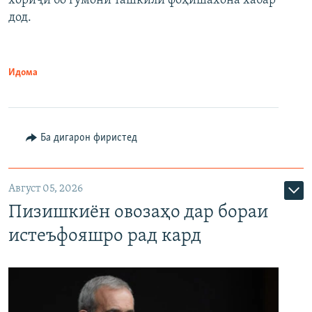
хориҷӣ бо гумони ташкили фоҳишахона хабар
дод.
Идома
Ба дигарон фиристед
Август 05, 2026
Пизишкиён овозаҳо дар бораи
истеъфояшро рад кард