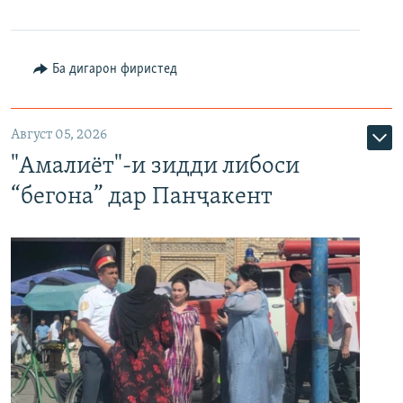
Ба дигарон фиристед
Август 05, 2026
"Амалиёт"-и зидди либоси
“бегона” дар Панҷакент