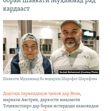
бораи Шавкати Муҳаммад рад
кардааст
Шавкати Муҳаммад бо модараш Шарофат Шарифова
Додгоҳи парвандаҳои ҷиноӣ дар Вена
,
маркази Австрия, дархости мақомоти
Тоҷикистонро дар бораи истирдоди намояндаи