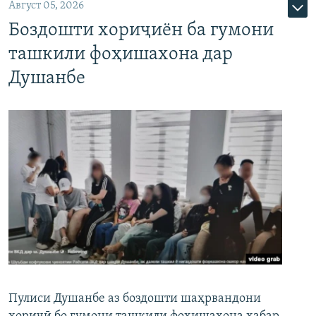
Август 05, 2026
Боздошти хориҷиён ба гумони
ташкили фоҳишахона дар
Душанбе
Пулиси Душанбе аз боздошти шаҳрвандони