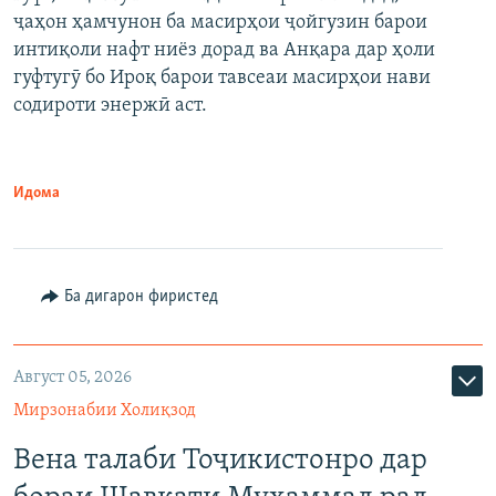
ҷаҳон ҳамчунон ба масирҳои ҷойгузин барои
интиқоли нафт ниёз дорад ва Анқара дар ҳоли
гуфтугӯ бо Ироқ барои тавсеаи масирҳои нави
содироти энержӣ аст.
Идома
Ба дигарон фиристед
Август 05, 2026
Мирзонабии Холиқзод
Вена талаби Тоҷикистонро дар