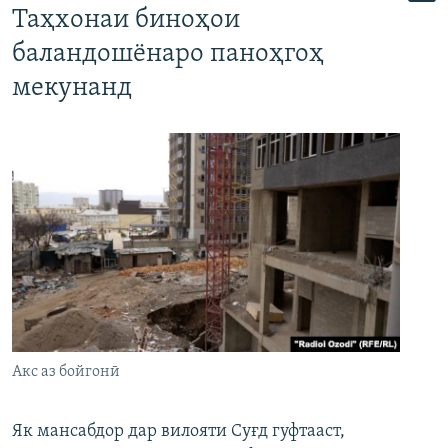
Таҳхонаи биноҳои
баландошёнаро паноҳгоҳ
мекунанд
Акс аз бойгонӣ
Як мансабдор дар вилояти Суғд гуфтааст,