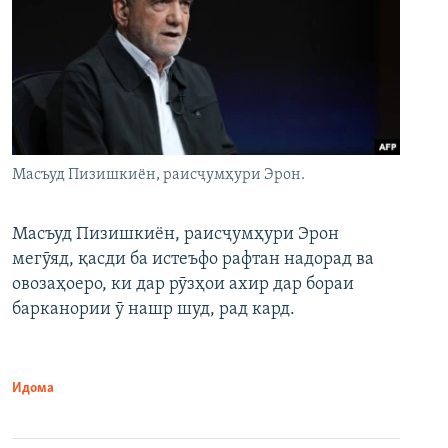
Масъуд Пизишкиён, раисҷумҳури Эрон.
Масъуд Пизишкиён, раисҷумҳури Эрон
мегӯяд, қасди ба истеъфо рафтан надорад ва
овозаҳоеро, ки дар рӯзҳои ахир дар бораи
барканории ӯ нашр шуд, рад кард.
Идома