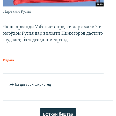
Парчами Русия
Як шаҳрванди Узбекистонро, ки дар амалиёти
нерӯҳои Русия дар вилояти Нижегород дастгир
шудааст, ба зодгоҳаш меоранд.
Идома
Ба дигарон фиристед
Ёфтҳои бештар