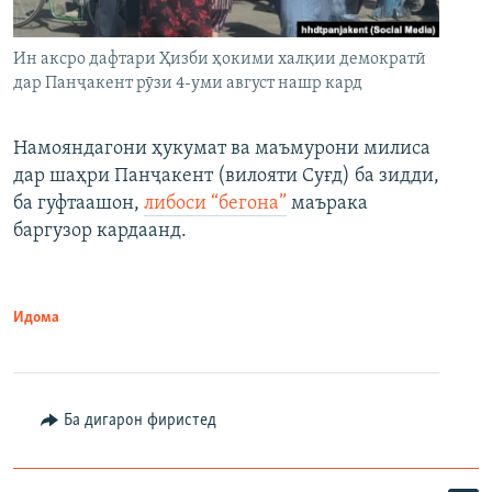
Ин аксро дафтари Ҳизби ҳокими халқии демократӣ
дар Панҷакент рӯзи 4-уми август нашр кард
Намояндагони ҳукумат ва маъмурони милиса
дар шаҳри Панҷакент (вилояти Суғд) ба зидди,
ба гуфтаашон,
либоси “бегона”
маърака
баргузор кардаанд.
Идома
Ба дигарон фиристед