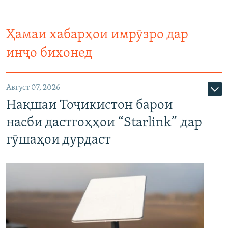
Ҳамаи хабарҳои имрӯзро дар
инҷо бихонед
Август 07, 2026
Нақшаи Тоҷикистон барои
насби дастгоҳҳои “Starlink” дар
гӯшаҳои дурдаст