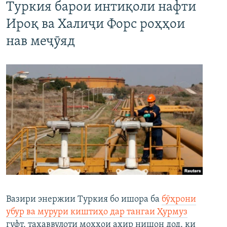
Туркия барои интиқоли нафти
Ироқ ва Халиҷи Форс роҳҳои
нав меҷӯяд
Вазири энержии Туркия бо ишора ба
бӯҳрони
убур ва мурури киштиҳо дар тангаи Ҳурмуз
гуфт, таҳаввулоти моҳҳои ахир нишон дод, ки