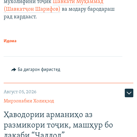
мухолифини тоҷик
Шавкати Муҳаммад
(Шавкатҷон Шарифов)
ва модару бародараш
рад кардааст.
Идома
Ба дигарон фиристед
Август 05, 2026
Мирзонабии Холиқзод
Ҳаводории арманиҳо аз
размикори тоҷик, машҳур бо
лақаби “Ҷаллод”