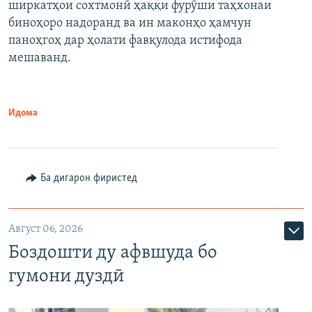
ширкатҳои сохтмонӣ ҳаққи фурӯши таҳхонаи
биноҳоро надоранд ва ин маконҳо ҳамчун
паноҳгоҳ дар ҳолати фавқулода истифода
мешаванд.
Идома
Ба дигарон фиристед
Август 06, 2026
Боздошти ду афвшуда бо
гумони дуздӣ