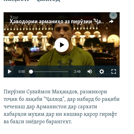
Ҳаводории арманиҳо аз пирӯзии "Ҷаллод"-и тоҷик
Феълан кор намекунад
Auto
0:00
2:49
240p
Пирӯзии Сулаймон Маҳмадов, размикори
360p
тоҷик бо лақаби "Ҷаллод", дар набард бо рақиби
480p
Auto
240p
360p
480p
чеченаш дар Арманистон дар сархати
720p
хабарҳои муҳим дар ин кишвар қарор гирифт
720p
1080p
ва баҳси зиёдеро барангехт.
1080p