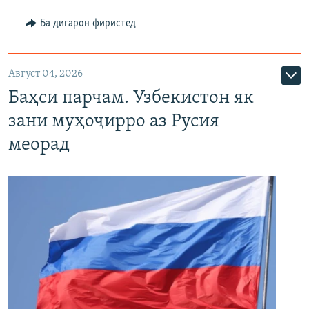
Ба дигарон фиристед
Август 04, 2026
Баҳси парчам. Узбекистон як
зани муҳоҷирро аз Русия
меорад