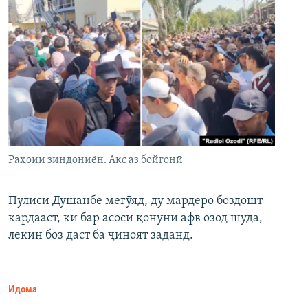
Раҳоии зиндониён. Акс аз бойгонӣ
Пулиси Душанбе мегӯяд, ду мардеро боздошт
кардааст, ки бар асоси қонуни афв озод шуда,
лекин боз даст ба ҷиноят заданд.
Идома