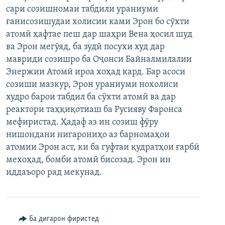
сари созишномаи табдили ураниуми
ГУЗОРИШҲОИ РАДИОӢ
Русский
ғанисозишудаи холисии ками Эрон бо сӯхти
атомӣ ҳафтае пеш дар шаҳри Вена ҳосил шуд
ПАЙГИРӢ КУНЕД
ва Эрон мегӯяд, ба зудӣ посухи худ дар
мавриди созишро ба Оҷонси Байналмилалии
Энержии Атомӣ ироа хоҳад кард. Бар асоси
созиши мазкур, Эрон ураниуми нохолиси
худро барои табдил ба сӯхти атомӣ ва дар
реактори таҳқиқотиаш ба Русияву Фаронса
Ҳамаи сомонаҳои RFE/RL
мефиристад. Ҳадаф аз ин созиш фӯру
нишондани нигарониҳо аз барномаҳои
атомии Эрон аст, ки ба гуфтаи қудратҳои ғарбӣ
мехоҳад, бомби атомӣ бисозад. Эрон ин
иддаъоро рад мекунад.
Ба дигарон фиристед