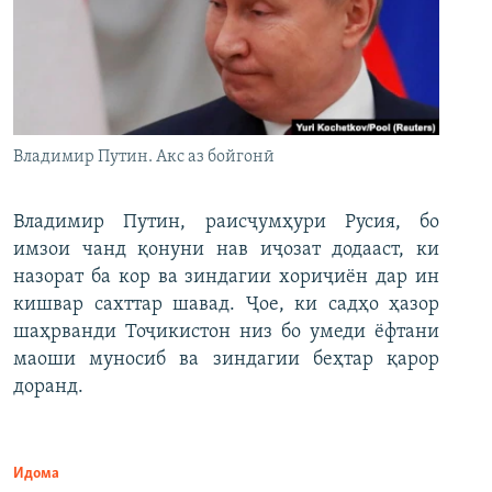
Владимир Путин. Акс аз бойгонӣ
Владимир Путин, раисҷумҳури Русия, бо
имзои чанд қонуни нав иҷозат додааст, ки
назорат ба кор ва зиндагии хориҷиён дар ин
кишвар сахттар шавад. Ҷое, ки садҳо ҳазор
шаҳрванди Тоҷикистон низ бо умеди ёфтани
маоши муносиб ва зиндагии беҳтар қарор
доранд.
Идома