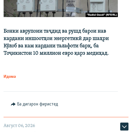
Бонки аврупоии таҷдид ва рушд барои нав
кардани иншоотҳои энергетикӣ дар шаҳри
Кӯлоб ва кам кардани талафоти барқ, ба
Тоҷикистон 10 миллион евро қарз медиҳад.
Идома
Ба дигарон фиристед
Август 06, 2026