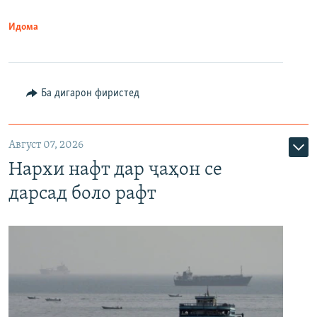
Идома
Ба дигарон фиристед
Август 07, 2026
Нархи нафт дар ҷаҳон се
дарсад боло рафт