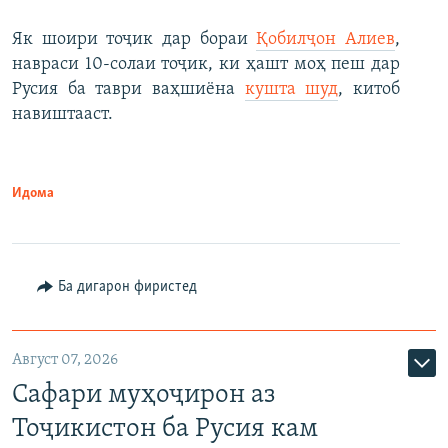
Як шоири тоҷик дар бораи
Қобилҷон Алиев
,
навраси 10-солаи тоҷик, ки ҳашт моҳ пеш дар
Русия ба таври ваҳшиёна
кушта шуд
, китоб
навиштааст.
Идома
Ба дигарон фиристед
Август 07, 2026
Сафари муҳоҷирон аз
Тоҷикистон ба Русия кам