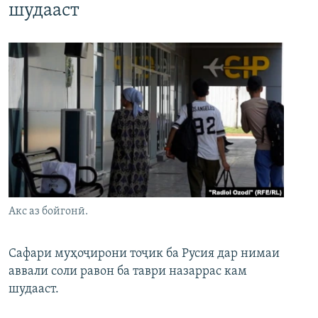
шудааст
Акс аз бойгонӣ.
Сафари муҳоҷирони тоҷик ба Русия дар нимаи
аввали соли равон ба таври назаррас кам
шудааст.