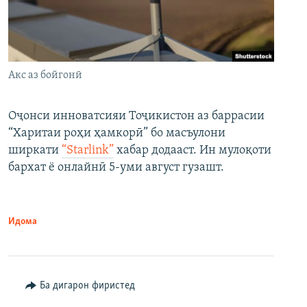
Акс аз бойгонӣ
Оҷонси инноватсияи Тоҷикистон аз баррасии
“Харитаи роҳи ҳамкорӣ” бо масъулони
ширкати
“Starlink”
хабар додааст. Ин мулоқоти
бархат ё онлайнӣ 5-уми август гузашт.
Идома
Ба дигарон фиристед