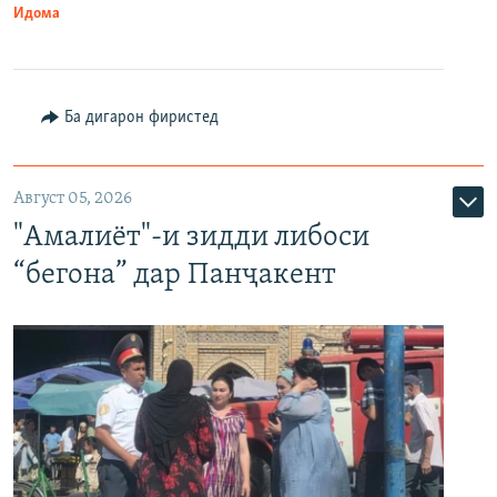
Идома
Ба дигарон фиристед
Август 05, 2026
"Амалиёт"-и зидди либоси
“бегона” дар Панҷакент