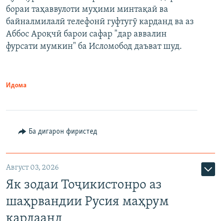
бораи таҳаввулоти муҳими минтақаӣ ва
байналмилалӣ телефонӣ гуфтугӯ карданд ва аз
Аббос Ароқчӣ барои сафар "дар аввалин
фурсати мумкин" ба Исломобод даъват шуд.
Идома
Ба дигарон фиристед
Август 03, 2026
Як зодаи Тоҷикистонро аз
шаҳрвандии Русия маҳрум
кардаанд