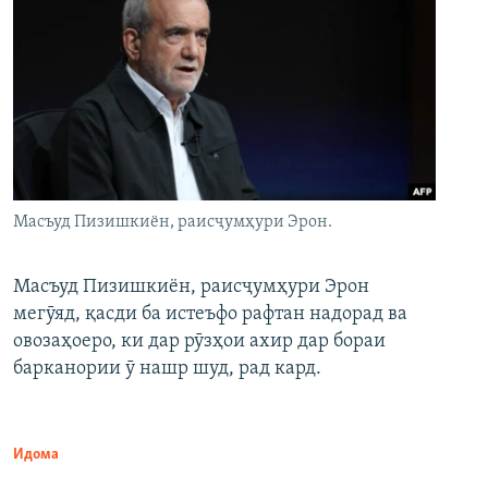
Масъуд Пизишкиён, раисҷумҳури Эрон.
Масъуд Пизишкиён, раисҷумҳури Эрон
мегӯяд, қасди ба истеъфо рафтан надорад ва
овозаҳоеро, ки дар рӯзҳои ахир дар бораи
барканории ӯ нашр шуд, рад кард.
Идома