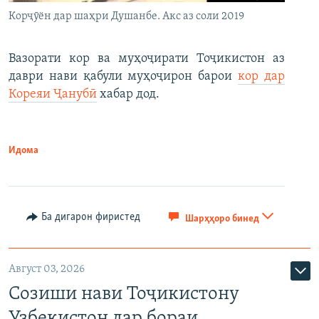
Корҷӯён дар шаҳри Душанбе. Акс аз соли 2019
Вазорати кор ва муҳоҷирати Тоҷикистон аз
даври нави қабули муҳоҷирон барои
кор дар
Кореяи Ҷанубӣ
хабар дод.
Идома
Ба дигарон фиристед
Шарҳҳоро бинед
Август 03, 2026
Созиши нави Тоҷикистону
Узбекистон дар бораи