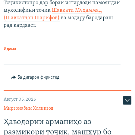
Тоҷикистонро дар бораи истирдоди намояндаи
мухолифини тоҷик
Шавкати Муҳаммад
(Шавкатҷон Шарифов)
ва модару бародараш
рад кардааст.
Идома
Ба дигарон фиристед
Август 05, 2026
Мирзонабии Холиқзод
Ҳаводории арманиҳо аз
размикори тоҷик, машҳур бо