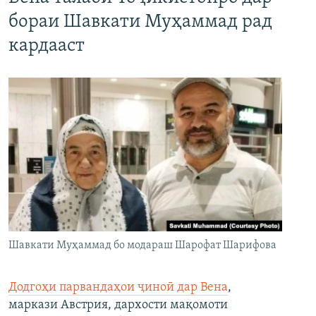
бораи Шавкати Муҳаммад рад
кардааст
Шавкати Муҳаммад бо модараш Шарофат Шарифова
Додгоҳи парвандаҳои ҷиноӣ дар Вена
,
маркази Австрия, дархости мақомоти