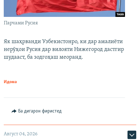
Парчами Русия
Як шаҳрванди Узбекистонро, ки дар амалиёти
нерӯҳои Русия дар вилояти Нижегород дастгир
шудааст, ба зодгоҳаш меоранд.
Идома
Ба дигарон фиристед
Август 04, 2026