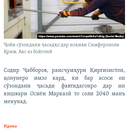
Ҷойи сӯзондани ҷасадҳо дар ноҳияи Симферополи
Қрим. Акс аз бойгонӣ
Содир Ҷабборов, раисҷумҳури Қирғизистон,
қонунеро имзо кард, ки бар асоси он
сӯзондани ҷасади фавтидагонро дар ин
кишвари Осиёи Марказӣ то соли 2040 манъ
мекунад.
Идома