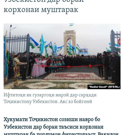
корхонаи муштарак
Ифтитоҳи як гузаргоҳи марзӣ дар сарҳади
Тоҷикистону Узбекистон. Акс аз бойгонӣ
Ҳукумати Тоҷикистон созиши навро бо
Узбекистон дар бораи таъсиси корхонаи
муштарак ба порлумон фиристодааст. Вакилон