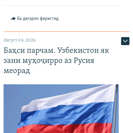
Ба дигарон фиристед
Август 04, 2026
Баҳси парчам. Узбекистон як
зани муҳоҷирро аз Русия
меорад