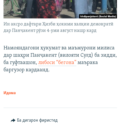
Ин аксро дафтари Ҳизби ҳокими халқии демократӣ
дар Панҷакент рӯзи 4-уми август нашр кард
Намояндагони ҳукумат ва маъмурони милиса
дар шаҳри Панҷакент (вилояти Суғд) ба зидди,
ба гуфтаашон,
либоси “бегона”
маърака
баргузор кардаанд.
Идома
Ба дигарон фиристед