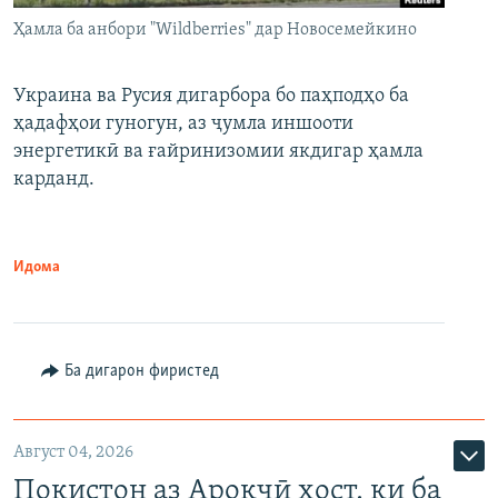
Ҳамла ба анбори "Wildberries" дар Новосемейкино
Украина ва Русия дигарбора бо паҳподҳо ба
ҳадафҳои гуногун, аз ҷумла иншооти
энергетикӣ ва ғайринизомии якдигар ҳамла
карданд.
Идома
Ба дигарон фиристед
Август 04, 2026
Покистон аз Ароқчӣ хост, ки ба