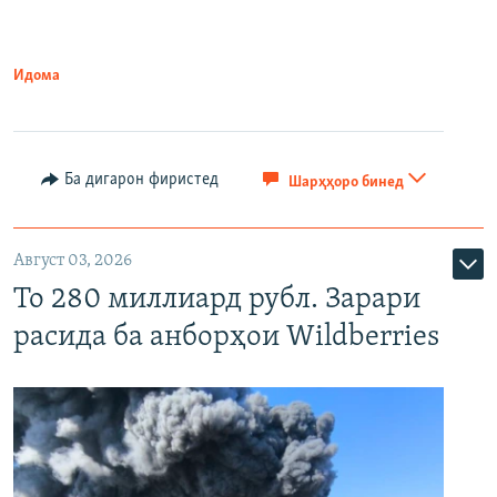
Идома
Ба дигарон фиристед
Шарҳҳоро бинед
Август 03, 2026
То 280 миллиард рубл. Зарари
расида ба анборҳои Wildberries