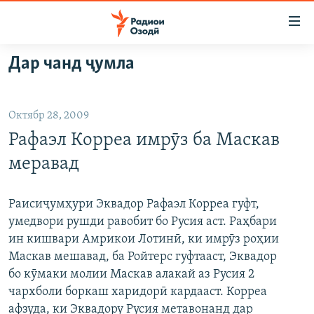
Пайвандҳои
дастрасӣ
Ҷаҳиш
Дар чанд ҷумла
ба
ГӮШАҲО
мояи
ГАПИ ОЗОД
СИЁСАТ
аслӣ
Октябр 28, 2009
РӮЗГОРИ МУҲОҶИР
Ҷаҳиш
ИҚТИСОД
Рафаэл Корреа имрӯз ба Маскав
ба
САЛОМ, ХОҲАР
ҶОМЕА
феҳристи
меравад
ТАҲҚИҚОТ
ҚАЗИЯИ "КРОКУС"
аслӣ
Ҷаҳиш
ҶАНГ ДАР УКРАИНА
ОСИЁИ МАРКАЗӢ
Раисиҷумҳури Эквадор Рафаэл Корреа гуфт,
ба
умедвори рушди равобит бо Русия аст. Раҳбари
НАЗАРИ МАРДУМ
ФАРҲАНГ
ҷустор
ин кишвари Амрикои Лотинӣ, ки имрӯз роҳии
ЧАНДРАСОНАӢ
МЕҲМОНИ ОЗОДӢ
БЛОГИСТОН
Маскав мешавад, ба Ройтерс гуфтааст, Эквадор
бо кӯмаки молии Маскав алакай аз Русия 2
РӮЙХАТҲО
ВАРЗИШ
ОЗОДӢ ОНЛАЙН
ВИДЕО
чархболи боркаш харидорӣ кардааст. Корреа
КИТОБҲОИ ОЗОДӢ
НИГОРИСТОН
афзуда, ки Эквадору Русия метавонанд дар