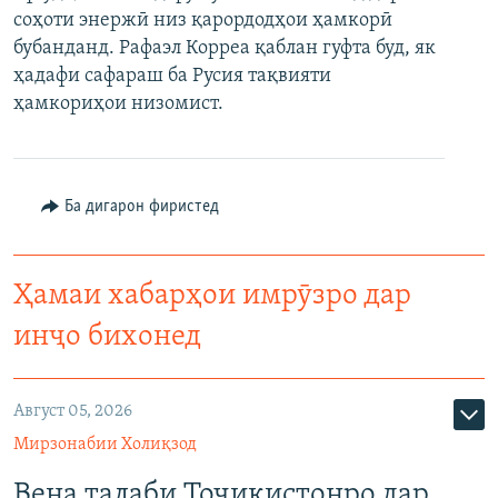
соҳоти энержӣ низ қарордодҳои ҳамкорӣ
ГУЗОРИШҲОИ РАДИОӢ
Русский
бубанданд. Рафаэл Корреа қаблан гуфта буд, як
ҳадафи сафараш ба Русия тақвияти
ПАЙГИРӢ КУНЕД
ҳамкориҳои низомист.
Ба дигарон фиристед
Ҳамаи сомонаҳои RFE/RL
Ҳамаи хабарҳои имрӯзро дар
инҷо бихонед
Август 05, 2026
Мирзонабии Холиқзод
Вена талаби Тоҷикистонро дар