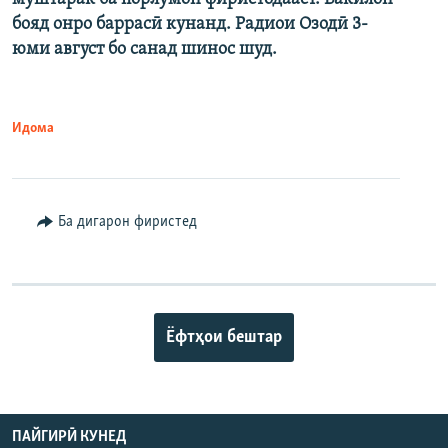
бояд онро баррасӣ кунанд. Радиои Озодӣ 3-
юми август бо санад шинос шуд.
Идома
Ба дигарон фиристед
Ёфтҳои бештар
ПАЙГИРӢ КУНЕД