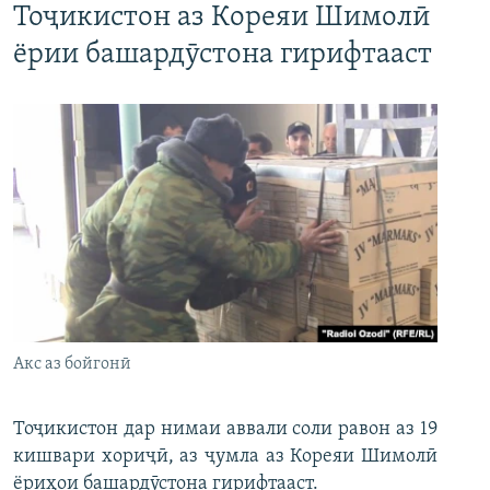
Тоҷикистон аз Кореяи Шимолӣ
ёрии башардӯстона гирифтааст
Акс аз бойгонӣ
Тоҷикистон дар нимаи аввали соли равон аз 19
кишвари хориҷӣ, аз ҷумла аз Кореяи Шимолӣ
ёриҳои башардӯстона гирифтааст.