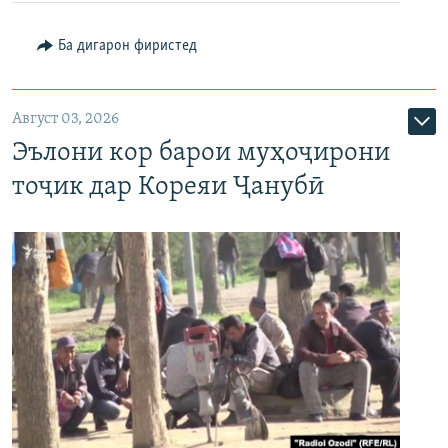
Ба дигарон фиристед
Август 03, 2026
Эълони кор барои муҳоҷирони
тоҷик дар Кореяи Ҷанубӣ