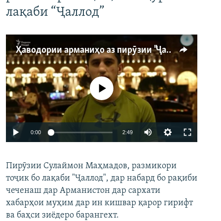
лақаби “Ҷаллод”
Ҳаводории арманиҳо аз пирӯзии "Ҷаллод"-и тоҷик
Феълан кор намекунад
Auto
0:00
2:49
240p
Пирӯзии Сулаймон Маҳмадов, размикори
360p
тоҷик бо лақаби "Ҷаллод", дар набард бо рақиби
480p
Auto
240p
360p
480p
чеченаш дар Арманистон дар сархати
720p
хабарҳои муҳим дар ин кишвар қарор гирифт
720p
1080p
ва баҳси зиёдеро барангехт.
1080p