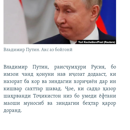
Владимир Путин. Акс аз бойгонӣ
Владимир Путин, раисҷумҳури Русия, бо
имзои чанд қонуни нав иҷозат додааст, ки
назорат ба кор ва зиндагии хориҷиён дар ин
кишвар сахттар шавад. Ҷое, ки садҳо ҳазор
шаҳрванди Тоҷикистон низ бо умеди ёфтани
маоши муносиб ва зиндагии беҳтар қарор
доранд.