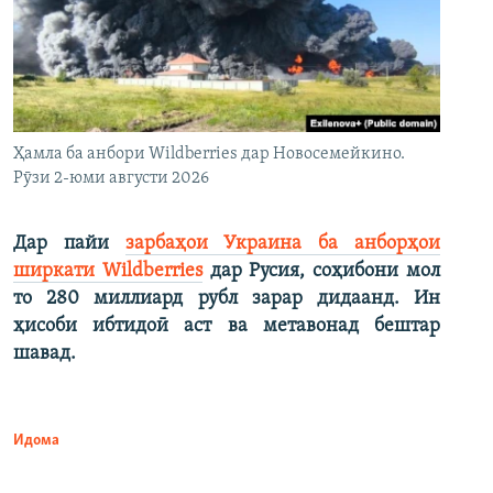
Ҳамла ба анбори Wildberries дар Новосемейкино.
Рӯзи 2-юми августи 2026
Дар пайи
зарбаҳои Украина ба анборҳои
ширкати Wildberries
дар Русия, соҳибони мол
то 280 миллиард рубл зарар дидаанд. Ин
ҳисоби ибтидоӣ аст ва метавонад бештар
шавад.
Идома