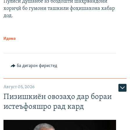
Пулиси Душанбе аз боздошти шаҳрвандони
хориҷӣ бо гумони ташкили фоҳишахона хабар
дод.
Идома
Ба дигарон фиристед
Август 05, 2026
Пизишкиён овозаҳо дар бораи
истеъфояшро рад кард