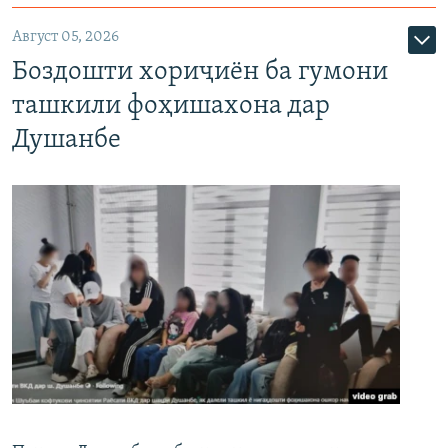
Август 05, 2026
Боздошти хориҷиён ба гумони
ташкили фоҳишахона дар
Душанбе