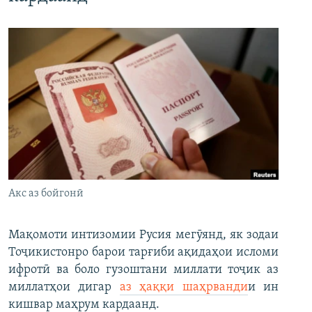
Акс аз бойгонӣ
Мақомоти интизомии Русия мегӯянд, як зодаи
Тоҷикистонро барои тарғиби ақидаҳои исломи
ифротӣ ва боло гузоштани миллати тоҷик аз
миллатҳои дигар
аз ҳаққи шаҳрванди
и ин
кишвар маҳрум кардаанд.