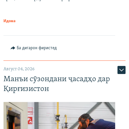
Идома
Ба дигарон фиристед
Август 04, 2026
Манъи сӯзондани ҷасадҳо дар
Қирғизистон