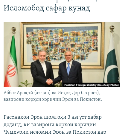
Исломобод сафар кунад
Аббос Ароқчӣ (аз чап) ва Исҳоқ Дор (аз рост),
вазирони корҳои хориҷии Эрон ва Покистон.
Расонаҳои Эрон шомгоҳи 3 август хабар
доданд, ки вазирони корҳои хориҷии
Ҷумҳурии исломии Эрон ва Покистон дар