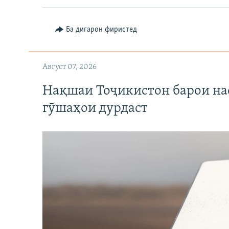
Ба дигарон фиристед
Август 07, 2026
Нақшаи Тоҷикистон барои нас
гӯшаҳои дурдаст