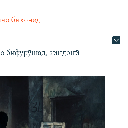
нҷо бихонед
ро бифурӯшад, зиндонӣ