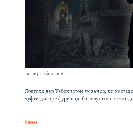
Тасвир аз бойгонӣ
Додгоҳе дар Узбекистон як занро, ки хостаа
ҷуфти дигаре фурӯшад, ба севуним сол зинд
Идома