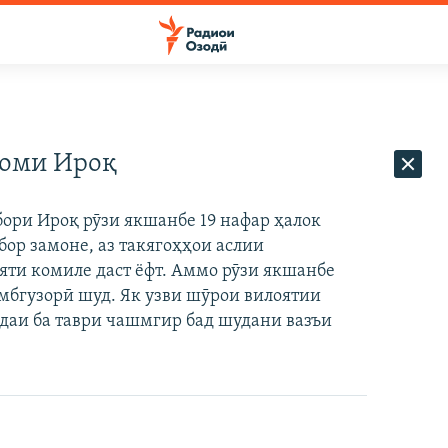
роми Ироқ
бори Ироқ рӯзи якшанбе 19 нафар ҳалок
р замоне, аз такягоҳҳои аслии
яти комиле даст ёфт. Аммо рӯзи якшанбе
мбгузорӣ шуд. Як узви шӯрои вилоятии
даи ба таври чашмгир бад шудани вазъи