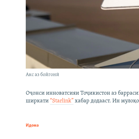
Акс аз бойгонӣ
Оҷонси инноватсияи Тоҷикистон аз барраси
ширкати
“Starlink”
хабар додааст. Ин мулоқо
Идома