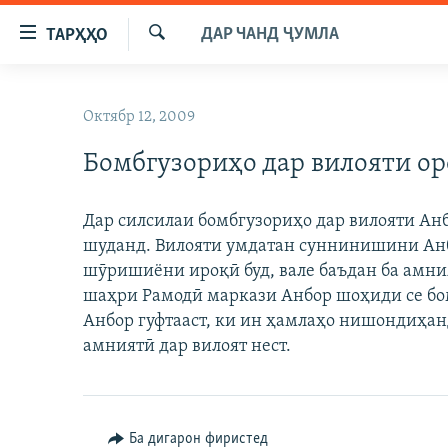
Пайвандҳои
ДАР ЧАНД ҶУМЛА
ТАРҲҲО
дастрасӣ
Ҷустуҷӯ
Ҷаҳиш
ГӮШАҲО
ба
Октябр 12, 2009
ГАПИ ОЗОД
СИЁСАТ
мояи
аслӣ
Бомбгузориҳо дар вилояти о
РӮЗГОРИ МУҲОҶИР
ИҚТИСОД
Ҷаҳиш
САЛОМ, ХОҲАР
ҶОМЕА
ба
Дар силсилаи бомбгузориҳо дар вилояти Ан
феҳристи
ТАҲҚИҚОТ
ҚАЗИЯИ "КРОКУС"
шуданд. Вилояти умдатан суннинишини Анбо
аслӣ
ҶАНГ ДАР УКРАИНА
шӯришиёни ироқӣ буд, вале баъдан ба амни
ОСИЁИ МАРКАЗӢ
Ҷаҳиш
шаҳри Рамодӣ маркази Анбор шоҳиди се бо
ба
НАЗАРИ МАРДУМ
ФАРҲАНГ
Анбор гуфтааст, ки ин ҳамлаҳо нишондиҳан
ҷустор
ЧАНДРАСОНАӢ
МЕҲМОНИ ОЗОДӢ
БЛОГИСТОН
амниятӣ дар вилоят нест.
РӮЙХАТҲО
ВАРЗИШ
ОЗОДӢ ОНЛАЙН
ВИДЕО
КИТОБҲОИ ОЗОДӢ
НИГОРИСТОН
Ба дигарон фиристед