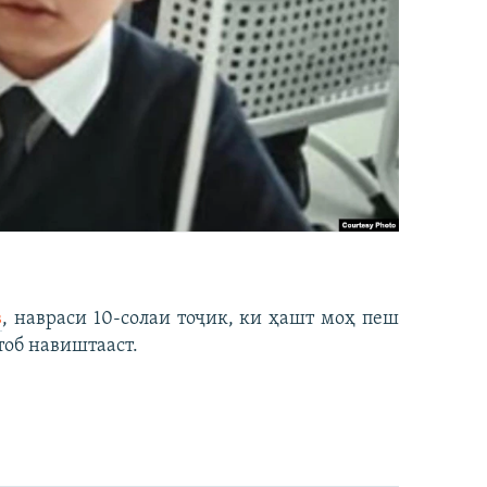
в
, навраси 10-солаи тоҷик, ки ҳашт моҳ пеш
тоб навиштааст.