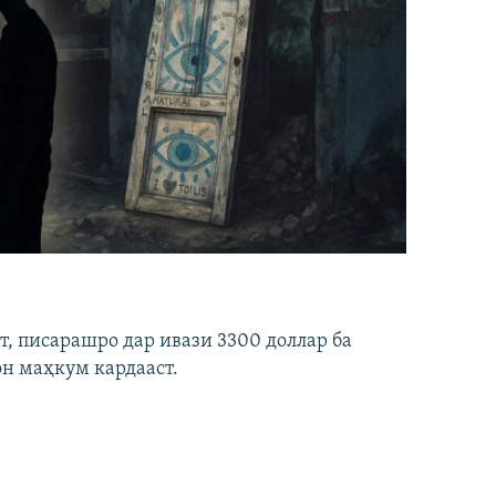
ст, писарашро дар ивази 3300 доллар ба
он маҳкум кардааст.