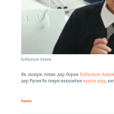
Қобилҷон Алиев
Як шоири тоҷик дар бораи
Қобилҷон Алие
дар Русия ба таври ваҳшиёна
кушта шуд
, ки
Идома