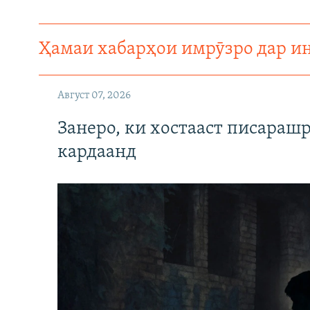
ГУЗОРИШҲОИ РАДИОӢ
Ҳамаи хабарҳои имрӯзро дар и
Август 07, 2026
Занеро, ки хостааст писараш
кардаанд