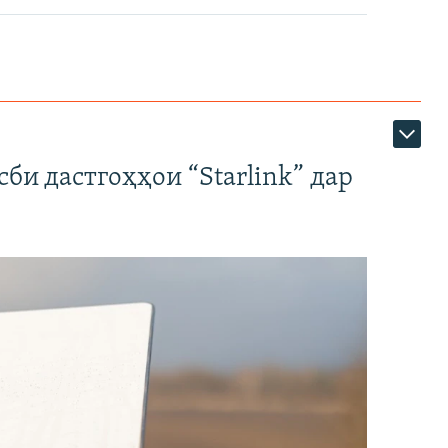
би дастгоҳҳои “Starlink” дар