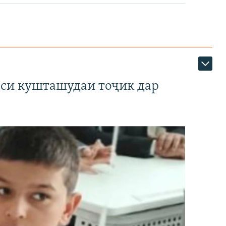
аси кушташудаи тоҷик дар