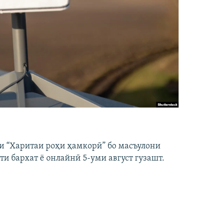
и “Харитаи роҳи ҳамкорӣ” бо масъулони
ти бархат ё онлайнӣ 5-уми август гузашт.