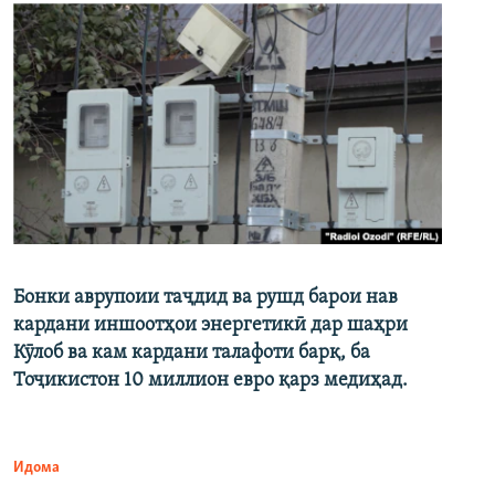
Бонки аврупоии таҷдид ва рушд барои нав
кардани иншоотҳои энергетикӣ дар шаҳри
Кӯлоб ва кам кардани талафоти барқ, ба
Тоҷикистон 10 миллион евро қарз медиҳад.
Идома