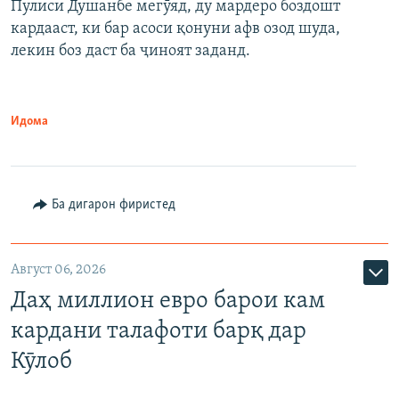
Пулиси Душанбе мегӯяд, ду мардеро боздошт
кардааст, ки бар асоси қонуни афв озод шуда,
лекин боз даст ба ҷиноят заданд.
Идома
Ба дигарон фиристед
Август 06, 2026
Даҳ миллион евро барои кам
кардани талафоти барқ дар
Кӯлоб