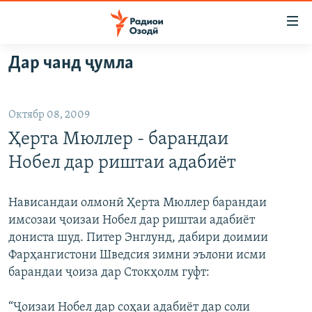
Пайвандҳои
дастрасӣ
Ҷаҳиш
Дар чанд ҷумла
ба
ГӮШАҲО
мояи
ГАПИ ОЗОД
СИЁСАТ
аслӣ
Октябр 08, 2009
РӮЗГОРИ МУҲОҶИР
Ҷаҳиш
ИҚТИСОД
Ҳерта Мюллер - барандаи
ба
САЛОМ, ХОҲАР
ҶОМЕА
феҳристи
Нобел дар риштаи адабиёт
ТАҲҚИҚОТ
ҚАЗИЯИ "КРОКУС"
аслӣ
Ҷаҳиш
ҶАНГ ДАР УКРАИНА
ОСИЁИ МАРКАЗӢ
Нависандаи олмонӣ Ҳерта Мюллер барандаи
ба
имсозаи ҷоизаи Нобел дар риштаи адабиёт
НАЗАРИ МАРДУМ
ФАРҲАНГ
ҷустор
дониста шуд. Питер Энглунд, дабири доимии
ЧАНДРАСОНАӢ
МЕҲМОНИ ОЗОДӢ
БЛОГИСТОН
Фарҳангистони Шведсия зимни эълони исми
барандаи ҷоиза дар Стокҳолм гуфт:
РӮЙХАТҲО
ВАРЗИШ
ОЗОДӢ ОНЛАЙН
ВИДЕО
КИТОБҲОИ ОЗОДӢ
НИГОРИСТОН
“Ҷоизаи Нобел дар соҳаи адабиёт дар соли