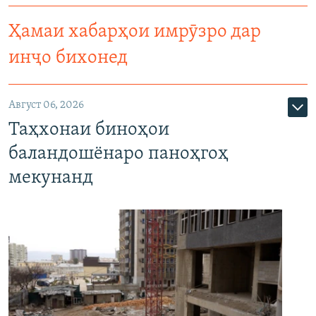
Ҳамаи хабарҳои имрӯзро дар
инҷо бихонед
Август 06, 2026
Таҳхонаи биноҳои
баландошёнаро паноҳгоҳ
мекунанд