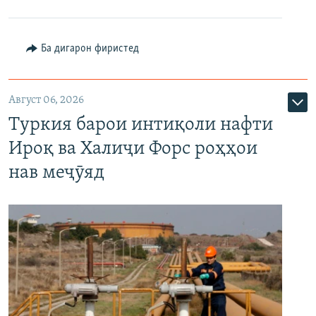
Ба дигарон фиристед
Август 06, 2026
Туркия барои интиқоли нафти
Ироқ ва Халиҷи Форс роҳҳои
нав меҷӯяд