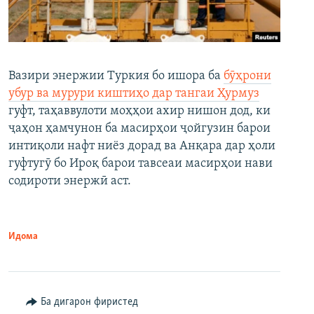
Вазири энержии Туркия бо ишора ба
бӯҳрони
убур ва мурури киштиҳо дар тангаи Ҳурмуз
гуфт, таҳаввулоти моҳҳои ахир нишон дод, ки
ҷаҳон ҳамчунон ба масирҳои ҷойгузин барои
интиқоли нафт ниёз дорад ва Анқара дар ҳоли
гуфтугӯ бо Ироқ барои тавсеаи масирҳои нави
содироти энержӣ аст.
Идома
Ба дигарон фиристед