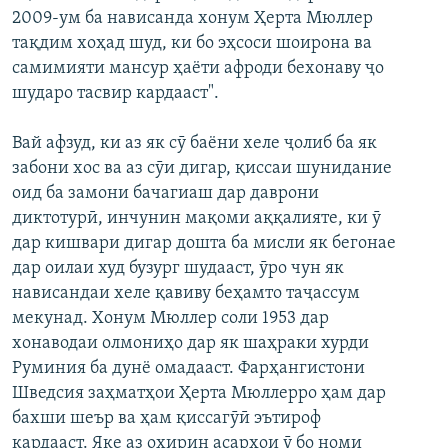
2009-ум ба нависанда хонум Ҳерта Мюллер
ГУЗОРИШҲОИ РАДИОӢ
Русский
тақдим хоҳад шуд, ки бо эҳсоси шоирона ва
самимияти мансур ҳаёти афроди бехонаву ҷо
ПАЙГИРӢ КУНЕД
шударо тасвир кардааст".
Вай афзуд, ки аз як сӯ баёни хеле ҷолиб ба як
забони хос ва аз сӯи дигар, қиссаи шунидание
оид ба замони бачагиаш дар даврони
диктотурӣ, инчунин мақоми аққалияте, ки ӯ
Ҳамаи сомонаҳои RFE/RL
дар кишвари дигар дошта ба мисли як бегонае
дар оилаи худ бузург шудааст, ӯро чун як
нависандаи хеле қавиву беҳамто таҷассум
мекунад. Хонум Мюллер соли 1953 дар
хонаводаи олмониҳо дар як шаҳраки хурди
Руминия ба дунё омадааст. Фарҳангистони
Шведсия заҳматҳои Ҳерта Мюллерро ҳам дар
бахши шеър ва ҳам қиссагӯӣ эътироф
кардааст. Яке аз охирин асарҳои ӯ бо номи