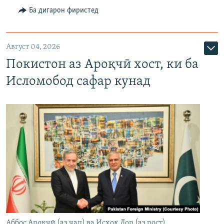
Ба дигарон фиристед
Август 04, 2026
Покистон аз Ароқчӣ хост, ки ба
Исломобод сафар кунад
Аббос Ароқчӣ (аз чап) ва Исҳоқ Дор (аз рост),