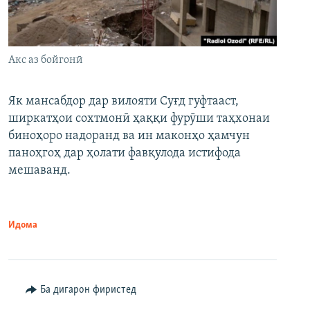
Акс аз бойгонӣ
Як мансабдор дар вилояти Суғд гуфтааст,
ширкатҳои сохтмонӣ ҳаққи фурӯши таҳхонаи
биноҳоро надоранд ва ин маконҳо ҳамчун
паноҳгоҳ дар ҳолати фавқулода истифода
мешаванд.
Идома
Ба дигарон фиристед