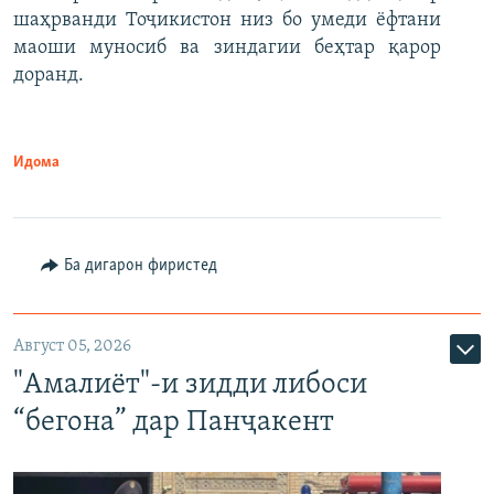
шаҳрванди Тоҷикистон низ бо умеди ёфтани
маоши муносиб ва зиндагии беҳтар қарор
доранд.
Идома
Ба дигарон фиристед
Август 05, 2026
"Амалиёт"-и зидди либоси
“бегона” дар Панҷакент