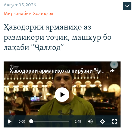
Август 05, 2026
Мирзонабии Холиқзод
Ҳаводории арманиҳо аз
размикори тоҷик, машҳур бо
лақаби “Ҷаллод”
Ҳаводории арманиҳо аз пирӯзии "Ҷаллод"-и тоҷик
Феълан кор намекунад
Auto
0:00
2:49
240p