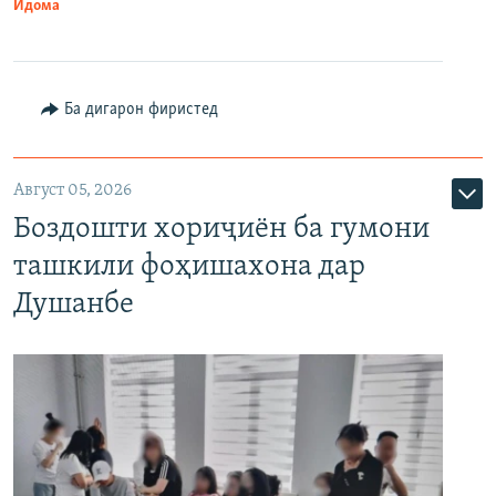
Идома
Ба дигарон фиристед
Август 05, 2026
Боздошти хориҷиён ба гумони
ташкили фоҳишахона дар
Душанбе