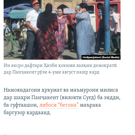
Ин аксро дафтари Ҳизби ҳокими халқии демократӣ
дар Панҷакент рӯзи 4-уми август нашр кард
Намояндагони ҳукумат ва маъмурони милиса
дар шаҳри Панҷакент (вилояти Суғд) ба зидди,
ба гуфтаашон,
либоси “бегона”
маърака
баргузор кардаанд.