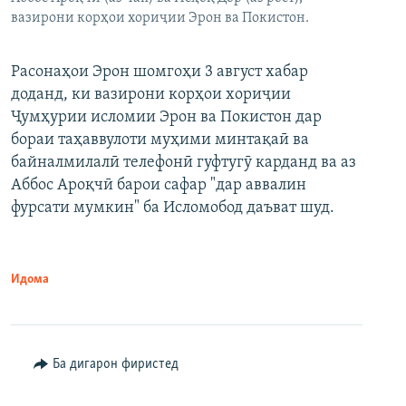
вазирони корҳои хориҷии Эрон ва Покистон.
Расонаҳои Эрон шомгоҳи 3 август хабар
доданд, ки вазирони корҳои хориҷии
Ҷумҳурии исломии Эрон ва Покистон дар
бораи таҳаввулоти муҳими минтақаӣ ва
байналмилалӣ телефонӣ гуфтугӯ карданд ва аз
Аббос Ароқчӣ барои сафар "дар аввалин
фурсати мумкин" ба Исломобод даъват шуд.
Идома
Ба дигарон фиристед