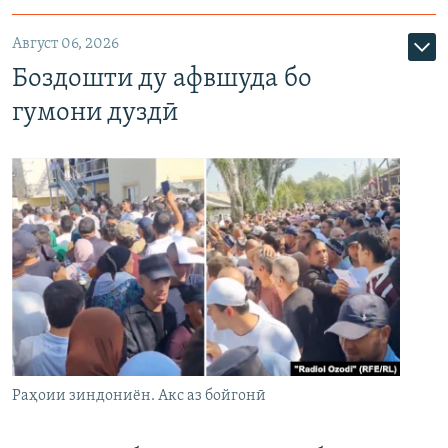
Август 06, 2026
Боздошти ду афвшуда бо
гумони дуздӣ
Раҳоии зиндониён. Акс аз бойгонӣ