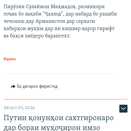
Пирӯзии Сулаймон Маҳмадов, размикори
360p
тоҷик бо лақаби "Ҷаллод", дар набард бо рақиби
480p
Auto
240p
360p
480p
чеченаш дар Арманистон дар сархати
720p
хабарҳои муҳим дар ин кишвар қарор гирифт
720p
1080p
ва баҳси зиёдеро барангехт.
1080p
Идома
Ба дигарон фиристед
Август 05, 2026
Путин қонунҳои сахтгиронаро
дар бораи муҳоҷирон имзо