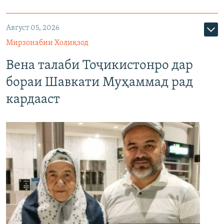
Август 05, 2026
Мирзонабии Холиқзод
Вена талаби Тоҷикистонро дар
бораи Шавкати Муҳаммад рад
кардааст