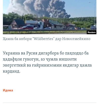
Ҳамла ба анбори "Wildberries" дар Новосемейкино
Украина ва Русия дигарбора бо паҳподҳо ба
ҳадафҳои гуногун, аз ҷумла иншооти
энергетикӣ ва ғайринизомии якдигар ҳамла
карданд.
Идома