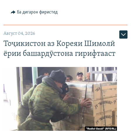
Ба дигарон фиристед
Август 04, 2026
Тоҷикистон аз Кореяи Шимолӣ
ёрии башардӯстона гирифтааст