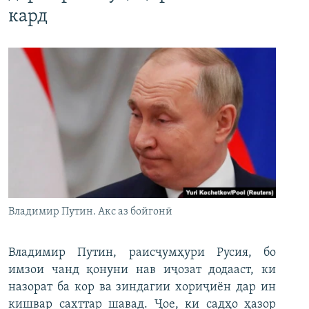
кард
Владимир Путин. Акс аз бойгонӣ
Владимир Путин, раисҷумҳури Русия, бо
имзои чанд қонуни нав иҷозат додааст, ки
назорат ба кор ва зиндагии хориҷиён дар ин
кишвар сахттар шавад. Ҷое, ки садҳо ҳазор