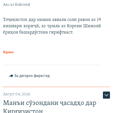
Акс аз бойгонӣ
Тоҷикистон дар нимаи аввали соли равон аз 19
кишвари хориҷӣ, аз ҷумла аз Кореяи Шимолӣ
ёриҳои башардӯстона гирифтааст.
Идома
Ба дигарон фиристед
Август 04, 2026
Манъи сӯзондани ҷасадҳо дар
Қирғизистон