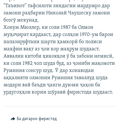
"Таъинот" тафсилоти зиндагии мардумро дар
замони раҳбарии Николай Чаушеску замони
бозгӯ мекунад.
Хонум Мюллер, ки соли 1987 ба Олмон
муҳоҷират кардааст, дар солҳои 1970-ум барои
напазируфтани шарти ҳамкорӣ бо полиси
махфии вақт аз ҷои кор маҳрум шудааст.
Аввалин китоби ҳикояҳои ӯ ба забони немисӣ,
ки соли 1982 чоп шуда буд, аз ҷониби мақомоти
Руминия сонсур шуд. Ӯ дар хонаводаи
аққалияти олмонии Руминия таваллуд шуда
модари вай баъди ҷанги дуюми ҷаҳон ба
урдугоҳҳои кории шӯравӣ фиристода шудааст.
Ба дигарон фиристед