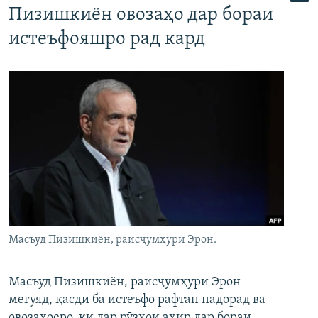
Пизишкиён овозаҳо дар бораи
истеъфояшро рад кард
Масъуд Пизишкиён, раисҷумҳури Эрон.
Масъуд Пизишкиён, раисҷумҳури Эрон
мегӯяд, қасди ба истеъфо рафтан надорад ва
овозаҳоеро, ки дар рӯзҳои ахир дар бораи