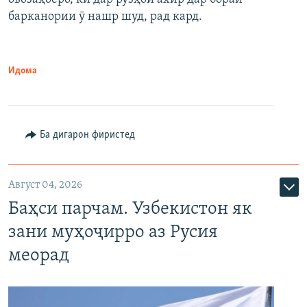
барканории ӯ нашр шуд, рад кард.
Идома
Ба дигарон фиристед
Август 04, 2026
Баҳси парчам. Узбекистон як
зани муҳоҷирро аз Русия
меорад