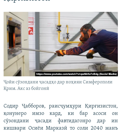
Ҷойи сӯзондани ҷасадҳо дар ноҳияи Симферополи
Қрим. Акс аз бойгонӣ
Содир Ҷабборов, раисҷумҳури Қирғизистон,
қонунеро имзо кард, ки бар асоси он
сӯзондани ҷасади фавтидагонро дар ин
кишвари Осиёи Марказӣ то соли 2040 манъ