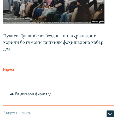
Пулиси Душанбе аз боздошти шаҳрвандони
хориҷӣ бо гумони ташкили фоҳишахона хабар
дод.
Идома
Ба дигарон фиристед
Август 05, 2026