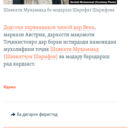
Шавкати Муҳаммад бо модараш Шарофат Шарифова
Додгоҳи парвандаҳои ҷиноӣ дар Вена
,
маркази Австрия, дархости мақомоти
Тоҷикистонро дар бораи истирдоди намояндаи
мухолифини тоҷик
Шавкати Муҳаммад
(Шавкатҷон Шарифов)
ва модару бародараш
рад кардааст.
Идома
Ба дигарон фиристед