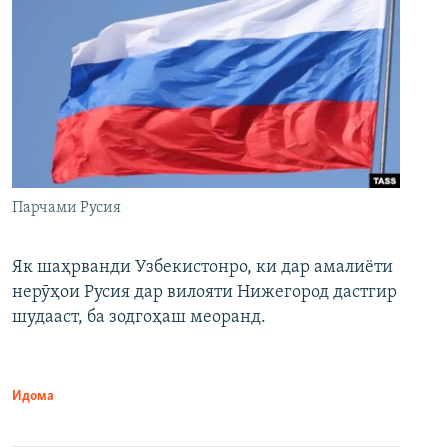
Парчами Русия
Як шаҳрванди Узбекистонро, ки дар амалиёти
нерӯҳои Русия дар вилояти Нижегород дастгир
шудааст, ба зодгоҳаш меоранд.
Идома