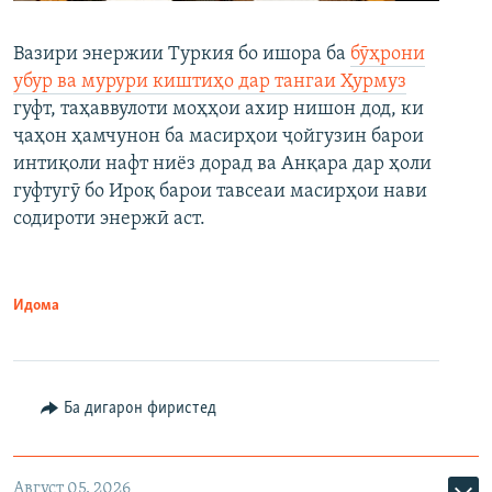
Вазири энержии Туркия бо ишора ба
бӯҳрони
убур ва мурури киштиҳо дар тангаи Ҳурмуз
гуфт, таҳаввулоти моҳҳои ахир нишон дод, ки
ҷаҳон ҳамчунон ба масирҳои ҷойгузин барои
интиқоли нафт ниёз дорад ва Анқара дар ҳоли
гуфтугӯ бо Ироқ барои тавсеаи масирҳои нави
содироти энержӣ аст.
Идома
Ба дигарон фиристед
Август 05, 2026