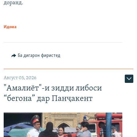
доранд.
Идома
Ба дигарон фиристед
Август 05, 2026
"Амалиёт"-и зидди либоси
“бегона” дар Панҷакент