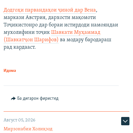
Додгоҳи парвандаҳои ҷиноӣ дар Вена
,
маркази Австрия, дархости мақомоти
Тоҷикистонро дар бораи истирдоди намояндаи
мухолифини тоҷик
Шавкати Муҳаммад
(Шавкатҷон Шарифов)
ва модару бародараш
рад кардааст.
Идома
Ба дигарон фиристед
Август 05, 2026
Мирзонабии Холиқзод