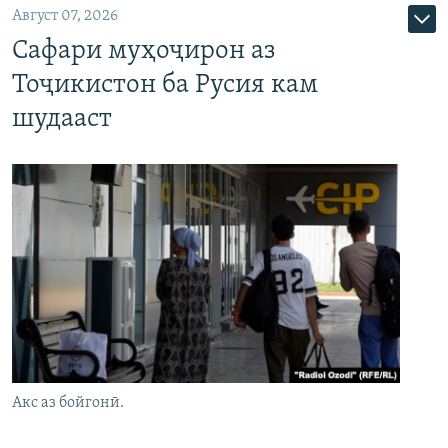
Август 07, 2026
Сафари муҳоҷирон аз
Тоҷикистон ба Русия кам
шудааст
Акс аз бойгонӣ.