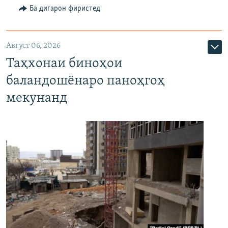
Ба дигарон фиристед
Август 06, 2026
Таҳхонаи биноҳои
баландошёнаро паноҳгоҳ
мекунанд