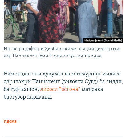
Ин аксро дафтари Ҳизби ҳокими халқии демократӣ
дар Панҷакент рӯзи 4-уми август нашр кард
Намояндагони ҳукумат ва маъмурони милиса
дар шаҳри Панҷакент (вилояти Суғд) ба зидди,
ба гуфтаашон,
либоси “бегона”
маърака
баргузор кардаанд.
Идома