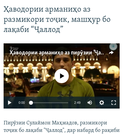
Ҳаводории арманиҳо аз
размикори тоҷик, машҳур бо
лақаби “Ҷаллод”
Ҳаводории арманиҳо аз пирӯзии "Ҷаллод"-и тоҷик
Феълан кор намекунад
Auto
0:00
2:49
240p
Пирӯзии Сулаймон Маҳмадов, размикори
360p
тоҷик бо лақаби "Ҷаллод", дар набард бо рақиби
480p
Auto
240p
360p
480p