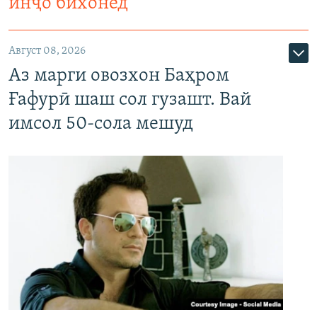
инҷо бихонед
Август 08, 2026
Аз марги овозхон Баҳром
Ғафурӣ шаш сол гузашт. Вай
имсол 50-сола мешуд