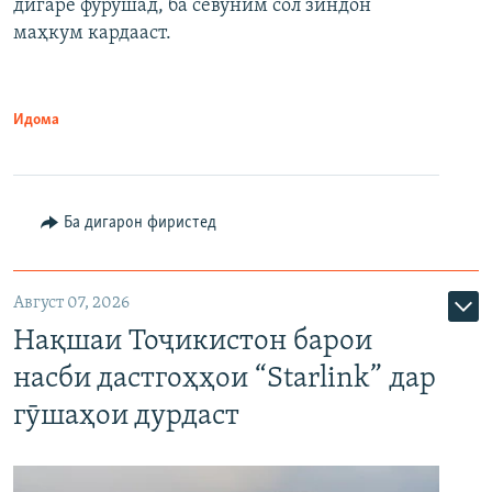
дигаре фурӯшад, ба севуним сол зиндон
маҳкум кардааст.
Идома
Ба дигарон фиристед
Август 07, 2026
Нақшаи Тоҷикистон барои
насби дастгоҳҳои “Starlink” дар
гӯшаҳои дурдаст