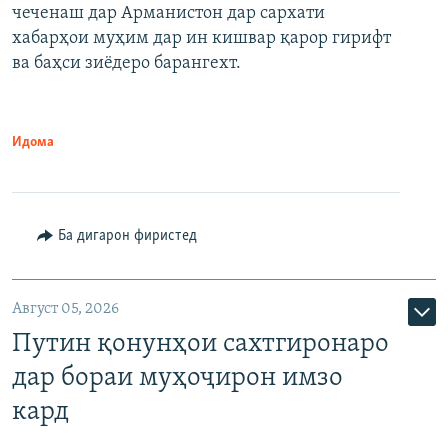
чеченаш дар Арманистон дар сархати
720p
хабарҳои муҳим дар ин кишвар қарор гирифт
720p
1080p
ва баҳси зиёдеро барангехт.
1080p
Идома
Ба дигарон фиристед
Август 05, 2026
Путин қонунҳои сахтгиронаро
дар бораи муҳоҷирон имзо
кард