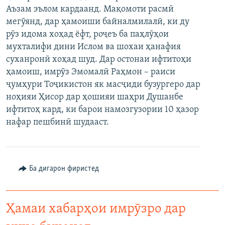
Аъзам эълом кардаанд. Мақомоти расмӣ
ГУЗОРИШҲОИ РАДИОӢ
Русский
мегӯянд, дар ҳамоиши байналмилалӣ, ки ду
рӯз идома хоҳад ёфт, роҷеъ ба паҳлӯҳои
ПАЙГИРӢ КУНЕД
мухталифи дини Ислом ва шохаи ҳанафия
суханронӣ хоҳад шуд. Дар остонаи ифтитоҳи
ҳамоиш, имрӯз Эмомалӣ Раҳмон – раиси
ҷумҳури Тоҷикистон як масҷиди бузургеро дар
ноҳияи Ҳисор дар ҳошияи шаҳри Душанбе
ифтитоҳ кард, ки барои намозгузории 10 ҳазор
Ҳамаи сомонаҳои RFE/RL
нафар пешбинӣ шудааст.
Ба дигарон фиристед
Ҳамаи хабарҳои имрӯзро дар