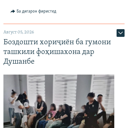
Ба дигарон фиристед
Август 05, 2026
Боздошти хориҷиён ба гумони
ташкили фоҳишахона дар
Душанбе