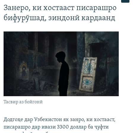
Занеро, ки хостааст писарашро
бифурӯшад, зиндонӣ кардаанд
Тасвир аз бойгонӣ
Додгоҳе дар Узбекистон як занро, ки хостааст,
писарашро дар ивази 3300 доллар ба ҷуфти