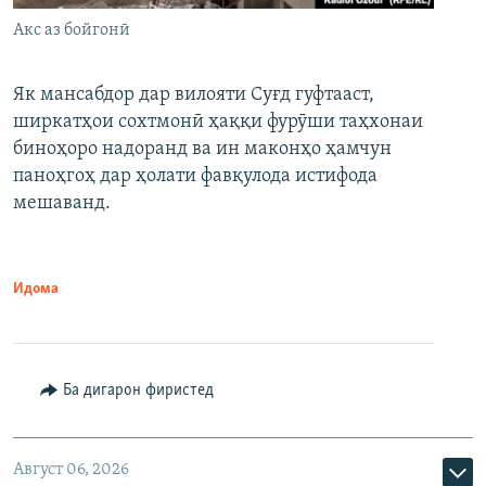
Акс аз бойгонӣ
Як мансабдор дар вилояти Суғд гуфтааст,
ширкатҳои сохтмонӣ ҳаққи фурӯши таҳхонаи
биноҳоро надоранд ва ин маконҳо ҳамчун
паноҳгоҳ дар ҳолати фавқулода истифода
мешаванд.
Идома
Ба дигарон фиристед
Август 06, 2026