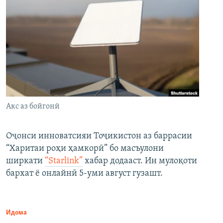
Акс аз бойгонӣ
Оҷонси инноватсияи Тоҷикистон аз баррасии
“Харитаи роҳи ҳамкорӣ” бо масъулони
ширкати
“Starlink”
хабар додааст. Ин мулоқоти
бархат ё онлайнӣ 5-уми август гузашт.
Идома