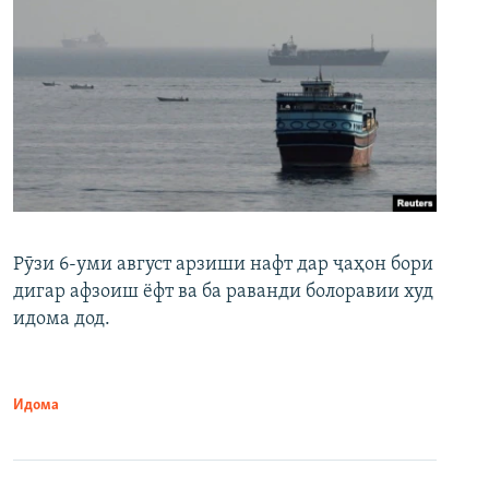
Рӯзи 6-уми август арзиши нафт дар ҷаҳон бори
дигар афзоиш ёфт ва ба раванди болоравии худ
идома дод.
Идома