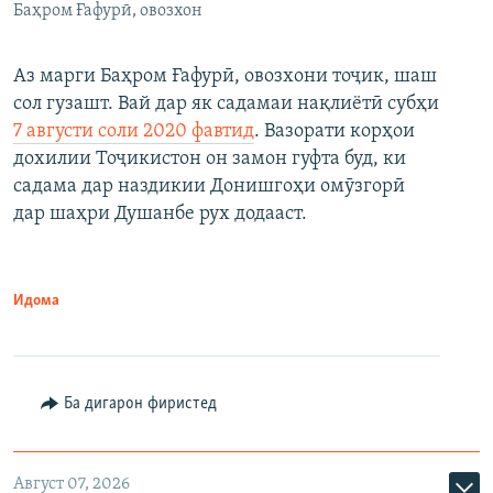
Баҳром Ғафурӣ, овозхон
Аз марги Баҳром Ғафурӣ, овозхони тоҷик, шаш
сол гузашт. Вай дар як садамаи нақлиётӣ субҳи
7 августи соли 2020 фавтид
. Вазорати корҳои
дохилии Тоҷикистон он замон гуфта буд, ки
садама дар наздикии Донишгоҳи омӯзгорӣ
дар шаҳри Душанбе рух додааст.
Идома
Ба дигарон фиристед
Август 07, 2026