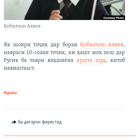
Қобилҷон Алиев
Як шоири тоҷик дар бораи
Қобилҷон Алиев
,
навраси 10-солаи тоҷик, ки ҳашт моҳ пеш дар
Русия ба таври ваҳшиёна
кушта шуд
, китоб
навиштааст.
Идома
Ба дигарон фиристед