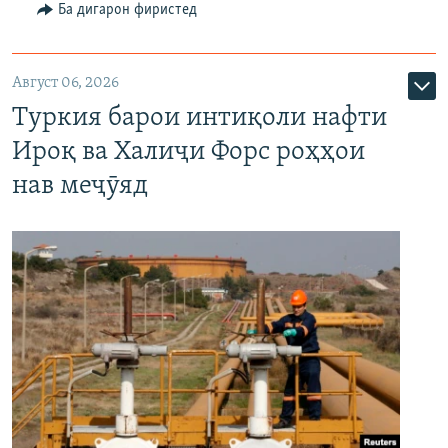
Ба дигарон фиристед
Август 06, 2026
Туркия барои интиқоли нафти
Ироқ ва Халиҷи Форс роҳҳои
нав меҷӯяд