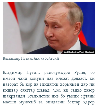
Владимир Путин. Акс аз бойгонӣ
Владимир Путин, раисҷумҳури Русия, бо
имзои чанд қонуни нав иҷозат додааст, ки
назорат ба кор ва зиндагии хориҷиён дар ин
кишвар сахттар шавад. Ҷое, ки садҳо ҳазор
шаҳрванди Тоҷикистон низ бо умеди ёфтани
маоши муносиб ва зиндагии беҳтар қарор