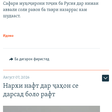
Сафари муҳоҷирони тоҷик ба Русия дар нимаи
аввали соли равон ба таври назаррас кам
шудааст.
Идома
Ба дигарон фиристед
Август 07, 2026
Нархи нафт дар ҷаҳон се
дарсад боло рафт