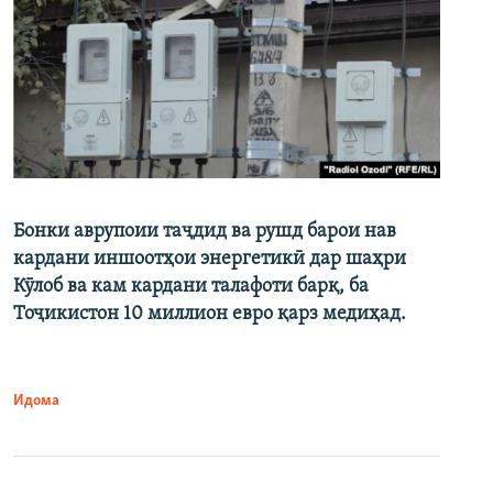
Бонки аврупоии таҷдид ва рушд барои нав
кардани иншоотҳои энергетикӣ дар шаҳри
Кӯлоб ва кам кардани талафоти барқ, ба
Тоҷикистон 10 миллион евро қарз медиҳад.
Идома