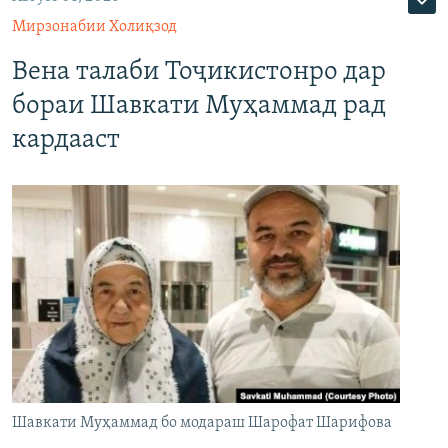
Мирзонабии Холиқзод
Вена талаби Тоҷикистонро дар
бораи Шавкати Муҳаммад рад
кардааст
Шавкати Муҳаммад бо модараш Шарофат Шарифова