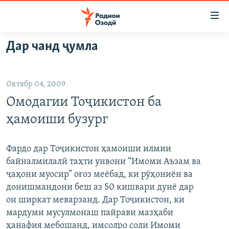
Пайвандҳои
дастрасӣ
Ҷаҳиш
Дар чанд ҷумла
ба
ГӮШАҲО
мояи
ГАПИ ОЗОД
СИЁСАТ
аслӣ
Октябр 04, 2009
РӮЗГОРИ МУҲОҶИР
Ҷаҳиш
ИҚТИСОД
Омодагии Тоҷикистон ба
ба
САЛОМ, ХОҲАР
ҶОМЕА
феҳристи
ҳамоиши бузург
ТАҲҚИҚОТ
ҚАЗИЯИ "КРОКУС"
аслӣ
Ҷаҳиш
ҶАНГ ДАР УКРАИНА
ОСИЁИ МАРКАЗӢ
Фардо дар Тоҷикистон ҳамоиши илмии
ба
байналмилалӣ таҳти унвони “Имоми Аъзам ва
НАЗАРИ МАРДУМ
ФАРҲАНГ
ҷустор
ҷаҳони муосир” оғоз меёбад, ки рӯҳониён ва
ЧАНДРАСОНАӢ
МЕҲМОНИ ОЗОДӢ
БЛОГИСТОН
донишмандони беш аз 50 кишвари дунё дар
он ширкат меварзанд. Дар Тоҷикистон, ки
РӮЙХАТҲО
ВАРЗИШ
ОЗОДӢ ОНЛАЙН
ВИДЕО
мардуми мусулмонаш пайрави мазҳаби
КИТОБҲОИ ОЗОДӢ
НИГОРИСТОН
ҳанафия мебошанд, имсолро соли Имоми