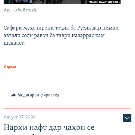
Акс аз бойгонӣ.
Сафари муҳоҷирони тоҷик ба Русия дар нимаи
аввали соли равон ба таври назаррас кам
шудааст.
Идома
Ба дигарон фиристед
Август 07, 2026
Нархи нафт дар ҷаҳон се