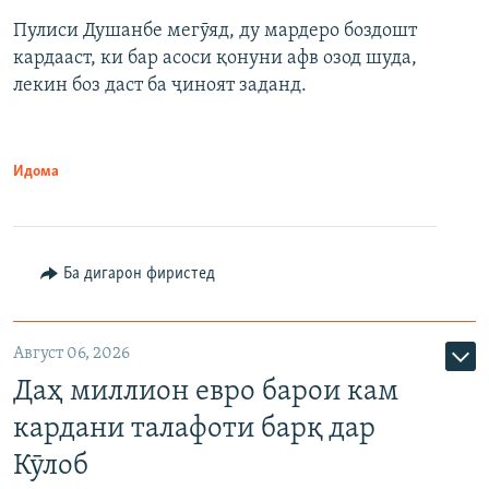
Пулиси Душанбе мегӯяд, ду мардеро боздошт
кардааст, ки бар асоси қонуни афв озод шуда,
лекин боз даст ба ҷиноят заданд.
Идома
Ба дигарон фиристед
Август 06, 2026
Даҳ миллион евро барои кам
кардани талафоти барқ дар
Кӯлоб