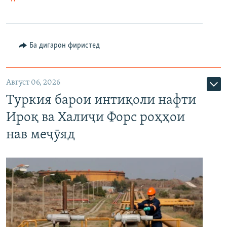
Ба дигарон фиристед
Август 06, 2026
Туркия барои интиқоли нафти
Ироқ ва Халиҷи Форс роҳҳои
нав меҷӯяд