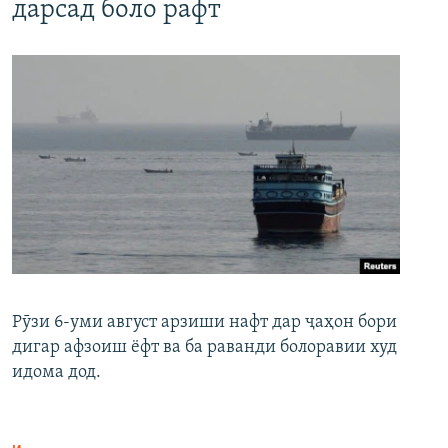
дарсад боло рафт
Рӯзи 6-уми август арзиши нафт дар ҷаҳон бори
дигар афзоиш ёфт ва ба раванди болоравии худ
идома дод.