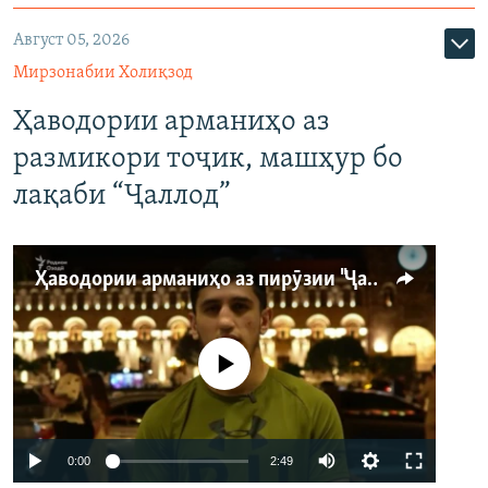
Август 05, 2026
Мирзонабии Холиқзод
Ҳаводории арманиҳо аз
размикори тоҷик, машҳур бо
лақаби “Ҷаллод”
Ҳаводории арманиҳо аз пирӯзии "Ҷаллод"-и тоҷик
Феълан кор намекунад
Auto
0:00
2:49