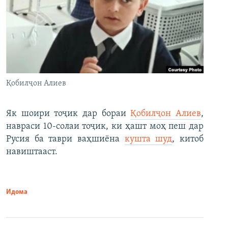
Қобилҷон Алиев
Як шоири тоҷик дар бораи
Қобилҷон Алиев
,
навраси 10-солаи тоҷик, ки ҳашт моҳ пеш дар
Русия ба таври ваҳшиёна
кушта шуд
, китоб
навиштааст.
Идома