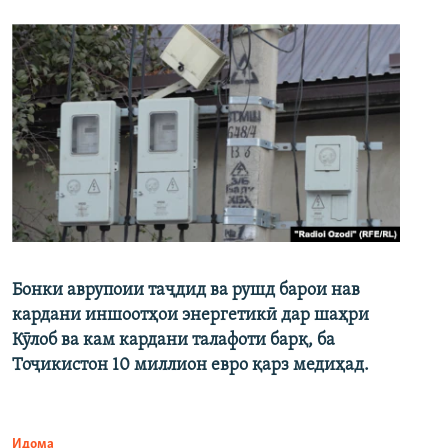
Бонки аврупоии таҷдид ва рушд барои нав
кардани иншоотҳои энергетикӣ дар шаҳри
Кӯлоб ва кам кардани талафоти барқ, ба
Тоҷикистон 10 миллион евро қарз медиҳад.
Идома