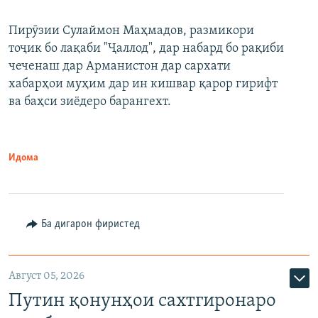
240p
Пирӯзии Сулаймон Маҳмадов, размикори
360p
тоҷик бо лақаби "Ҷаллод", дар набард бо рақиби
480p
Auto
240p
360p
480p
чеченаш дар Арманистон дар сархати
720p
хабарҳои муҳим дар ин кишвар қарор гирифт
720p
1080p
ва баҳси зиёдеро барангехт.
1080p
Идома
Ба дигарон фиристед
Август 05, 2026
Путин қонунҳои сахтгиронаро