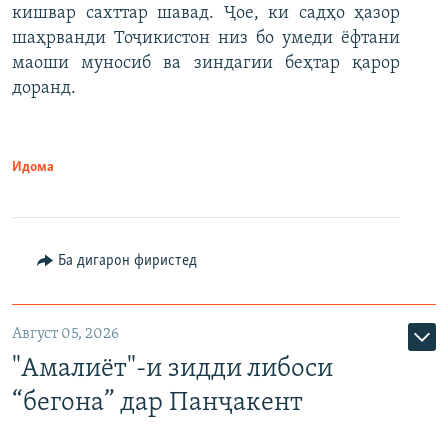
кишвар сахттар шавад. Ҷое, ки садҳо ҳазор
шаҳрванди Тоҷикистон низ бо умеди ёфтани
маоши муносиб ва зиндагии беҳтар қарор
доранд.
Идома
Ба дигарон фиристед
Август 05, 2026
"Амалиёт"-и зидди либоси
“бегона” дар Панҷакент