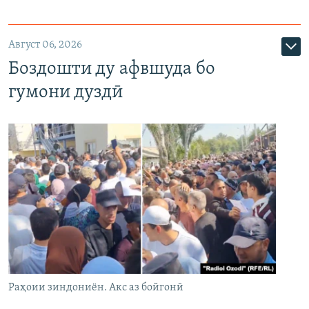
Август 06, 2026
Боздошти ду афвшуда бо
гумони дуздӣ
Раҳоии зиндониён. Акс аз бойгонӣ