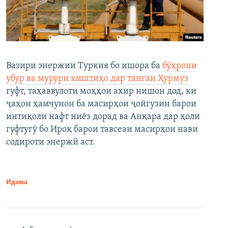
Вазири энержии Туркия бо ишора ба
бӯҳрони
убур ва мурури киштиҳо дар тангаи Ҳурмуз
гуфт, таҳаввулоти моҳҳои ахир нишон дод, ки
ҷаҳон ҳамчунон ба масирҳои ҷойгузин барои
интиқоли нафт ниёз дорад ва Анқара дар ҳоли
гуфтугӯ бо Ироқ барои тавсеаи масирҳои нави
содироти энержӣ аст.
Идома