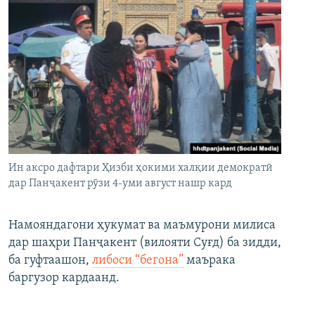
Ин аксро дафтари Ҳизби ҳокими халқии демократӣ
дар Панҷакент рӯзи 4-уми август нашр кард
Намояндагони ҳукумат ва маъмурони милиса
дар шаҳри Панҷакент (вилояти Суғд) ба зидди,
ба гуфтаашон,
либоси “бегона”
маърака
баргузор кардаанд.