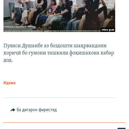
Пулиси Душанбе аз боздошти шаҳрвандони
хориҷӣ бо гумони ташкили фоҳишахона хабар
дод.
Идома
Ба дигарон фиристед