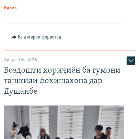
Идома
Ба дигарон фиристед
Август 05, 2026
Боздошти хориҷиён ба гумони
ташкили фоҳишахона дар
Душанбе