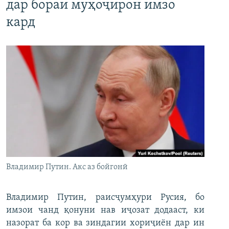
дар бораи муҳоҷирон имзо
кард
Владимир Путин. Акс аз бойгонӣ
Владимир Путин, раисҷумҳури Русия, бо
имзои чанд қонуни нав иҷозат додааст, ки
назорат ба кор ва зиндагии хориҷиён дар ин