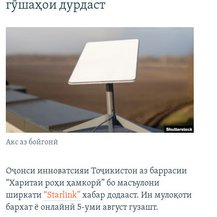
гӯшаҳои дурдаст
Акс аз бойгонӣ
Оҷонси инноватсияи Тоҷикистон аз баррасии
“Харитаи роҳи ҳамкорӣ” бо масъулони
ширкати
“Starlink”
хабар додааст. Ин мулоқоти
бархат ё онлайнӣ 5-уми август гузашт.