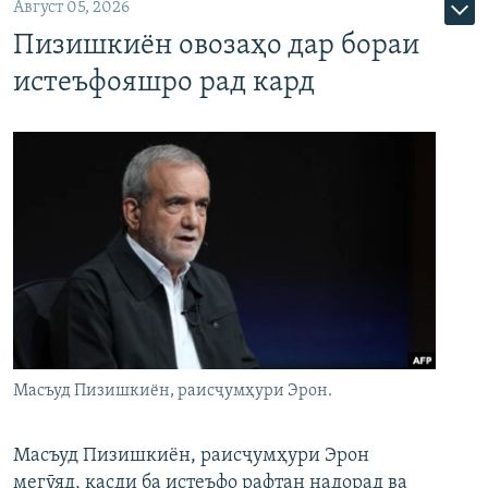
Август 05, 2026
Пизишкиён овозаҳо дар бораи
истеъфояшро рад кард
Масъуд Пизишкиён, раисҷумҳури Эрон.
Масъуд Пизишкиён, раисҷумҳури Эрон
мегӯяд, қасди ба истеъфо рафтан надорад ва