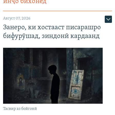
инҷо бихонед
Август 07, 2026
Занеро, ки хостааст писарашро
бифурӯшад, зиндонӣ кардаанд
Тасвир аз бойгонӣ