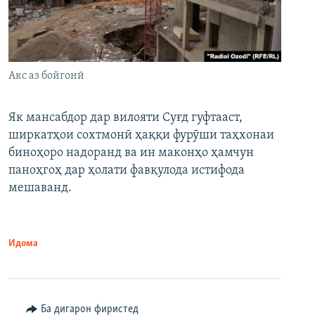
Акс аз бойгонӣ
Як мансабдор дар вилояти Суғд гуфтааст,
ширкатҳои сохтмонӣ ҳаққи фурӯши таҳхонаи
биноҳоро надоранд ва ин маконҳо ҳамчун
паноҳгоҳ дар ҳолати фавқулода истифода
мешаванд.
Идома
Ба дигарон фиристед