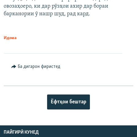
овозаҳоеро, ки дар рӯзҳои ахир дар бораи
барканории ӯ нашр шуд, рад кард.
Идома
Ба дигарон фиристед
Ёфтҳои бештар
ПАЙГИРӢ КУНЕД