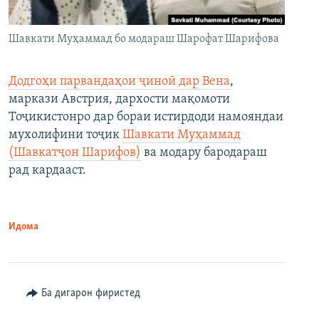
Шавкати Муҳаммад бо модараш Шарофат Шарифова
Додгоҳи парвандаҳои ҷиноӣ дар Вена
,
маркази Австрия, дархости мақомоти
Тоҷикистонро дар бораи истирдоди намояндаи
мухолифини тоҷик
Шавкати Муҳаммад
(Шавкатҷон Шарифов)
ва модару бародараш
рад кардааст.
Идома
Ба дигарон фиристед