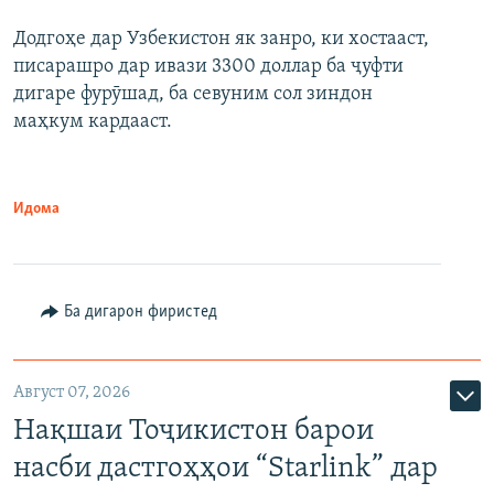
Додгоҳе дар Узбекистон як занро, ки хостааст,
писарашро дар ивази 3300 доллар ба ҷуфти
дигаре фурӯшад, ба севуним сол зиндон
маҳкум кардааст.
Идома
Ба дигарон фиристед
Август 07, 2026
Нақшаи Тоҷикистон барои
насби дастгоҳҳои “Starlink” дар