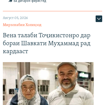
Ба дигарон фиристед
Август 05, 2026
Мирзонабии Холиқзод
Вена талаби Тоҷикистонро дар
бораи Шавкати Муҳаммад рад
кардааст