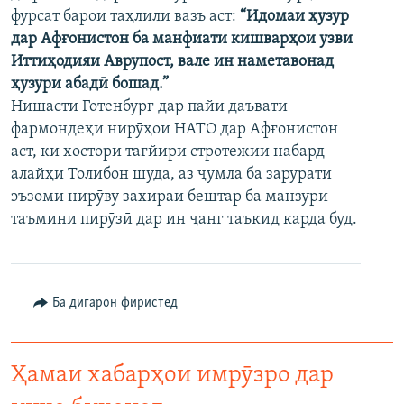
фурсат барои таҳлили вазъ аст:
“Идомаи ҳузур
ГУЗОРИШҲОИ РАДИОӢ
Русский
дар Афғонистон ба манфиати кишварҳои узви
Иттиҳодияи Аврупост, вале ин наметавонад
ПАЙГИРӢ КУНЕД
ҳузури абадӣ бошад.”
Нишасти Готенбург дар пайи даъвати
фармондеҳи нирӯҳои НАТО дар Афғонистон
аст, ки хостори тағйири стротежии набард
алайҳи Толибон шуда, аз ҷумла ба зарурати
эъзоми нирӯву захираи бештар ба манзури
Ҳамаи сомонаҳои RFE/RL
таъмини пирӯзӣ дар ин ҷанг таъкид карда буд.
Ба дигарон фиристед
Ҳамаи хабарҳои имрӯзро дар