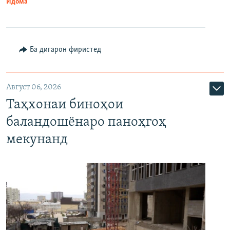
Идома
Ба дигарон фиристед
Август 06, 2026
Таҳхонаи биноҳои
баландошёнаро паноҳгоҳ
мекунанд