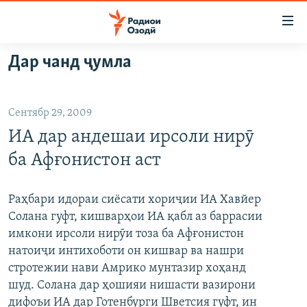
Пайвандҳои
дастрасӣ
Ҷаҳиш
Дар чанд ҷумла
ба
ГӮШАҲО
мояи
ГАПИ ОЗОД
СИЁСАТ
аслӣ
Сентябр 29, 2009
РӮЗГОРИ МУҲОҶИР
Ҷаҳиш
ИҚТИСОД
ИА дар андешаи ирсоли нирӯ
ба
САЛОМ, ХОҲАР
ҶОМЕА
феҳристи
ба Афғонистон аст
ТАҲҚИҚОТ
ҚАЗИЯИ "КРОКУС"
аслӣ
Ҷаҳиш
ҶАНГ ДАР УКРАИНА
ОСИЁИ МАРКАЗӢ
Раҳбари идораи сиёсати хориҷии ИА Хавйер
ба
Солана гуфт, кишварҳои ИА қабл аз баррасии
НАЗАРИ МАРДУМ
ФАРҲАНГ
ҷустор
имкони ирсоли нирӯи тоза ба Афғонистон
ЧАНДРАСОНАӢ
МЕҲМОНИ ОЗОДӢ
БЛОГИСТОН
натоиҷи интихоботи он кишвар ва нашри
стротежии нави Амрико мунтазир хоҳанд
РӮЙХАТҲО
ВАРЗИШ
ОЗОДӢ ОНЛАЙН
ВИДЕО
шуд. Солана дар ҳошияи нишасти вазирони
КИТОБҲОИ ОЗОДӢ
НИГОРИСТОН
дифоъи ИА дар Готенбурги Шветсия гуфт, ин