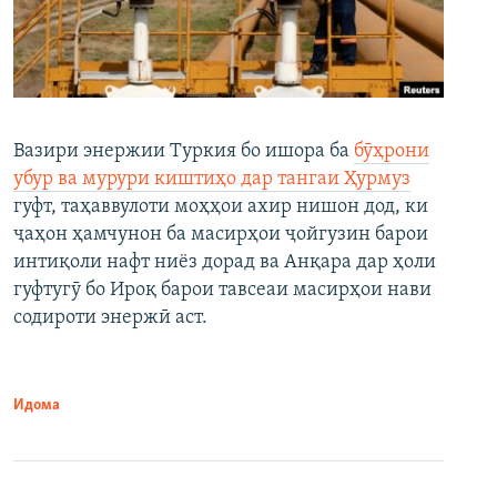
Вазири энержии Туркия бо ишора ба
бӯҳрони
убур ва мурури киштиҳо дар тангаи Ҳурмуз
гуфт, таҳаввулоти моҳҳои ахир нишон дод, ки
ҷаҳон ҳамчунон ба масирҳои ҷойгузин барои
интиқоли нафт ниёз дорад ва Анқара дар ҳоли
гуфтугӯ бо Ироқ барои тавсеаи масирҳои нави
содироти энержӣ аст.
Идома