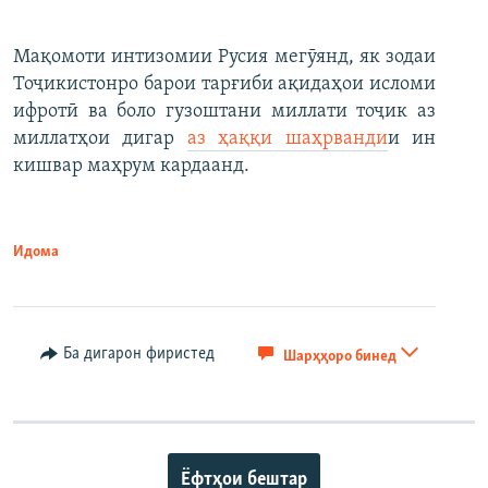
Мақомоти интизомии Русия мегӯянд, як зодаи
Тоҷикистонро барои тарғиби ақидаҳои исломи
ифротӣ ва боло гузоштани миллати тоҷик аз
миллатҳои дигар
аз ҳаққи шаҳрванди
и ин
кишвар маҳрум кардаанд.
Идома
Ба дигарон фиристед
Шарҳҳоро бинед
Ёфтҳои бештар