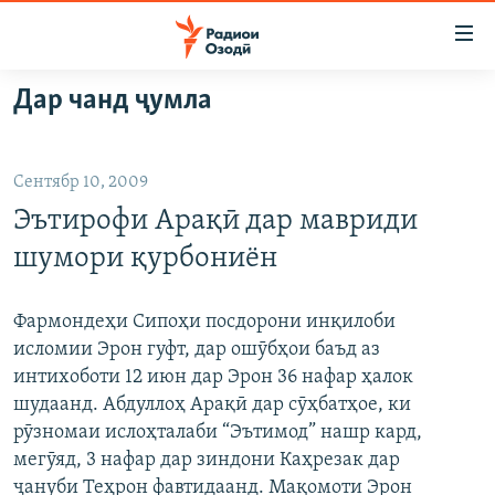
Пайвандҳои
дастрасӣ
Ҷаҳиш
Дар чанд ҷумла
ба
ГӮШАҲО
мояи
ГАПИ ОЗОД
СИЁСАТ
аслӣ
Сентябр 10, 2009
РӮЗГОРИ МУҲОҶИР
Ҷаҳиш
ИҚТИСОД
Эътирофи Арақӣ дар мавриди
ба
САЛОМ, ХОҲАР
ҶОМЕА
феҳристи
шумори қурбониён
ТАҲҚИҚОТ
ҚАЗИЯИ "КРОКУС"
аслӣ
Ҷаҳиш
ҶАНГ ДАР УКРАИНА
ОСИЁИ МАРКАЗӢ
Фармондеҳи Сипоҳи посдорони инқилоби
ба
исломии Эрон гуфт, дар ошӯбҳои баъд аз
НАЗАРИ МАРДУМ
ФАРҲАНГ
ҷустор
интихоботи 12 июн дар Эрон 36 нафар ҳалок
ЧАНДРАСОНАӢ
МЕҲМОНИ ОЗОДӢ
БЛОГИСТОН
шудаанд. Абдуллоҳ Арақӣ дар сӯҳбатҳое, ки
рӯзномаи ислоҳталаби “Эътимод” нашр кард,
РӮЙХАТҲО
ВАРЗИШ
ОЗОДӢ ОНЛАЙН
ВИДЕО
мегӯяд, 3 нафар дар зиндони Каҳрезак дар
КИТОБҲОИ ОЗОДӢ
НИГОРИСТОН
ҷануби Теҳрон фавтидаанд. Мақомоти Эрон