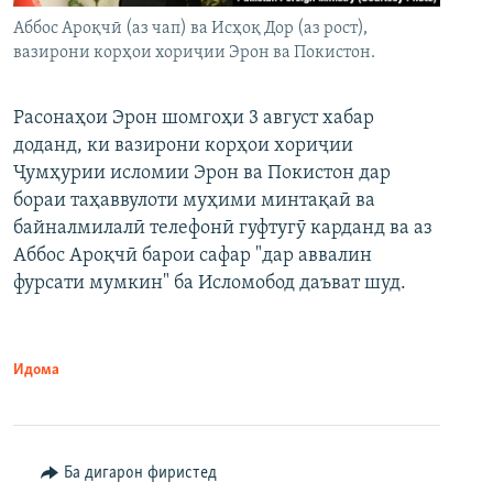
Аббос Ароқчӣ (аз чап) ва Исҳоқ Дор (аз рост),
вазирони корҳои хориҷии Эрон ва Покистон.
Расонаҳои Эрон шомгоҳи 3 август хабар
доданд, ки вазирони корҳои хориҷии
Ҷумҳурии исломии Эрон ва Покистон дар
бораи таҳаввулоти муҳими минтақаӣ ва
байналмилалӣ телефонӣ гуфтугӯ карданд ва аз
Аббос Ароқчӣ барои сафар "дар аввалин
фурсати мумкин" ба Исломобод даъват шуд.
Идома
Ба дигарон фиристед