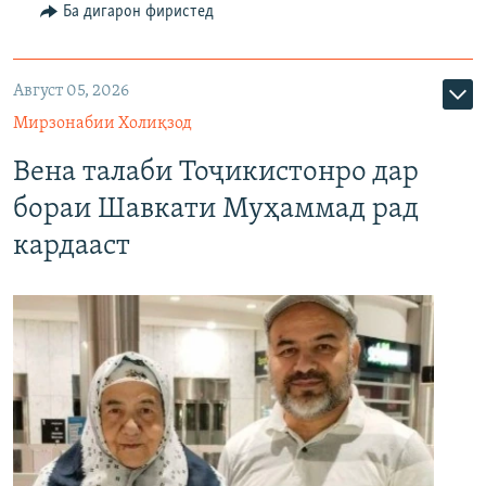
Ба дигарон фиристед
Август 05, 2026
Мирзонабии Холиқзод
Вена талаби Тоҷикистонро дар
бораи Шавкати Муҳаммад рад
кардааст