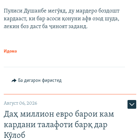
Пулиси Душанбе мегӯяд, ду мардеро боздошт
кардааст, ки бар асоси қонуни афв озод шуда,
лекин боз даст ба ҷиноят заданд.
Идома
Ба дигарон фиристед
Август 06, 2026
Даҳ миллион евро барои кам
кардани талафоти барқ дар
Кӯлоб