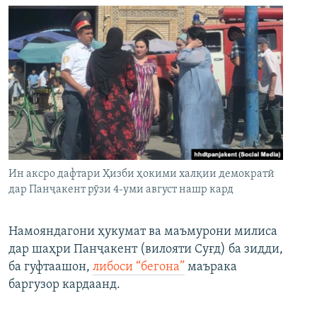
Ин аксро дафтари Ҳизби ҳокими халқии демократӣ
дар Панҷакент рӯзи 4-уми август нашр кард
Намояндагони ҳукумат ва маъмурони милиса
дар шаҳри Панҷакент (вилояти Суғд) ба зидди,
ба гуфтаашон,
либоси “бегона”
маърака
баргузор кардаанд.