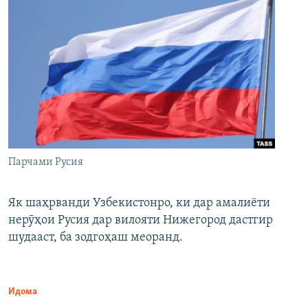
Парчами Русия
Як шаҳрванди Узбекистонро, ки дар амалиёти
нерӯҳои Русия дар вилояти Нижегород дастгир
шудааст, ба зодгоҳаш меоранд.
Идома