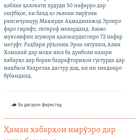
қаблан ҳалокати ҳудуди 30 нафарро дар
ГУЗОРИШҲОИ РАДИОӢ
Русский
ошӯбҳое, ки баъд аз эълони пирӯзии
раисиҷумҳур Маҳмуди Аҳмадинажод Эронро
ПАЙГИРӢ КУНЕД
фаро гирифт, эътироф мекарданд. Аммо
мухолифин шумори ҳалокшудагонро 72 нафар
мегуфт. Раҳбари рӯҳонии Эрон оятуллоҳ Алии
Хоманаӣ дар моҳи июл ба дунболи нашри
хабарҳо дар бораи бадрафториҳои густурда дар
маҳбаси Каҳрезак дастур дод, ки ин зиндонро
Ҳамаи сомонаҳои RFE/RL
бубанданд.
Ба дигарон фиристед
Ҳамаи хабарҳои имрӯзро дар