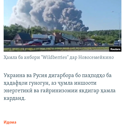
Ҳамла ба анбори "Wildberries" дар Новосемейкино
Украина ва Русия дигарбора бо паҳподҳо ба
ҳадафҳои гуногун, аз ҷумла иншооти
энергетикӣ ва ғайринизомии якдигар ҳамла
карданд.
Идома