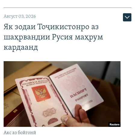
Август 03, 2026
Як зодаи Тоҷикистонро аз
шаҳрвандии Русия маҳрум
кардаанд
Акс аз бойгонӣ