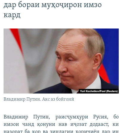
дар бораи муҳоҷирон имзо
кард
Владимир Путин. Акс аз бойгонӣ
Владимир Путин, раисҷумҳури Русия, бо
имзои чанд қонуни нав иҷозат додааст, ки
назорат ба кор ва зиндагии хориҷиён дар ин