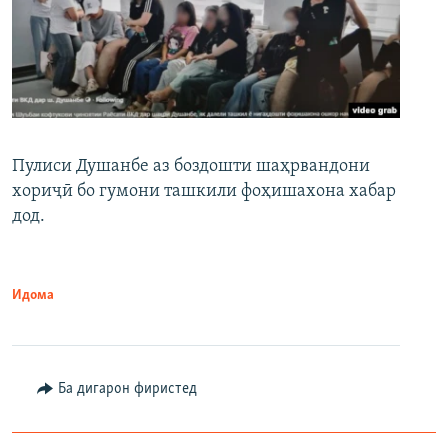
Пулиси Душанбе аз боздошти шаҳрвандони
хориҷӣ бо гумони ташкили фоҳишахона хабар
дод.
Идома
Ба дигарон фиристед