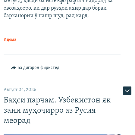
мегӯяд, қасди ба истеъфо рафтан надорад ва
овозаҳоеро, ки дар рӯзҳои ахир дар бораи
барканории ӯ нашр шуд, рад кард.
Идома
Ба дигарон фиристед
Август 04, 2026
Баҳси парчам. Узбекистон як
зани муҳоҷирро аз Русия
меорад