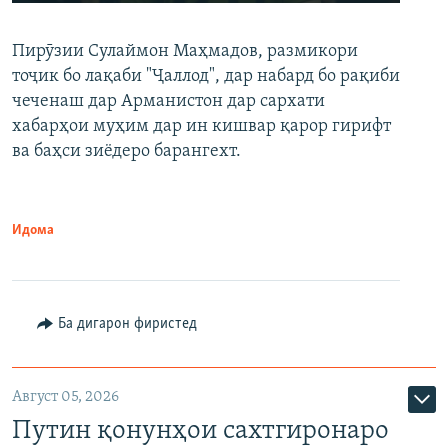
240p
Пирӯзии Сулаймон Маҳмадов, размикори
360p
тоҷик бо лақаби "Ҷаллод", дар набард бо рақиби
480p
Auto
240p
360p
480p
чеченаш дар Арманистон дар сархати
720p
хабарҳои муҳим дар ин кишвар қарор гирифт
720p
1080p
ва баҳси зиёдеро барангехт.
1080p
Идома
Ба дигарон фиристед
Август 05, 2026
Путин қонунҳои сахтгиронаро