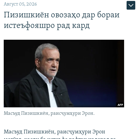
Август 05, 2026
Пизишкиён овозаҳо дар бораи
истеъфояшро рад кард
Масъуд Пизишкиён, раисҷумҳури Эрон.
Масъуд Пизишкиён, раисҷумҳури Эрон