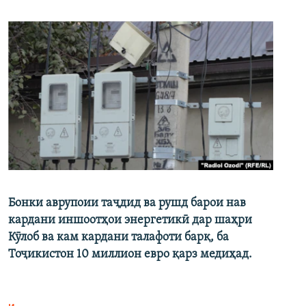
Бонки аврупоии таҷдид ва рушд барои нав
кардани иншоотҳои энергетикӣ дар шаҳри
Кӯлоб ва кам кардани талафоти барқ, ба
Тоҷикистон 10 миллион евро қарз медиҳад.