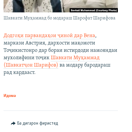
Шавкати Муҳаммад бо модараш Шарофат Шарифова
Додгоҳи парвандаҳои ҷиноӣ дар Вена
,
маркази Австрия, дархости мақомоти
Тоҷикистонро дар бораи истирдоди намояндаи
мухолифини тоҷик
Шавкати Муҳаммад
(Шавкатҷон Шарифов)
ва модару бародараш
рад кардааст.
Идома
Ба дигарон фиристед