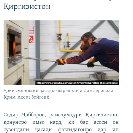
Қирғизистон
Ҷойи сӯзондани ҷасадҳо дар ноҳияи Симферополи
Қрим. Акс аз бойгонӣ
Содир Ҷабборов, раисҷумҳури Қирғизистон,
қонунеро имзо кард, ки бар асоси он
сӯзондани ҷасади фавтидагонро дар ин