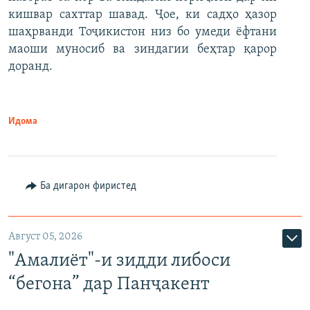
кишвар сахттар шавад. Ҷое, ки садҳо ҳазор
шаҳрванди Тоҷикистон низ бо умеди ёфтани
маоши муносиб ва зиндагии беҳтар қарор
доранд.
Идома
Ба дигарон фиристед
Август 05, 2026
"Амалиёт"-и зидди либоси
“бегона” дар Панҷакент