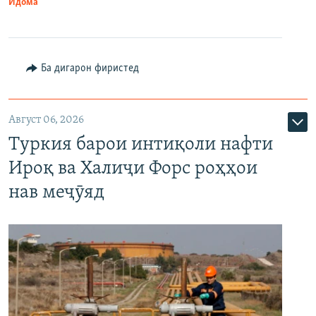
Идома
Ба дигарон фиристед
Август 06, 2026
Туркия барои интиқоли нафти
Ироқ ва Халиҷи Форс роҳҳои
нав меҷӯяд