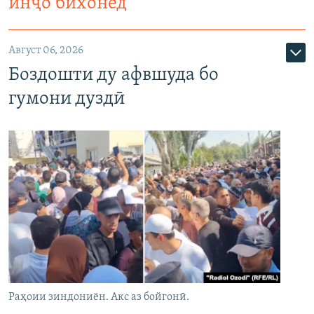
инҷо бихонед
Август 06, 2026
Боздошти ду афвшуда бо
гумони дуздӣ
Раҳоии зиндониён. Акс аз бойгонӣ.