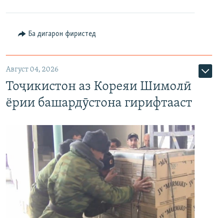
Ба дигарон фиристед
Август 04, 2026
Тоҷикистон аз Кореяи Шимолӣ
ёрии башардӯстона гирифтааст