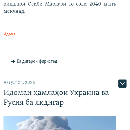
кишвари Осиёи Марказӣ то соли 2040 манъ
мекунад.
Идома
Ба дигарон фиристед
Август 04, 2026
Идомаи ҳамлаҳои Украина ва
Русия ба якдигар