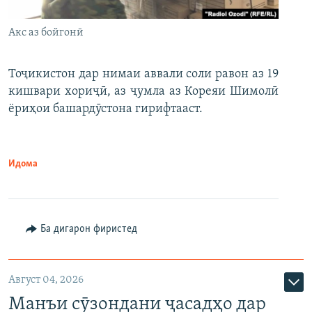
Акс аз бойгонӣ
Тоҷикистон дар нимаи аввали соли равон аз 19
кишвари хориҷӣ, аз ҷумла аз Кореяи Шимолӣ
ёриҳои башардӯстона гирифтааст.
Идома
Ба дигарон фиристед
Август 04, 2026
Манъи сӯзондани ҷасадҳо дар