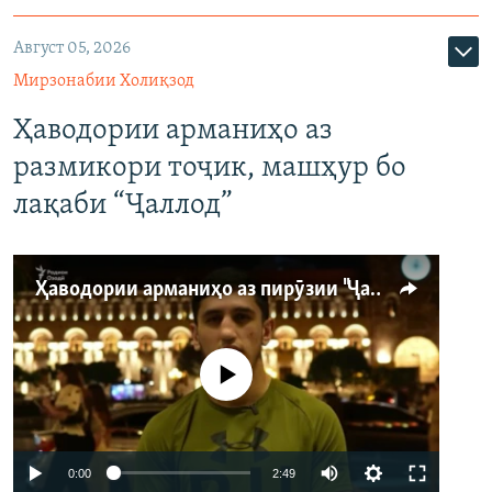
Август 05, 2026
Мирзонабии Холиқзод
Ҳаводории арманиҳо аз
размикори тоҷик, машҳур бо
лақаби “Ҷаллод”
Ҳаводории арманиҳо аз пирӯзии "Ҷаллод"-и тоҷик
Феълан кор намекунад
Auto
0:00
2:49