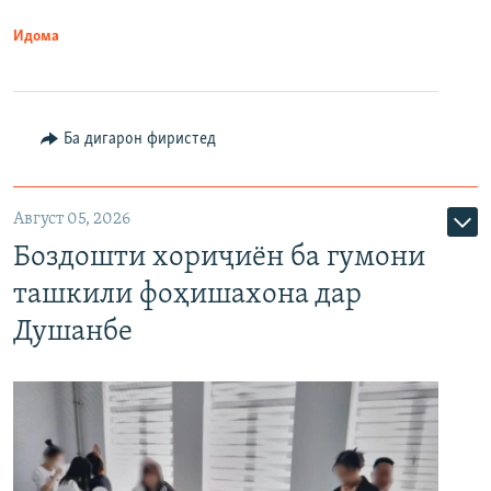
Идома
Ба дигарон фиристед
Август 05, 2026
Боздошти хориҷиён ба гумони
ташкили фоҳишахона дар
Душанбе