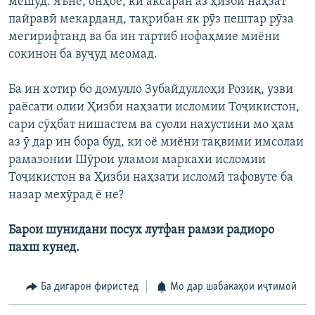
мешуд. Яъне, онҳое, ки аксаран аз ҳизби наҳзат
пайравӣ мекарданд, тақрибан як рӯз пештар рӯза
мегирифтанд ва ба ин тартиб нофаҳмие миёни
сокинон ба вуҷуд меомад.
Ба ин хотир бо домулло Зубайдуллоҳи Розиқ, узви
раёсати олии Ҳизби наҳзати исломии Тоҷикистон,
сари сӯҳбат нишастем ва суоли нахустини мо ҳам
аз ӯ дар ин бора буд, ки оё миёни тақвими имсолаи
рамазонии Шӯрои уламои маркахи исломии
Тоҷикистон ва Ҳизби наҳзати исломӣ тафовуте ба
назар мехӯрад ё не?
Барои шунидани посух лутфан рамзи радиоро
пахш кунед.
Ба дигарон фиристед
Мо дар шабакаҳои иҷтимоӣ