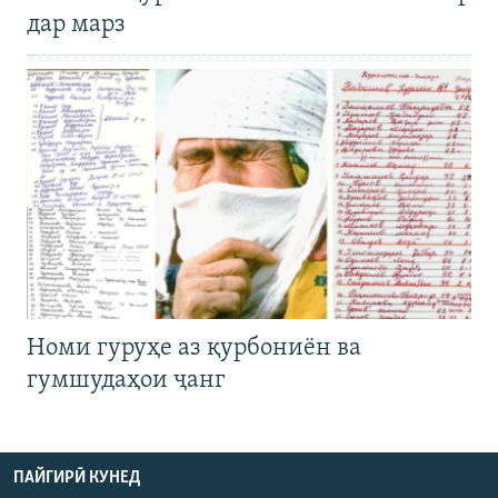
дар марз
Номи гуруҳе аз қурбониён ва
гумшудаҳои ҷанг
ПАЙГИРӢ КУНЕД