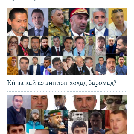
Кӣ ва кай аз зиндон хоҳад баромад?