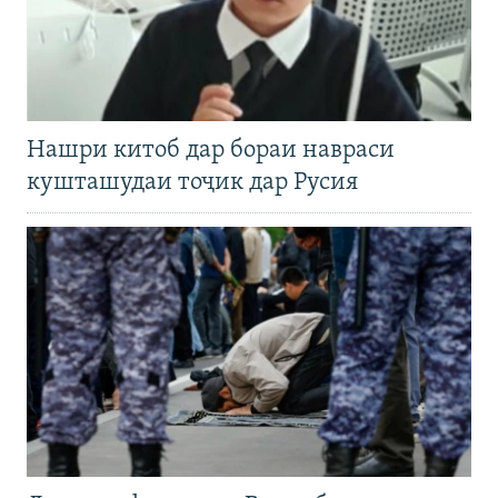
Нашри китоб дар бораи навраси
кушташудаи тоҷик дар Русия