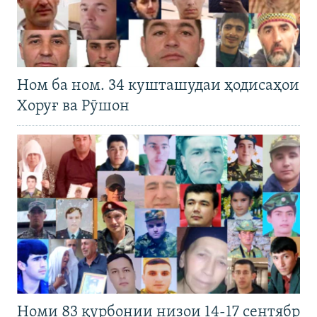
Ном ба ном. 34 кушташудаи ҳодисаҳои
Хоруғ ва Рӯшон
Номи 83 қурбонии низои 14-17 сентябр