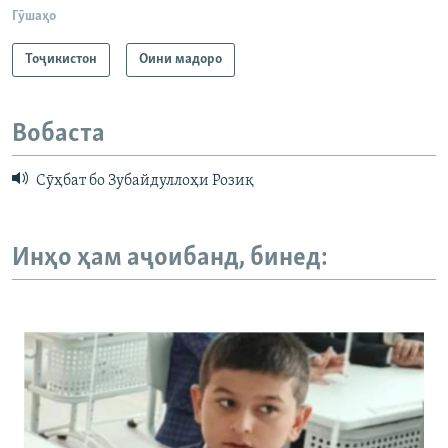
Гӯшаҳо
Тоҷикистон
Оини мадоро
Вобаста
Сӯҳбат бо Зубайдуллоҳи Розиқ
Инҳо ҳам аҷоибанд, бинед: