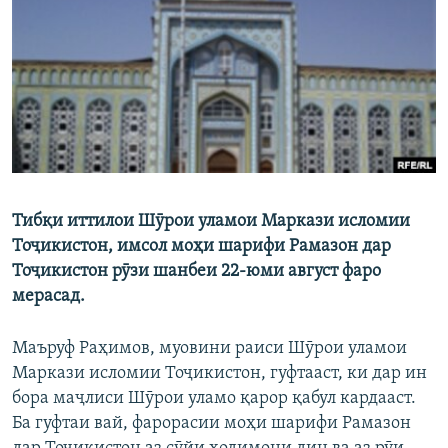
ГУЗОРИШҲОИ РАДИОӢ
Русский
ПАЙГИРӢ КУНЕД
Тибқи иттилои Шӯрои уламои Маркази исломии
Ҳамаи сомонаҳои RFE/RL
Тоҷикистон, имсол моҳи шарифи Рамазон дар
Тоҷикистон рӯзи шанбеи 22-юми август фаро
мерасад.
Маъруф Раҳимов, муовини раиси Шӯрои уламои
Маркази исломии Тоҷикистон, гуфтааст, ки дар ин
бора маҷлиси Шӯрои уламо қарор қабул кардааст.
Ба гуфтаи вай, фарорасии моҳи шарифи Рамазон