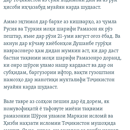
дар Тоҷикистон аз сӯйи ходимони дин ва аз рӯи
ҳисоби иҳҷазабуд муайян карда шудааст.
Аммо эҳтимол дар бархе аз кишварҳо, аз ҷумла
Русия ва Туркия моҳи шарифи Рамазон як рӯз
пештар, яъне дар рӯзи 21-уми август оғоз ёбад. Ва
акнун дар кӯчаву хиёбонҳои Душанбе гурӯҳи
наврасонеро ҳам дидан мумкин аст, ки дар даст
бастаи тақвими моҳи шарифи Рамазонро доранд,
ки онро шӯрои уламо нашр кардааст ва дар он
субҳидам, баргузории ифтор, вақти гузоштани
намозҳо дар манотиқи мухталифи Тоҷикистон
муайян карда шудааст.
Вале тавре аз солҳои пешин дар ёд дорем, як
номувофиқатӣ ё тафовуте миёни тақвими
рамазонии Шӯрои уламои Маркази исломӣ ва
Ҳизби наҳзати исломии Тоҷикистон мушоҳида