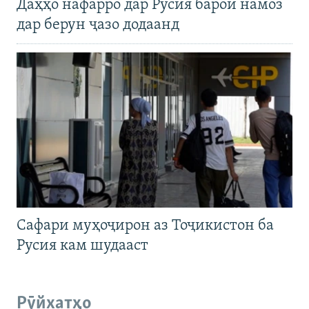
Даҳҳо нафарро дар Русия барои намоз
дар берун ҷазо додаанд
Сафари муҳоҷирон аз Тоҷикистон ба
Русия кам шудааст
Рӯйхатҳо