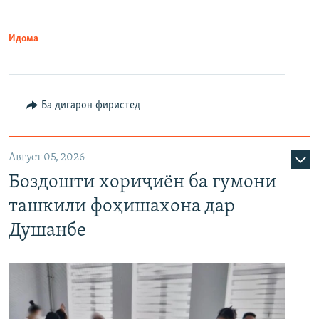
Идома
Ба дигарон фиристед
Август 05, 2026
Боздошти хориҷиён ба гумони
ташкили фоҳишахона дар
Душанбе