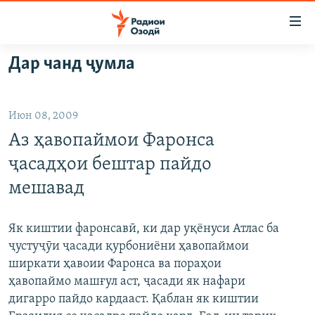
Пайвандҳои
дастрасӣ
Ҷаҳиш
Дар чанд ҷумла
ба
ГӮШАҲО
мояи
ГАПИ ОЗОД
СИЁСАТ
аслӣ
Июн 08, 2009
РӮЗГОРИ МУҲОҶИР
Ҷаҳиш
ИҚТИСОД
Аз ҳавопаймои Фаронса
ба
САЛОМ, ХОҲАР
ҶОМЕА
феҳристи
ҷасадҳои бештар пайдо
ТАҲҚИҚОТ
ҚАЗИЯИ "КРОКУС"
аслӣ
мешавад
Ҷаҳиш
ҶАНГ ДАР УКРАИНА
ОСИЁИ МАРКАЗӢ
ба
НАЗАРИ МАРДУМ
ФАРҲАНГ
Як киштии фаронсавӣ, ки дар уқёнуси Атлас ба
ҷустор
ҷустуҷӯи ҷасади қурбониёни ҳавопаймои
ЧАНДРАСОНАӢ
МЕҲМОНИ ОЗОДӢ
БЛОГИСТОН
ширкати ҳавоии Фаронса ва пораҳои
РӮЙХАТҲО
ВАРЗИШ
ОЗОДӢ ОНЛАЙН
ВИДЕО
ҳавопаймо машғул аст, ҷасади як нафари
дигарро пайдо кардааст. Қаблан як киштии
КИТОБҲОИ ОЗОДӢ
НИГОРИСТОН