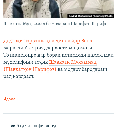
Шавкати Муҳаммад бо модараш Шарофат Шарифова
Додгоҳи парвандаҳои ҷиноӣ дар Вена
,
маркази Австрия, дархости мақомоти
Тоҷикистонро дар бораи истирдоди намояндаи
мухолифини тоҷик
Шавкати Муҳаммад
(Шавкатҷон Шарифов)
ва модару бародараш
рад кардааст.
Идома
Ба дигарон фиристед