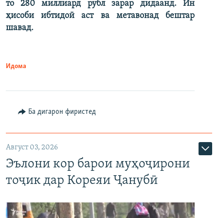
то 280 миллиард рубл зарар дидаанд. Ин
ҳисоби ибтидоӣ аст ва метавонад бештар
шавад.
Идома
Ба дигарон фиристед
Август 03, 2026
Эълони кор барои муҳоҷирони
тоҷик дар Кореяи Ҷанубӣ