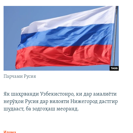
Парчами Русия
Як шаҳрванди Узбекистонро, ки дар амалиёти
нерӯҳои Русия дар вилояти Нижегород дастгир
шудааст, ба зодгоҳаш меоранд.
Идома