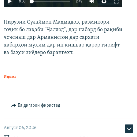
0:00
2:49
240p
Пирӯзии Сулаймон Маҳмадов, размикори
360p
тоҷик бо лақаби "Ҷаллод", дар набард бо рақиби
480p
Auto
240p
360p
480p
чеченаш дар Арманистон дар сархати
720p
хабарҳои муҳим дар ин кишвар қарор гирифт
720p
1080p
ва баҳси зиёдеро барангехт.
1080p
Идома
Ба дигарон фиристед
Август 05, 2026