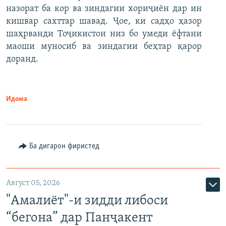
назорат ба кор ва зиндагии хориҷиён дар ин
кишвар сахттар шавад. Ҷое, ки садҳо ҳазор
шаҳрванди Тоҷикистон низ бо умеди ёфтани
маоши муносиб ва зиндагии беҳтар қарор
доранд.
Идома
Ба дигарон фиристед
Август 05, 2026
"Амалиёт"-и зидди либоси
“бегона” дар Панҷакент