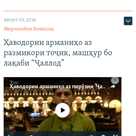
Август 05, 2026
Мирзонабии Холиқзод
Ҳаводории арманиҳо аз
размикори тоҷик, машҳур бо
лақаби “Ҷаллод”
Ҳаводории арманиҳо аз пирӯзии "Ҷаллод"-и тоҷик
Феълан кор намекунад
Auto