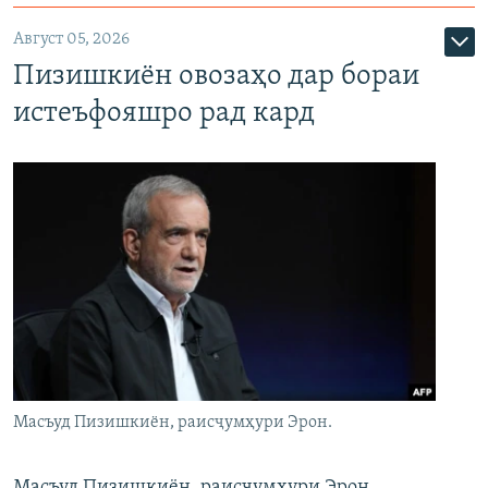
Август 05, 2026
Пизишкиён овозаҳо дар бораи
истеъфояшро рад кард
Масъуд Пизишкиён, раисҷумҳури Эрон.
Масъуд Пизишкиён, раисҷумҳури Эрон