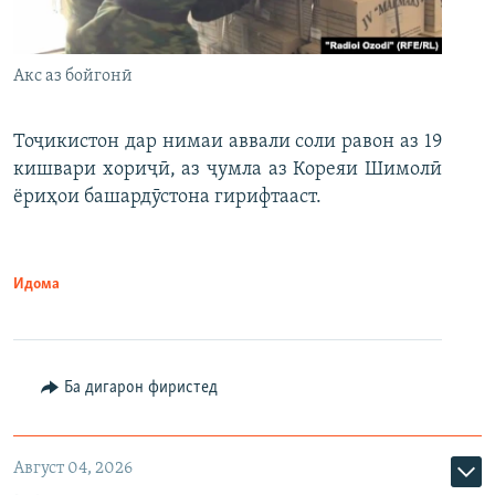
Акс аз бойгонӣ
Тоҷикистон дар нимаи аввали соли равон аз 19
кишвари хориҷӣ, аз ҷумла аз Кореяи Шимолӣ
ёриҳои башардӯстона гирифтааст.
Идома
Ба дигарон фиристед
Август 04, 2026