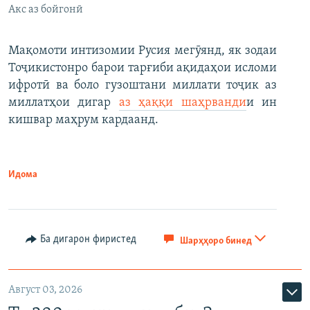
Акс аз бойгонӣ
Мақомоти интизомии Русия мегӯянд, як зодаи
Тоҷикистонро барои тарғиби ақидаҳои исломи
ифротӣ ва боло гузоштани миллати тоҷик аз
миллатҳои дигар
аз ҳаққи шаҳрванди
и ин
кишвар маҳрум кардаанд.
Идома
Ба дигарон фиристед
Шарҳҳоро бинед
Август 03, 2026