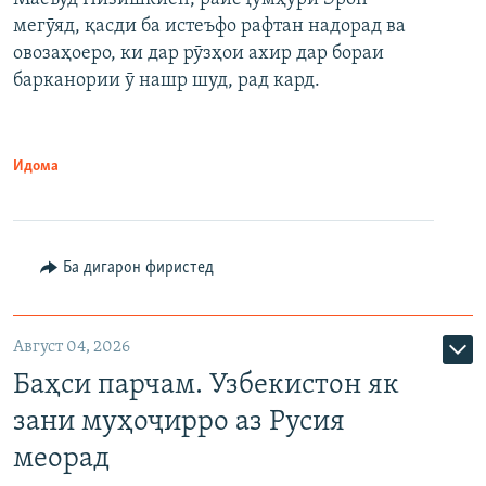
мегӯяд, қасди ба истеъфо рафтан надорад ва
овозаҳоеро, ки дар рӯзҳои ахир дар бораи
барканории ӯ нашр шуд, рад кард.
Идома
Ба дигарон фиристед
Август 04, 2026
Баҳси парчам. Узбекистон як
зани муҳоҷирро аз Русия
меорад