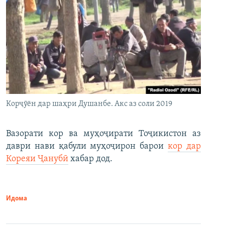
Корҷӯён дар шаҳри Душанбе. Акс аз соли 2019
Вазорати кор ва муҳоҷирати Тоҷикистон аз
даври нави қабули муҳоҷирон барои
кор дар
Кореяи Ҷанубӣ
хабар дод.
Идома