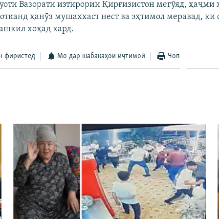
уоти Вазорати изтирории Қирғизистон мегӯяд, ҳаҷми 
Ботканд ҳанӯз мушаххаст нест ва эҳтимол меравад, ки 
ташкил хоҳад кард.
н фиристед
Мо дар шабакаҳои иҷтимоӣ
Чоп