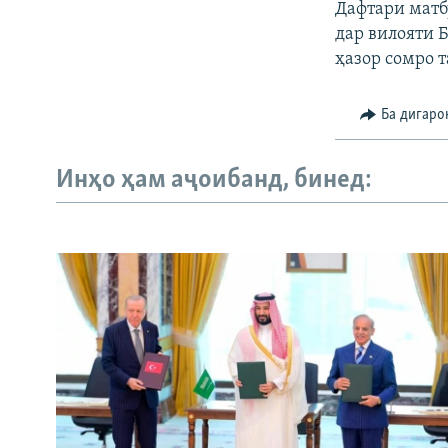
Дафтари матб
дар вилояти 
ҳазор сомро 
Ба дигаро
Инҳо ҳам аҷоибанд, бинед: