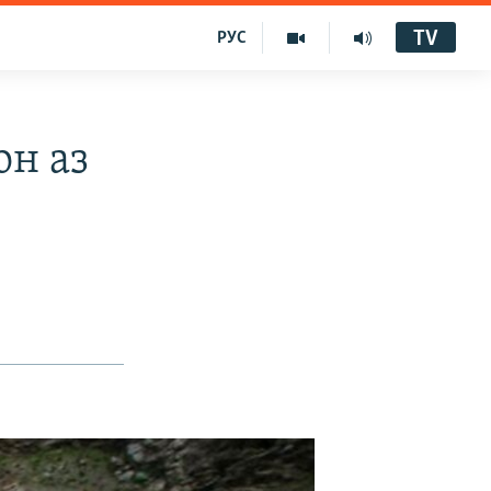
TV
РУС
он аз