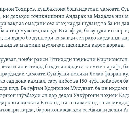
зирҷон Тоҳиров, хушбахтона бошандагони ҷамоати Су
, ки деҳаҳои тоҷикнишини Андарак ва Маҳалла низ м
ри вақт аз омадани сел огаҳ карда шуданд ва ба ин да
ба хатар мувоҷеҳ нашуд. Вай афзуд, бо вуҷуди ин чора
а, ки худро бо душворӣ аз мавҷи сел раҳо кардаанд, д
шанд ва мавриди муолиҷаи пизишкон қарор доранд.
увват, ноиби раиси Иттиҳоди тоҷикони Қирғизистон 
раёсати ин иттиҳод баъди ин ҳодиса тасмим гирифт, б
 зарардидаи ҷамоати Сумбулаи ноҳияи Лолак фавран ку
 аз сад дона кампал, сару либос ва 150 ҷуфт пойафзол б
ода шуд. Ба гуфтаи Қодиршои Мурувват, ба ин иқдоми 
оҷикон шӯъбаҳои он дар деҳаи Учқӯрғони ноҳияи Қад
аркони вилояти Ботканд низ пайвастанд ва як миқд
мъоварӣ карда, барои хонаводаҳои осебдидаи деҳаи А