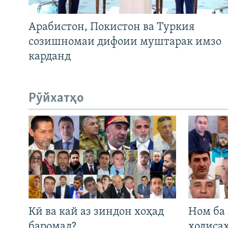
Арабистон, Покистон ва Туркия
созишномаи дифоии муштарак имзо
карданд
Рӯйхатҳо
Кӣ ва кай аз зиндон хоҳад
Ном ба
баромад?
ҳодиса