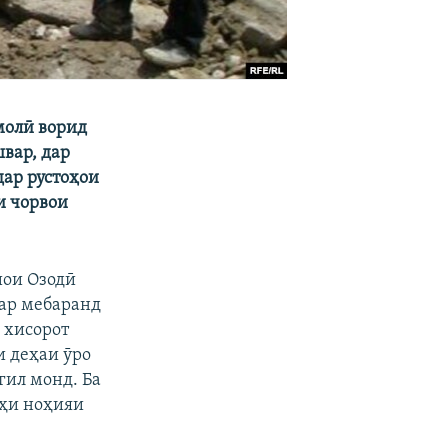
молӣ ворид
вар, дар
дар рустоҳои
и чорвои
иои Озодӣ
сар мебаранд
 хисорот
и деҳаи ӯро
гил монд. Ба
ӯҳи ноҳияи