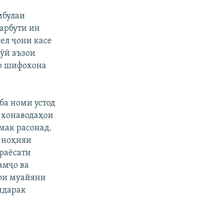
мбулаи
арбути ин
лел ҷони касе
ҷӯӣ аъзои
ар шифохона
ба номи устод
а хонаводаҳои
мак расонад.
а ноҳияи
раёсати
амҷо ва
ори муайяни
ндарак