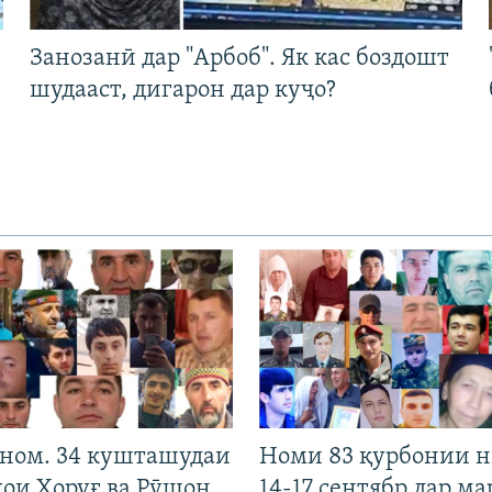
Занозанӣ дар "Арбоб". Як кас боздошт
шудааст, дигарон дар куҷо?
 ном. 34 кушташудаи
Номи 83 қурбонии 
ҳои Хоруғ ва Рӯшон
14-17 сентябр дар ма