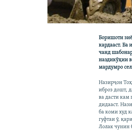
Боришоти зиё
кардааст. Ба
чанд шабонар
наздикӯҳии в
мардумро сел 
Назирҷон Тоҳ
иброз дошт, 
ва дасти кам
дидааст. Наз
ба коми худ 
гуфтаи ӯ, қа
Лолак чунин 