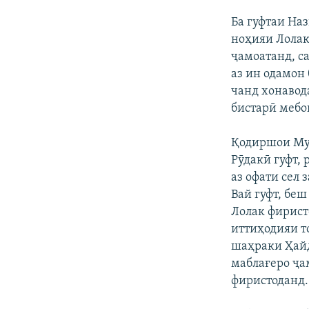
Ба гуфтаи На
ноҳияи Лолак
ҷамоатанд, са
аз ин одамон 
чанд хонавод
бистарӣ мебо
Қодиршои Мур
Рӯдакӣ гуфт, 
аз офати сел
Вай гуфт, беш
Лолак фирист
иттиҳодияи т
шаҳраки Ҳайд
маблағеро ҷа
фиристоданд.