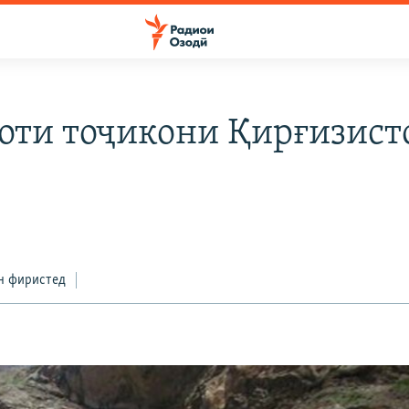
оти тоҷикони Қирғизист
н фиристед