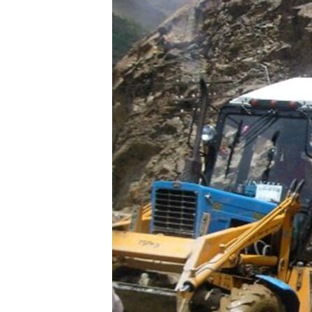
ГУЗОРИШҲОИ РАДИОӢ