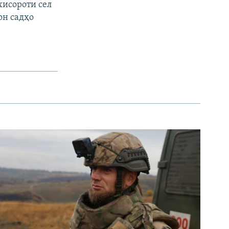
хисороти сел
он садҳо