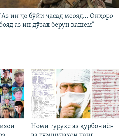
"Аз ин ҷо бӯйи ҷасад меояд… Онҳоро
бояд аз ин дӯзах берун кашем"
низои
Номи гуруҳе аз қурбониён
рз
ва гумшудаҳои ҷанг