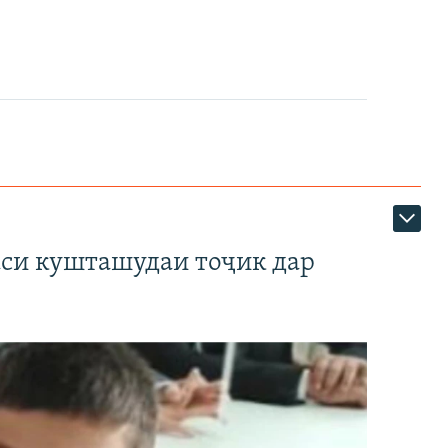
аси кушташудаи тоҷик дар