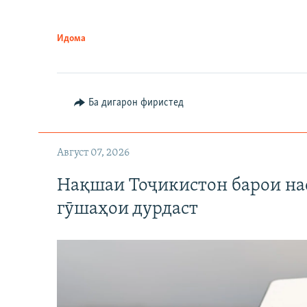
Идома
Ба дигарон фиристед
Август 07, 2026
Нақшаи Тоҷикистон барои нас
гӯшаҳои дурдаст