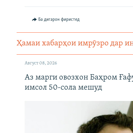
ГУЗОРИШҲОИ РАДИОӢ
Ба дигарон фиристед
Ҳамаи хабарҳои имрӯзро дар и
Август 08, 2026
Аз марги овозхон Баҳром Ғаф
имсол 50-сола мешуд