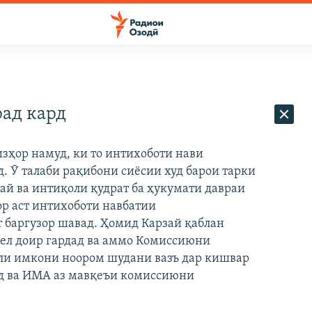
рад кард
зҳор намуд, ки то интихоботи нави
. Ӯ талаби рақибони сиёсии худ барои тарки
ай ва интиқоли қудрат ба ҳукумати давраи
ор аст интихоботи навбатии
т баргузор шавад. Ҳомид Карзай қаблан
рел доир гардад ва аммо Комиссиюни
ли имкони ноором шудани вазъ дар кишвар
д ва ИМА аз мавқеъи комиссиюни