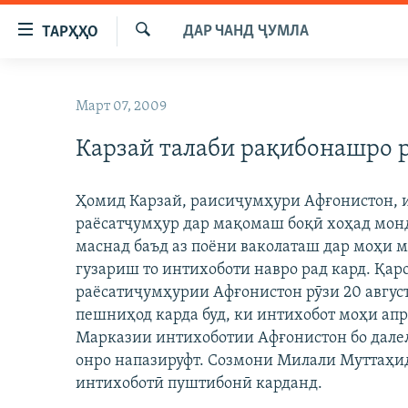
Пайвандҳои
ДАР ЧАНД ҶУМЛА
ТАРҲҲО
дастрасӣ
Ҷустуҷӯ
Ҷаҳиш
ГӮШАҲО
ба
Март 07, 2009
ГАПИ ОЗОД
СИЁСАТ
мояи
аслӣ
Карзай талаби рақибонашро 
РӮЗГОРИ МУҲОҶИР
ИҚТИСОД
Ҷаҳиш
САЛОМ, ХОҲАР
ҶОМЕА
ба
Ҳомид Карзай, раисиҷумҳури Афғонистон, и
феҳристи
ТАҲҚИҚОТ
ҚАЗИЯИ "КРОКУС"
раёсатҷумҳур дар мақомаш боқӣ хоҳад монд
аслӣ
ҶАНГ ДАР УКРАИНА
маснад баъд аз поёни ваколаташ дар моҳи м
ОСИЁИ МАРКАЗӢ
Ҷаҳиш
гузариш то интихоботи навро рад кард. Қар
ба
НАЗАРИ МАРДУМ
ФАРҲАНГ
раёсатиҷумҳурии Афғонистон рӯзи 20 авгус
ҷустор
ЧАНДРАСОНАӢ
МЕҲМОНИ ОЗОДӢ
БЛОГИСТОН
пешниҳод карда буд, ки интихобот моҳи ап
Марказии интихоботии Афғонистон бо дале
РӮЙХАТҲО
ВАРЗИШ
ОЗОДӢ ОНЛАЙН
ВИДЕО
онро напазируфт. Созмони Милали Муттаҳи
КИТОБҲОИ ОЗОДӢ
НИГОРИСТОН
интихоботӣ пуштибонӣ карданд.