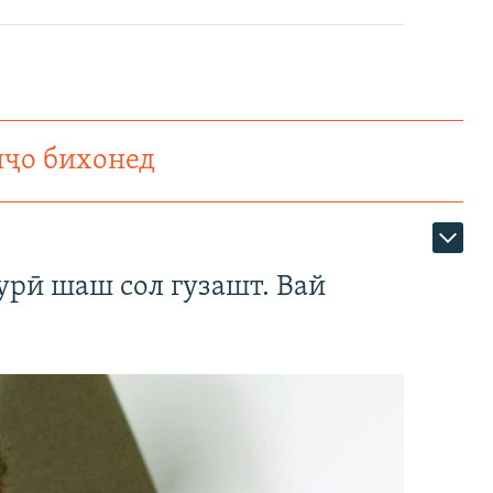
нҷо бихонед
урӣ шаш сол гузашт. Вай