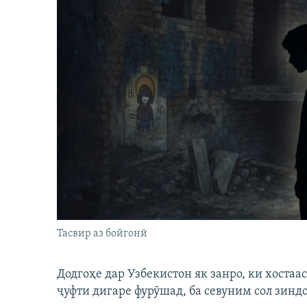
Тасвир аз бойгонӣ
Додгоҳе дар Узбекистон як занро, ки хостаа
ҷуфти дигаре фурӯшад, ба севуним сол зинд