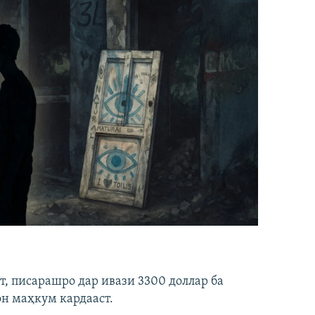
ст, писарашро дар ивази 3300 доллар ба
он маҳкум кардааст.