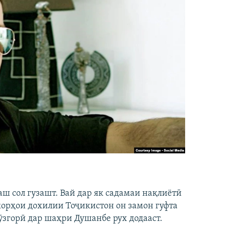
аш сол гузашт. Вай дар як садамаи нақлиётӣ
 корҳои дохилии Тоҷикистон он замон гуфта
ӯзгорӣ дар шаҳри Душанбе рух додааст.