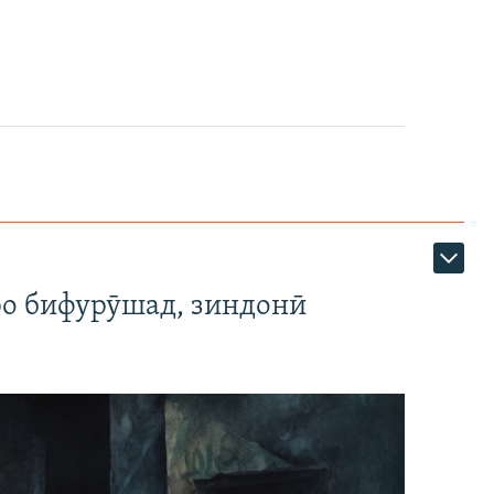
ро бифурӯшад, зиндонӣ