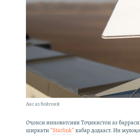
Акс аз бойгонӣ
Оҷонси инноватсияи Тоҷикистон аз барраси
ширкати
“Starlink”
хабар додааст. Ин мулоқо