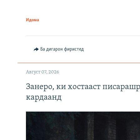
Идома
Ба дигарон фиристед
Август 07, 2026
Занеро, ки хостааст писараш
кардаанд