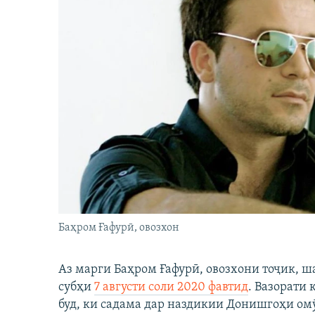
Баҳром Ғафурӣ, овозхон
Аз марги Баҳром Ғафурӣ, овозхони тоҷик, ш
субҳи
7 августи соли 2020 фавтид
. Вазорати
буд, ки садама дар наздикии Донишгоҳи ом