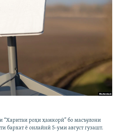
и “Харитаи роҳи ҳамкорӣ” бо масъулони
ти бархат ё онлайнӣ 5-уми август гузашт.