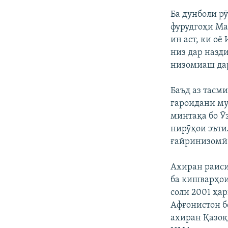
Ба дунболи р
фурудгоҳи Ма
ин аст, ки о
низ дар назд
низомиаш дар
Баъд аз тасм
гароидани му
минтақа бо Ӯ
нирӯҳои эъти
ғайринизомӣ 
Ахиран раиси
ба кишварҳои
соли 2001 ҳа
Афғонистон б
ахиран Қазоқ