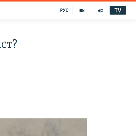
TV
РУС
аст?