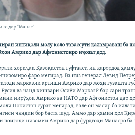
ико дар "Манас"
хиран интиқоли молу коло тавассути қаламраваш ба х
ҳои Амрико дар Афғонистонро иҷозат дод.
орати хориҷаи Қазоқистон гуфтааст, ин қарордод ҳамл
инизомиро фаро мегирад. Ва низ генерал Девид Петре
итоди марказии артиши Амрико дар моҳи гузашта гуф
 Русия ва чанд кишвари Осиёи Марказӣ бар сари тран
ъмини нирӯҳои Амрико ва НАТО дар Афғонистон дар ҳ
моли Покистон сурат мегирад, вале он масир ба иллат
нгиён чандин бор баста шуд. Аммо дар ҳамин ҳол Қир
и пойгоҳи низомии Амрико дар фурдгоҳи Манасро ба 