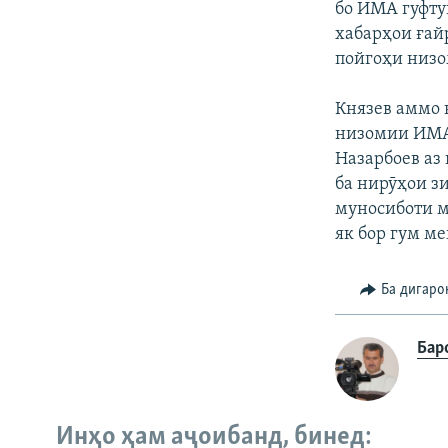
бо ИМА гуфтуг
хабарҳои ғай
пойгоҳи низо
Князев аммо 
низомии ИМА 
Назарбоев аз
ба нирӯҳои з
муносиботи м
як бор гум ме
Ба дигаро
Бар
Инҳо ҳам аҷоибанд, бинед: