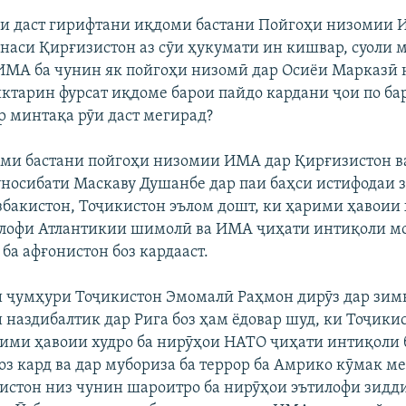
ӯи даст гирифтани иқдоми бастани Пойгоҳи низомии 
наси Қирғизистон аз сӯи ҳукумати ин кишвар, суоли 
ё ИМА ба чунин як пойгоҳи низомӣ дар Осиёи Марказӣ 
иктарин фурсат иқдоме барои пайдо кардани ҷои по ба
 минтақа рӯи даст мегирад?
ими бастани пойгоҳи низомии ИМА дар Қирғизистон ва
носибати Маскаву Душанбе дар паи баҳси истифодаи 
збакистон, Тоҷикистон эълом дошт, ки ҳарими ҳавоии 
лофи Атлантикии шимолӣ ва ИМА ҷиҳати интиқоли мо
ба афғонистон боз кардааст.
 ҷумҳури Тоҷикистон Эмомалӣ Раҳмон дирӯз дар зи
 наздибалтик дар Рига боз ҳам ёдовар шуд, ки Тоҷикис
рими ҳавоии худро ба нирӯҳои НАТО ҷиҳати интиқоли 
оз кард ва дар мубориза ба террор ба Амрико кӯмак ме
истон низ чунин шароитро ба нирӯҳои эътилофи зидди