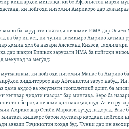
ҳозир кишварҳои минтақа, ки бо Афғонистон марзи му
 ҳастанд, ки пойгоҳи низомии Амрикоро дар қаламрав
мзамон ба зарурати пойгоҳи низомии ИМА дар Осиёи
ад ва бар ин аст, ки чунин тасмимро Амрико ҳатман р
 дар ҳамин ҳол ба назари Александ Князев, таҳлилгари
қа дар шаҳри Бишкек зарурати ИМА ба пойгоҳи низо
д мекунад ва мегӯяд:
мутмаинам, ки пойгоҳи низомии Манас ба Амрико б
ирӯҳои зиддитеррор дар Афғонистон зарур набуд. Ин
аз ҳама аҳдоф ва хусусияти геополитикӣ дошт, ба мисл
н кишвар ҷиҳати назорат бар минтақа. Зеро ба назар
нистон бо роҳи низомӣ ҳал нахоҳад шуд. Аз ин рӯ за
мии Амрико дар Осиёи Марказӣ вуҷуд надорад. Вале б
 минтақа кишваре барои мустақар кардани пойгоҳи н
ади аввали Тоҷикистон хоҳад буд. Чунки дар ин авохи