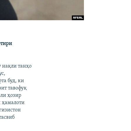
отири
у нақли танҳо
ус,
та буд, ки
зит тавофуқ
оли ҳозир
и ҳамалоти
ғизистон
тасвиб