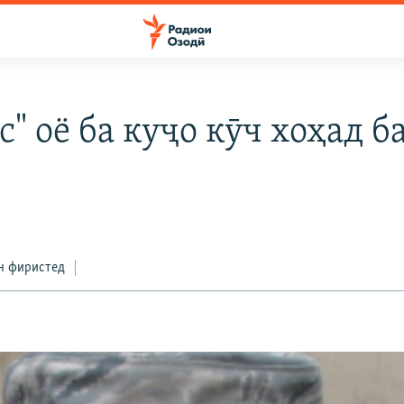
" оё ба куҷо кӯч хоҳад б
н фиристед