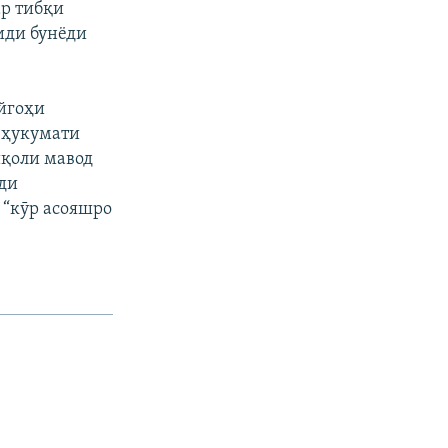
ар тибқи
иди бунёди
йгоҳи
 ҳукумати
иқоли мавод
иди
 “кӯр асояшро