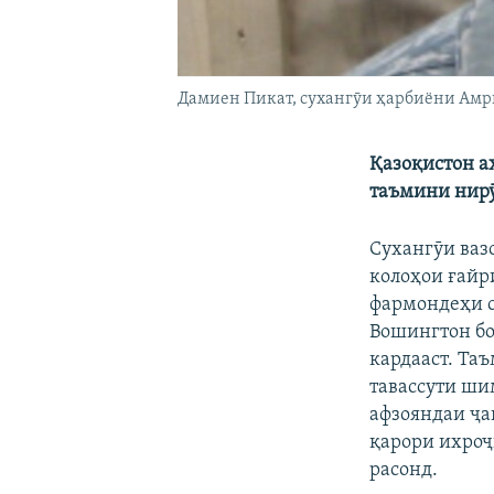
Дамиен Пикат, сухангӯи ҳарбиёни Амр
Қазоқистон а
таъмини нирӯ
Сухангӯи ваз
колоҳои ғайр
фармондеҳи с
Вошингтон бо
кардааст. Та
тавассути ши
афзояндаи ҷа
қарори ихроҷ
расонд.