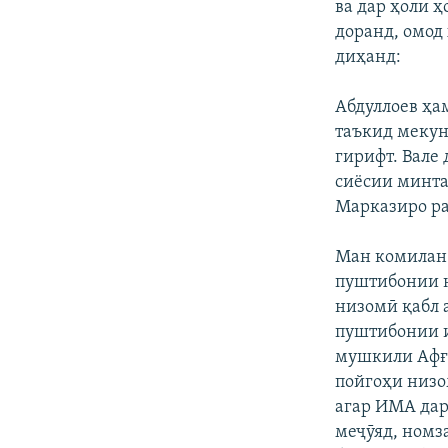
ва дар ҳоли 
доранд, омод
диҳанд:
Абдуллоев ҳа
таъкид мекун
гирифт. Вале
сиёсии минта
Марказиро ра
Ман комилан 
пуштибонии н
низомӣ қабл 
пуштибонии и
мушкили Афғо
пойгоҳи низо
агар ИМА дар
меҷӯяд, номз