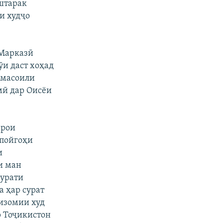
штарак
и худҷо
 Марказӣ
ӯи даст хоҳад
 масоили
мӣ дар Оисёи
арои
 пойгоҳи
и
и ман
рурати
а ҳар сурат
изомии худ
р Тоҷикистон