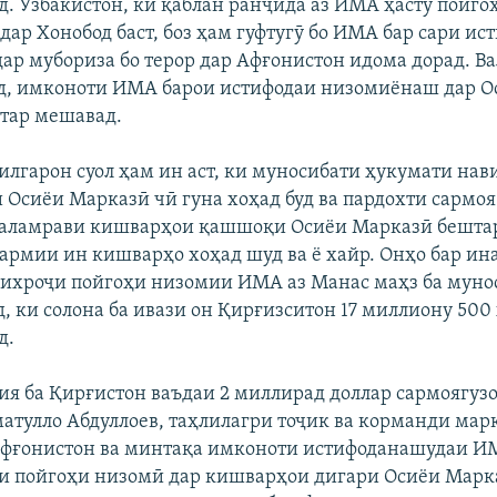
. Ӯзбакистон, ки қаблан ранҷида аз ИМА ҳасту пойг
ар Хонобод баст, боз ҳам гуфтугӯ бо ИМА бар сари ист
ар мубориза бо терор дар Афғонистон идома дорад. Ва
д, имконоти ИМА барои истифодаи низомиёнаш дар О
тар мешавад.
лилгарон суол ҳам ин аст, ки муносибати ҳукумати нав
 Осиёи Марказӣ чӣ гуна хоҳад буд ва пардохти сармоя
қаламрави кишварҳои қашшоқи Осиёи Марказӣ бештар
гармии ин кишварҳо хоҳад шуд ва ё хайр. Онҳо бар ин
 ихроҷи пойгоҳи низомии ИМА аз Манас маҳз ба муно
, ки солона ба ивази он Қирғизситон 17 миллиону 500
д.
сия ба Қирғистон ваъдаи 2 миллирад доллар сармоягузо
матулло Абдуллоев, таҳлилагри тоҷик ва корманди мар
Афғонистон ва минтақа имконоти истифоданашудаи И
и пойгоҳи низомӣ дар кишварҳои дигари Осиёи Марка