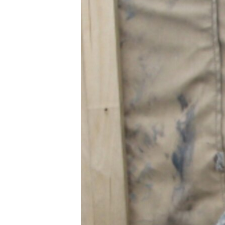
ГУЗОРИШҲОИ РАДИОӢ