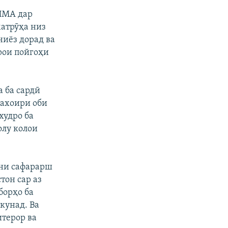
ИМА дар
матрӯҳа низ
ниёз дорад ва
рои пойгоҳи
 ба сардӣ
захоири оби
худро ба
лу колои
мни сафарарш
тон сар аз
борҳо ба
кунад. Ва
терор ва