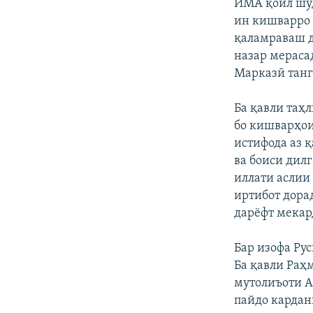
ИМА қоил шуд
ин кишварро д
қаламраваш д
назар мераса
Марказӣ танг
Ба қавли таҳ
бо кишварҳои
истифода аз 
ва боиси дил
иллати аслии
иртибот дорад
дарёфт мекар
Бар изофа Ру
Ба қавли Раҳ
мутолиъоти 
пайдо кардан