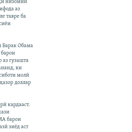
оҳи низомии
ифода аз
ле тавре ба
сиёи
и Барак Обама
 барои
 аз гузашта
ананд, ки
сиботи молӣ
 ҳазор доллар
рӣ кардааст.
кази
МА барои
зӣ зиёд аст