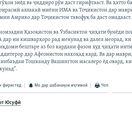
ӯҳои зиёд ва ҷиддиро рӯи даст гирифтааст. Ва ҳатто б
рирасмӣ аллакай миёни ИМА ва Тоҷикистон дар мавр
мии Амрико дар Тоҷикистон тавофуқ ба даст омадааст.
номзадии Қазоқистон ва Ӯзбасиктон ҷиҳати бунёди по
дар ин кишварҳоро рад мекунад ва далел меорад, ки
 иқдоми бештаре аз боз кардани фазои худ ҷиҳати инт
иддитерор дар Афғонистон нахоҳад кард. Ва дар мавр
инбаъдаи Тошканду Вашингтон масалеро ёд овард, ки
кунад”.
н фиристед
Мо дар шабакаҳои иҷтимоӣ
Чоп
от Юсуфӣ