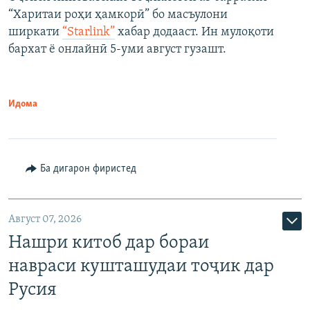
“Харитаи роҳи ҳамкорӣ” бо масъулони
ширкати
“Starlink”
хабар додааст. Ин мулоқоти
бархат ё онлайнӣ 5-уми август гузашт.
Идома
Ба дигарон фиристед
Август 07, 2026
Нашри китоб дар бораи
навраси кушташудаи тоҷик дар
Русия