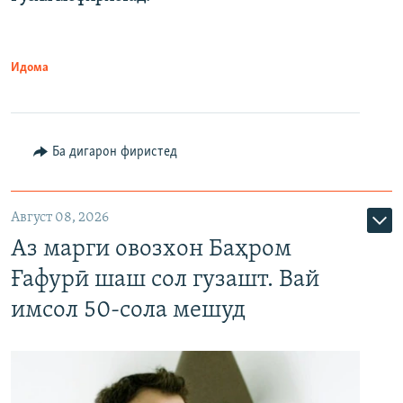
Идома
Ба дигарон фиристед
Август 08, 2026
Аз марги овозхон Баҳром
Ғафурӣ шаш сол гузашт. Вай
имсол 50-сола мешуд