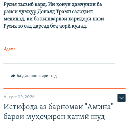
Русия тасвиб кард. Ин қонун ҳамчунин ба
раиси ҷумҳур Доналд Трамп салоҳият
медиҳад, ки ба кишварҳои харидори нави
Русия то сад дарсад боҷ ҷорӣ кунад.
Идома
Ба дигарон фиристед
Август 09, 2026
Истифода аз барномаи "Амина"
барои муҳоҷирон ҳатмӣ шуд