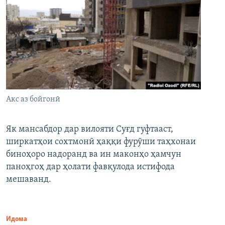
Акс аз бойгонӣ
Як мансабдор дар вилояти Суғд гуфтааст,
ширкатҳои сохтмонӣ ҳаққи фурӯши таҳхонаи
биноҳоро надоранд ва ин маконҳо ҳамчун
паноҳгоҳ дар ҳолати фавқулода истифода
мешаванд.
Идома