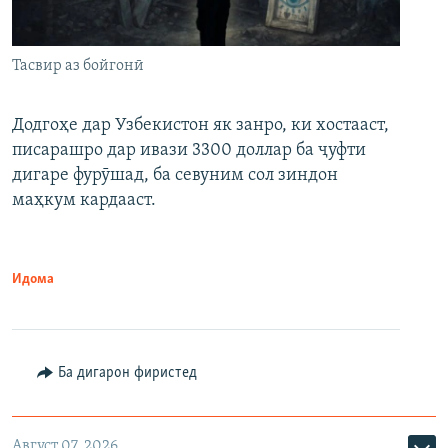
Тасвир аз бойгонӣ
Додгоҳе дар Узбекистон як занро, ки хостааст,
писарашро дар ивази 3300 доллар ба ҷуфти
дигаре фурӯшад, ба севуним сол зиндон
маҳкум кардааст.
Идома
Ба дигарон фиристед
Август 07, 2026