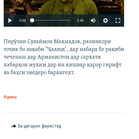
Auto
0:00
2:49
240p
Пирӯзии Сулаймон Маҳмадов, размикори
360p
тоҷик бо лақаби "Ҷаллод", дар набард бо рақиби
480p
Auto
240p
360p
480p
чеченаш дар Арманистон дар сархати
720p
хабарҳои муҳим дар ин кишвар қарор гирифт
720p
1080p
ва баҳси зиёдеро барангехт.
1080p
Идома
Ба дигарон фиристед