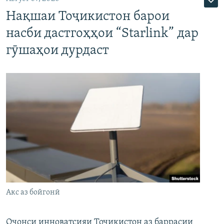
Нақшаи Тоҷикистон барои
насби дастгоҳҳои “Starlink” дар
гӯшаҳои дурдаст
Акс аз бойгонӣ
Оҷонси инноватсияи Тоҷикистон аз баррасии