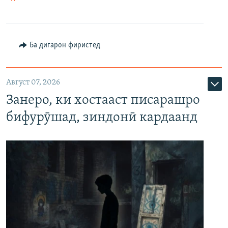
Ба дигарон фиристед
Август 07, 2026
Занеро, ки хостааст писарашро
бифурӯшад, зиндонӣ кардаанд