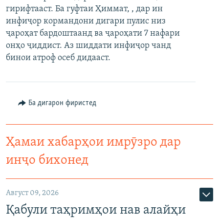
гирифтааст. Ба гуфтаи Ҳиммат, , дар ин
ГУЗОРИШҲОИ РАДИОӢ
Русский
инфиҷор кормандони дигари пулис низ
ҷароҳат бардоштаанд ва ҷароҳати 7 нафари
ПАЙГИРӢ КУНЕД
онҳо ҷиддист. Аз шиддати инфиҷор чанд
бинои атроф осеб дидааст.
Ба дигарон фиристед
Ҳамаи сомонаҳои RFE/RL
Ҳамаи хабарҳои имрӯзро дар
инҷо бихонед
Август 09, 2026
Қабули таҳримҳои нав алайҳи