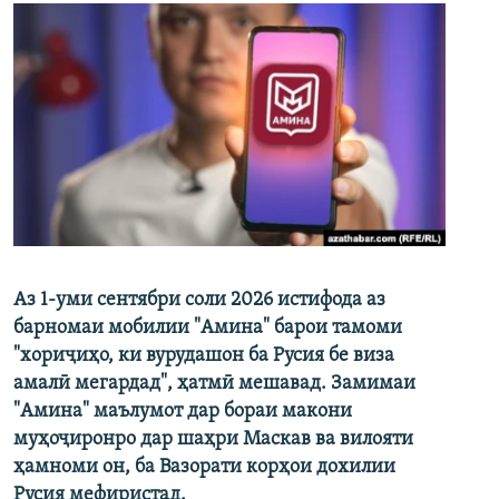
Аз 1-уми сентябри соли 2026 истифода аз
барномаи мобилии "Амина" барои тамоми
"хориҷиҳо, ки вурудашон ба Русия бе виза
амалӣ мегардад", ҳатмӣ мешавад. Замимаи
"Амина" маълумот дар бораи макони
муҳоҷиронро дар шаҳри Маскав ва вилояти
ҳамноми он, ба Вазорати корҳои дохилии
Русия мефиристад.