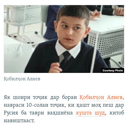
Қобилҷон Алиев
Як шоири тоҷик дар бораи
Қобилҷон Алиев
,
навраси 10-солаи тоҷик, ки ҳашт моҳ пеш дар
Русия ба таври ваҳшиёна
кушта шуд
, китоб
навиштааст.