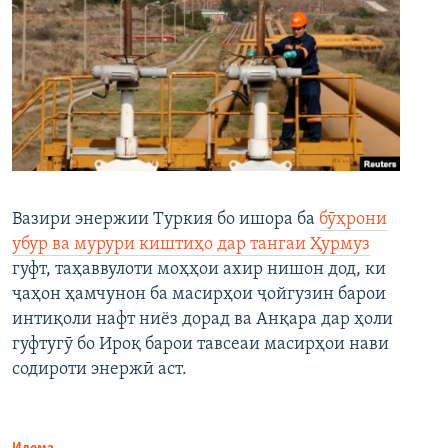
Вазири энержии Туркия бо ишора ба
бӯҳрони
убур ва мурури киштиҳо дар тангаи Ҳурмуз
гуфт, таҳаввулоти моҳҳои ахир нишон дод, ки
ҷаҳон ҳамчунон ба масирҳои ҷойгузин барои
интиқоли нафт ниёз дорад ва Анқара дар ҳоли
гуфтугӯ бо Ироқ барои тавсеаи масирҳои нави
содироти энержӣ аст.