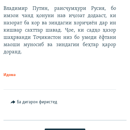
Владимир Путин, раисҷумҳури Русия, бо
имзои чанд қонуни нав иҷозат додааст, ки
назорат ба кор ва зиндагии хориҷиён дар ин
кишвар сахттар шавад. Ҷое, ки садҳо ҳазор
шаҳрванди Тоҷикистон низ бо умеди ёфтани
маоши муносиб ва зиндагии беҳтар қарор
доранд.
Идома
Ба дигарон фиристед