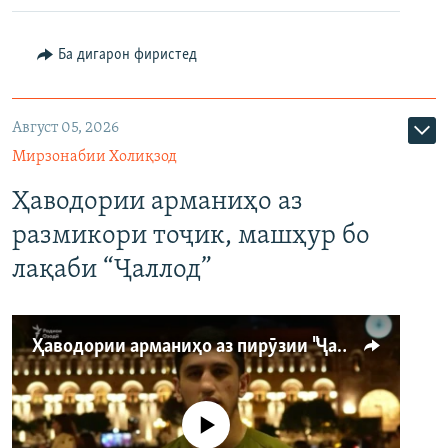
Ба дигарон фиристед
Август 05, 2026
Мирзонабии Холиқзод
Ҳаводории арманиҳо аз
размикори тоҷик, машҳур бо
лақаби “Ҷаллод”
Ҳаводории арманиҳо аз пирӯзии "Ҷаллод"-и тоҷик
Феълан кор намекунад