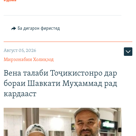
Идома
Ба дигарон фиристед
Август 05, 2026
Мирзонабии Холиқзод
Вена талаби Тоҷикистонро дар
бораи Шавкати Муҳаммад рад
кардааст