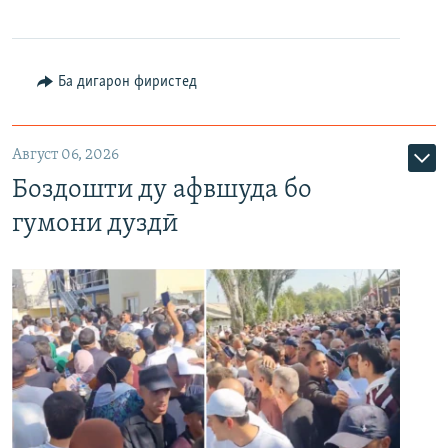
Ба дигарон фиристед
Август 06, 2026
Боздошти ду афвшуда бо
гумони дуздӣ