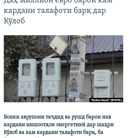
Даҳ миллион евро барои кам
кардани талафоти барқ дар
Кӯлоб
Бонки аврупоии таҷдид ва рушд барои нав
кардани иншоотҳои энергетикӣ дар шаҳри
Кӯлоб ва кам кардани талафоти барқ, ба