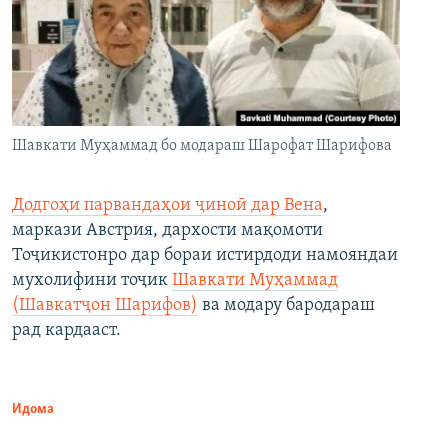
Шавкати Муҳаммад бо модараш Шарофат Шарифова
Додгоҳи парвандаҳои ҷиноӣ дар Вена
,
маркази Австрия, дархости мақомоти
Тоҷикистонро дар бораи истирдоди намояндаи
мухолифини тоҷик
Шавкати Муҳаммад
(Шавкатҷон Шарифов)
ва модару бародараш
рад кардааст.
Идома