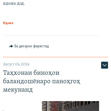
идома дод.
Идома
Ба дигарон фиристед
Август 06, 2026
Таҳхонаи биноҳои
баландошёнаро паноҳгоҳ
мекунанд