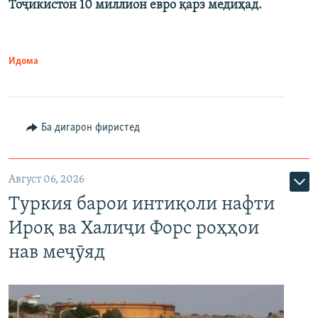
Тоҷикистон 10 миллион евро қарз медиҳад.
Идома
Ба дигарон фиристед
Август 06, 2026
Туркия барои интиқоли нафти
Ироқ ва Халиҷи Форс роҳҳои
нав меҷӯяд