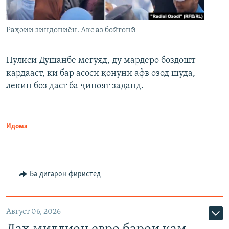
Раҳоии зиндониён. Акс аз бойгонӣ
Пулиси Душанбе мегӯяд, ду мардеро боздошт
кардааст, ки бар асоси қонуни афв озод шуда,
лекин боз даст ба ҷиноят заданд.
Идома
Ба дигарон фиристед
Август 06, 2026