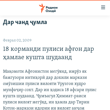
Пайвандҳои
дастрасӣ
Ҷаҳиш
Дар чанд ҷумла
ба
ГӮШАҲО
мояи
ГАПИ ОЗОД
СИЁСАТ
аслӣ
Феврал 02, 2009
РӮЗГОРИ МУҲОҶИР
Ҷаҳиш
ИҚТИСОД
18 корманди пулиси афғон дар
ба
САЛОМ, ХОҲАР
ҶОМЕА
феҳристи
ҳамлае кушта шудаанд
ТАҲҚИҚОТ
ҚАЗИЯИ "КРОКУС"
аслӣ
Ҷаҳиш
ҶАНГ ДАР УКРАИНА
ОСИЁИ МАРКАЗӢ
Мақомоти Афғонистон мегӯянд, имрӯз як
ба
бамгузори интиҳорӣ дар дохили маркази
НАЗАРИ МАРДУМ
ФАРҲАНГ
ҷустор
омӯзишии пулиси вилояти Урузгон худро
ЧАНДРАСОНАӢ
МЕҲМОНИ ОЗОДӢ
БЛОГИСТОН
мунфаҷир сохт. Дар ин ҳодиса 18 афсари пулис
кушта шудаанд. Ҷумъагул Ҳиммат-раиси
РӮЙХАТҲО
ВАРЗИШ
ОЗОДӢ ОНЛАЙН
ВИДЕО
пулиси вилоят мегӯяд, ин ҳамла дар Тирин
КИТОБҲОИ ОЗОДӢ
НИГОРИСТОН
Котон-маркази идории ин вилоят анҷом