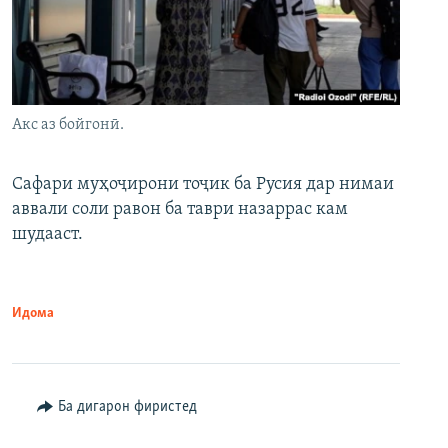
Акс аз бойгонӣ.
Сафари муҳоҷирони тоҷик ба Русия дар нимаи
аввали соли равон ба таври назаррас кам
шудааст.
Идома
Ба дигарон фиристед