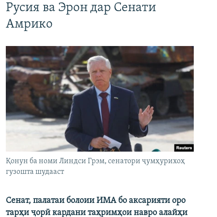
Русия ва Эрон дар Сенати
Амрико
Қонун ба номи Линдси Грэм, сенатори ҷумҳурихоҳ
гузошта шудааст
Сенат, палатаи болоии ИМА бо аксарияти оро
тарҳи ҷорӣ кардани таҳримҳои навро алайҳи