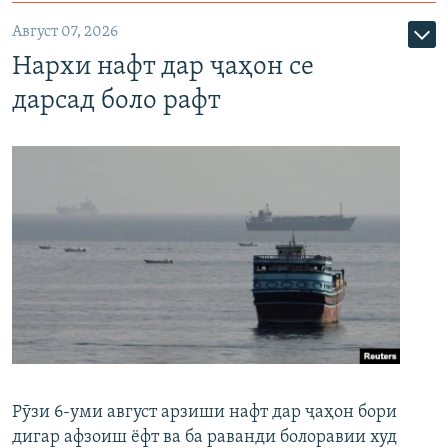
Август 07, 2026
Нархи нафт дар ҷаҳон се
дарсад боло рафт
Рӯзи 6-уми август арзиши нафт дар ҷаҳон бори
дигар афзоиш ёфт ва ба раванди болоравии худ