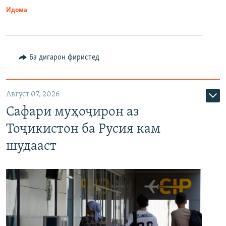
Идома
Ба дигарон фиристед
Август 07, 2026
Сафари муҳоҷирон аз
Тоҷикистон ба Русия кам
шудааст