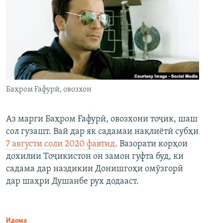
Баҳром Ғафурӣ, овозхон
Аз марги Баҳром Ғафурӣ, овозхони тоҷик, шаш
сол гузашт. Вай дар як садамаи нақлиётӣ субҳи
7 августи соли 2020 фавтид
. Вазорати корҳои
дохилии Тоҷикистон он замон гуфта буд, ки
садама дар наздикии Донишгоҳи омӯзгорӣ
дар шаҳри Душанбе рух додааст.
Идома