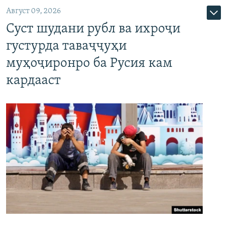
Август 09, 2026
Суст шудани рубл ва ихроҷи
густурда таваҷҷуҳи
муҳоҷиронро ба Русия кам
кардааст