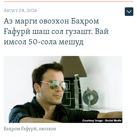
Август 08, 2026
Аз марги овозхон Баҳром
Ғафурӣ шаш сол гузашт. Вай
имсол 50-сола мешуд
Баҳром Ғафурӣ, овозхон