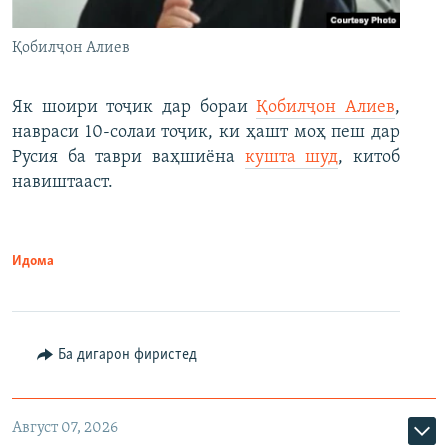
Қобилҷон Алиев
Як шоири тоҷик дар бораи
Қобилҷон Алиев
,
навраси 10-солаи тоҷик, ки ҳашт моҳ пеш дар
Русия ба таври ваҳшиёна
кушта шуд
, китоб
навиштааст.
Идома
Ба дигарон фиристед
Август 07, 2026