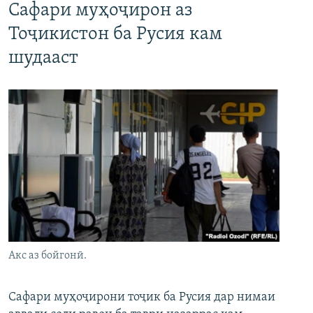
Сафари муҳоҷирон аз
Тоҷикистон ба Русия кам
шудааст
Акс аз бойгонӣ.
Сафари муҳоҷирони тоҷик ба Русия дар нимаи