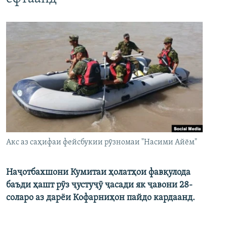
Акс аз саҳифаи фейсбукии рӯзномаи "Насими Айём"
Наҷотбахшони Кумитаи ҳолатҳои фавқулода
баъди ҳашт рӯз ҷустуҷӯ ҷасади як ҷавони 28-
соларо аз дарёи Кофарниҳон пайдо кардаанд.