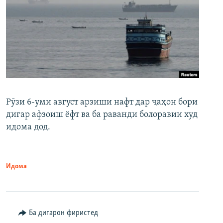
Рӯзи 6-уми август арзиши нафт дар ҷаҳон бори
дигар афзоиш ёфт ва ба раванди болоравии худ
идома дод.
Идома
Ба дигарон фиристед