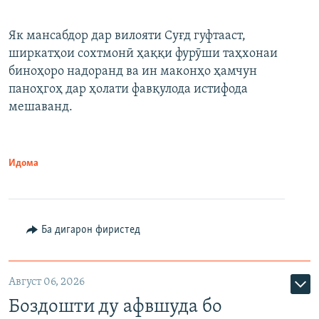
Як мансабдор дар вилояти Суғд гуфтааст,
ширкатҳои сохтмонӣ ҳаққи фурӯши таҳхонаи
биноҳоро надоранд ва ин маконҳо ҳамчун
паноҳгоҳ дар ҳолати фавқулода истифода
мешаванд.
Идома
Ба дигарон фиристед
Август 06, 2026
Боздошти ду афвшуда бо