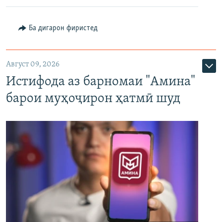
Ба дигарон фиристед
Август 09, 2026
Истифода аз барномаи "Амина"
барои муҳоҷирон ҳатмӣ шуд