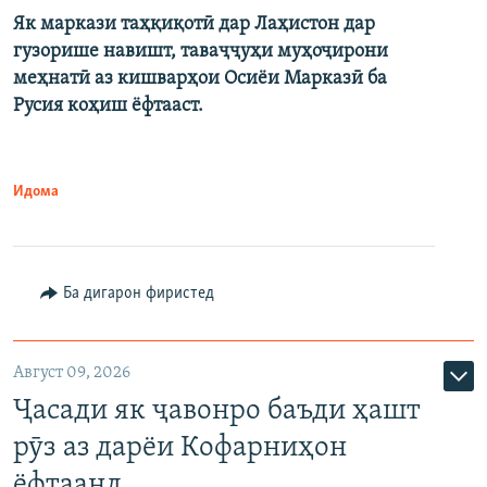
Як маркази таҳқиқотӣ дар Лаҳистон дар
гузорише навишт, таваҷҷуҳи муҳоҷирони
меҳнатӣ аз кишварҳои Осиёи Марказӣ ба
Русия коҳиш ёфтааст.
Идома
Ба дигарон фиристед
Август 09, 2026
Ҷасади як ҷавонро баъди ҳашт
рӯз аз дарёи Кофарниҳон
ёфтаанд