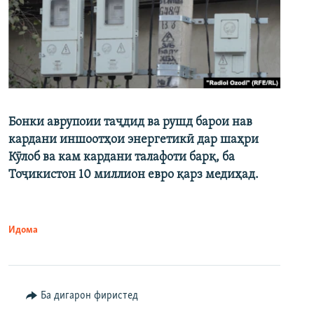
Бонки аврупоии таҷдид ва рушд барои нав
кардани иншоотҳои энергетикӣ дар шаҳри
Кӯлоб ва кам кардани талафоти барқ, ба
Тоҷикистон 10 миллион евро қарз медиҳад.
Идома
Ба дигарон фиристед