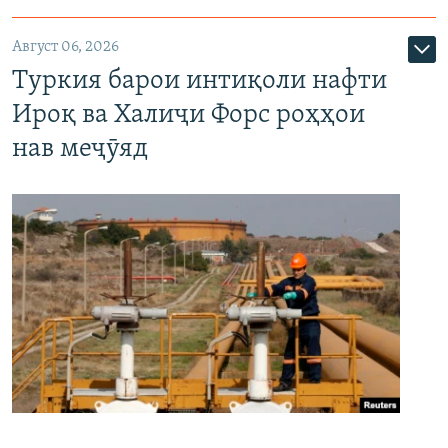
Август 06, 2026
Туркия барои интиқоли нафти
Ироқ ва Халиҷи Форс роҳҳои
нав меҷӯяд