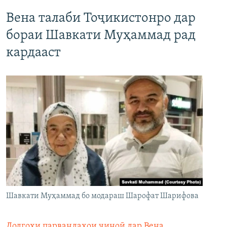
Вена талаби Тоҷикистонро дар
бораи Шавкати Муҳаммад рад
кардааст
Шавкати Муҳаммад бо модараш Шарофат Шарифова
Додгоҳи парвандаҳои ҷиноӣ дар Вена
,