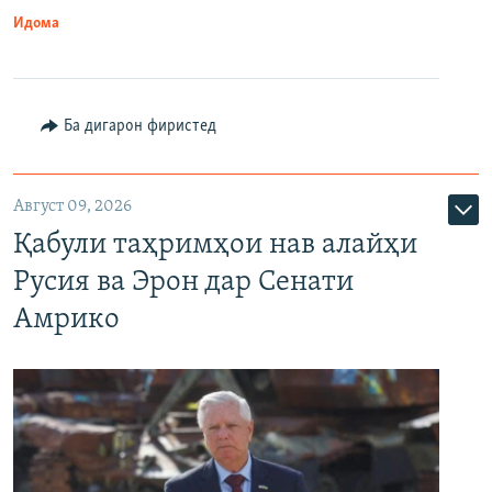
Идома
Ба дигарон фиристед
Август 09, 2026
Қабули таҳримҳои нав алайҳи
Русия ва Эрон дар Сенати
Амрико