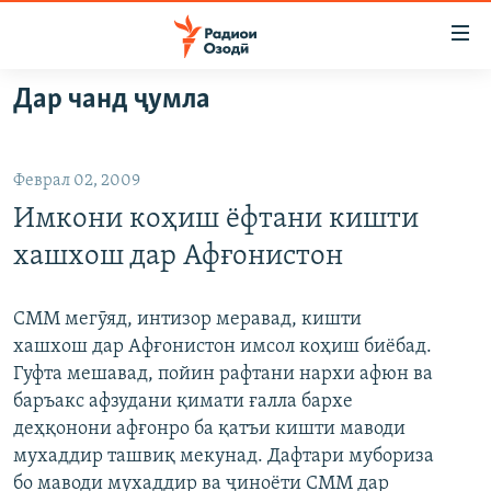
Пайвандҳои
дастрасӣ
Ҷаҳиш
Дар чанд ҷумла
ба
ГӮШАҲО
мояи
ГАПИ ОЗОД
СИЁСАТ
аслӣ
Феврал 02, 2009
РӮЗГОРИ МУҲОҶИР
Ҷаҳиш
ИҚТИСОД
Имкони коҳиш ёфтани кишти
ба
САЛОМ, ХОҲАР
ҶОМЕА
феҳристи
хашхош дар Афғонистон
ТАҲҚИҚОТ
ҚАЗИЯИ "КРОКУС"
аслӣ
Ҷаҳиш
ҶАНГ ДАР УКРАИНА
ОСИЁИ МАРКАЗӢ
СММ мегӯяд, интизор меравад, кишти
ба
хашхош дар Афғонистон имсол коҳиш биёбад.
НАЗАРИ МАРДУМ
ФАРҲАНГ
ҷустор
Гуфта мешавад, пойин рафтани нархи афюн ва
ЧАНДРАСОНАӢ
МЕҲМОНИ ОЗОДӢ
БЛОГИСТОН
баръакс афзудани қимати ғалла бархе
деҳқонони афғонро ба қатъи кишти маводи
РӮЙХАТҲО
ВАРЗИШ
ОЗОДӢ ОНЛАЙН
ВИДЕО
мухаддир ташвиқ мекунад. Дафтари мубориза
КИТОБҲОИ ОЗОДӢ
НИГОРИСТОН
бо маводи мухаддир ва ҷиноёти СММ дар