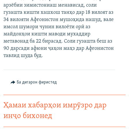
арзёбии зимистониаш менависад, соли
ГУЗОРИШҲОИ РАДИОӢ
Русский
гузашта кишти хашхош танҳо дар 18 вилоят аз
34 вилояти Афғонистон мушоҳида нашуд, вале
ПАЙГИРӢ КУНЕД
имсол шумори чунин вилоёти орӣ аз
майдонҳои кишти маводи мухаддир
метавонад ба 22 бирасад. Соли гузашта беш аз
90 дарсади афюни ҷаҳон маҳз дар Афғонистон
тавлид шуда буд.
Ҳамаи сомонаҳои RFE/RL
Ба дигарон фиристед
Ҳамаи хабарҳои имрӯзро дар
инҷо бихонед