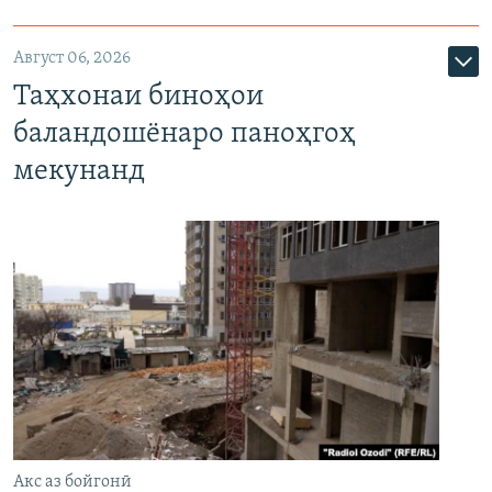
Август 06, 2026
Таҳхонаи биноҳои
баландошёнаро паноҳгоҳ
мекунанд
Акс аз бойгонӣ