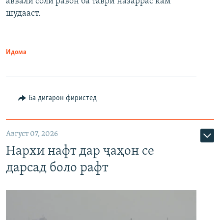
аввали соли равон ба таври назаррас кам
шудааст.
Идома
Ба дигарон фиристед
Август 07, 2026
Нархи нафт дар ҷаҳон се
дарсад боло рафт