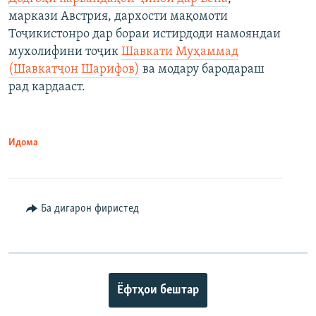
маркази Австрия, дархости мақомоти
Тоҷикистонро дар бораи истирдоди намояндаи
мухолифини тоҷик
Шавкати Муҳаммад
(Шавкатҷон Шарифов)
ва модару бародараш
рад кардааст.
Идома
Ба дигарон фиристед
Ёфтҳои бештар