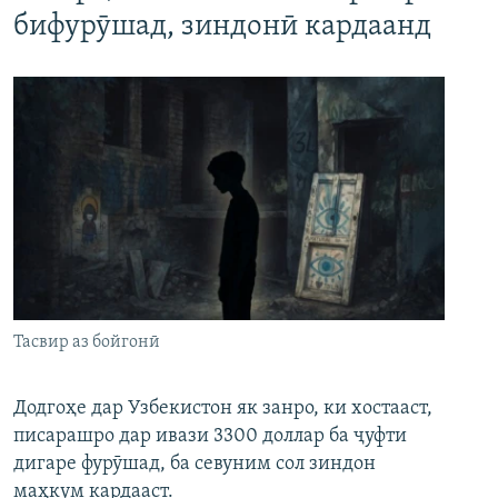
бифурӯшад, зиндонӣ кардаанд
Тасвир аз бойгонӣ
Додгоҳе дар Узбекистон як занро, ки хостааст,
писарашро дар ивази 3300 доллар ба ҷуфти
дигаре фурӯшад, ба севуним сол зиндон
маҳкум кардааст.