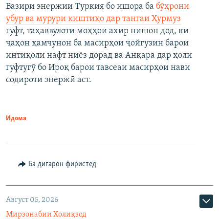
Вазири энержии Туркия бо ишора ба
бӯҳрони
убур ва мурури киштиҳо дар тангаи Ҳурмуз
гуфт, таҳаввулоти моҳҳои ахир нишон дод, ки
ҷаҳон ҳамчунон ба масирҳои ҷойгузин барои
интиқоли нафт ниёз дорад ва Анқара дар ҳоли
гуфтугӯ бо Ироқ барои тавсеаи масирҳои нави
содироти энержӣ аст.
Идома
Ба дигарон фиристед
Август 05, 2026
Мирзонабии Холиқзод