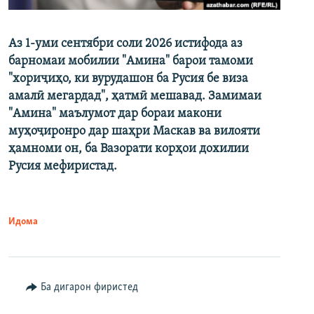
Аз 1-уми сентябри соли 2026 истифода аз
барномаи мобилии "Амина" барои тамоми
"хориҷиҳо, ки вурудашон ба Русия бе виза
амалӣ мегардад", ҳатмӣ мешавад. Замимаи
"Амина" маълумот дар бораи макони
муҳоҷиронро дар шаҳри Маскав ва вилояти
ҳамноми он, ба Вазорати корҳои дохилии
Русия мефиристад.
Идома
Ба дигарон фиристед