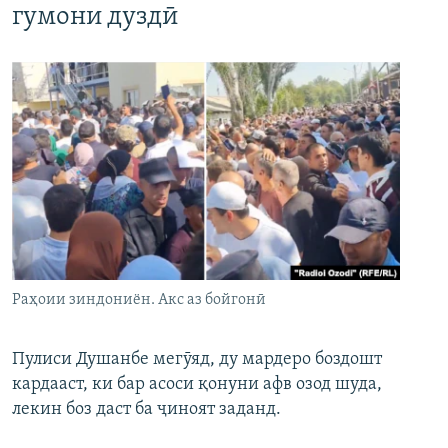
гумони дуздӣ
Раҳоии зиндониён. Акс аз бойгонӣ
Пулиси Душанбе мегӯяд, ду мардеро боздошт
кардааст, ки бар асоси қонуни афв озод шуда,
лекин боз даст ба ҷиноят заданд.