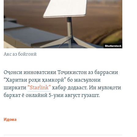
Акс аз бойгонӣ
Оҷонси инноватсияи Тоҷикистон аз баррасии
“Харитаи роҳи ҳамкорӣ” бо масъулони
ширкати
“Starlink”
хабар додааст. Ин мулоқоти
бархат ё онлайнӣ 5-уми август гузашт.
Идома