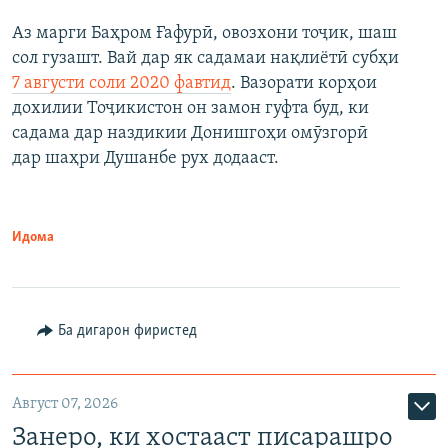
Аз марги Баҳром Ғафурӣ, овозхони тоҷик, шаш
сол гузашт. Вай дар як садамаи нақлиётӣ субҳи
7 августи соли 2020 фавтид
. Вазорати корҳои
дохилии Тоҷикистон он замон гуфта буд, ки
садама дар наздикии Донишгоҳи омӯзгорӣ
дар шаҳри Душанбе рух додааст.
Идома
Ба дигарон фиристед
Август 07, 2026
Занеро, ки хостааст писарашро