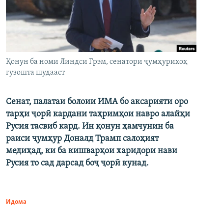
Қонун ба номи Линдси Грэм, сенатори ҷумҳурихоҳ
гузошта шудааст
Сенат, палатаи болоии ИМА бо аксарияти оро
тарҳи ҷорӣ кардани таҳримҳои навро алайҳи
Русия тасвиб кард. Ин қонун ҳамчунин ба
раиси ҷумҳур Доналд Трамп салоҳият
медиҳад, ки ба кишварҳои харидори нави
Русия то сад дарсад боҷ ҷорӣ кунад.
Идома