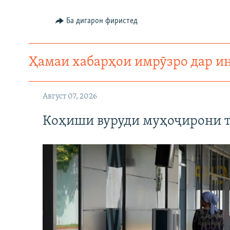
ГУЗОРИШҲОИ РАДИОӢ
Ба дигарон фиристед
Ҳамаи хабарҳои имрӯзро дар и
Август 07, 2026
Коҳиши вуруди муҳоҷирони т