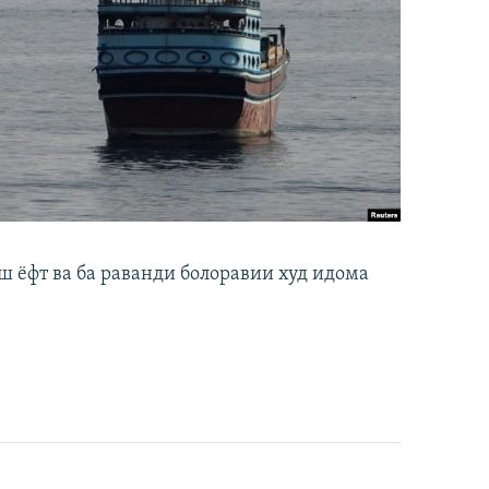
ш ёфт ва ба раванди болоравии худ идома