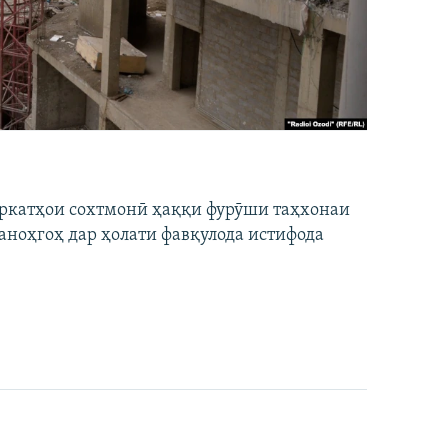
ширкатҳои сохтмонӣ ҳаққи фурӯши таҳхонаи
аноҳгоҳ дар ҳолати фавқулода истифода