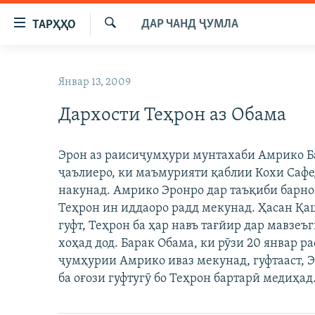
Пайвандҳои
ДАР ЧАНД ҶУМЛА
ТАРҲҲО
дастрасӣ
Ҷустуҷӯ
Ҷаҳиш
ГӮШАҲО
ба
Январ 13, 2009
ГАПИ ОЗОД
СИЁСАТ
мояи
аслӣ
Дархости Теҳрон аз Обама
РӮЗГОРИ МУҲОҶИР
ИҚТИСОД
Ҷаҳиш
САЛОМ, ХОҲАР
ҶОМЕА
ба
Эрон аз раисиҷумҳури мунтахаби Амрико Ба
феҳристи
ТАҲҚИҚОТ
ҚАЗИЯИ "КРОКУС"
ҷаълиеро, ки маъмурияти қаблии Кохи Сафед
аслӣ
ҶАНГ ДАР УКРАИНА
накунад. Амрико Эронро дар таъқиби барно
ОСИЁИ МАРКАЗӢ
Ҷаҳиш
Теҳрон ин иддаоро радд мекунад. Ҳасан Қа
ба
НАЗАРИ МАРДУМ
ФАРҲАНГ
гуфт, Теҳрон ба ҳар навъ тағйир дар мавзе
ҷустор
ЧАНДРАСОНАӢ
МЕҲМОНИ ОЗОДӢ
БЛОГИСТОН
хоҳад дод. Барак Обама, ки рӯзи 20 январ р
ҷумҳурии Амрико иваз мекунад, гуфтааст, 
РӮЙХАТҲО
ВАРЗИШ
ОЗОДӢ ОНЛАЙН
ВИДЕО
ба оғози гуфтугӯ бо Теҳрон бартарӣ медиҳад
КИТОБҲОИ ОЗОДӢ
НИГОРИСТОН