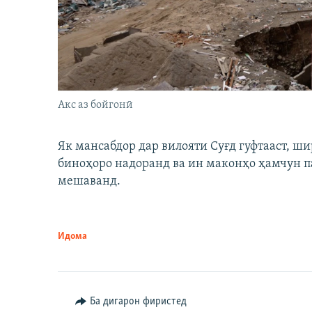
Акс аз бойгонӣ
Як мансабдор дар вилояти Суғд гуфтааст, 
биноҳоро надоранд ва ин маконҳо ҳамчун п
мешаванд.
Идома
Ба дигарон фиристед