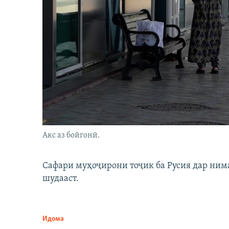
Акс аз бойгонӣ.
Сафари муҳоҷирони тоҷик ба Русия дар нима
шудааст.
Идома