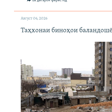
Ба дигарон фиристед
Август 06, 2026
Таҳхонаи биноҳои баландошё