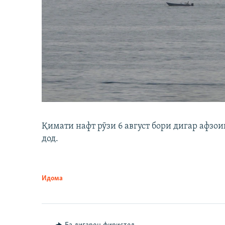
Қимати нафт рӯзи 6 август бори дигар афзои
дод.
Идома