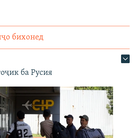
нҷо бихонед
оҷик ба Русия