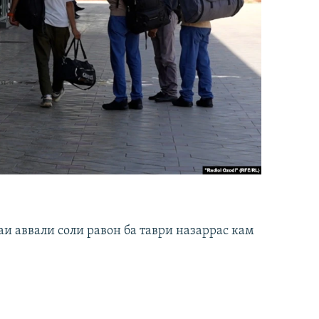
и аввали соли равон ба таври назаррас кам