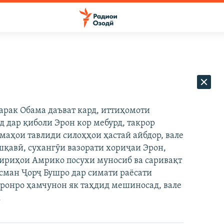
рак Обама даъват кард, иттиҳомоти
 дар қиболи Эрон кор мебурд, такрор
маҳои тавлиди силоҳҳои ҳастаӣ айбдор, вале
шқавӣ, сухангӯи вазорати хориҷаи Эрон,
ъгириҳои Амрико посухи муносиб ва саривақт
асман Ҷорҷ Бушро дар симати раёсати
Эронро ҳамчунон як таҳдид мешиносад, вале
.