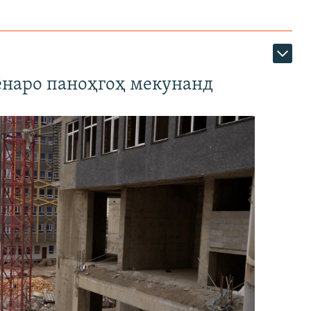
наро паноҳгоҳ мекунанд