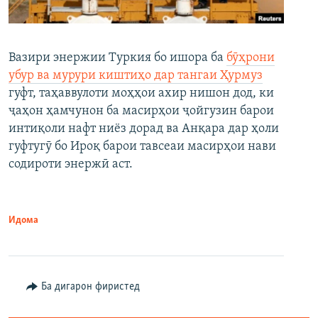
Вазири энержии Туркия бо ишора ба
бӯҳрони
убур ва мурури киштиҳо дар тангаи Ҳурмуз
гуфт, таҳаввулоти моҳҳои ахир нишон дод, ки
ҷаҳон ҳамчунон ба масирҳои ҷойгузин барои
интиқоли нафт ниёз дорад ва Анқара дар ҳоли
гуфтугӯ бо Ироқ барои тавсеаи масирҳои нави
содироти энержӣ аст.
Идома
Ба дигарон фиристед