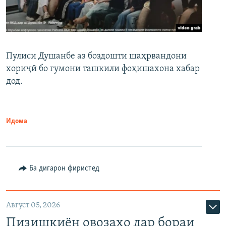
Пулиси Душанбе аз боздошти шаҳрвандони
хориҷӣ бо гумони ташкили фоҳишахона хабар
дод.
Идома
Ба дигарон фиристед
Август 05, 2026
Пизишкиён овозаҳо дар бораи