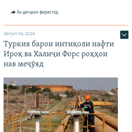
Ба дигарон фиристед
Август 06, 2026
Туркия барои интиқоли нафти
Ироқ ва Халиҷи Форс роҳҳои
нав меҷӯяд