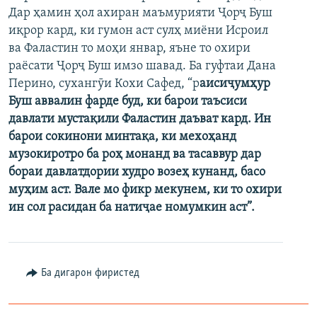
Дар ҳамин ҳол ахиран маъмурияти Ҷорҷ Буш
ГУЗОРИШҲОИ РАДИОӢ
Русский
иқрор кард, ки гумон аст сулҳ миёни Исроил
ва Фаластин то моҳи январ, яъне то охири
ПАЙГИРӢ КУНЕД
раёсати Ҷорҷ Буш имзо шавад. Ба гуфтаи Дана
Перино, сухангӯи Кохи Сафед, “р
аисиҷумҳур
Буш аввалин фарде буд, ки барои таъсиси
давлати мустақили Фаластин даъват кард. Ин
барои сокинони минтақа, ки мехоҳанд
музокиротро ба роҳ монанд ва тасаввур дар
Ҳамаи сомонаҳои RFE/RL
бораи давлатдории худро возеҳ кунанд, басо
муҳим аст. Вале мо фикр мекунем, ки то охири
ин сол расидан ба натиҷае номумкин аст”.
Ба дигарон фиристед