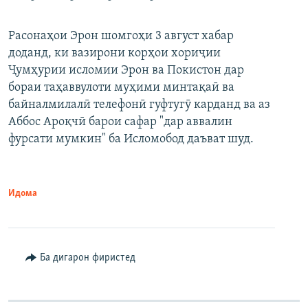
Расонаҳои Эрон шомгоҳи 3 август хабар
доданд, ки вазирони корҳои хориҷии
Ҷумҳурии исломии Эрон ва Покистон дар
бораи таҳаввулоти муҳими минтақаӣ ва
байналмилалӣ телефонӣ гуфтугӯ карданд ва аз
Аббос Ароқчӣ барои сафар "дар аввалин
фурсати мумкин" ба Исломобод даъват шуд.
Идома
Ба дигарон фиристед