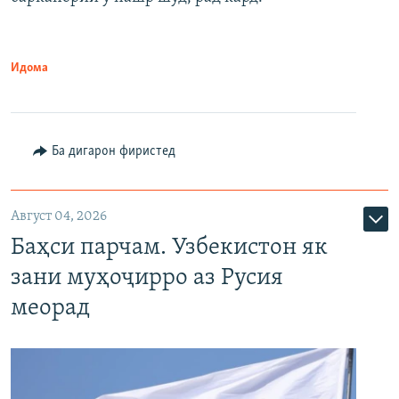
Идома
Ба дигарон фиристед
Август 04, 2026
Баҳси парчам. Узбекистон як
зани муҳоҷирро аз Русия
меорад