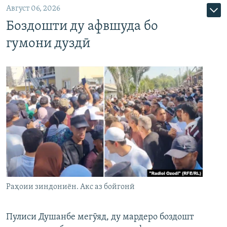
Август 06, 2026
Боздошти ду афвшуда бо
гумони дуздӣ
Раҳоии зиндониён. Акс аз бойгонӣ
Пулиси Душанбе мегӯяд, ду мардеро боздошт