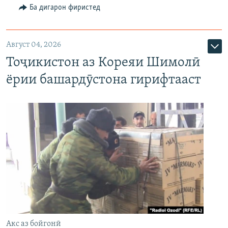
Ба дигарон фиристед
Август 04, 2026
Тоҷикистон аз Кореяи Шимолӣ
ёрии башардӯстона гирифтааст
Акс аз бойгонӣ