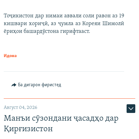
Тоҷикистон дар нимаи аввали соли равон аз 19
кишвари хориҷӣ, аз ҷумла аз Кореяи Шимолӣ
ёриҳои башардӯстона гирифтааст.
Идома
Ба дигарон фиристед
Август 04, 2026
Манъи сӯзондани ҷасадҳо дар
Қирғизистон