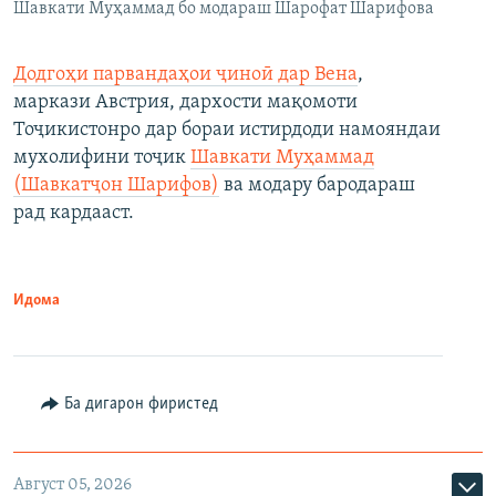
Шавкати Муҳаммад бо модараш Шарофат Шарифова
Додгоҳи парвандаҳои ҷиноӣ дар Вена
,
маркази Австрия, дархости мақомоти
Тоҷикистонро дар бораи истирдоди намояндаи
мухолифини тоҷик
Шавкати Муҳаммад
(Шавкатҷон Шарифов)
ва модару бародараш
рад кардааст.
Идома
Ба дигарон фиристед
Август 05, 2026