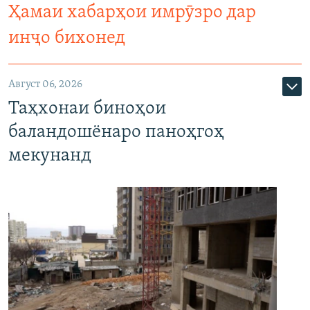
Ҳамаи хабарҳои имрӯзро дар
инҷо бихонед
Август 06, 2026
Таҳхонаи биноҳои
баландошёнаро паноҳгоҳ
мекунанд