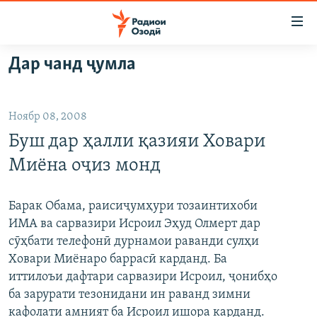
Пайвандҳои
дастрасӣ
Ҷаҳиш
Дар чанд ҷумла
ба
ГӮШАҲО
мояи
ГАПИ ОЗОД
СИЁСАТ
аслӣ
Ноябр 08, 2008
РӮЗГОРИ МУҲОҶИР
Ҷаҳиш
ИҚТИСОД
Буш дар ҳалли қазияи Ховари
ба
САЛОМ, ХОҲАР
ҶОМЕА
феҳристи
Миёна оҷиз монд
ТАҲҚИҚОТ
ҚАЗИЯИ "КРОКУС"
аслӣ
Ҷаҳиш
ҶАНГ ДАР УКРАИНА
ОСИЁИ МАРКАЗӢ
Барак Обама, раисиҷумҳури тозаинтихоби
ба
ИМА ва сарвазири Исроил Эҳуд Олмерт дар
НАЗАРИ МАРДУМ
ФАРҲАНГ
ҷустор
сӯҳбати телефонӣ дурнамои раванди сулҳи
ЧАНДРАСОНАӢ
МЕҲМОНИ ОЗОДӢ
БЛОГИСТОН
Ховари Миёнаро баррасӣ карданд. Ба
иттилоъи дафтари сарвазири Исроил, ҷонибҳо
РӮЙХАТҲО
ВАРЗИШ
ОЗОДӢ ОНЛАЙН
ВИДЕО
ба зарурати тезонидани ин раванд зимни
КИТОБҲОИ ОЗОДӢ
НИГОРИСТОН
кафолати амният ба Исроил ишора карданд.