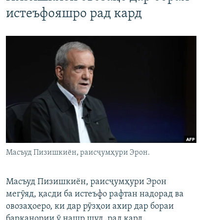
истеъфояшро рад кард
Масъуд Пизишкиён, раисҷумҳури Эрон.
Масъуд Пизишкиён, раисҷумҳури Эрон
мегӯяд, қасди ба истеъфо рафтан надорад ва
овозаҳоеро, ки дар рӯзҳои ахир дар бораи
барканории ӯ нашр шуд, рад кард.