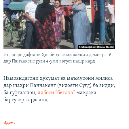
Ин аксро дафтари Ҳизби ҳокими халқии демократӣ
дар Панҷакент рӯзи 4-уми август нашр кард
Намояндагони ҳукумат ва маъмурони милиса
дар шаҳри Панҷакент (вилояти Суғд) ба зидди,
ба гуфтаашон,
либоси “бегона”
маърака
баргузор кардаанд.
Идома