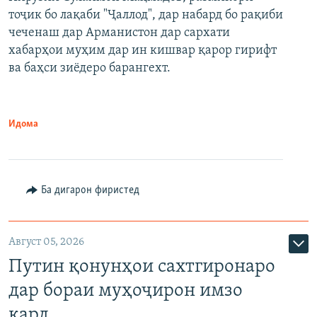
тоҷик бо лақаби "Ҷаллод", дар набард бо рақиби
480p
Auto
240p
360p
480p
чеченаш дар Арманистон дар сархати
720p
хабарҳои муҳим дар ин кишвар қарор гирифт
720p
1080p
ва баҳси зиёдеро барангехт.
1080p
Идома
Ба дигарон фиристед
Август 05, 2026
Путин қонунҳои сахтгиронаро
дар бораи муҳоҷирон имзо
кард