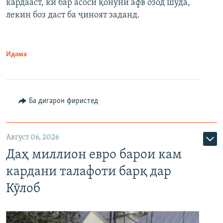
кардааст, ки бар асоси қонуни афв озод шуда,
лекин боз даст ба ҷиноят заданд.
Идома
Ба дигарон фиристед
Август 06, 2026
Даҳ миллион евро барои кам
кардани талафоти барқ дар
Кӯлоб