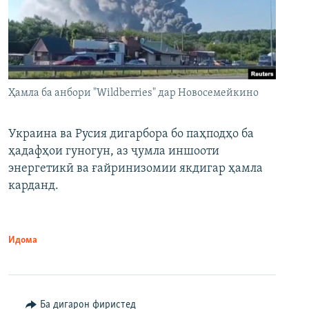
Ҳамла ба анбори "Wildberries" дар Новосемейкино
Украина ва Русия дигарбора бо паҳподҳо ба
ҳадафҳои гуногун, аз ҷумла иншооти
энергетикӣ ва ғайринизомии якдигар ҳамла
карданд.
Идома
Ба дигарон фиристед