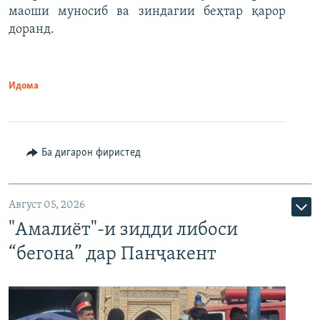
маоши муносиб ва зиндагии беҳтар қарор
доранд.
Идома
Ба дигарон фиристед
Август 05, 2026
"Амалиёт"-и зидди либоси
“бегона” дар Панҷакент