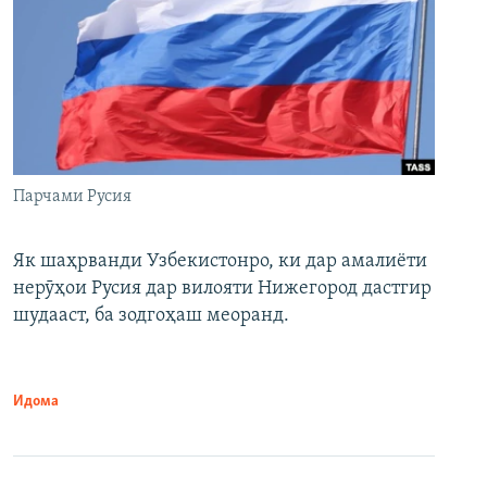
Парчами Русия
Як шаҳрванди Узбекистонро, ки дар амалиёти
нерӯҳои Русия дар вилояти Нижегород дастгир
шудааст, ба зодгоҳаш меоранд.
Идома