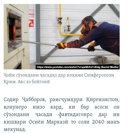
Ҷойи сӯзондани ҷасадҳо дар ноҳияи Симферополи
Қрим. Акс аз бойгонӣ
Содир Ҷабборов, раисҷумҳури Қирғизистон,
қонунеро имзо кард, ки бар асоси он
сӯзондани ҷасади фавтидагонро дар ин
кишвари Осиёи Марказӣ то соли 2040 манъ
мекунад.