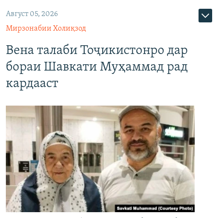
Август 05, 2026
Мирзонабии Холиқзод
Вена талаби Тоҷикистонро дар
бораи Шавкати Муҳаммад рад
кардааст