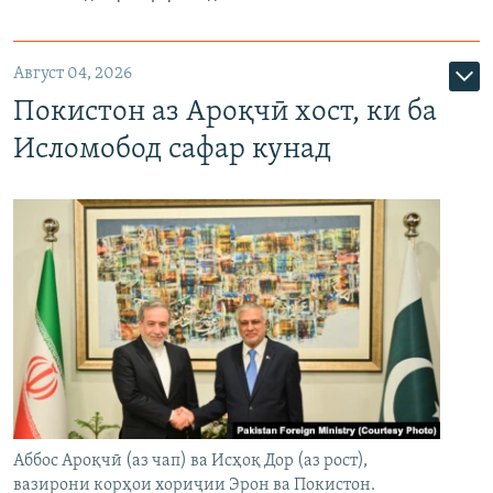
Август 04, 2026
Покистон аз Ароқчӣ хост, ки ба
Исломобод сафар кунад
Аббос Ароқчӣ (аз чап) ва Исҳоқ Дор (аз рост),
вазирони корҳои хориҷии Эрон ва Покистон.