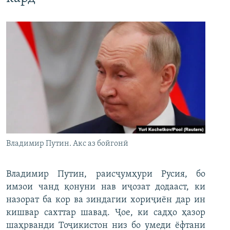
Владимир Путин. Акс аз бойгонӣ
Владимир Путин, раисҷумҳури Русия, бо
имзои чанд қонуни нав иҷозат додааст, ки
назорат ба кор ва зиндагии хориҷиён дар ин
кишвар сахттар шавад. Ҷое, ки садҳо ҳазор
шаҳрванди Тоҷикистон низ бо умеди ёфтани