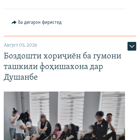
Ба дигарон фиристед
Август 05, 2026
Боздошти хориҷиён ба гумони
ташкили фоҳишахона дар
Душанбе