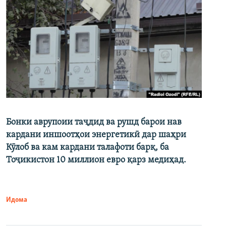
Бонки аврупоии таҷдид ва рушд барои нав
кардани иншоотҳои энергетикӣ дар шаҳри
Кӯлоб ва кам кардани талафоти барқ, ба
Тоҷикистон 10 миллион евро қарз медиҳад.
Идома