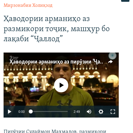
Мирзонабии Холиқзод
Ҳаводории арманиҳо аз
размикори тоҷик, машҳур бо
лақаби “Ҷаллод”
Ҳаводории арманиҳо аз пирӯзии "Ҷаллод"-и тоҷик
Феълан кор намекунад
Auto
0:00
2:49
240p
Пирӯзии Сулаймон Маҳмадов, размикори
360p