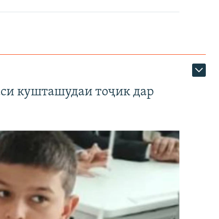
аси кушташудаи тоҷик дар