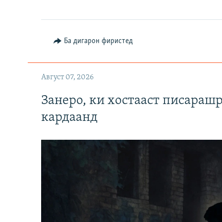
Ба дигарон фиристед
Август 07, 2026
Занеро, ки хостааст писараш
кардаанд