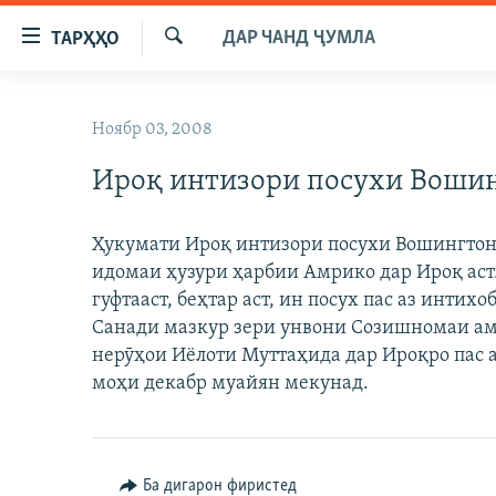
Пайвандҳои
ДАР ЧАНД ҶУМЛА
ТАРҲҲО
дастрасӣ
Ҷустуҷӯ
Ҷаҳиш
ГӮШАҲО
ба
Ноябр 03, 2008
ГАПИ ОЗОД
СИЁСАТ
мояи
аслӣ
Ироқ интизори посухи Вошинг
РӮЗГОРИ МУҲОҶИР
ИҚТИСОД
Ҷаҳиш
САЛОМ, ХОҲАР
ҶОМЕА
ба
Ҳукумати Ироқ интизори посухи Вошингтон
феҳристи
ТАҲҚИҚОТ
ҚАЗИЯИ "КРОКУС"
идомаи ҳузури ҳарбии Амрико дар Ироқ ас
аслӣ
ҶАНГ ДАР УКРАИНА
гуфтааст, беҳтар аст, ин посух пас аз инти
ОСИЁИ МАРКАЗӢ
Ҷаҳиш
Санади мазкур зери унвони Созишномаи а
ба
НАЗАРИ МАРДУМ
ФАРҲАНГ
нерӯҳои Иёлоти Муттаҳида дар Ироқро пас 
ҷустор
ЧАНДРАСОНАӢ
МЕҲМОНИ ОЗОДӢ
БЛОГИСТОН
моҳи декабр муайян мекунад.
РӮЙХАТҲО
ВАРЗИШ
ОЗОДӢ ОНЛАЙН
ВИДЕО
КИТОБҲОИ ОЗОДӢ
НИГОРИСТОН
Ба дигарон фиристед