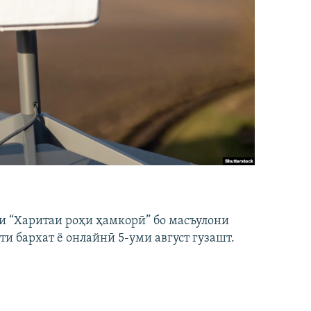
и “Харитаи роҳи ҳамкорӣ” бо масъулони
ти бархат ё онлайнӣ 5-уми август гузашт.