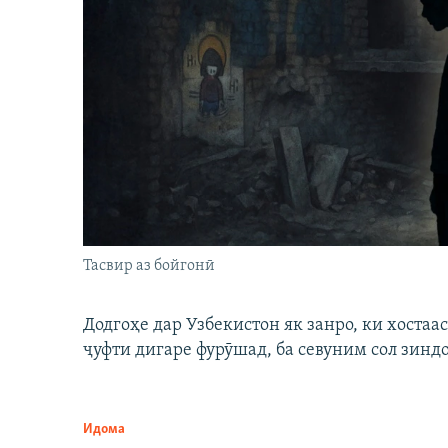
Тасвир аз бойгонӣ
Додгоҳе дар Узбекистон як занро, ки хостаа
ҷуфти дигаре фурӯшад, ба севуним сол зинд
Идома