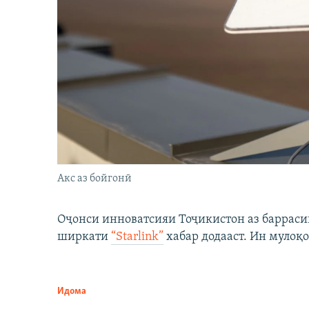
Акс аз бойгонӣ
Оҷонси инноватсияи Тоҷикистон аз барраси
ширкати
“Starlink”
хабар додааст. Ин мулоқо
Идома