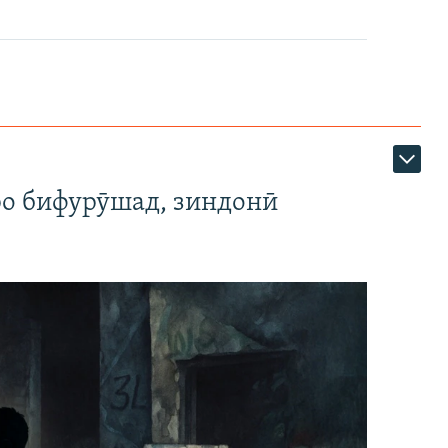
ро бифурӯшад, зиндонӣ