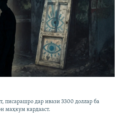
ст, писарашро дар ивази 3300 доллар ба
он маҳкум кардааст.