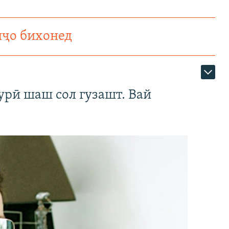
нҷо бихонед
урӣ шаш сол гузашт. Вай