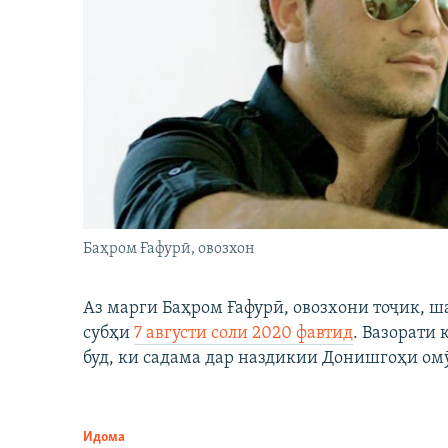
Баҳром Ғафурӣ, овозхон
Аз марги Баҳром Ғафурӣ, овозхони тоҷик, ш
субҳи
7 августи соли 2020 фавтид
. Вазорати
буд, ки садама дар наздикии Донишгоҳи ом
Идома