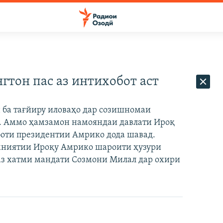
тон пас аз интихобот аст
 ба тағйиру иловаҳо дар созишномаи
т. Аммо ҳамзамон намояндаи давлати Ироқ
хоботи президентии Амрико дода шавад.
мниятии Ироқу Амрико шароити ҳузури
аз хатми мандати Созмони Милал дар охири