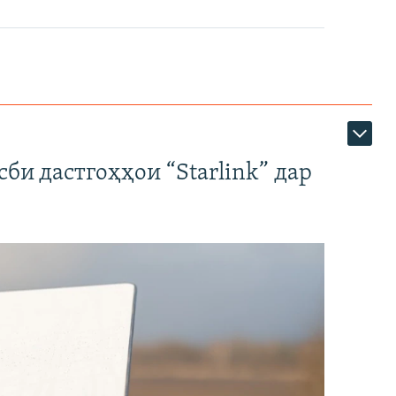
би дастгоҳҳои “Starlink” дар