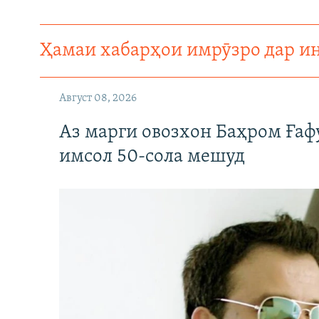
ГУЗОРИШҲОИ РАДИОӢ
Ҳамаи хабарҳои имрӯзро дар и
Август 08, 2026
Аз марги овозхон Баҳром Ғаф
имсол 50-сола мешуд