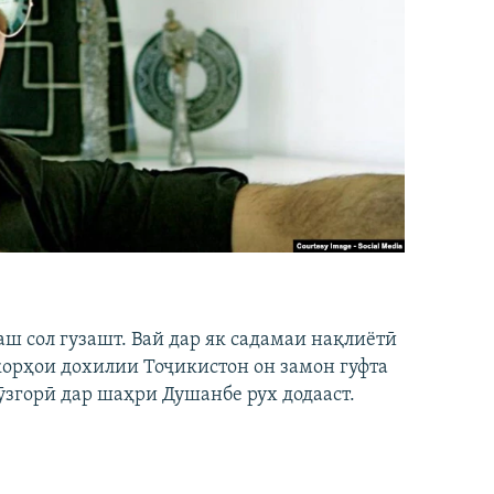
аш сол гузашт. Вай дар як садамаи нақлиётӣ
 корҳои дохилии Тоҷикистон он замон гуфта
ӯзгорӣ дар шаҳри Душанбе рух додааст.