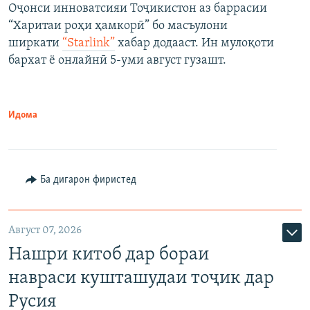
Оҷонси инноватсияи Тоҷикистон аз баррасии
“Харитаи роҳи ҳамкорӣ” бо масъулони
ширкати
“Starlink”
хабар додааст. Ин мулоқоти
бархат ё онлайнӣ 5-уми август гузашт.
Идома
Ба дигарон фиристед
Август 07, 2026
Нашри китоб дар бораи
навраси кушташудаи тоҷик дар
Русия