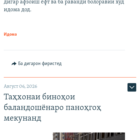
дигар афзоиш ёфт ва ба раванди болоравии худ
идома дод.
Идома
Ба дигарон фиристед
Август 06, 2026
Таҳхонаи биноҳои
баландошёнаро паноҳгоҳ
мекунанд