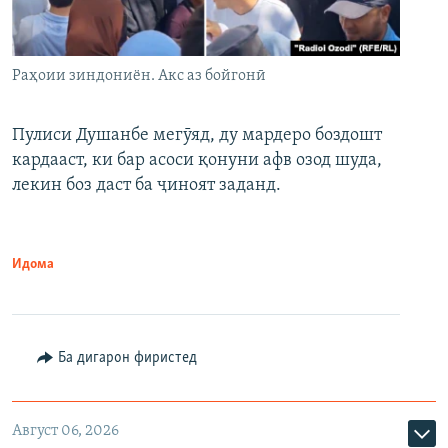
Раҳоии зиндониён. Акс аз бойгонӣ
Пулиси Душанбе мегӯяд, ду мардеро боздошт
кардааст, ки бар асоси қонуни афв озод шуда,
лекин боз даст ба ҷиноят заданд.
Идома
Ба дигарон фиристед
Август 06, 2026