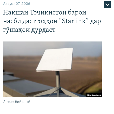
Август 07, 2026
Нақшаи Тоҷикистон барои
насби дастгоҳҳои “Starlink” дар
гӯшаҳои дурдаст
Акс аз бойгонӣ