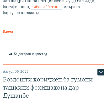
дар шаҳри Панҷакент (вилояти Суғд) ба зидди,
ба гуфтаашон,
либоси “бегона”
маърака
баргузор кардаанд.
Идома
Ба дигарон фиристед
Август 05, 2026
Боздошти хориҷиён ба гумони
ташкили фоҳишахона дар
Душанбе