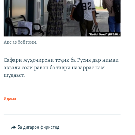
Акс аз бойгонӣ.
Сафари муҳоҷирони тоҷик ба Русия дар нимаи
аввали соли равон ба таври назаррас кам
шудааст.
Идома
Ба дигарон фиристед