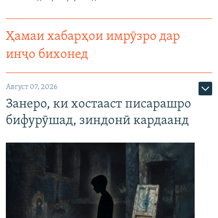
Ҳамаи хабарҳои имрӯзро дар
инҷо бихонед
Август 07, 2026
Занеро, ки хостааст писарашро
бифурӯшад, зиндонӣ кардаанд