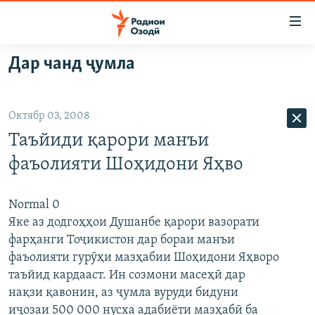
Пайвандҳои
дастрасӣ
Ҷаҳиш
Дар чанд ҷумла
ба
ГӮШАҲО
мояи
ГАПИ ОЗОД
СИЁСАТ
аслӣ
Октябр 03, 2008
РӮЗГОРИ МУҲОҶИР
Ҷаҳиш
ИҚТИСОД
Таъйиди қарори манъи
ба
САЛОМ, ХОҲАР
ҶОМЕА
феҳристи
фаъолияти Шоҳидони Яҳво
ТАҲҚИҚОТ
ҚАЗИЯИ "КРОКУС"
аслӣ
Ҷаҳиш
ҶАНГ ДАР УКРАИНА
ОСИЁИ МАРКАЗӢ
Normal 0
ба
Яке аз додгоҳҳои Душанбе қарори вазорати
НАЗАРИ МАРДУМ
ФАРҲАНГ
ҷустор
фарҳанги Тоҷикистон дар бораи манъи
ЧАНДРАСОНАӢ
МЕҲМОНИ ОЗОДӢ
БЛОГИСТОН
фаъолияти гурӯҳи мазҳабии Шоҳидони Яҳворо
таъйид кардааст. Ин созмони масеҳӣ дар
РӮЙХАТҲО
ВАРЗИШ
ОЗОДӢ ОНЛАЙН
ВИДЕО
нақзи қавонин, аз ҷумла вуруди бидуни
КИТОБҲОИ ОЗОДӢ
НИГОРИСТОН
иҷозаи 500 000 нусха адабиёти мазҳабӣ ба