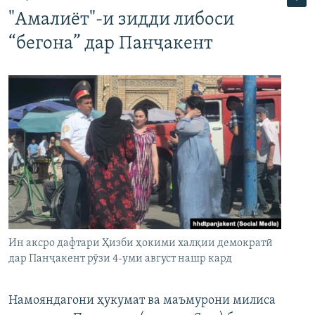
"Амалиёт"-и зидди либоси
“бегона” дар Панҷакент
Ин аксро дафтари Ҳизби ҳокими халқии демократӣ
дар Панҷакент рӯзи 4-уми август нашр кард
Намояндагони ҳукумат ва маъмурони милиса