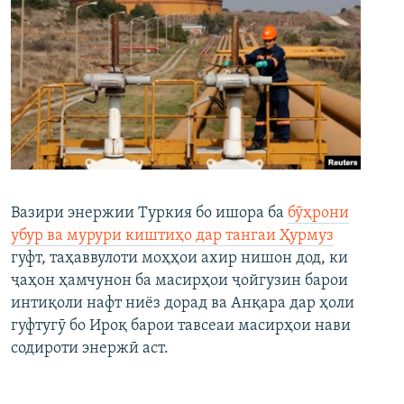
Вазири энержии Туркия бо ишора ба
бӯҳрони
убур ва мурури киштиҳо дар тангаи Ҳурмуз
гуфт, таҳаввулоти моҳҳои ахир нишон дод, ки
ҷаҳон ҳамчунон ба масирҳои ҷойгузин барои
интиқоли нафт ниёз дорад ва Анқара дар ҳоли
гуфтугӯ бо Ироқ барои тавсеаи масирҳои нави
содироти энержӣ аст.