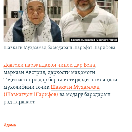
Шавкати Муҳаммад бо модараш Шарофат Шарифова
Додгоҳи парвандаҳои ҷиноӣ дар Вена
,
маркази Австрия, дархости мақомоти
Тоҷикистонро дар бораи истирдоди намояндаи
мухолифини тоҷик
Шавкати Муҳаммад
(Шавкатҷон Шарифов)
ва модару бародараш
рад кардааст.
Идома