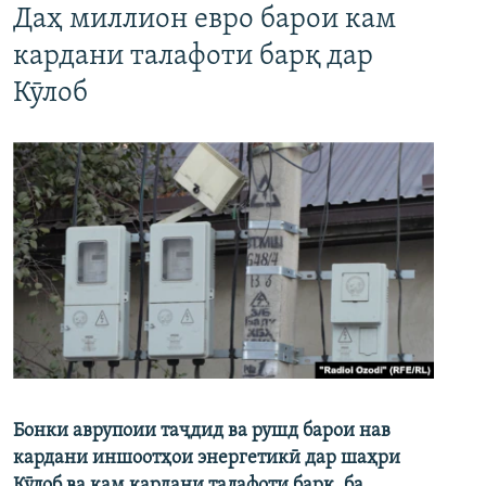
Даҳ миллион евро барои кам
кардани талафоти барқ дар
Кӯлоб
Бонки аврупоии таҷдид ва рушд барои нав
кардани иншоотҳои энергетикӣ дар шаҳри
Кӯлоб ва кам кардани талафоти барқ, ба