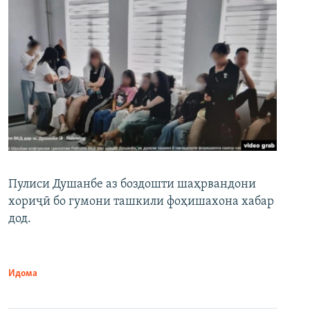
Пулиси Душанбе аз боздошти шаҳрвандони
хориҷӣ бо гумони ташкили фоҳишахона хабар
дод.
Идома