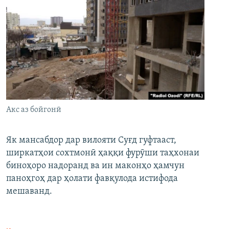
Акс аз бойгонӣ
Як мансабдор дар вилояти Суғд гуфтааст,
ширкатҳои сохтмонӣ ҳаққи фурӯши таҳхонаи
биноҳоро надоранд ва ин маконҳо ҳамчун
паноҳгоҳ дар ҳолати фавқулода истифода
мешаванд.