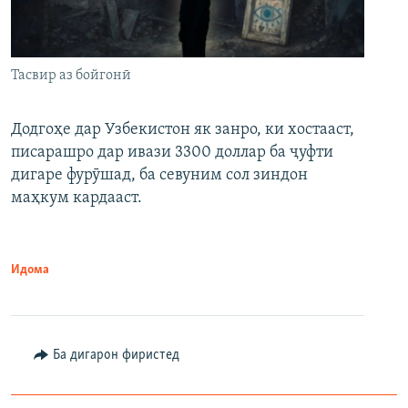
Тасвир аз бойгонӣ
Додгоҳе дар Узбекистон як занро, ки хостааст,
писарашро дар ивази 3300 доллар ба ҷуфти
дигаре фурӯшад, ба севуним сол зиндон
маҳкум кардааст.
Идома
Ба дигарон фиристед