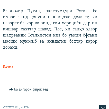
Владимир Путин, раисҷумҳури Русия, бо
имзои чанд қонуни нав иҷозат додааст, ки
назорат ба кор ва зиндагии хориҷиён дар ин
кишвар сахттар шавад. Ҷое, ки садҳо ҳазор
шаҳрванди Тоҷикистон низ бо умеди ёфтани
маоши муносиб ва зиндагии беҳтар қарор
доранд.
Идома
Ба дигарон фиристед
Август 05, 2026