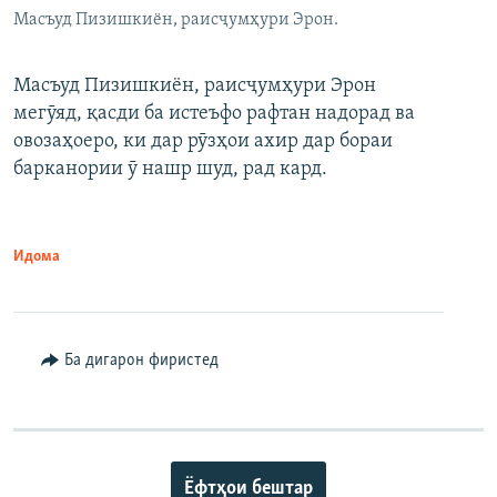
Масъуд Пизишкиён, раисҷумҳури Эрон.
Масъуд Пизишкиён, раисҷумҳури Эрон
мегӯяд, қасди ба истеъфо рафтан надорад ва
овозаҳоеро, ки дар рӯзҳои ахир дар бораи
барканории ӯ нашр шуд, рад кард.
Идома
Ба дигарон фиристед
Ёфтҳои бештар