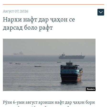
Август 07, 2026
Нархи нафт дар ҷаҳон се
дарсад боло рафт
Рӯзи 6-уми август арзиши нафт дар ҷаҳон бори