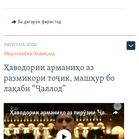
Ба дигарон фиристед
Август 05, 2026
Мирзонабии Холиқзод
Ҳаводории арманиҳо аз
размикори тоҷик, машҳур бо
лақаби “Ҷаллод”
Ҳаводории арманиҳо аз пирӯзии "Ҷаллод"-и тоҷик
Феълан кор намекунад