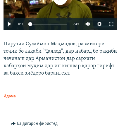
Auto
0:00
2:49
240p
Пирӯзии Сулаймон Маҳмадов, размикори
360p
тоҷик бо лақаби "Ҷаллод", дар набард бо рақиби
480p
Auto
240p
360p
480p
чеченаш дар Арманистон дар сархати
720p
хабарҳои муҳим дар ин кишвар қарор гирифт
720p
1080p
ва баҳси зиёдеро барангехт.
1080p
Идома
Ба дигарон фиристед