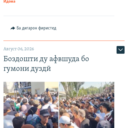
Идома
Ба дигарон фиристед
Август 06, 2026
Боздошти ду афвшуда бо
гумони дуздӣ