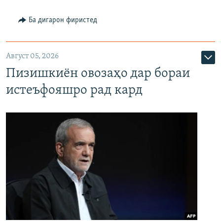
Ба дигарон фиристед
Август 05, 2026
Пизишкиён овозаҳо дар бораи
истеъфояшро рад кард