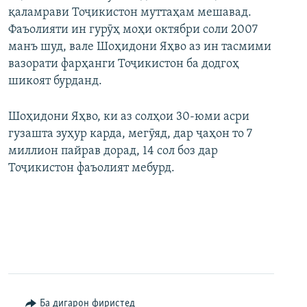
қаламрави Тоҷикистон муттаҳам мешавад.
ГУЗОРИШҲОИ РАДИОӢ
Русский
Фаъолияти ин гурӯҳ моҳи октябри соли 2007
манъ шуд, вале Шоҳидони Яҳво аз ин тасмими
ПАЙГИРӢ КУНЕД
вазорати фарҳанги Тоҷикистон ба додгоҳ
шикоят бурданд.
Шоҳидони Яҳво, ки аз солҳои 30-юми асри
гузашта зуҳур карда, мегӯяд, дар ҷаҳон то 7
миллион пайрав дорад, 14 сол боз дар
Ҳамаи сомонаҳои RFE/RL
Тоҷикистон фаъолият мебурд.
Ба дигарон фиристед