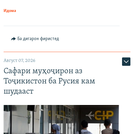
Идома
Ба дигарон фиристед
Август 07, 2026
Сафари муҳоҷирон аз
Тоҷикистон ба Русия кам
шудааст