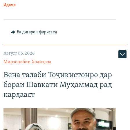
Идома
Ба дигарон фиристед
Август 05, 2026
Мирзонабии Холиқзод
Вена талаби Тоҷикистонро дар
бораи Шавкати Муҳаммад рад
кардааст