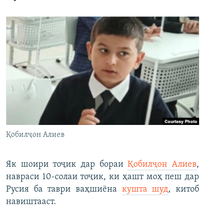
Қобилҷон Алиев
Як шоири тоҷик дар бораи
Қобилҷон Алиев
,
навраси 10-солаи тоҷик, ки ҳашт моҳ пеш дар
Русия ба таври ваҳшиёна
кушта шуд
, китоб
навиштааст.