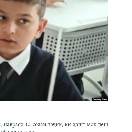
в
, навраси 10-солаи тоҷик, ки ҳашт моҳ пеш