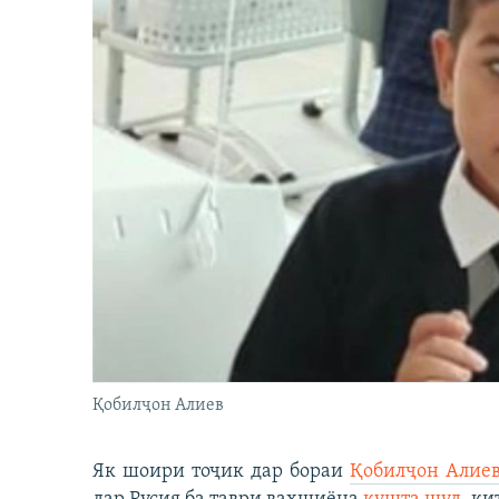
Қобилҷон Алиев
Як шоири тоҷик дар бораи
Қобилҷон Алие