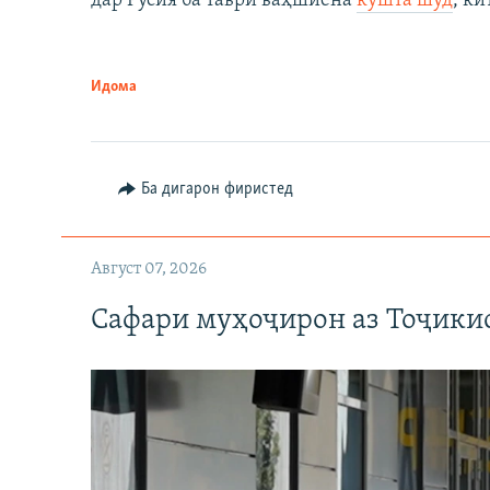
дар Русия ба таври ваҳшиёна
кушта шуд
, ки
Идома
Ба дигарон фиристед
Август 07, 2026
Сафари муҳоҷирон аз Тоҷикис