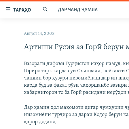
Пайвандҳои
ДАР ЧАНД ҶУМЛА
ТАРҲҲО
дастрасӣ
Ҷустуҷӯ
Ҷаҳиш
ГӮШАҲО
ба
Август 14, 2008
ГАПИ ОЗОД
СИЁСАТ
мояи
аслӣ
Артиши Русия аз Горӣ берун 
РӮЗГОРИ МУҲОҶИР
ИҚТИСОД
Ҷаҳиш
САЛОМ, ХОҲАР
ҶОМЕА
ба
Вазорати дифоъи Гурҷистон изҳор намуд, ки
феҳристи
ТАҲҚИҚОТ
ҚАЗИЯИ "КРОКУС"
Гориро тарк карда сӯи Схинвалӣ, пойтахти 
аслӣ
ҶАНГ ДАР УКРАИНА
чандин бор ҳузури низомиёнаш дар ин шаҳр
ОСИЁИ МАРКАЗӢ
Ҷаҳиш
карда буд ва фақат рӯзи чаҳоршанбе вазири 
ба
НАЗАРИ МАРДУМ
ФАРҲАНГ
хабарнигорон то ба Горӣ расидани нерӯҳои 
ҷустор
ЧАНДРАСОНАӢ
МЕҲМОНИ ОЗОДӢ
БЛОГИСТОН
Дар ҳамин ҳол мақомоти дигар ҷумҳурии ҷу
РӮЙХАТҲО
ВАРЗИШ
ОЗОДӢ ОНЛАЙН
ВИДЕО
низомиёни гурҷиро аз дараи Кодор берун ка
КИТОБҲОИ ОЗОДӢ
НИГОРИСТОН
қарор доданд.