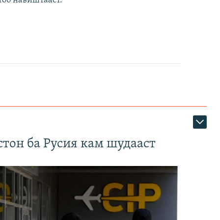
тоб навиштааст.
тон ба Русия кам шудааст