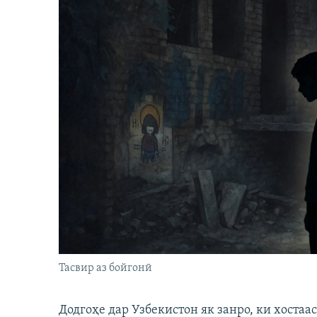
Тасвир аз бойгонӣ
Додгоҳе дар Узбекистон як занро, ки хостаа