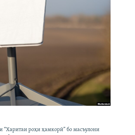
и “Харитаи роҳи ҳамкорӣ” бо масъулони