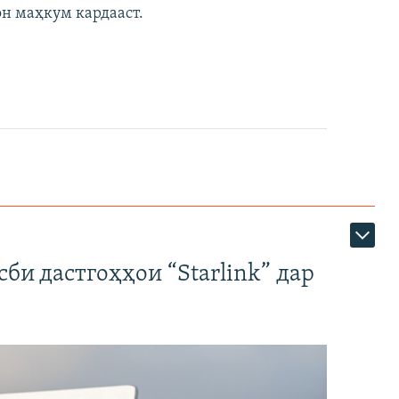
он маҳкум кардааст.
би дастгоҳҳои “Starlink” дар