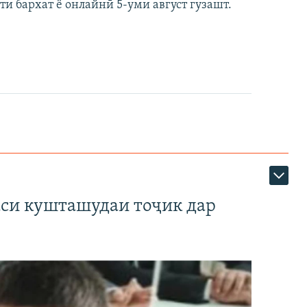
ти бархат ё онлайнӣ 5-уми август гузашт.
аси кушташудаи тоҷик дар