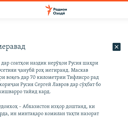
меравад
 дар соатҳои наздик нерӯҳои Русия шаҳри
Осетияи ҷанубӣ роҳ мегиранд. Маскав
и воқеъ дар 70 километрии Тифлисро рад
хориҷаи Русия Сергей Лавров дар сӯҳбат бо
кишварро тайид кард.
доихоҳ – Абхазистон изҳор доштанд, ки
рда, ин минтақаро комилан таҳти назорат