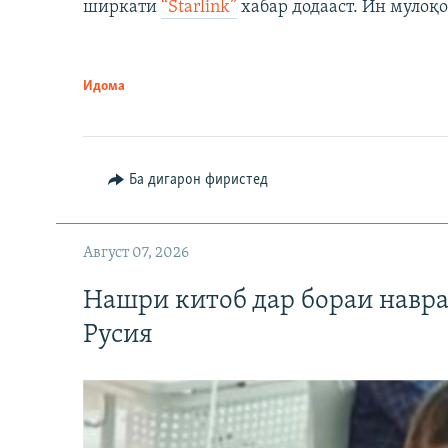
ширкати
“Starlink”
хабар додааст. Ин мулоқо
Идома
Ба дигарон фиристед
Август 07, 2026
Нашри китоб дар бораи навр
Русия