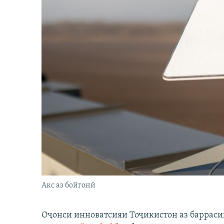
Акс аз бойгонӣ
Оҷонси инноватсияи Тоҷикистон аз барраси