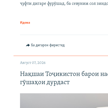
ҷуфти дигаре фурӯшад, ба севуним сол зинд
Идома
Ба дигарон фиристед
Август 07, 2026
Нақшаи Тоҷикистон барои нас
гӯшаҳои дурдаст