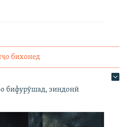
нҷо бихонед
ро бифурӯшад, зиндонӣ