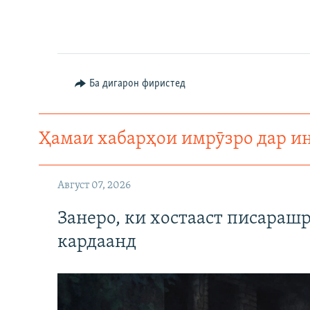
ГУЗОРИШҲОИ РАДИОӢ
Ба дигарон фиристед
Ҳамаи хабарҳои имрӯзро дар и
Август 07, 2026
Занеро, ки хостааст писараш
кардаанд