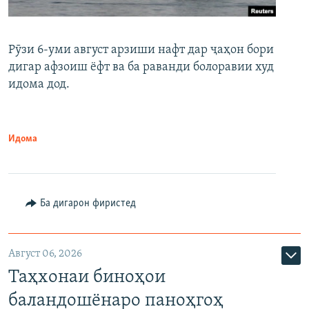
Рӯзи 6-уми август арзиши нафт дар ҷаҳон бори
дигар афзоиш ёфт ва ба раванди болоравии худ
идома дод.
Идома
Ба дигарон фиристед
Август 06, 2026
Таҳхонаи биноҳои
баландошёнаро паноҳгоҳ