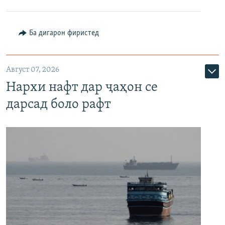
Ба дигарон фиристед
Август 07, 2026
Нархи нафт дар ҷаҳон се
дарсад боло рафт