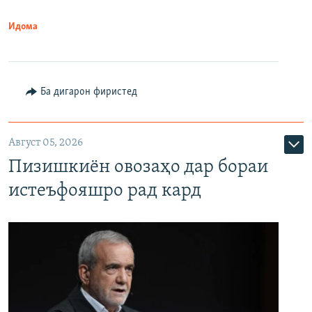
Идома
Ба дигарон фиристед
Август 05, 2026
Пизишкиён овозаҳо дар бораи
истеъфояшро рад кард