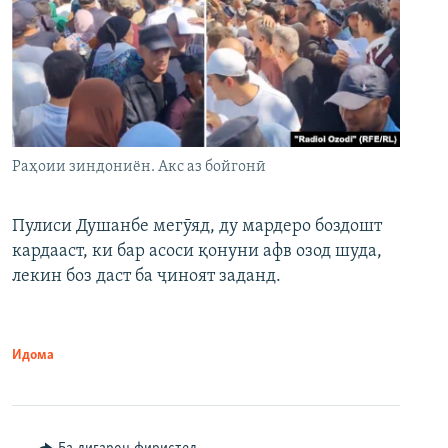
Раҳоии зиндониён. Акс аз бойгонӣ
Пулиси Душанбе мегӯяд, ду мардеро боздошт
кардааст, ки бар асоси қонуни афв озод шуда,
лекин боз даст ба ҷиноят заданд.
Идома