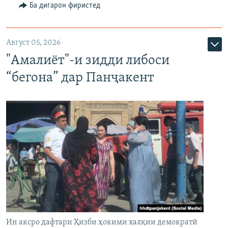
Ба дигарон фиристед
Август 05, 2026
"Амалиёт"-и зидди либоси
“бегона” дар Панҷакент
Ин аксро дафтари Ҳизби ҳокими халқии демократӣ