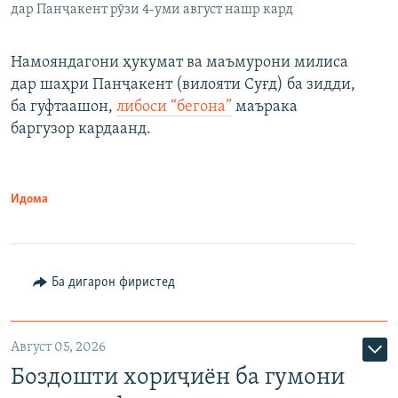
дар Панҷакент рӯзи 4-уми август нашр кард
Намояндагони ҳукумат ва маъмурони милиса
дар шаҳри Панҷакент (вилояти Суғд) ба зидди,
ба гуфтаашон,
либоси “бегона”
маърака
баргузор кардаанд.
Идома
Ба дигарон фиристед
Август 05, 2026
Боздошти хориҷиён ба гумони