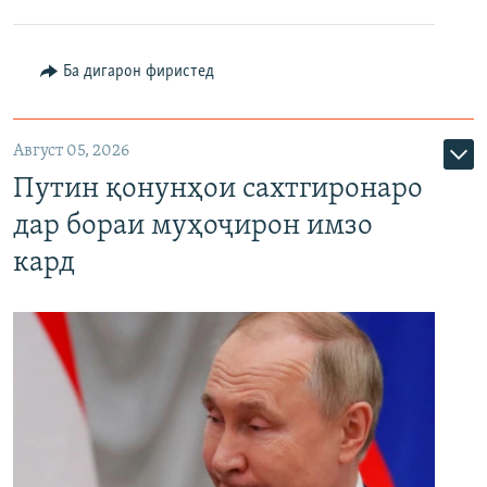
Ба дигарон фиристед
Август 05, 2026
Путин қонунҳои сахтгиронаро
дар бораи муҳоҷирон имзо
кард