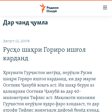
Пайвандҳои
дастрасӣ
Ҷаҳиш
Дар чанд ҷумла
ба
ГӮШАҲО
мояи
ГАПИ ОЗОД
СИЁСАТ
аслӣ
Август 12, 2008
РӮЗГОРИ МУҲОҶИР
Ҷаҳиш
ИҚТИСОД
Русҳо шаҳри Гориро ишғол
ба
САЛОМ, ХОҲАР
ҶОМЕА
феҳристи
карданд
ТАҲҚИҚОТ
ҚАЗИЯИ "КРОКУС"
аслӣ
Ҷаҳиш
ҶАНГ ДАР УКРАИНА
ОСИЁИ МАРКАЗӢ
Ҳукумати Гурҷистон мегӯяд, нерӯҳои Русия
ба
шаҳри Гориро ишғол кардаанд, ки дар марзи
НАЗАРИ МАРДУМ
ФАРҲАНГ
ҷустор
Осетияи Ҷанубӣ воқеъ аст. Ин шаҳр берун аз
ЧАНДРАСОНАӢ
МЕҲМОНИ ОЗОДӢ
БЛОГИСТОН
қаламрави Осетияи Ҷанубӣ ва дар 60-
милометрии Тифлис аст. Мақомоти низомии
РӮЙХАТҲО
ВАРЗИШ
ОЗОДӢ ОНЛАЙН
ВИДЕО
Гурҷистон нерӯҳои худро фаро хондааст, то дар
КИТОБҲОИ ОЗОДӢ
НИГОРИСТОН
атрофи Тифлис мавзеъҳои дифоъӣ бунёд кунад.