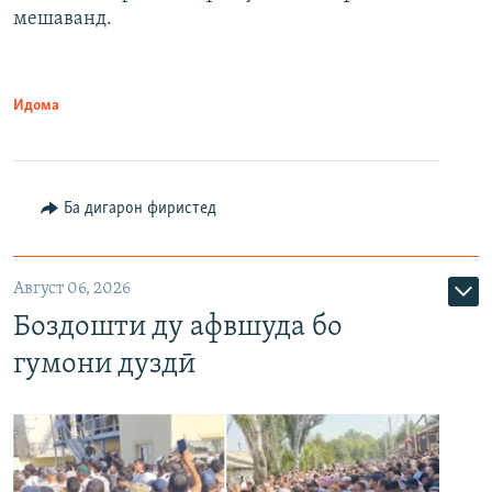
мешаванд.
Идома
Ба дигарон фиристед
Август 06, 2026
Боздошти ду афвшуда бо
гумони дуздӣ