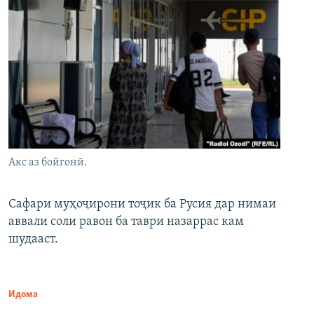
Акс аз бойгонӣ.
Сафари муҳоҷирони тоҷик ба Русия дар нимаи
аввали соли равон ба таври назаррас кам
шудааст.
Идома