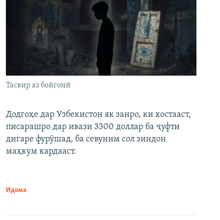
Тасвир аз бойгонӣ
Додгоҳе дар Узбекистон як занро, ки хостааст,
писарашро дар ивази 3300 доллар ба ҷуфти
дигаре фурӯшад, ба севуним сол зиндон
маҳкум кардааст.
Идома