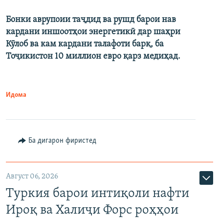
Бонки аврупоии таҷдид ва рушд барои нав
кардани иншоотҳои энергетикӣ дар шаҳри
Кӯлоб ва кам кардани талафоти барқ, ба
Тоҷикистон 10 миллион евро қарз медиҳад.
Идома
Ба дигарон фиристед
Август 06, 2026
Туркия барои интиқоли нафти
Ироқ ва Халиҷи Форс роҳҳои