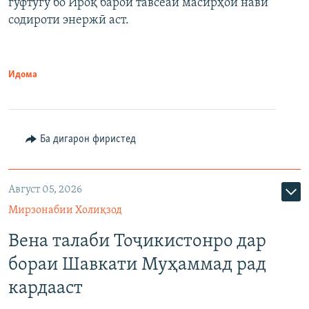
гуфтугӯ бо Ироқ барои тавсеаи масирҳои нави
содироти энержӣ аст.
Идома
Ба дигарон фиристед
Август 05, 2026
Мирзонабии Холиқзод
Вена талаби Тоҷикистонро дар
бораи Шавкати Муҳаммад рад
кардааст