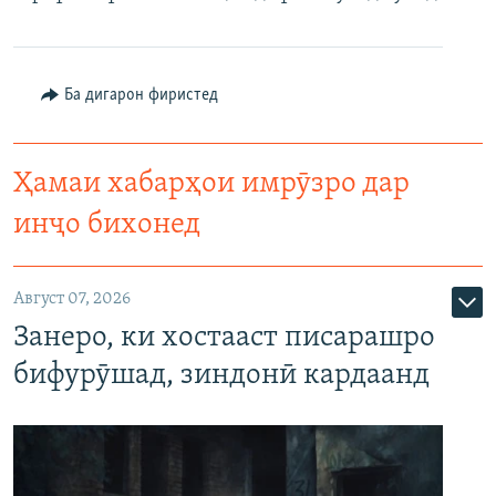
ГУЗОРИШҲОИ РАДИОӢ
Русский
Ба дигарон фиристед
ПАЙГИРӢ КУНЕД
Ҳамаи хабарҳои имрӯзро дар
инҷо бихонед
Ҳамаи сомонаҳои RFE/RL
Август 07, 2026
Занеро, ки хостааст писарашро
бифурӯшад, зиндонӣ кардаанд