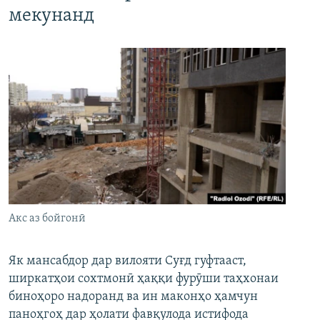
мекунанд
Акс аз бойгонӣ
Як мансабдор дар вилояти Суғд гуфтааст,
ширкатҳои сохтмонӣ ҳаққи фурӯши таҳхонаи
биноҳоро надоранд ва ин маконҳо ҳамчун
паноҳгоҳ дар ҳолати фавқулода истифода