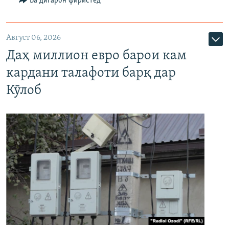
Ба дигарон фиристед
Август 06, 2026
Даҳ миллион евро барои кам
кардани талафоти барқ дар
Кӯлоб