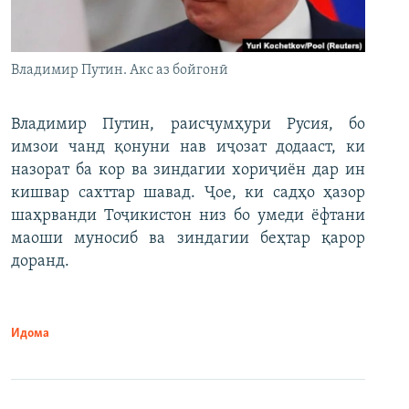
Владимир Путин. Акс аз бойгонӣ
Владимир Путин, раисҷумҳури Русия, бо
имзои чанд қонуни нав иҷозат додааст, ки
назорат ба кор ва зиндагии хориҷиён дар ин
кишвар сахттар шавад. Ҷое, ки садҳо ҳазор
шаҳрванди Тоҷикистон низ бо умеди ёфтани
маоши муносиб ва зиндагии беҳтар қарор
доранд.
Идома