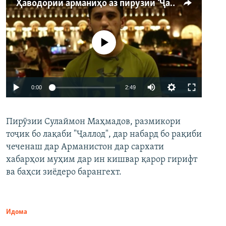
Ҳаводории арманиҳо аз пирӯзии "Ҷаллод"-и тоҷик
Феълан кор намекунад
Auto
0:00
2:49
240p
Пирӯзии Сулаймон Маҳмадов, размикори
360p
тоҷик бо лақаби "Ҷаллод", дар набард бо рақиби
480p
Auto
240p
360p
480p
чеченаш дар Арманистон дар сархати
720p
хабарҳои муҳим дар ин кишвар қарор гирифт
720p
1080p
ва баҳси зиёдеро барангехт.
1080p
Идома