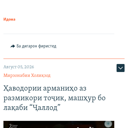
Идома
Ба дигарон фиристед
Август 05, 2026
Мирзонабии Холиқзод
Ҳаводории арманиҳо аз
размикори тоҷик, машҳур бо
лақаби “Ҷаллод”