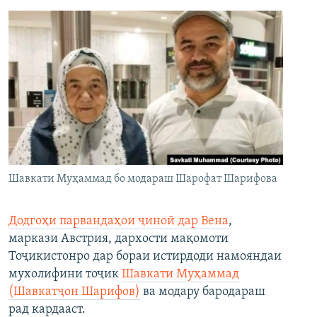
Шавкати Муҳаммад бо модараш Шарофат Шарифова
Додгоҳи парвандаҳои ҷиноӣ дар Вена
,
маркази Австрия, дархости мақомоти
Тоҷикистонро дар бораи истирдоди намояндаи
мухолифини тоҷик
Шавкати Муҳаммад
(Шавкатҷон Шарифов)
ва модару бародараш
рад кардааст.