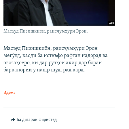
Масъуд Пизишкиён, раисҷумҳури Эрон.
Масъуд Пизишкиён, раисҷумҳури Эрон
мегӯяд, қасди ба истеъфо рафтан надорад ва
овозаҳоеро, ки дар рӯзҳои ахир дар бораи
барканории ӯ нашр шуд, рад кард.
Идома
Ба дигарон фиристед