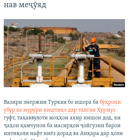
нав меҷӯяд
Вазири энержии Туркия бо ишора ба
бӯҳрони
убур ва мурури киштиҳо дар тангаи Ҳурмуз
гуфт, таҳаввулоти моҳҳои ахир нишон дод, ки
ҷаҳон ҳамчунон ба масирҳои ҷойгузин барои
интиқоли нафт ниёз дорад ва Анқара дар ҳоли