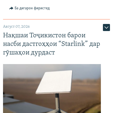
Ба дигарон фиристед
Август 07, 2026
Нақшаи Тоҷикистон барои
насби дастгоҳҳои “Starlink” дар
гӯшаҳои дурдаст