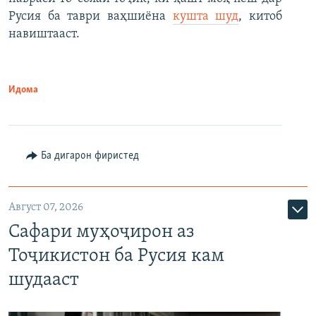
Русия ба таври ваҳшиёна
кушта шуд
, китоб
навиштааст.
Идома
Ба дигарон фиристед
Август 07, 2026
Сафари муҳоҷирон аз
Тоҷикистон ба Русия кам
шудааст