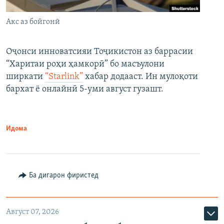
Акс аз бойгонӣ
Оҷонси инноватсияи Тоҷикистон аз баррасии
“Харитаи роҳи ҳамкорӣ” бо масъулони
ширкати
“Starlink”
хабар додааст. Ин мулоқоти
бархат ё онлайнӣ 5-уми август гузашт.
Идома
Ба дигарон фиристед
Август 07, 2026