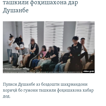
ташкили фоҳишахона дар
Душанбе
Пулиси Душанбе аз боздошти шаҳрвандони
хориҷӣ бо гумони ташкили фоҳишахона хабар
дод.