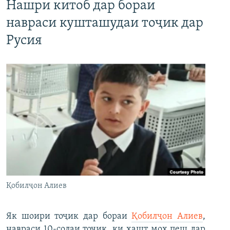
Нашри китоб дар бораи
навраси кушташудаи тоҷик дар
Русия
Қобилҷон Алиев
Як шоири тоҷик дар бораи
Қобилҷон Алиев
,
навраси 10-солаи тоҷик, ки ҳашт моҳ пеш дар