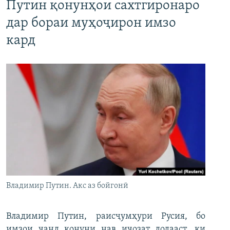
Путин қонунҳои сахтгиронаро
дар бораи муҳоҷирон имзо
кард
Владимир Путин. Акс аз бойгонӣ
Владимир Путин, раисҷумҳури Русия, бо
имзои чанд қонуни нав иҷозат додааст, ки