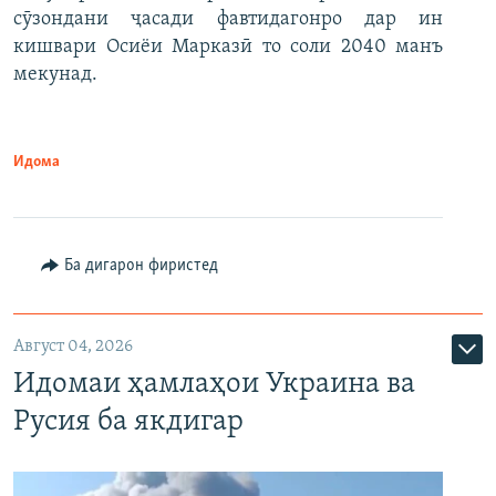
сӯзондани ҷасади фавтидагонро дар ин
кишвари Осиёи Марказӣ то соли 2040 манъ
мекунад.
Идома
Ба дигарон фиристед
Август 04, 2026
Идомаи ҳамлаҳои Украина ва
Русия ба якдигар