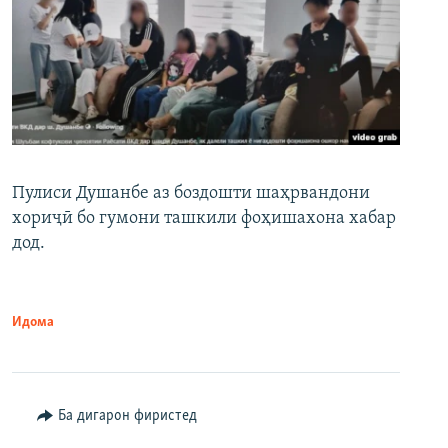
Пулиси Душанбе аз боздошти шаҳрвандони
хориҷӣ бо гумони ташкили фоҳишахона хабар
дод.
Идома
Ба дигарон фиристед