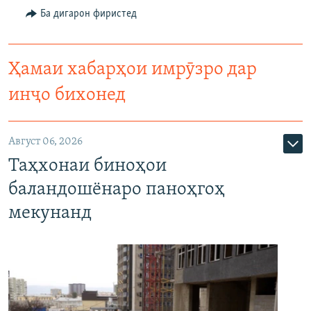
Ба дигарон фиристед
Ҳамаи хабарҳои имрӯзро дар
инҷо бихонед
Август 06, 2026
Таҳхонаи биноҳои
баландошёнаро паноҳгоҳ
мекунанд