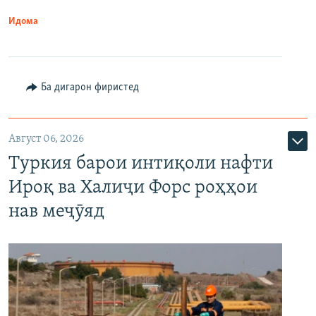
Идома
Ба дигарон фиристед
Август 06, 2026
Туркия барои интиқоли нафти
Ироқ ва Халиҷи Форс роҳҳои
нав меҷӯяд