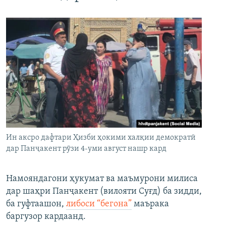
Ин аксро дафтари Ҳизби ҳокими халқии демократӣ
дар Панҷакент рӯзи 4-уми август нашр кард
Намояндагони ҳукумат ва маъмурони милиса
дар шаҳри Панҷакент (вилояти Суғд) ба зидди,
ба гуфтаашон,
либоси “бегона”
маърака
баргузор кардаанд.