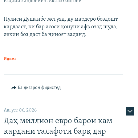
Раҳоии зиндониён. Акс аз бойгонӣ
Пулиси Душанбе мегӯяд, ду мардеро боздошт
кардааст, ки бар асоси қонуни афв озод шуда,
лекин боз даст ба ҷиноят заданд.
Идома
Ба дигарон фиристед
Август 06, 2026
Даҳ миллион евро барои кам
кардани талафоти барқ дар