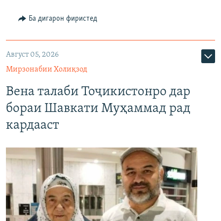
Ба дигарон фиристед
Август 05, 2026
Мирзонабии Холиқзод
Вена талаби Тоҷикистонро дар
бораи Шавкати Муҳаммад рад
кардааст