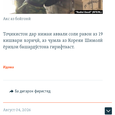
Акс аз бойгонӣ
Тоҷикистон дар нимаи аввали соли равон аз 19
кишвари хориҷӣ, аз ҷумла аз Кореяи Шимолӣ
ёриҳои башардӯстона гирифтааст.
Идома
Ба дигарон фиристед
Август 04, 2026