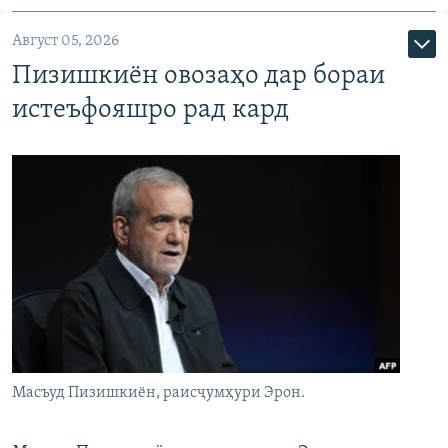
Август 05, 2026
Пизишкиён овозаҳо дар бораи
истеъфояшро рад кард
Масъуд Пизишкиён, раисҷумҳури Эрон.