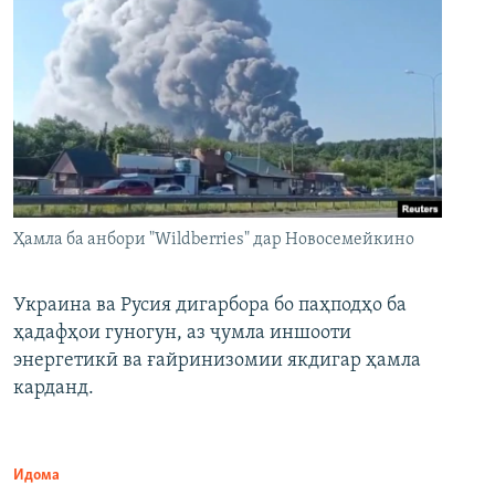
Ҳамла ба анбори "Wildberries" дар Новосемейкино
Украина ва Русия дигарбора бо паҳподҳо ба
ҳадафҳои гуногун, аз ҷумла иншооти
энергетикӣ ва ғайринизомии якдигар ҳамла
карданд.
Идома