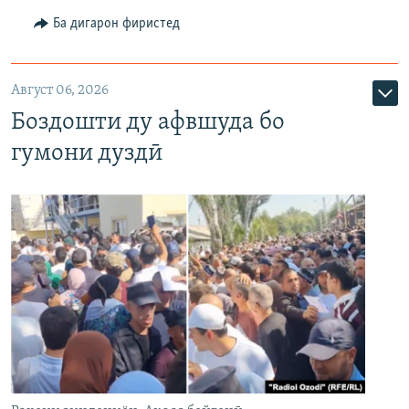
Ба дигарон фиристед
Август 06, 2026
Боздошти ду афвшуда бо
гумони дуздӣ