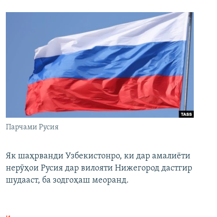
Парчами Русия
Як шаҳрванди Узбекистонро, ки дар амалиёти
нерӯҳои Русия дар вилояти Нижегород дастгир
шудааст, ба зодгоҳаш меоранд.