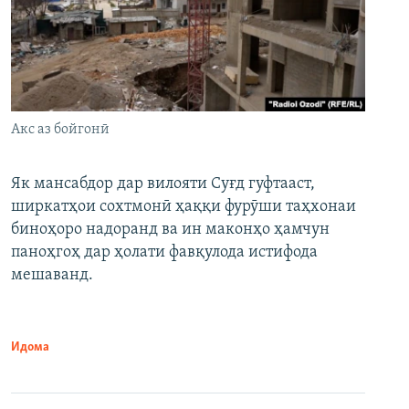
Акс аз бойгонӣ
Як мансабдор дар вилояти Суғд гуфтааст,
ширкатҳои сохтмонӣ ҳаққи фурӯши таҳхонаи
биноҳоро надоранд ва ин маконҳо ҳамчун
паноҳгоҳ дар ҳолати фавқулода истифода
мешаванд.
Идома