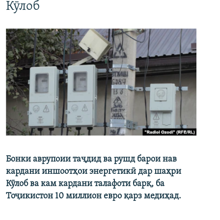
Кӯлоб
Бонки аврупоии таҷдид ва рушд барои нав
кардани иншоотҳои энергетикӣ дар шаҳри
Кӯлоб ва кам кардани талафоти барқ, ба
Тоҷикистон 10 миллион евро қарз медиҳад.