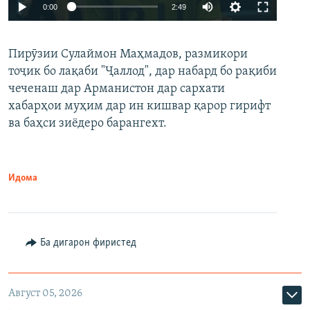
Auto
0:00
2:49
240p
Пирӯзии Сулаймон Маҳмадов, размикори
360p
тоҷик бо лақаби "Ҷаллод", дар набард бо рақиби
480p
Auto
240p
360p
480p
чеченаш дар Арманистон дар сархати
720p
хабарҳои муҳим дар ин кишвар қарор гирифт
720p
1080p
ва баҳси зиёдеро барангехт.
1080p
Идома
Ба дигарон фиристед
Август 05, 2026