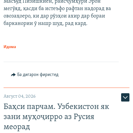
Масъуд Пизишкиён, раисҷумҳури Эрон
мегӯяд, қасди ба истеъфо рафтан надорад ва
овозаҳоеро, ки дар рӯзҳои ахир дар бораи
барканории ӯ нашр шуд, рад кард.
Идома
Ба дигарон фиристед
Август 04, 2026
Баҳси парчам. Узбекистон як
зани муҳоҷирро аз Русия
меорад