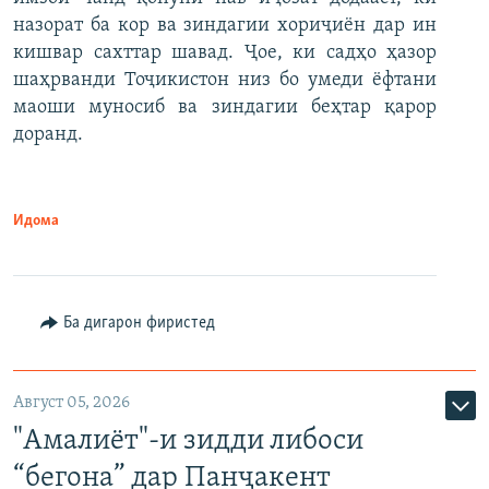
назорат ба кор ва зиндагии хориҷиён дар ин
кишвар сахттар шавад. Ҷое, ки садҳо ҳазор
шаҳрванди Тоҷикистон низ бо умеди ёфтани
маоши муносиб ва зиндагии беҳтар қарор
доранд.
Идома
Ба дигарон фиристед
Август 05, 2026
"Амалиёт"-и зидди либоси
“бегона” дар Панҷакент