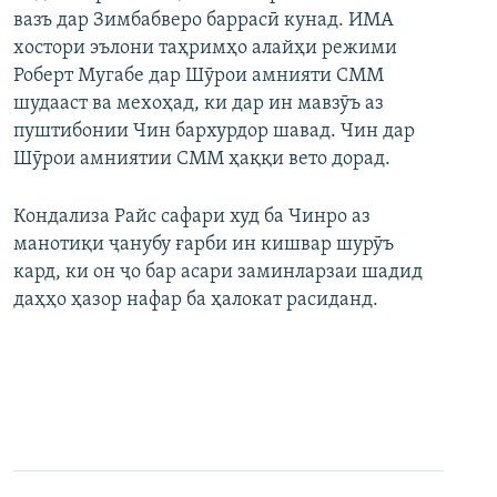
вазъ дар Зимбабверо баррасӣ кунад. ИМА
ГУЗОРИШҲОИ РАДИОӢ
Русский
хостори эълони таҳримҳо алайҳи режими
Роберт Мугабе дар Шӯрои амнияти СММ
ПАЙГИРӢ КУНЕД
шудааст ва мехоҳад, ки дар ин мавзӯъ аз
пуштибонии Чин бархурдор шавад. Чин дар
Шӯрои амниятии СММ ҳаққи вето дорад.
Кондализа Райс сафари худ ба Чинро аз
манотиқи ҷанубу ғарби ин кишвар шурӯъ
Ҳамаи сомонаҳои RFE/RL
кард, ки он ҷо бар асари заминларзаи шадид
даҳҳо ҳазор нафар ба ҳалокат расиданд.