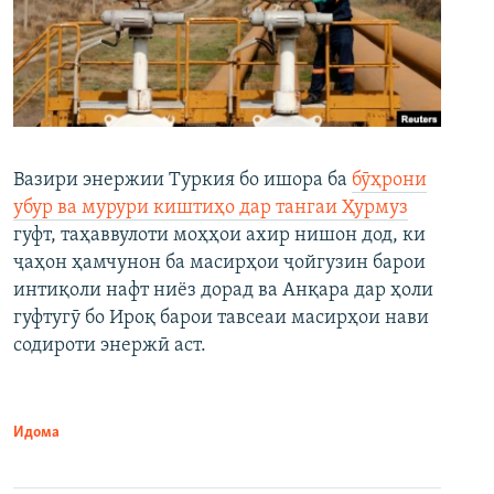
Вазири энержии Туркия бо ишора ба
бӯҳрони
убур ва мурури киштиҳо дар тангаи Ҳурмуз
гуфт, таҳаввулоти моҳҳои ахир нишон дод, ки
ҷаҳон ҳамчунон ба масирҳои ҷойгузин барои
интиқоли нафт ниёз дорад ва Анқара дар ҳоли
гуфтугӯ бо Ироқ барои тавсеаи масирҳои нави
содироти энержӣ аст.
Идома