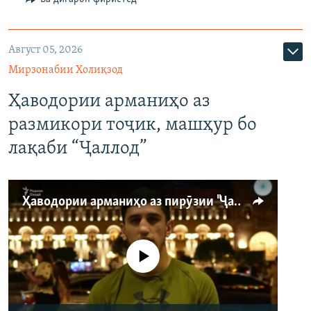
Август 05, 2026
Мирзонабии Холиқзод
Ҳаводории арманиҳо аз
размикори тоҷик, машҳур бо
лақаби “Ҷаллод”
Ҳаводории арманиҳо аз пирӯзии "Ҷаллод"-и тоҷик
Феълан кор намекунад