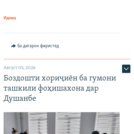
Идома
Ба дигарон фиристед
Август 05, 2026
Боздошти хориҷиён ба гумони
ташкили фоҳишахона дар
Душанбе