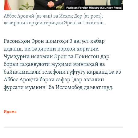
Аббос Ароқчӣ (аз чап) ва Исҳоқ Дор (аз рост),
вазирони корҳои хориҷии Эрон ва Покистон.
Расонаҳои Эрон шомгоҳи 3 август хабар
доданд, ки вазирони корҳои хориҷии
Ҷумҳурии исломии Эрон ва Покистон дар
бораи таҳаввулоти муҳими минтақаӣ ва
байналмилалӣ телефонӣ гуфтугӯ карданд ва аз
Аббос Ароқчӣ барои сафар "дар аввалин
фурсати мумкин" ба Исломобод даъват шуд.
Идома