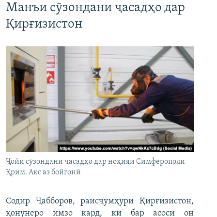
Манъи сӯзондани ҷасадҳо дар
Қирғизистон
Ҷойи сӯзондани ҷасадҳо дар ноҳияи Симферополи
Қрим. Акс аз бойгонӣ
Содир Ҷабборов, раисҷумҳури Қирғизистон,
қонунеро имзо кард, ки бар асоси он