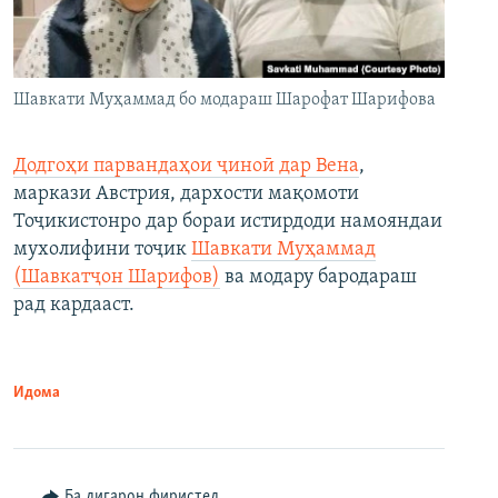
Шавкати Муҳаммад бо модараш Шарофат Шарифова
Додгоҳи парвандаҳои ҷиноӣ дар Вена
,
маркази Австрия, дархости мақомоти
Тоҷикистонро дар бораи истирдоди намояндаи
мухолифини тоҷик
Шавкати Муҳаммад
(Шавкатҷон Шарифов)
ва модару бародараш
рад кардааст.
Идома
Ба дигарон фиристед