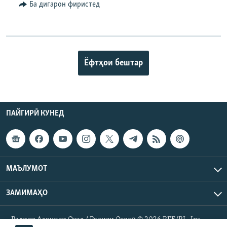
Ба дигарон фиристед
Ёфтҳои бештар
ПАЙГИРӢ КУНЕД
МАЪЛУМОТ
ЗАМИМАҲО
Радиои Аврупои Озод / Радиои Озодӣ © 2026 RFE/RL. Inc.