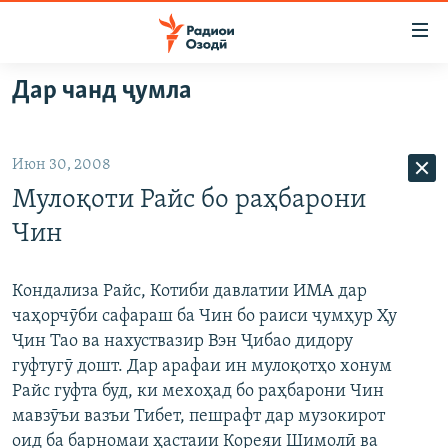
Пайвандҳои
дастрасӣ
Ҷаҳиш
Дар чанд ҷумла
ба
ГӮШАҲО
мояи
ГАПИ ОЗОД
СИЁСАТ
аслӣ
Июн 30, 2008
РӮЗГОРИ МУҲОҶИР
Ҷаҳиш
ИҚТИСОД
Мулоқоти Райс бо раҳбарони
ба
САЛОМ, ХОҲАР
ҶОМЕА
феҳристи
Чин
ТАҲҚИҚОТ
ҚАЗИЯИ "КРОКУС"
аслӣ
Ҷаҳиш
ҶАНГ ДАР УКРАИНА
ОСИЁИ МАРКАЗӢ
Кондализа Райс, Котиби давлатии ИМА дар
ба
чаҳорчӯби сафараш ба Чин бо раиси ҷумҳур Ҳу
НАЗАРИ МАРДУМ
ФАРҲАНГ
ҷустор
Ҷин Тао ва нахуствазир Вэн Ҷибао дидору
ЧАНДРАСОНАӢ
МЕҲМОНИ ОЗОДӢ
БЛОГИСТОН
гуфтугӯ дошт. Дар арафаи ин мулоқотҳо хонум
Райс гуфта буд, ки мехоҳад бо раҳбарони Чин
РӮЙХАТҲО
ВАРЗИШ
ОЗОДӢ ОНЛАЙН
ВИДЕО
мавзӯъи вазъи Тибет, пешрафт дар музокирот
КИТОБҲОИ ОЗОДӢ
НИГОРИСТОН
оид ба барномаи ҳастаии Кореяи Шимолӣ ва