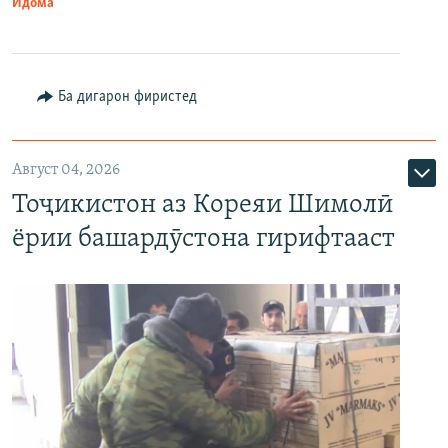
Идома
Ба дигарон фиристед
Август 04, 2026
Тоҷикистон аз Кореяи Шимолӣ
ёрии башардӯстона гирифтааст