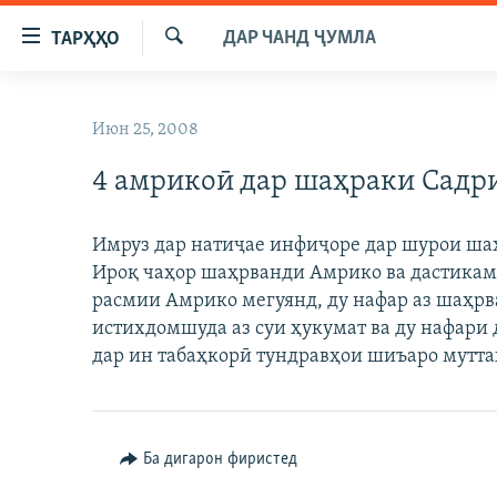
Пайвандҳои
ДАР ЧАНД ҶУМЛА
ТАРҲҲО
дастрасӣ
Ҷустуҷӯ
Ҷаҳиш
ГӮШАҲО
ба
Июн 25, 2008
ГАПИ ОЗОД
СИЁСАТ
мояи
аслӣ
4 амрикоӣ дар шаҳраки Садр
РӮЗГОРИ МУҲОҶИР
ИҚТИСОД
Ҷаҳиш
САЛОМ, ХОҲАР
ҶОМЕА
ба
Имруз дар натиҷае инфиҷоре дар шурои ш
феҳристи
ТАҲҚИҚОТ
ҚАЗИЯИ "КРОКУС"
Ироқ чаҳор шаҳрванди Амрико ва дастика
аслӣ
ҶАНГ ДАР УКРАИНА
расмии Амрико мегуянд, ду нафар аз шаҳ
ОСИЁИ МАРКАЗӢ
Ҷаҳиш
истихдомшуда аз суи ҳукумат ва ду нафари
ба
НАЗАРИ МАРДУМ
ФАРҲАНГ
дар ин табаҳкорӣ тундравҳои шиъаро мутта
ҷустор
ЧАНДРАСОНАӢ
МЕҲМОНИ ОЗОДӢ
БЛОГИСТОН
РӮЙХАТҲО
ВАРЗИШ
ОЗОДӢ ОНЛАЙН
ВИДЕО
КИТОБҲОИ ОЗОДӢ
Ба дигарон фиристед
НИГОРИСТОН