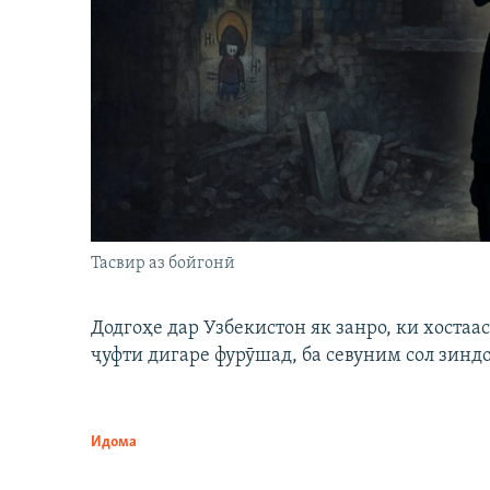
Тасвир аз бойгонӣ
Додгоҳе дар Узбекистон як занро, ки хостаа
ҷуфти дигаре фурӯшад, ба севуним сол зинд
Идома