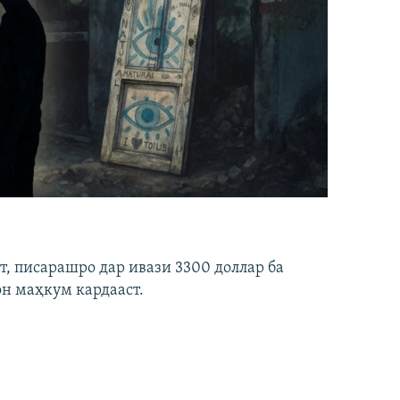
ст, писарашро дар ивази 3300 доллар ба
он маҳкум кардааст.