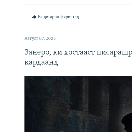
Ба дигарон фиристед
Август 07, 2026
Занеро, ки хостааст писараш
кардаанд