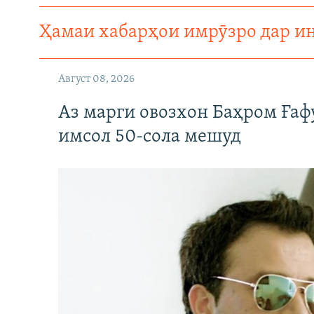
ГУЗОРИШҲОИ РАДИОӢ
Ҳамаи хабарҳои имрӯзро дар и
Август 08, 2026
Аз марги овозхон Баҳром Ғаф
имсол 50-сола мешуд