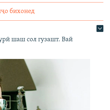
нҷо бихонед
урӣ шаш сол гузашт. Вай