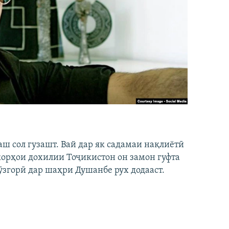
аш сол гузашт. Вай дар як садамаи нақлиётӣ
 корҳои дохилии Тоҷикистон он замон гуфта
ӯзгорӣ дар шаҳри Душанбе рух додааст.