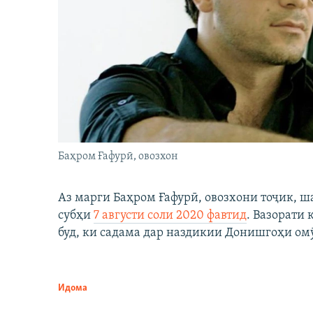
Баҳром Ғафурӣ, овозхон
Аз марги Баҳром Ғафурӣ, овозхони тоҷик, ш
субҳи
7 августи соли 2020 фавтид
. Вазорати
буд, ки садама дар наздикии Донишгоҳи ом
Идома