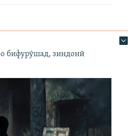
ро бифурӯшад, зиндонӣ