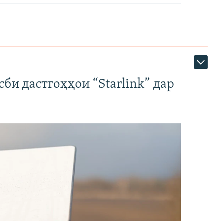
би дастгоҳҳои “Starlink” дар