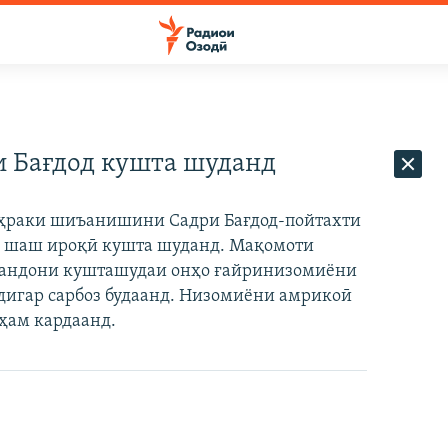
и Бағдод кушта шуданд
аҳраки шиъанишини Садри Бағдод-пойтахти
м шаш ироқӣ кушта шуданд. Мақомоти
рвандони кушташудаи онҳо ғайринизомиёни
 дигар сарбоз будаанд. Низомиёни амрикоӣ
ҳам кардаанд.