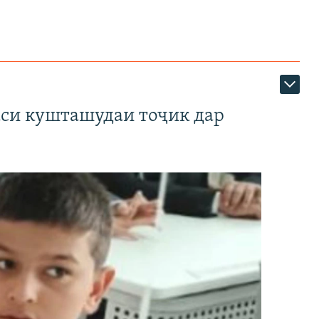
аси кушташудаи тоҷик дар