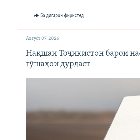
Ба дигарон фиристед
Август 07, 2026
Нақшаи Тоҷикистон барои нас
гӯшаҳои дурдаст