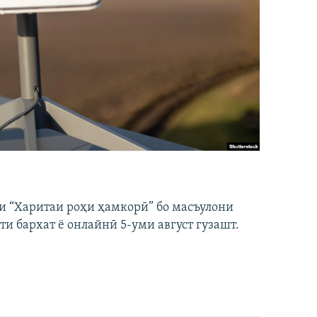
и “Харитаи роҳи ҳамкорӣ” бо масъулони
ти бархат ё онлайнӣ 5-уми август гузашт.