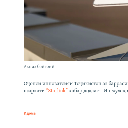
Акс аз бойгонӣ
Оҷонси инноватсияи Тоҷикистон аз барраси
ширкати
“Starlink”
хабар додааст. Ин мулоқо
Идома