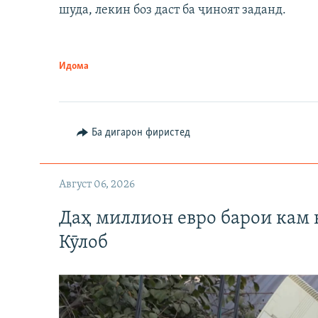
шуда, лекин боз даст ба ҷиноят заданд.
Идома
Ба дигарон фиристед
Август 06, 2026
Даҳ миллион евро барои кам 
Кӯлоб