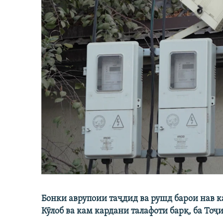
Бонки аврупоии таҷдид ва рушд барои нав 
Кӯлоб ва кам кардани талафоти барқ, ба Тоҷ