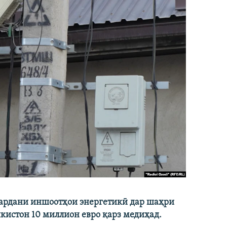
кардани иншоотҳои энергетикӣ дар шаҳри
икистон 10 миллион евро қарз медиҳад.