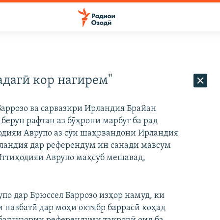
адагӣ кор нагирем"
аррозо ва сарвазири Ирландия Брайан
 берун рафтан аз бӯҳрони марбут ба рад
одияи Аврупо аз сӯи шаҳрвандони Ирландия
рландия дар референдум ин санади мавсум
Иттиҳодияи Аврупо маҳсуб мешавад,
по дар Брюссел Баррозо изҳор намуд, ки
 навбатӣ дар моҳи октябр баррасӣ хоҳад