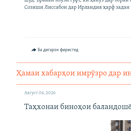
шуд. Брайан Коуэн гуфт, ки ҳанӯз дар бора
ГУЗОРИШҲОИ РАДИОӢ
Созиши Лиссабон дар Ирландия ҳарф задан б
Ба дигарон фиристед
Ҳамаи хабарҳои имрӯзро дар и
Август 06, 2026
Таҳхонаи биноҳои баландошё