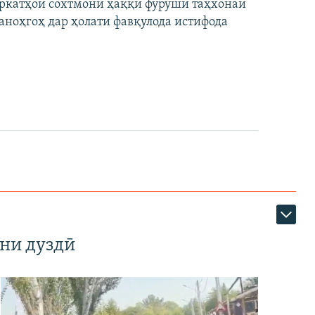
ширкатҳои сохтмонӣ ҳаққи фурӯши таҳхонаи
аноҳгоҳ дар ҳолати фавқулода истифода
ни дуздӣ