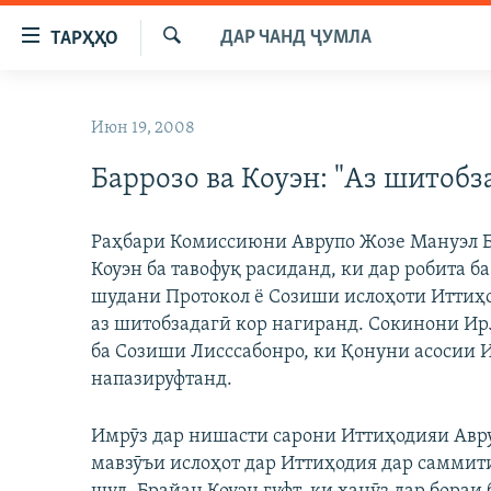
Пайвандҳои
ДАР ЧАНД ҶУМЛА
ТАРҲҲО
дастрасӣ
Ҷустуҷӯ
Ҷаҳиш
ГӮШАҲО
ба
Июн 19, 2008
ГАПИ ОЗОД
СИЁСАТ
мояи
аслӣ
Баррозо ва Коуэн: "Аз шитобз
РӮЗГОРИ МУҲОҶИР
ИҚТИСОД
Ҷаҳиш
САЛОМ, ХОҲАР
ҶОМЕА
ба
Раҳбари Комиссиюни Аврупо Жозе Мануэл Б
феҳристи
ТАҲҚИҚОТ
ҚАЗИЯИ "КРОКУС"
Коуэн ба тавофуқ расиданд, ки дар робита ба
аслӣ
ҶАНГ ДАР УКРАИНА
шудани Протокол ё Созиши ислоҳоти Иттиҳ
ОСИЁИ МАРКАЗӢ
Ҷаҳиш
аз шитобзадагӣ кор нагиранд. Сокинони И
ба
НАЗАРИ МАРДУМ
ФАРҲАНГ
ба Созиши Лисссабонро, ки Қонуни асосии 
ҷустор
ЧАНДРАСОНАӢ
МЕҲМОНИ ОЗОДӢ
БЛОГИСТОН
напазируфтанд.
РӮЙХАТҲО
ВАРЗИШ
ОЗОДӢ ОНЛАЙН
ВИДЕО
Имрӯз дар нишасти сарони Иттиҳодияи Авру
КИТОБҲОИ ОЗОДӢ
НИГОРИСТОН
мавзӯъи ислоҳот дар Иттиҳодия дар саммити