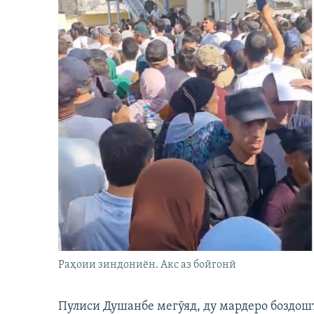
Раҳоии зиндониён. Акс аз бойгонӣ
Пулиси Душанбе мегӯяд, ду мардеро боздошт 