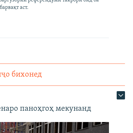
и баргузории референдуми такрорӣ оид ба
арвақт аст.
нҷо бихонед
наро паноҳгоҳ мекунанд