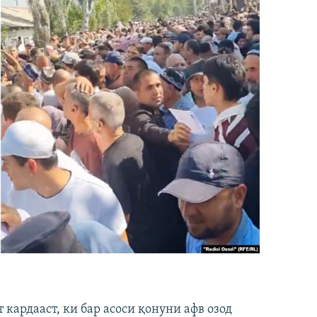
кардааст, ки бар асоси қонуни афв озод