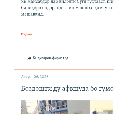
Як мансабдор дар вилояти Суғд гуфтааст, 
биноҳоро надоранд ва ин маконҳо ҳамчун п
мешаванд.
Идома
Ба дигарон фиристед
Август 06, 2026
Боздошти ду афвшуда бо гумо