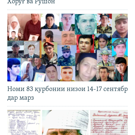
Хоруғ ва Рӯшон
Номи 83 қурбонии низои 14-17 сентябр
дар марз