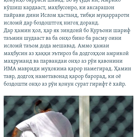
қонунҳо баррасӣ шавад. Бо вуҷуди ин, Амрико
кӯшиш кардааст, маҳбусонро, ки аксарашон
пайрави дини Ислом ҳастанд, тибқи муқаррароти
исломӣ дар боздоштгоҳ нигоҳ доранд.
Дар ҳамин ҳол, ҳар як зиндонӣ бо Қуръони шариф
таъмин шудааст ва ба онҳо бино ба расму оини
исломӣ таъом дода мешавад. Аммо ҳамаи
маҳбусин аз ҳаққи эътироз ба додгоҳҳои амрикоӣ
маҳруманд ва парвандаи онҳо аз рӯи қавонини
ИМА мавриди муҳокима қарор намегирад. Ҳамин
тавр, додгоҳ наметавонад қарор барорад, ки оё
боздошти онҳо аз рӯи қонун сурат гирифт ё хайр.