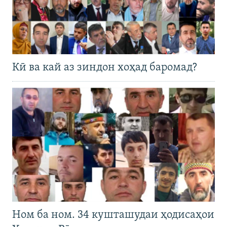
Кӣ ва кай аз зиндон хоҳад баромад?
Ном ба ном. 34 кушташудаи ҳодисаҳои