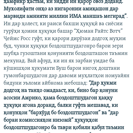
ҳамфикр ҳастам, ки зидди ин қарор овоз доданд.
Мухолифати онҳо аз нигаронии амиқашон дар
марвиди амнияти миллии ИМА маншаъ мегирад”
.
Ин дар ҳолест, ки раиси бахши ҳуқуқӣ ва сиёсии
гурӯҳи ҳомии ҳуқуқи башар “Ҳюман Райтс Вотч”
Ҷеймс Росс гуфт, ки қарори дирӯзаи додгоҳ муҳим
буд, чунки ҳуқуқи боздоштшудагонро барои зери
шубҳа гузоштани қонунияти боздошташон таъмин
мекунад. Вай афзуд, ки ин як зарбаи умдае ба
кӯшишҳои ҳукумати Буш барои нигоҳ доштани
гумонбаршудагон дар давоми муҳлатҳои номуайян
бидуни эъломи айбнома мебошад:
“Дар ҳукми
додгоҳ на танҳо омадааст, ки, бино бар қонуни
асосии Амрико, ҳама боздоштшудагон ҳаққу
ҳуқуқи ягона доранд, балки гуфта мешавад, ки
қонунҳои “бархӯрд бо боздоштшудагон” ва “дар
бораи комиссияҳои низомӣ” ҳуқуқҳои
боздоштшудагонро ба таври қобили қабул таъмин