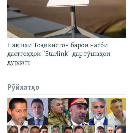
Нақшаи Тоҷикистон барои насби
дастгоҳҳои “Starlink” дар гӯшаҳои
дурдаст
Рӯйхатҳо