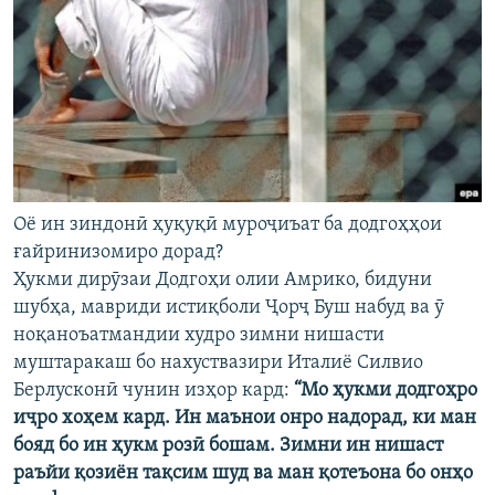
Оё ин зиндонӣ ҳуқуқӣ муроҷиъат ба додгоҳҳои
ғайринизомиро дорад?
Ҳукми дирӯзаи Додгоҳи олии Амрико, бидуни
шубҳа, мавриди истиқболи Ҷорҷ Буш набуд ва ӯ
ноқаноъатмандии худро зимни нишасти
муштаракаш бо нахуствазири Италиё Силвио
Берлусконӣ чунин изҳор кард:
“Мо ҳукми додгоҳро
иҷро хоҳем кард. Ин маънои онро надорад, ки ман
бояд бо ин ҳукм розӣ бошам. Зимни ин нишаст
раъйи қозиён тақсим шуд ва ман қотеъона бо онҳо