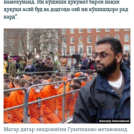
намекунанд. Ин кӯшиши ҳукумат барои нақзи
ҳуқуқи аслӣ буд ва додгоҳи олӣ ин кӯшишҳоро рад
кард”
.
Магар дигар зиндониёни Гуантанамо метавонанд