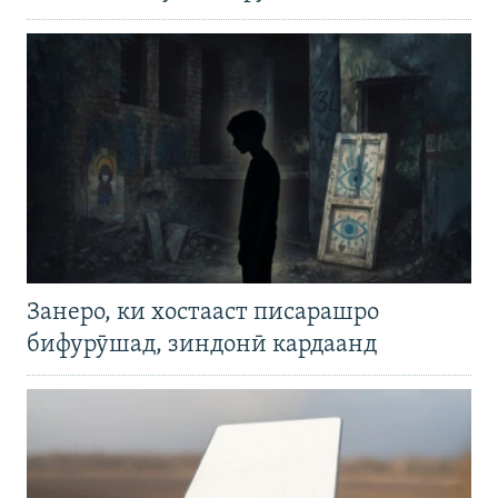
Занеро, ки хостааст писарашро
бифурӯшад, зиндонӣ кардаанд