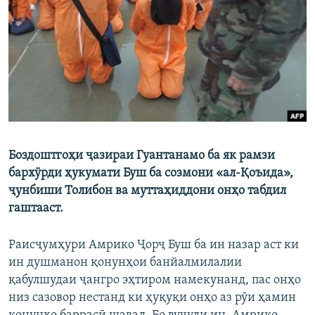
ГУЗОРИШҲОИ РАДИОӢ
Русский
ПАЙГИРӢ КУНЕД
Боздоштгоҳи ҷазираи Гуантанамо ба як рамзи
Ҳамаи сомонаҳои RFE/RL
бархӯрди ҳукумати Буш ба созмони «ал-Қоъида»,
ҷунбиши Толибон ва муттаҳиддони онҳо табдил
гаштааст.
Раисҷумҳури Амрико Ҷорҷ Буш ба ин назар аст ки
ин душманон қонунҳои банйалмилалии
қабулшудаи ҷангро эҳтиром намекунанд, пас онҳо
низ сазовор нестанд ки ҳуқуқи онҳо аз рӯи ҳамин