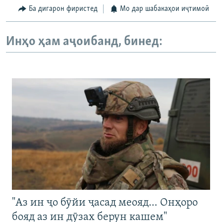
Ба дигарон фиристед
Мо дар шабакаҳои иҷтимоӣ
Инҳо ҳам аҷоибанд, бинед:
"Аз ин ҷо бӯйи ҷасад меояд… Онҳоро
бояд аз ин дӯзах берун кашем"