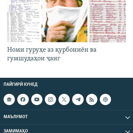
Номи гуруҳе аз қурбониён ва
гумшудаҳои ҷанг
ПАЙГИРӢ КУНЕД
МАЪЛУМОТ
ЗАМИМАҲО