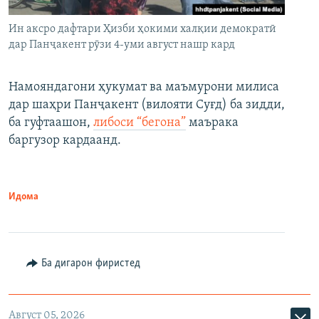
Ин аксро дафтари Ҳизби ҳокими халқии демократӣ
дар Панҷакент рӯзи 4-уми август нашр кард
Намояндагони ҳукумат ва маъмурони милиса
дар шаҳри Панҷакент (вилояти Суғд) ба зидди,
ба гуфтаашон,
либоси “бегона”
маърака
баргузор кардаанд.
Идома
Ба дигарон фиристед
Август 05, 2026