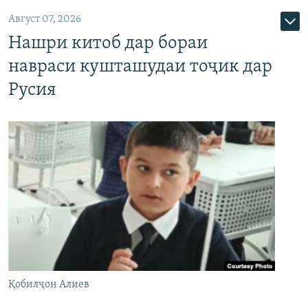
Август 07, 2026
Нашри китоб дар бораи
навраси кушташудаи тоҷик дар
Русия
Қобилҷон Алиев