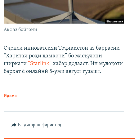
Акс аз бойгонӣ
Оҷонси инноватсияи Тоҷикистон аз баррасии
“Харитаи роҳи ҳамкорӣ” бо масъулони
ширкати
“Starlink”
хабар додааст. Ин мулоқоти
бархат ё онлайнӣ 5-уми август гузашт.
Идома
Ба дигарон фиристед