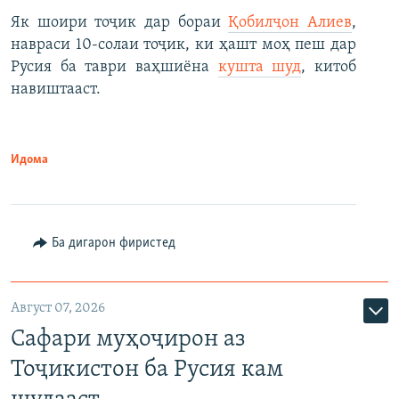
Як шоири тоҷик дар бораи
Қобилҷон Алиев
,
навраси 10-солаи тоҷик, ки ҳашт моҳ пеш дар
Русия ба таври ваҳшиёна
кушта шуд
, китоб
навиштааст.
Идома
Ба дигарон фиристед
Август 07, 2026
Сафари муҳоҷирон аз
Тоҷикистон ба Русия кам