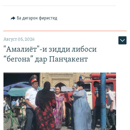
Ба дигарон фиристед
Август 05, 2026
"Амалиёт"-и зидди либоси
“бегона” дар Панҷакент