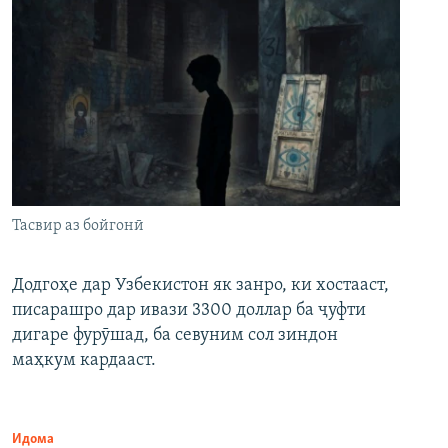
Тасвир аз бойгонӣ
Додгоҳе дар Узбекистон як занро, ки хостааст,
писарашро дар ивази 3300 доллар ба ҷуфти
дигаре фурӯшад, ба севуним сол зиндон
маҳкум кардааст.
Идома