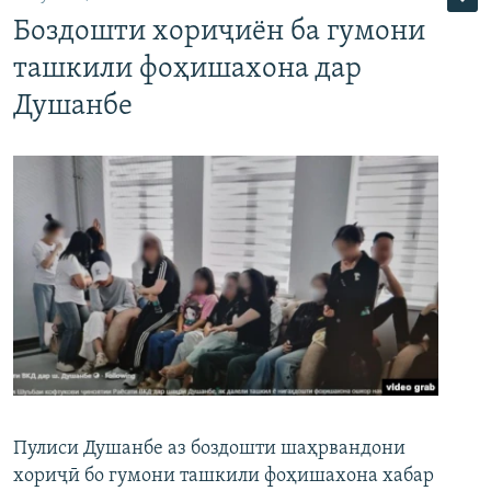
Боздошти хориҷиён ба гумони
ташкили фоҳишахона дар
Душанбе
Пулиси Душанбе аз боздошти шаҳрвандони
хориҷӣ бо гумони ташкили фоҳишахона хабар