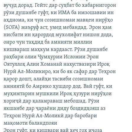
вуҷуд дорад. Гейтс дар суҳбат бо хабарнигорон
ГУЗОРИШҲОИ РАДИОӢ
Русский
рӯзи душанбе гуфт, ки ИМА ба имзошавии ин
аҳднома, ки чун созишномаи мавқеи нирӯҳо
ПАЙГИРӢ КУНЕД
(SOFA) маъруф аст, умед мебандад. Эрон ҳам
нисбати ин қарордод мухолифат нишон дода,
онро чун таҳдид ба амнияти миллии
кишвараш маҳкум кардааст. Рӯзи душанбе
раҳбари олии Ҷумҳурии Исломии Эрон
Оятуллоҳ Алии Хоманаӣ нахуствазири Ироқ
Ҳамаи сомонаҳои RFE/RL
Нурӣ Ал-Моликиро, ки бо як сафар дар Теҳрон
қарор дошт, алайҳи тасвиби созишномаи
амниятӣ бо Амрико ҳушдор дод. Вай гуфт, ки
муҳимтарин мушкили Ироқ ҳузури нирӯҳои
хориҷӣ дар қаламраваш мебошад. Рӯзи
якшанбе дар ҷараёни диду боздидҳояш аз
Теҳрон Нурӣ Ал-Моликӣ дар баробари
мақомоти баландпояи
Эрон гуфт, ки кишвари вай ҳеҷ гоҳ иҷоза