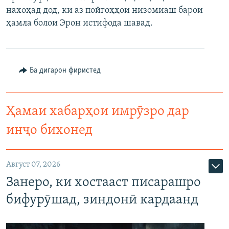
нахоҳад дод, ки аз пойгоҳҳои низомиаш барои
ҳамла болои Эрон истифода шавад.
Ба дигарон фиристед
Ҳамаи хабарҳои имрӯзро дар
инҷо бихонед
Август 07, 2026
Занеро, ки хостааст писарашро
бифурӯшад, зиндонӣ кардаанд