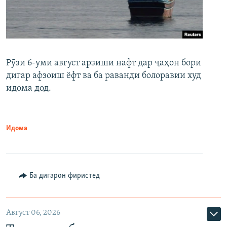
Рӯзи 6-уми август арзиши нафт дар ҷаҳон бори
дигар афзоиш ёфт ва ба раванди болоравии худ
идома дод.
Идома
Ба дигарон фиристед
Август 06, 2026