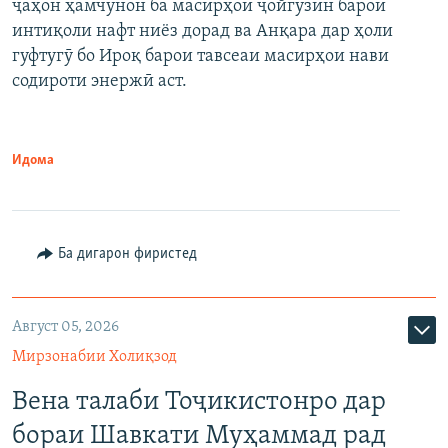
ҷаҳон ҳамчунон ба масирҳои ҷойгузин барои
интиқоли нафт ниёз дорад ва Анқара дар ҳоли
гуфтугӯ бо Ироқ барои тавсеаи масирҳои нави
содироти энержӣ аст.
Идома
Ба дигарон фиристед
Август 05, 2026
Мирзонабии Холиқзод
Вена талаби Тоҷикистонро дар
бораи Шавкати Муҳаммад рад