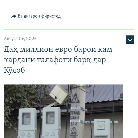
Ба дигарон фиристед
Август 06, 2026
Даҳ миллион евро барои кам
кардани талафоти барқ дар
Кӯлоб