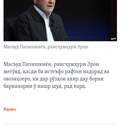
Масъуд Пизишкиён, раисҷумҳури Эрон.
Масъуд Пизишкиён, раисҷумҳури Эрон
мегӯяд, қасди ба истеъфо рафтан надорад ва
овозаҳоеро, ки дар рӯзҳои ахир дар бораи
барканории ӯ нашр шуд, рад кард.
Идома