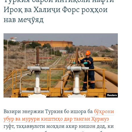
Туркия барои интиқоли нафти
Ироқ ва Халиҷи Форс роҳҳои
нав меҷӯяд
Вазири энержии Туркия бо ишора ба
бӯҳрони
убур ва мурури киштиҳо дар тангаи Ҳурмуз
гуфт, таҳаввулоти моҳҳои ахир нишон дод, ки