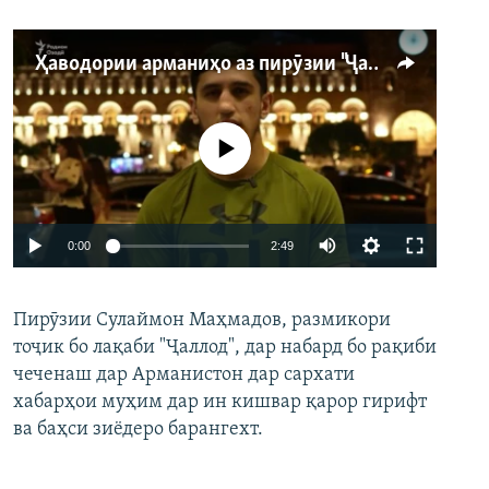
Ҳаводории арманиҳо аз пирӯзии "Ҷаллод"-и тоҷик
Феълан кор намекунад
Auto
0:00
2:49
240p
Пирӯзии Сулаймон Маҳмадов, размикори
360p
тоҷик бо лақаби "Ҷаллод", дар набард бо рақиби
480p
Auto
240p
360p
480p
чеченаш дар Арманистон дар сархати
720p
хабарҳои муҳим дар ин кишвар қарор гирифт
720p
1080p
ва баҳси зиёдеро барангехт.
1080p