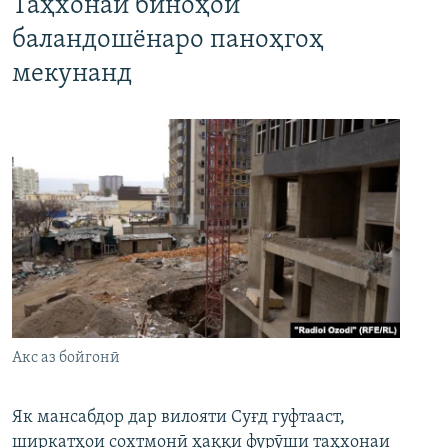
Таҳхонаи биноҳои
баландошёнаро паноҳгоҳ
мекунанд
Акс аз бойгонӣ
Як мансабдор дар вилояти Суғд гуфтааст,
ширкатҳои сохтмонӣ ҳаққи фурӯши таҳхонаи