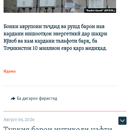
Бонки аврупоии таҷдид ва рушд барои нав
кардани иншоотҳои энергетикӣ дар шаҳри
Кӯлоб ва кам кардани талафоти барқ, ба
Тоҷикистон 10 миллион евро қарз медиҳад.
Идома
Ба дигарон фиристед
Август 06, 2026