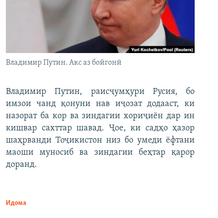
Владимир Путин. Акс аз бойгонӣ
Владимир Путин, раисҷумҳури Русия, бо
имзои чанд қонуни нав иҷозат додааст, ки
назорат ба кор ва зиндагии хориҷиён дар ин
кишвар сахттар шавад. Ҷое, ки садҳо ҳазор
шаҳрванди Тоҷикистон низ бо умеди ёфтани
маоши муносиб ва зиндагии беҳтар қарор
доранд.
Идома