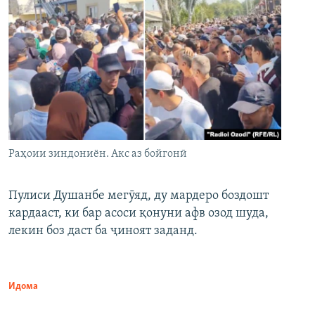
Раҳоии зиндониён. Акс аз бойгонӣ
Пулиси Душанбе мегӯяд, ду мардеро боздошт
кардааст, ки бар асоси қонуни афв озод шуда,
лекин боз даст ба ҷиноят заданд.
Идома