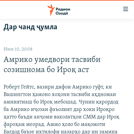
Пайвандҳои
дастрасӣ
Ҷаҳиш
Дар чанд ҷумла
ба
ГӮШАҲО
мояи
ГАПИ ОЗОД
СИЁСАТ
аслӣ
Июн 10, 2008
РӮЗГОРИ МУҲОҶИР
Ҷаҳиш
ИҚТИСОД
Амрико умедвори тасвиби
ба
САЛОМ, ХОҲАР
ҶОМЕА
феҳристи
созишнома бо Ироқ аст
ТАҲҚИҚОТ
ҚАЗИЯИ "КРОКУС"
аслӣ
Ҷаҳиш
ҶАНГ ДАР УКРАИНА
ОСИЁИ МАРКАЗӢ
Роберт Гейтс, вазири дифои Амрико гуфт, ки
ба
Вашингтон ҳамоно хоҳони тасвиби аҳдномаи
НАЗАРИ МАРДУМ
ФАРҲАНГ
ҷустор
амниятиаш бо Ироқ мебошад. Чунин қарордод
ЧАНДРАСОНАӢ
МЕҲМОНИ ОЗОДӢ
БЛОГИСТОН
ба Амрико иҷозаи фаъолият дар хоки Ироқро
ҳатто баъди анҷоми ваколатҳои СММ дар Ироқ
РӮЙХАТҲО
ВАРЗИШ
ОЗОДӢ ОНЛАЙН
ВИДЕО
фароҳам меорад. Аммо ҳоло бо мақомоти
КИТОБҲОИ ОЗОДӢ
НИГОРИСТОН
Бағдод баъзе ихтилофи назарҳо дар ин замина