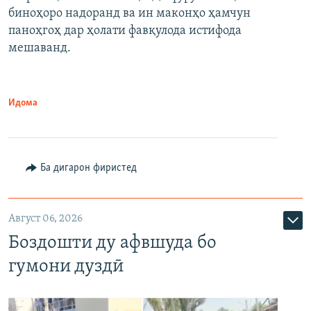
биноҳоро надоранд ва ин маконҳо ҳамчун
паноҳгоҳ дар ҳолати фавқулода истифода
мешаванд.
Идома
Ба дигарон фиристед
Август 06, 2026
Боздошти ду афвшуда бо
гумони дуздӣ