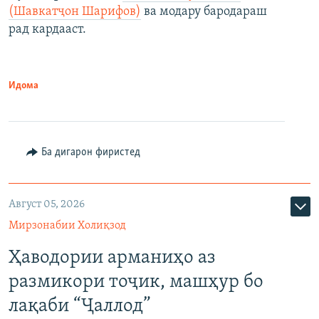
(Шавкатҷон Шарифов)
ва модару бародараш
рад кардааст.
Идома
Ба дигарон фиристед
Август 05, 2026
Мирзонабии Холиқзод
Ҳаводории арманиҳо аз
размикори тоҷик, машҳур бо
лақаби “Ҷаллод”