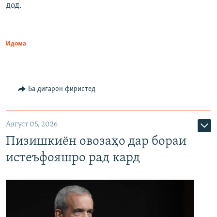
дод.
Идома
Ба дигарон фиристед
Август 05, 2026
Пизишкиён овозаҳо дар бораи
истеъфояшро рад кард