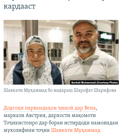
кардааст
Шавкати Муҳаммад бо модараш Шарофат Шарифова
Додгоҳи парвандаҳои ҷиноӣ дар Вена
,
маркази Австрия, дархости мақомоти
Тоҷикистонро дар бораи истирдоди намояндаи
мухолифини тоҷик
Шавкати Муҳаммад