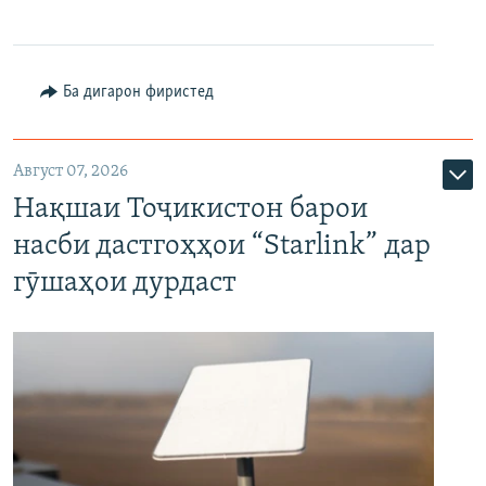
Ба дигарон фиристед
Август 07, 2026
Нақшаи Тоҷикистон барои
насби дастгоҳҳои “Starlink” дар
гӯшаҳои дурдаст