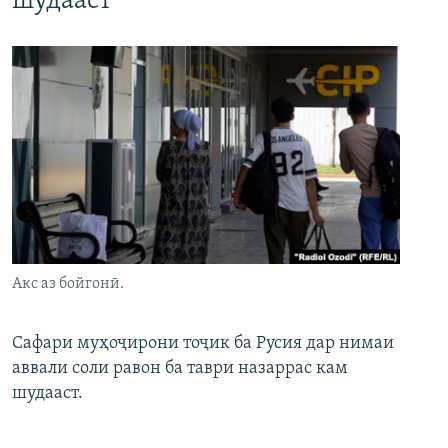
шудааст
Акс аз бойгонӣ.
Сафари муҳоҷирони тоҷик ба Русия дар нимаи
аввали соли равон ба таври назаррас кам
шудааст.