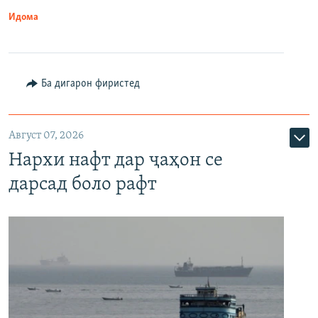
Идома
Ба дигарон фиристед
Август 07, 2026
Нархи нафт дар ҷаҳон се
дарсад боло рафт