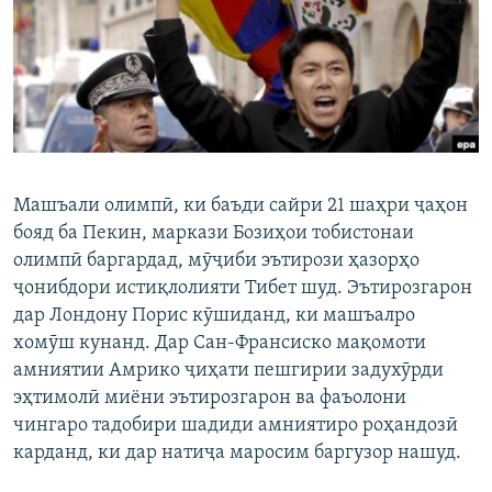
ГУЗОРИШҲОИ РАДИОӢ
Русский
ПАЙГИРӢ КУНЕД
Машъали олимпӣ, ки баъди сайри 21 шаҳри ҷаҳон
бояд ба Пекин, маркази Бозиҳои тобистонаи
Ҳамаи сомонаҳои RFE/RL
олимпӣ баргардад, мӯҷиби эътирози ҳазорҳо
ҷонибдори истиқлолияти Тибет шуд. Эътирозгарон
дар Лондону Порис кӯшиданд, ки машъалро
хомӯш кунанд. Дар Сан-Франсиско мақомоти
амниятии Амрико ҷиҳати пешгирии задухӯрди
эҳтимолӣ миёни эътирозгарон ва фаъолони
чингаро тадобири шадиди амниятиро роҳандозӣ
карданд, ки дар натиҷа маросим баргузор нашуд.