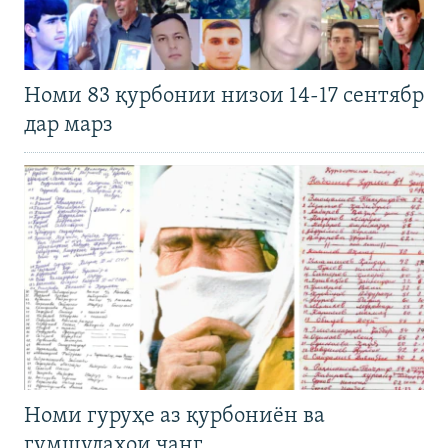
Номи 83 қурбонии низои 14-17 сентябр
дар марз
Номи гуруҳе аз қурбониён ва
гумшудаҳои ҷанг