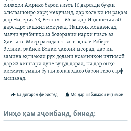
оилаҳои Амрико барои ғизоъ 16 дарсади буҷаи
олилаашонро харҷ мекунанд, дар ҳоле ки ин рақам
дар Нигерия 73, Ветнам – 65 ва дар Индонезия 50
дарсадро ташкил мекунад. Нашрия менависад,
мавҷи ҷунбишҳо аз болоравии нархи ғизоъ аз
Ҳаити то Миср расидааст ва аз қавли Роберт
Зеллик, райиси Бонки ҷаҳонӣ меорад, дар ин
замина эҳтимоли рух додани ноамниҳои иҷтимоӣ
дар 33 кишвари дунё вуҷуд дорад, ки дар онҳо
қисмати умдаи буҷаи хонаводаҳо барои ғизо сарф
мешавад.
Ба дигарон фиристед
Мо дар шабакаҳои иҷтимоӣ
Инҳо ҳам аҷоибанд, бинед: