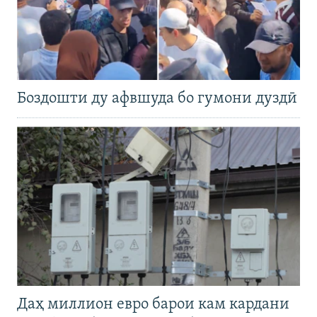
Боздошти ду афвшуда бо гумони дуздӣ
Даҳ миллион евро барои кам кардани