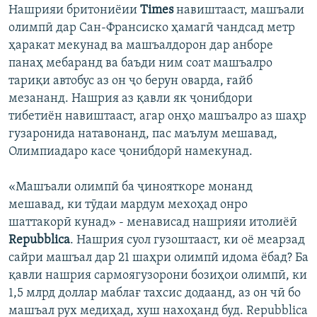
Нашрияи бритониёии
Times
навиштааст, машъали
олимпӣ дар Сан-Франсиско ҳамагӣ чандсад метр
ҳаракат мекунад ва машъалдорон дар анборе
панаҳ мебаранд ва баъди ним соат машъалро
тариқи автобус аз он ҷо берун оварда, ғайб
мезананд. Нашрия аз қавли як ҷонибдори
тибетиён навиштааст, агар онҳо машъалро аз шаҳр
гузаронида натавонанд, пас маълум мешавад,
Олимпиадаро касе ҷонибдорӣ намекунад.
«Машъали олимпӣ ба ҷинояткоре монанд
мешавад, ки тӯдаи мардум мехоҳад онро
шаттакорӣ кунад» - менависад нашрияи итолиёӣ
Repubblica
. Нашрия суол гузоштааст, ки оё меарзад
сайри машъал дар 21 шаҳри олимпӣ идома ёбад? Ба
қавли нашрия сармоягузорони бозиҳои олимпӣ, ки
1,5 млрд доллар маблағ тахсис додаанд, аз он чӣ бо
машъал рух медиҳад, хуш нахоҳанд буд. Repubblica