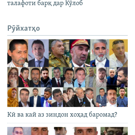
талафоти барқ дар Кӯлоб
Рӯйхатҳо
Кӣ ва кай аз зиндон хоҳад баромад?