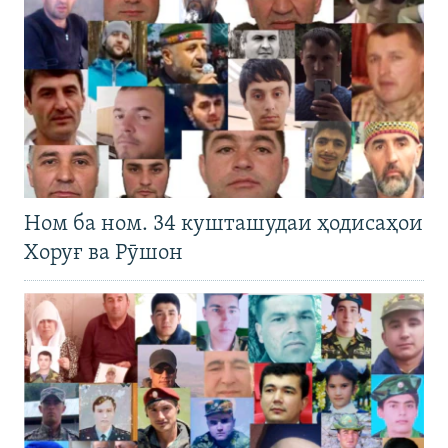
Ном ба ном. 34 кушташудаи ҳодисаҳои
Хоруғ ва Рӯшон