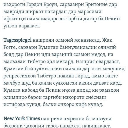
изҳороти Гордон Броун, сарвазири Бритониё дар
мавриди ширкат накардан дар маросими
ифтитоҳи олимпиадаро як зарбаи дигар ба Пекин
унвон кардааст.
Tagesspiegel
нашрияи олмонӣ менависад, Жак
Рогге, сарвари Кумитаи байнулмилалии олимпӣ
бояд дар Пекин иди варзишӣ созмон медод, на
масъалаи Тибетро ҳал мекард. Нашрия овардааст,
Кумитаи байнулмилалии олимпӣ дар оғоз мекӯшид
репрессияҳои Тибетро нодида гирад, аммо вақте
маҷбур шуд ба ҳалли сулҳомези қазия даъват кард.
Кумита набояд ба Пекин иҷоза диҳад ки рамзҳои
олимпиро барои тарғиби изҳороти сиёсиаш
истифода кунад, балки онҳоро ҳифз кунад.
New York Times
нашрияи амрикоӣ ба мавзӯъи
бӯҳрони ҷаҳонии ғизоъ пардохта навиштааст,