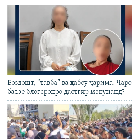
Боздошт, “тавба” ва ҳабсу ҷарима. Чаро
баъзе блогеронро дастгир мекунанд?