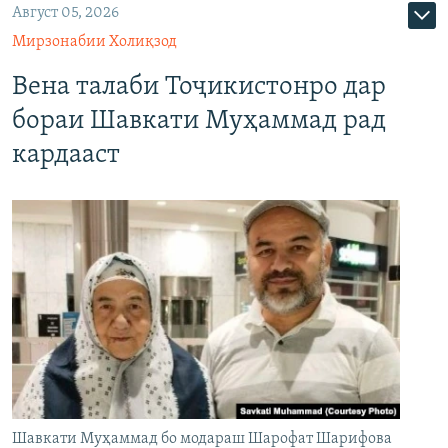
Август 05, 2026
Мирзонабии Холиқзод
Вена талаби Тоҷикистонро дар
бораи Шавкати Муҳаммад рад
кардааст
Шавкати Муҳаммад бо модараш Шарофат Шарифова