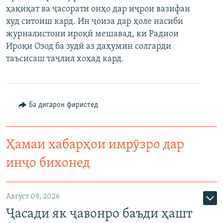
ҳақиқат ва ҷасорати онҳо дар иҷрои вазифаи
ГУЗОРИШҲОИ РАДИОӢ
Русский
худ ситоиш кард. Ин ҷоиза дар ҳоле насиби
журналистони ироқӣ мешавад, ки Радиои
ПАЙГИРӢ КУНЕД
Ироқи Озод ба зудӣ аз даҳумин солгарди
таъсисаш таҷлил хоҳад кард.
Ба дигарон фиристед
Ҳамаи сомонаҳои RFE/RL
Ҳамаи хабарҳои имрӯзро дар
инҷо бихонед
Август 09, 2026
Ҷасади як ҷавонро баъди ҳашт