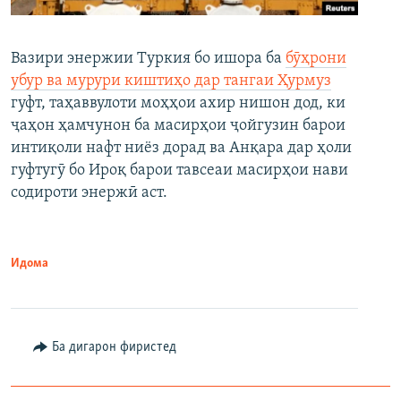
Вазири энержии Туркия бо ишора ба
бӯҳрони
убур ва мурури киштиҳо дар тангаи Ҳурмуз
гуфт, таҳаввулоти моҳҳои ахир нишон дод, ки
ҷаҳон ҳамчунон ба масирҳои ҷойгузин барои
интиқоли нафт ниёз дорад ва Анқара дар ҳоли
гуфтугӯ бо Ироқ барои тавсеаи масирҳои нави
содироти энержӣ аст.
Идома
Ба дигарон фиристед