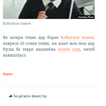
Қобилҷон Алиев
Як шоири тоҷик дар бораи
Қобилҷон Алиев
,
навраси 10-солаи тоҷик, ки ҳашт моҳ пеш дар
Русия ба таври ваҳшиёна
кушта шуд
, китоб
навиштааст.
Идома
Ба дигарон фиристед