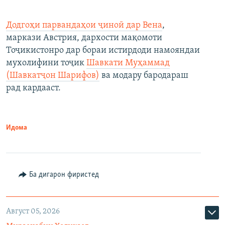
Додгоҳи парвандаҳои ҷиноӣ дар Вена
,
маркази Австрия, дархости мақомоти
Тоҷикистонро дар бораи истирдоди намояндаи
мухолифини тоҷик
Шавкати Муҳаммад
(Шавкатҷон Шарифов)
ва модару бародараш
рад кардааст.
Идома
Ба дигарон фиристед
Август 05, 2026