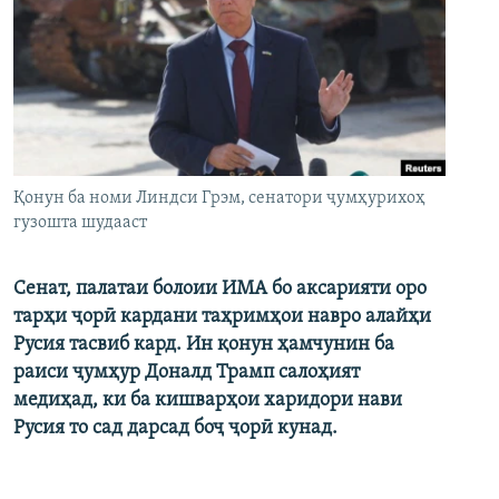
Қонун ба номи Линдси Грэм, сенатори ҷумҳурихоҳ
гузошта шудааст
Сенат, палатаи болоии ИМА бо аксарияти оро
тарҳи ҷорӣ кардани таҳримҳои навро алайҳи
Русия тасвиб кард. Ин қонун ҳамчунин ба
раиси ҷумҳур Доналд Трамп салоҳият
медиҳад, ки ба кишварҳои харидори нави
Русия то сад дарсад боҷ ҷорӣ кунад.