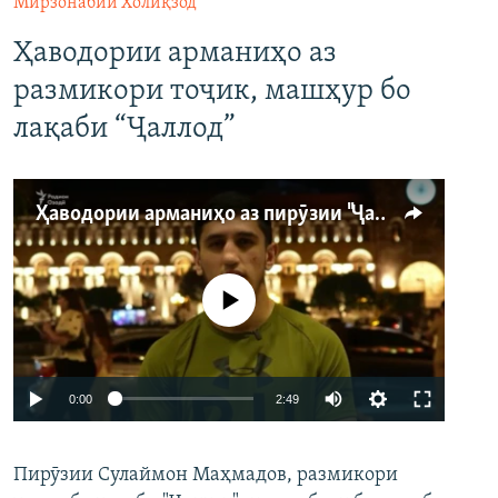
Мирзонабии Холиқзод
Ҳаводории арманиҳо аз
размикори тоҷик, машҳур бо
лақаби “Ҷаллод”
Ҳаводории арманиҳо аз пирӯзии "Ҷаллод"-и тоҷик
Феълан кор намекунад
Auto
0:00
2:49
240p
Пирӯзии Сулаймон Маҳмадов, размикори
360p