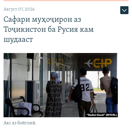
Август 07, 2026
Сафари муҳоҷирон аз
Тоҷикистон ба Русия кам
шудааст
Акс аз бойгонӣ.