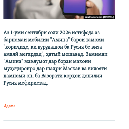
Аз 1-уми сентябри соли 2026 истифода аз
барномаи мобилии "Амина" барои тамоми
"хориҷиҳо, ки вурудашон ба Русия бе виза
амалӣ мегардад", ҳатмӣ мешавад. Замимаи
"Амина" маълумот дар бораи макони
муҳоҷиронро дар шаҳри Маскав ва вилояти
ҳамноми он, ба Вазорати корҳои дохилии
Русия мефиристад.
Идома