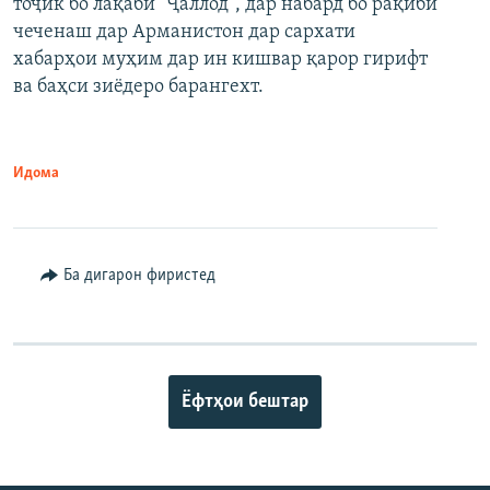
тоҷик бо лақаби "Ҷаллод", дар набард бо рақиби
480p
Auto
240p
360p
480p
чеченаш дар Арманистон дар сархати
720p
хабарҳои муҳим дар ин кишвар қарор гирифт
720p
1080p
ва баҳси зиёдеро барангехт.
1080p
Идома
Ба дигарон фиристед
Ёфтҳои бештар