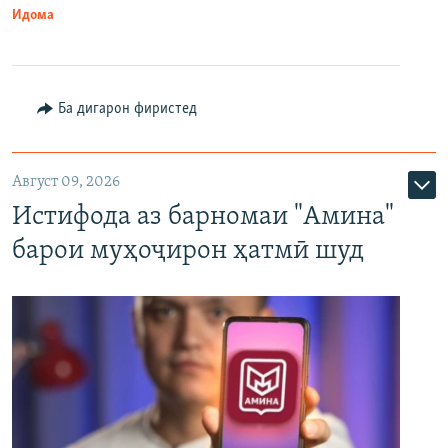
Идома
Ба дигарон фиристед
Август 09, 2026
Истифода аз барномаи "Амина"
барои муҳоҷирон ҳатмӣ шуд