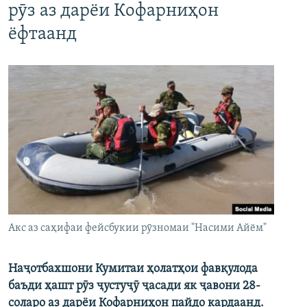
рӯз аз дарёи Кофарниҳон
ёфтаанд
Акс аз саҳифаи фейсбукии рӯзномаи "Насими Айём"
Наҷотбахшони Кумитаи ҳолатҳои фавқулода
баъди ҳашт рӯз ҷустуҷӯ ҷасади як ҷавони 28-
соларо аз дарёи Кофарниҳон пайдо кардаанд.