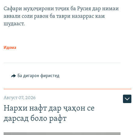
Сафари муҳоҷирони тоҷик ба Русия дар нимаи
аввали соли равон ба таври назаррас кам
шудааст.
Идома
Ба дигарон фиристед
Август 07, 2026
Нархи нафт дар ҷаҳон се
дарсад боло рафт