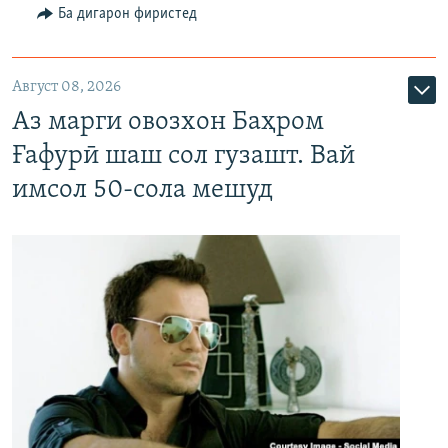
Ба дигарон фиристед
Август 08, 2026
Аз марги овозхон Баҳром
Ғафурӣ шаш сол гузашт. Вай
имсол 50-сола мешуд