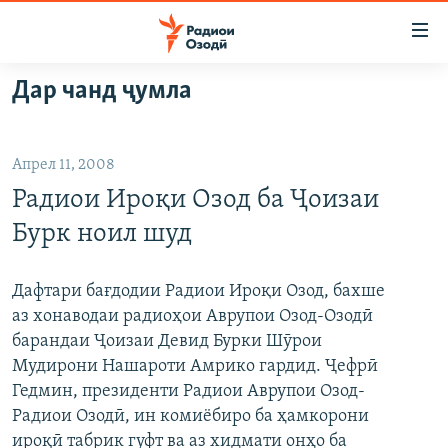
Пайвандҳои
дастрасӣ
Ҷаҳиш
Дар чанд ҷумла
ба
ГӮШАҲО
мояи
ГАПИ ОЗОД
СИЁСАТ
аслӣ
Апрел 11, 2008
РӮЗГОРИ МУҲОҶИР
Ҷаҳиш
ИҚТИСОД
Радиои Ироқи Озод ба Ҷоизаи
ба
САЛОМ, ХОҲАР
ҶОМЕА
феҳристи
Бурк ноил шуд
ТАҲҚИҚОТ
ҚАЗИЯИ "КРОКУС"
аслӣ
Ҷаҳиш
ҶАНГ ДАР УКРАИНА
ОСИЁИ МАРКАЗӢ
Дафтари бағдодии Радиои Ироқи Озод, бахше
ба
аз хонаводаи радиоҳои Аврупои Озод-Озодӣ
НАЗАРИ МАРДУМ
ФАРҲАНГ
ҷустор
барандаи Ҷоизаи Девид Бурки Шӯрои
ЧАНДРАСОНАӢ
МЕҲМОНИ ОЗОДӢ
БЛОГИСТОН
Мудирони Нашароти Амрико гардид. Ҷефрӣ
Гедмин, президенти Радиои Аврупои Озод-
РӮЙХАТҲО
ВАРЗИШ
ОЗОДӢ ОНЛАЙН
ВИДЕО
Радиои Озодӣ, ин комиёбиро ба ҳамкорони
КИТОБҲОИ ОЗОДӢ
НИГОРИСТОН
ироқӣ табрик гуфт ва аз хидмати онҳо ба