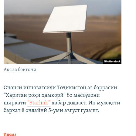
Акс аз бойгонӣ
Оҷонси инноватсияи Тоҷикистон аз баррасии
“Харитаи роҳи ҳамкорӣ” бо масъулони
ширкати
“Starlink”
хабар додааст. Ин мулоқоти
бархат ё онлайнӣ 5-уми август гузашт.
Идома