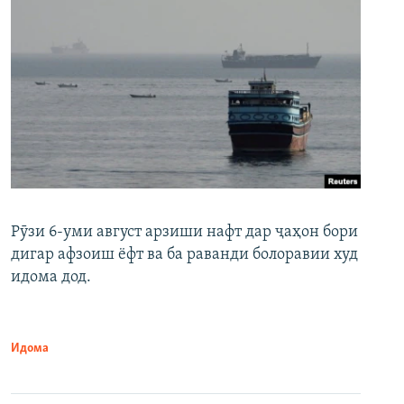
Рӯзи 6-уми август арзиши нафт дар ҷаҳон бори
дигар афзоиш ёфт ва ба раванди болоравии худ
идома дод.
Идома