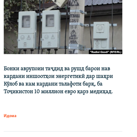
Бонки аврупоии таҷдид ва рушд барои нав
кардани иншоотҳои энергетикӣ дар шаҳри
Кӯлоб ва кам кардани талафоти барқ, ба
Тоҷикистон 10 миллион евро қарз медиҳад.
Идома