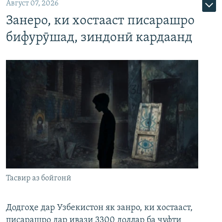
Август 07, 2026
Занеро, ки хостааст писарашро
бифурӯшад, зиндонӣ кардаанд
Тасвир аз бойгонӣ
Додгоҳе дар Узбекистон як занро, ки хостааст,
писарашро дар ивази 3300 доллар ба ҷуфти