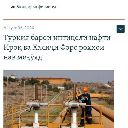
Ба дигарон фиристед
Август 06, 2026
Туркия барои интиқоли нафти
Ироқ ва Халиҷи Форс роҳҳои
нав меҷӯяд