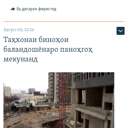
Ба дигарон фиристед
Август 06, 2026
Таҳхонаи биноҳои
баландошёнаро паноҳгоҳ
мекунанд