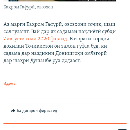
Баҳром Ғафурӣ, овозхон
Аз марги Баҳром Ғафурӣ, овозхони тоҷик, шаш
сол гузашт. Вай дар як садамаи нақлиётӣ субҳи
7 августи соли 2020 фавтид
. Вазорати корҳои
дохилии Тоҷикистон он замон гуфта буд, ки
садама дар наздикии Донишгоҳи омӯзгорӣ
дар шаҳри Душанбе рух додааст.
Идома
Ба дигарон фиристед