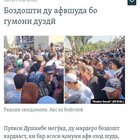
Август 06, 2026
Боздошти ду афвшуда бо
гумони дуздӣ
Раҳоии зиндониён. Акс аз бойгонӣ
Пулиси Душанбе мегӯяд, ду мардеро боздошт
кардааст, ки бар асоси қонуни афв озод шуда,