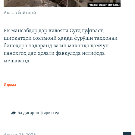
Акс аз бойгонӣ
Як мансабдор дар вилояти Суғд гуфтааст,
ширкатҳои сохтмонӣ ҳаққи фурӯши таҳхонаи
биноҳоро надоранд ва ин маконҳо ҳамчун
паноҳгоҳ дар ҳолати фавқулода истифода
мешаванд.
Идома
Ба дигарон фиристед