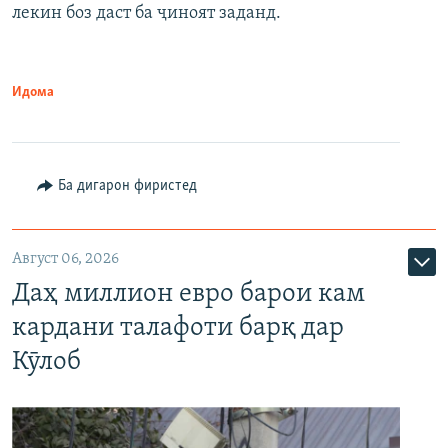
лекин боз даст ба ҷиноят заданд.
Идома
Ба дигарон фиристед
Август 06, 2026
Даҳ миллион евро барои кам
кардани талафоти барқ дар
Кӯлоб