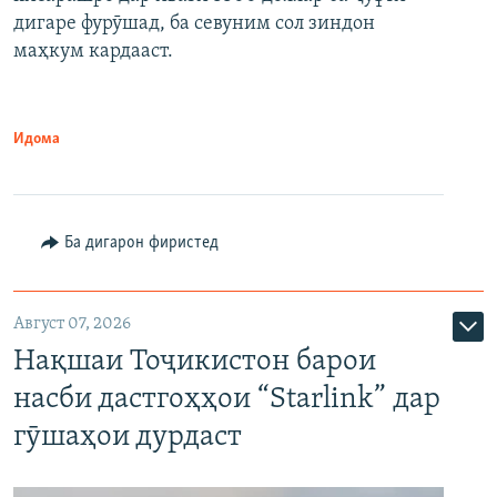
дигаре фурӯшад, ба севуним сол зиндон
маҳкум кардааст.
Идома
Ба дигарон фиристед
Август 07, 2026
Нақшаи Тоҷикистон барои
насби дастгоҳҳои “Starlink” дар
гӯшаҳои дурдаст