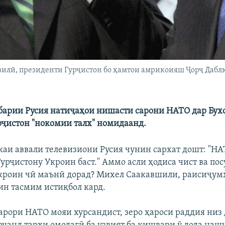
илӣ, президенти Гурҷистон бо ҳамтои амрикоияш Ҷорҷ Даблю 
барии Русия натиҷаҳои нишасти сарони НАТО дар Бух
рҷистон "нокомии талх" номидаанд.
аи аввали телевизиони Русия чунин сархат дошт: "НА
Гурҷистону Укроин баст." Аммо асли ҳодиса чист ва п
кроин чӣ маънӣ дорад? Михел Саакавшили, раисиҷум
 ин тасмим истиқбол кард.
қарори НАТО мояи хурсандист, зеро ҳароси раддия низ 