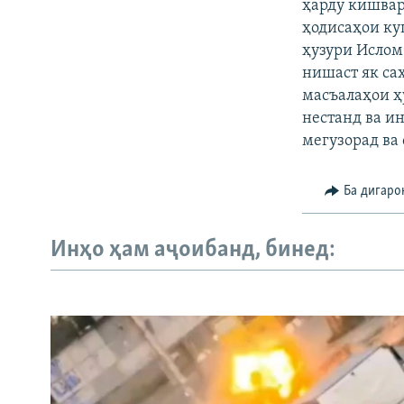
ҳарду кишвар
ҳодисаҳои ку
ҳузури Ислом
нишаст як са
масъалаҳои ҳ
нестанд ва и
мегузорад ва
Ба дигаро
Инҳо ҳам аҷоибанд, бинед: