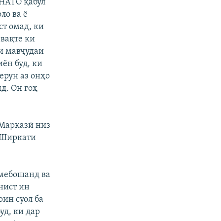
 НАТО қабул
ло ва ё
ст омад, ки
 вақте ки
и мавҷудаи
ён буд, ки
ерун аз онҳо
д. Он гоҳ
 Марказӣ низ
 Ширкати
 мебошанд ва
нист ин
рин суол ба
д, ки дар