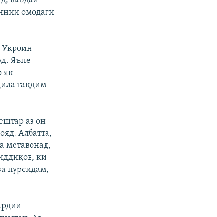
уд, ваъдаи
фаннии омодагӣ
у Укроин
уд. Яъне
о як
ҳила тақдим
ештар аз он
ояд. Албатта,
а метавонад,
иддиқов, ки
ва пурсидам,
ардии