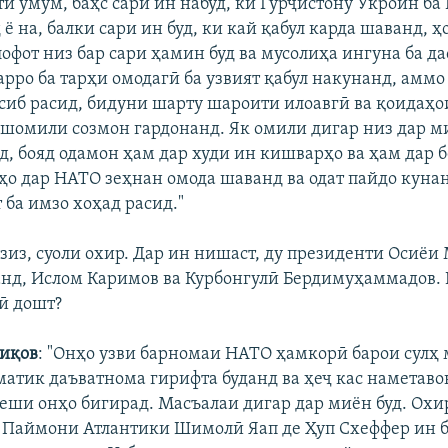
ти умум, баҳс сари ин набуд, ки Гурҷистону Укроин ба
ё на, балки сари ин буд, ки кай қабул карда шаванд, ҳо
офот низ бар сари ҳамин буд ва мусолиҳа ингуна ба да
рро ба тарҳи омодагӣ ба узвият қабул накунанд, аммо
сиб расид, бидуни шарту шароити илоавгӣ ва қоидаҳо
шомили созмон гардонанд. Як омили дигар низ дар ми
д, бояд одамон ҳам дар худи ин кишварҳо ва ҳам дар б
нҳо дар НАТО зеҳнан омода шаванд ва одат пайдо кунан
 ба имзо хоҳад расид."
зиз, суоли охир. Дар ин нишаст, ду президенти Осиёи
нд, Ислом Каримов ва Курбонгулӣ Бердимуҳаммадов.
ӣ дошт?
иқов
: "Онҳо узви барномаи НАТО ҳамкорӣ барои сулҳ
оматик даъватнома гирифта буданд ва ҳеҷ кас наметаво
пеши онҳо бигирад. Масъалаи дигар дар миён буд. Охи
 Паймони Атлантики Шимолӣ Яап де Ҳуп Схеффер ин бу