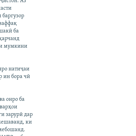
ҷистон. Аз
шасти
 баргузор
уваффақ
шакӣ ба
 ҳарчанд
ри мумкини
нро натиҷаи
р ин бора чӣ
ва онро ба
шварҳои
и зарурӣ дар
мешаванд, ки
 мебошанд.