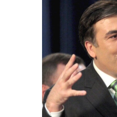
ГУЗОРИШҲОИ РАДИОӢ