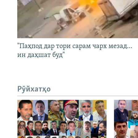
"Паҳпод дар тори сарам чарх мезад…
ин даҳшат буд"
Рӯйхатҳо