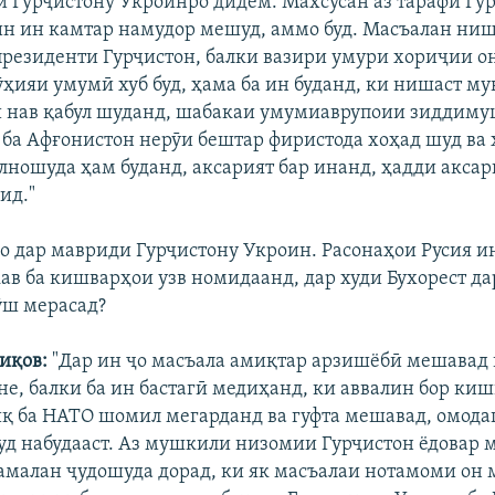
 Гурҷистону Укроинро дидем. Махсусан аз тарафи Гур
н ин камтар намудор мешуд, аммо буд. Масъалан ни
президенти Гурҷистон, балки вазири умури хориҷии он
ӯҳияи умумӣ хуб буд, ҳама ба ин буданд, ки нишаст м
и нав қабул шуданд, шабакаи умумиаврупоии зиддиму
, ба Афғонистон нерӯи бештар фиристода хоҳад шуд ва
лношуда ҳам буданд, аксарият бар инанд, ҳадди акса
ид."
 дар мавриди Гурҷистону Укроин. Расонаҳои Русия и
в ба кишварҳои узв номидаанд, дар худи Бухорест да
гӯш мерасад?
иқов:
"Дар ин ҷо масъала амиқтар арзишёбӣ мешавад 
 не, балки ба ин бастагӣ медиҳанд, ки аввалин бор ки
қ ба НАТО шомил мегарданд ва гуфта мешавад, омодаг
уд набудааст. Аз мушкили низомии Гурҷистон ёдовар 
амалан ҷудошуда дорад, ки як масъалаи нотамоми он