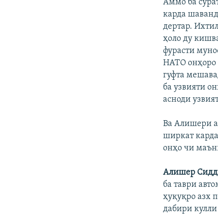
Аммо ба сура
карда шаванд 
дертар. Ихтил
ҳоло ду кишва
фурасти муно
НАТО онҳоро 
гуфта мешава
ба узвияти о
асноди узвият
Ва Алишери а
ширкат карда
онҳо чи маън
Алишер Сидд
ба таври авт
ҳуқуқро азх 
дабири кулли