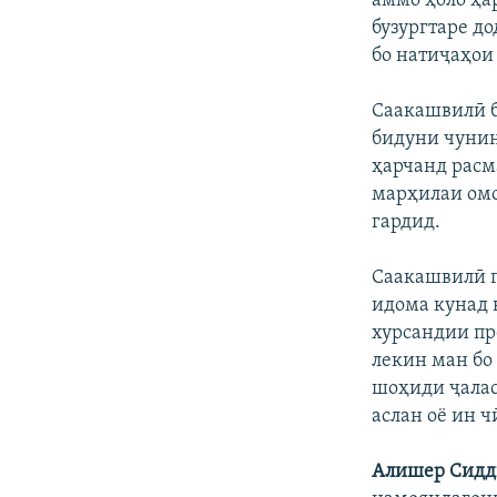
аммо ҳоло ҳа
бузургтаре до
бо натиҷаҳои
Саакашвилӣ б
бидуни чунин
ҳарчанд расм
марҳилаи омо
гардид.
Саакашвилӣ г
идома кунад в
хурсандии пр
лекин ман бо
шоҳиди ҷалас
аслан оё ин ч
Алишер Сидд