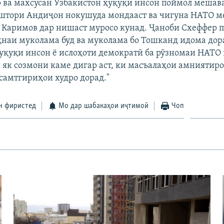
 ва махсусан Узбакистон ҳуқуқи инсон поймол мешав
штори Андиҷон нокушуда мондааст ва чигуна НАТО м
 Каримов дар нишаст муросо кунад. Ҷаноби Схеффер п
ҳнаи муколама буд ва муколама бо Тошканд идома дор
уқуқи инсон ё ислоҳоти демократӣ ба рӯзномаи НАТО
н як созмони каме дигар аст, ки масъалаҳои амниятир
 самтгириҳои худро дорад."
н фиристед
Мо дар шабакаҳои иҷтимоӣ
Чоп