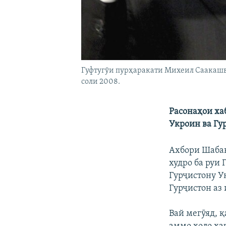
Гуфтугӯи пурҳаракати Михеил Саакашв
соли 2008.
Расонаҳои ха
Укроин ва Гу
Ахбори Шабак
худро ба руи 
Гурҷистону У
Гурҷистон аз
Вай мегӯяд, 