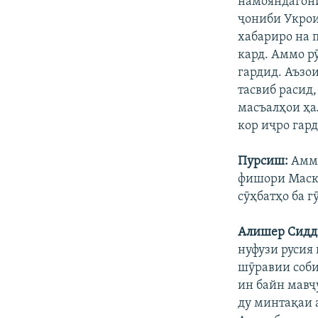
намояндагони
ҷониби Укрои
хабариро на 
кард. Аммо р
гардид. Аъзо
тасвиб расид
масъалҳои ҳа
кор иҷро гард
Пурсиш:
Аммо
фишори Маска
сӯҳбатҳо ба 
Алишер Сидд
нуфузи русия
шӯравии соби
ин байн мавҷ
ду минтақаи 