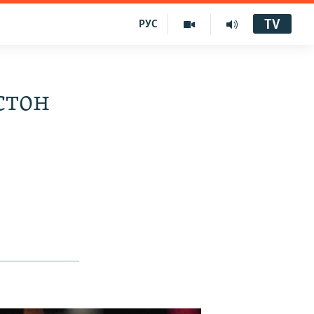
TV
РУС
стон