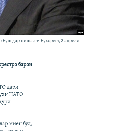
Буш дар нишасти Бухорест, 3 апрели
орестро барои
ТО дари
осухи НАТО
ҳури
дар миён буд,