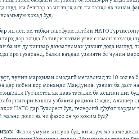
рчанд тарҳи омодагӣ ба узвият ба кишвари ӯ дода наш
да шуд, ки бештар аз ин тарҳ аст, ки танҳо як зинаи 
 ноамълум хоҳад буд.
ар ин аст, ки тибқи тавофуқи катбии НАТО Гурҷистон
 тарҳ дар оянда ба таври ҳатмӣ узви созмон хоҳанд ш
ан ба ин ду кишвар даъватномаи узвият дода нашуд, т
дагиро гузаранд, балки ваъдаи узвияти бе чунин мар
уфт, чунин марҳилаи омодагӣ метавонад то 10 сол ва б
а дар поёни кор монанди Мақдуния, узвият ба даст на
езиденти Гурҷистон як навъ тасаллӣ ба хештан низ буд
 хабарнигори Бахши узбакии радиои Озодӣ, Алишер С
аҳои НАТО дар Бухорест буд, телефонӣ сӯҳбат кардам 
ӣ маъни дошт ва чи фазое он ҷо ҳоким буд?
иқов:
"Фазои умумӣ ингуна буд, ки якум мо каме дилс