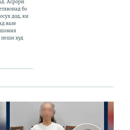
ад. Асрори
етавонад бо
осух дод, ки
ад вале
 шомил
о пеши худ