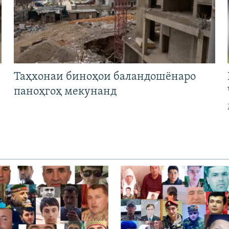
Таҳхонаи биноҳои баландошёнаро
паноҳгоҳ мекунанд