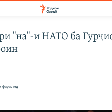
ри "на"-и НАТО ба Гурҷи
роин
д
н фиристед