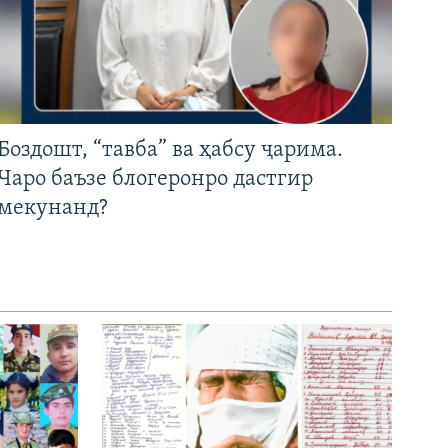
Боздошт, “тавба” ва ҳабсу ҷарима.
Чаро баъзе блогеронро дастгир
мекунанд?