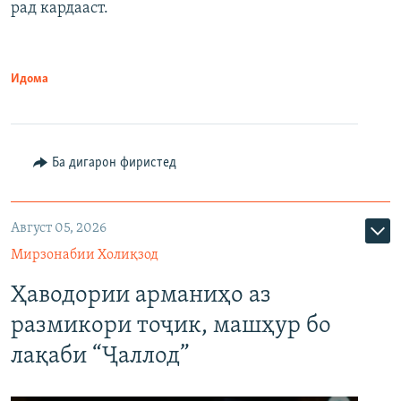
рад кардааст.
Идома
Ба дигарон фиристед
Август 05, 2026
Мирзонабии Холиқзод
Ҳаводории арманиҳо аз
размикори тоҷик, машҳур бо
лақаби “Ҷаллод”