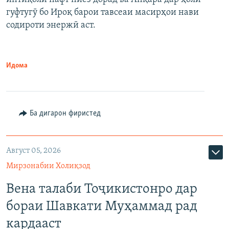
гуфтугӯ бо Ироқ барои тавсеаи масирҳои нави
содироти энержӣ аст.
Идома
Ба дигарон фиристед
Август 05, 2026
Мирзонабии Холиқзод
Вена талаби Тоҷикистонро дар
бораи Шавкати Муҳаммад рад
кардааст