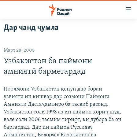
Пайвандҳои
дастрасӣ
Ҷаҳиш
Дар чанд ҷумла
ба
ГӮШАҲО
мояи
ГАПИ ОЗОД
СИЁСАТ
аслӣ
Март 28, 2008
РӮЗГОРИ МУҲОҶИР
Ҷаҳиш
ИҚТИСОД
Узбакистон ба паймони
ба
САЛОМ, ХОҲАР
ҶОМЕА
феҳристи
амниятӣ бармегардад
ТАҲҚИҚОТ
ҚАЗИЯИ "КРОКУС"
аслӣ
Ҷаҳиш
ҶАНГ ДАР УКРАИНА
ОСИЁИ МАРКАЗӢ
Порлмони Узбакистон қонун дар бораи
ба
узвияти ин кишвар дар созмони Паймони
НАЗАРИ МАРДУМ
ФАРҲАНГ
ҷустор
Амнияти Дастаҷамъиро ба тасвиб расонд.
ЧАНДРАСОНАӢ
МЕҲМОНИ ОЗОДӢ
БЛОГИСТОН
Узбакистон соли 1998 аз ин паймон хориҷ шуд,
вале соли 2006 тасмим гирифт, ки дубора ба он
РӮЙХАТҲО
ВАРЗИШ
ОЗОДӢ ОНЛАЙН
ВИДЕО
баргардад. Дар ин паймон Руссияву
КИТОБҲОИ ОЗОДӢ
НИГОРИСТОН
Арманистон, Белорусу Қазоқистон ва