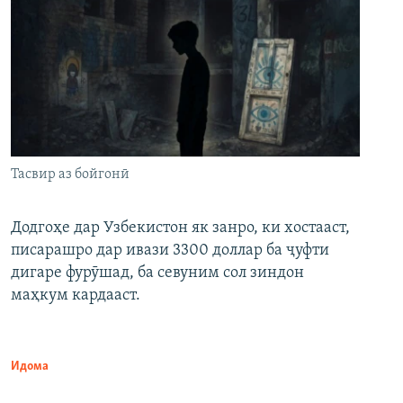
Тасвир аз бойгонӣ
Додгоҳе дар Узбекистон як занро, ки хостааст,
писарашро дар ивази 3300 доллар ба ҷуфти
дигаре фурӯшад, ба севуним сол зиндон
маҳкум кардааст.
Идома