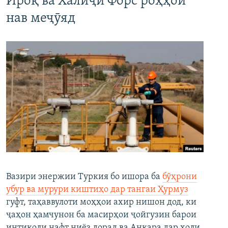
Ироқ ва Халиҷи Форс роҳҳои
нав меҷӯяд
Вазири энержии Туркия бо ишора ба
бӯҳрони
убур ва мурури киштиҳо дар тангаи Ҳурмуз
гуфт, таҳаввулоти моҳҳои ахир нишон дод, ки
ҷаҳон ҳамчунон ба масирҳои ҷойгузин барои
интиқоли нафт ниёз дорад ва Анқара дар ҳоли