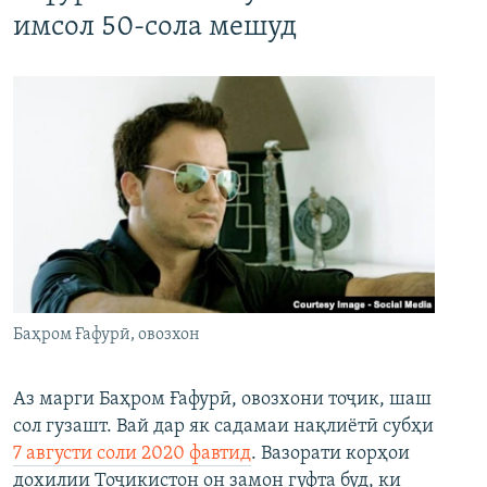
имсол 50-сола мешуд
Баҳром Ғафурӣ, овозхон
Аз марги Баҳром Ғафурӣ, овозхони тоҷик, шаш
сол гузашт. Вай дар як садамаи нақлиётӣ субҳи
7 августи соли 2020 фавтид
. Вазорати корҳои
дохилии Тоҷикистон он замон гуфта буд, ки