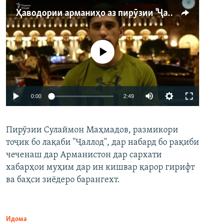
Ҳаводории арманиҳо аз пирӯзии "Ҷаллод"-и тоҷик
Феълан кор намекунад
Auto
0:00
2:49
240p
Пирӯзии Сулаймон Маҳмадов, размикори
360p
тоҷик бо лақаби "Ҷаллод", дар набард бо рақиби
480p
Auto
240p
360p
480p
чеченаш дар Арманистон дар сархати
720p
хабарҳои муҳим дар ин кишвар қарор гирифт
720p
1080p
ва баҳси зиёдеро барангехт.
1080p
Идома