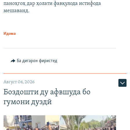
паноҳгоҳ дар ҳолати фавқулода истифода
мешаванд.
Идома
Ба дигарон фиристед
Август 06, 2026
Боздошти ду афвшуда бо
гумони дуздӣ