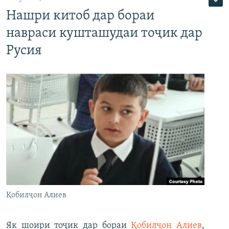
Нашри китоб дар бораи
навраси кушташудаи тоҷик дар
Русия
Қобилҷон Алиев
Як шоири тоҷик дар бораи
Қобилҷон Алиев
,