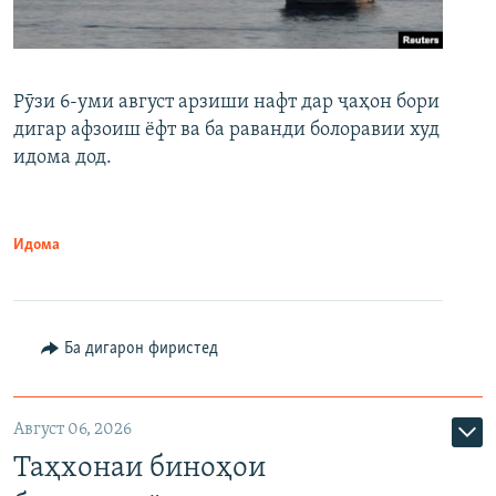
Рӯзи 6-уми август арзиши нафт дар ҷаҳон бори
дигар афзоиш ёфт ва ба раванди болоравии худ
идома дод.
Идома
Ба дигарон фиристед
Август 06, 2026
Таҳхонаи биноҳои