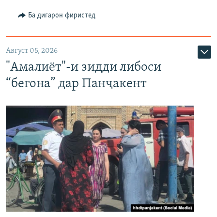
Ба дигарон фиристед
Август 05, 2026
"Амалиёт"-и зидди либоси
“бегона” дар Панҷакент