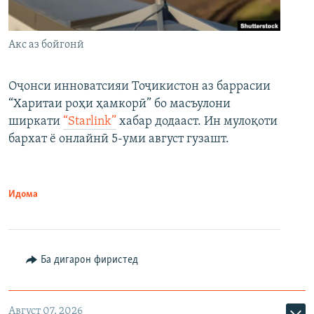
Акс аз бойгонӣ
Оҷонси инноватсияи Тоҷикистон аз баррасии
“Харитаи роҳи ҳамкорӣ” бо масъулони
ширкати
“Starlink”
хабар додааст. Ин мулоқоти
бархат ё онлайнӣ 5-уми август гузашт.
Идома
Ба дигарон фиристед
Август 07, 2026