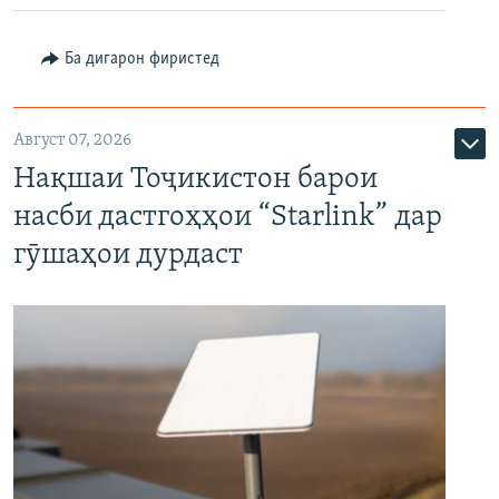
Ба дигарон фиристед
Август 07, 2026
Нақшаи Тоҷикистон барои
насби дастгоҳҳои “Starlink” дар
гӯшаҳои дурдаст