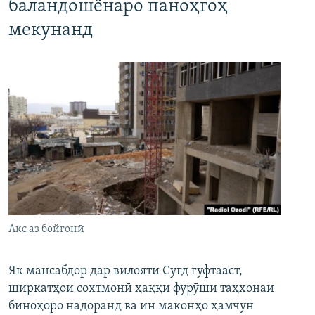
баландошёнаро паноҳгоҳ
мекунанд
Акс аз бойгонӣ
Як мансабдор дар вилояти Суғд гуфтааст,
ширкатҳои сохтмонӣ ҳаққи фурӯши таҳхонаи
биноҳоро надоранд ва ин маконҳо ҳамчун