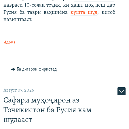
навраси 10-солаи тоҷик, ки ҳашт моҳ пеш дар
Русия ба таври ваҳшиёна
кушта шуд
, китоб
навиштааст.
Идома
Ба дигарон фиристед
Август 07, 2026
Сафари муҳоҷирон аз
Тоҷикистон ба Русия кам
шудааст