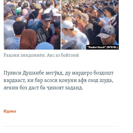
Раҳоии зиндониён. Акс аз бойгонӣ
Пулиси Душанбе мегӯяд, ду мардеро боздошт
кардааст, ки бар асоси қонуни афв озод шуда,
лекин боз даст ба ҷиноят заданд.
Идома