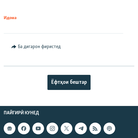
Идома
Ба дигарон фиристед
Ёфтҳои бештар
ПАЙГИРӢ КУНЕД