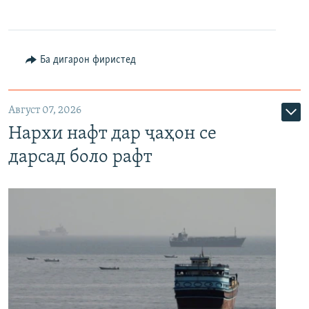
Ба дигарон фиристед
Август 07, 2026
Нархи нафт дар ҷаҳон се
дарсад боло рафт