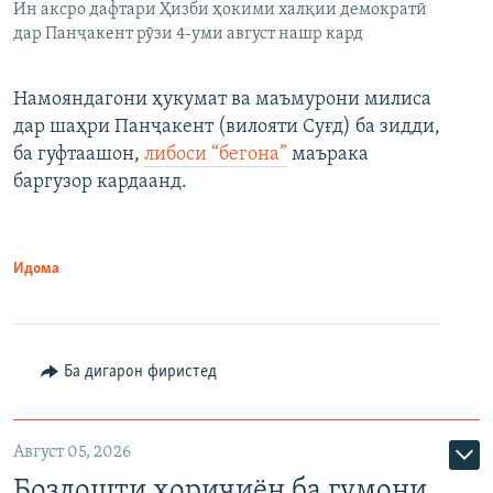
Ин аксро дафтари Ҳизби ҳокими халқии демократӣ
дар Панҷакент рӯзи 4-уми август нашр кард
Намояндагони ҳукумат ва маъмурони милиса
дар шаҳри Панҷакент (вилояти Суғд) ба зидди,
ба гуфтаашон,
либоси “бегона”
маърака
баргузор кардаанд.
Идома
Ба дигарон фиристед
Август 05, 2026
Боздошти хориҷиён ба гумони