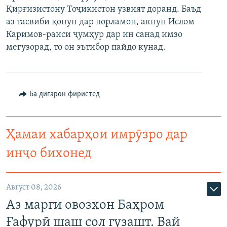
Қирғизистону Тоҷикистон узвият доранд. Баъд
ГУЗОРИШҲОИ РАДИОӢ
Русский
аз тасвиби қонун дар порламон, акнун Ислом
Каримов-раиси ҷумҳур дар ин санад имзо
ПАЙГИРӢ КУНЕД
мегузорад, то он эътибор пайдо кунад.
Ба дигарон фиристед
Ҳамаи сомонаҳои RFE/RL
Ҳамаи хабарҳои имрӯзро дар
инҷо бихонед
Август 08, 2026
Аз марги овозхон Баҳром
Ғафурӣ шаш сол гузашт. Вай