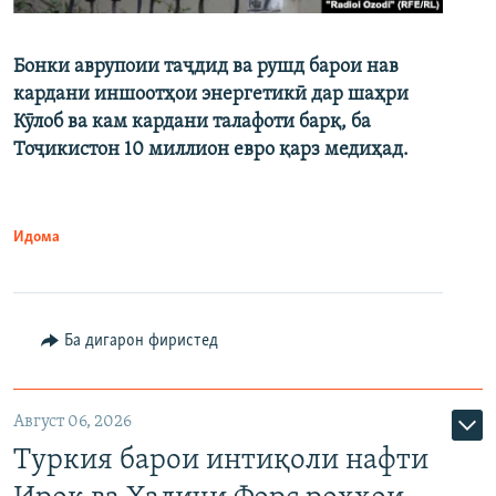
Бонки аврупоии таҷдид ва рушд барои нав
кардани иншоотҳои энергетикӣ дар шаҳри
Кӯлоб ва кам кардани талафоти барқ, ба
Тоҷикистон 10 миллион евро қарз медиҳад.
Идома
Ба дигарон фиристед
Август 06, 2026
Туркия барои интиқоли нафти