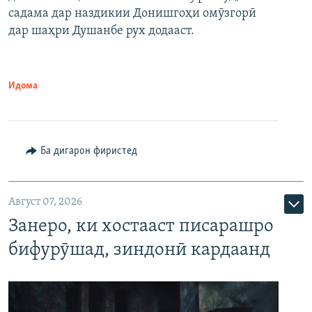
садама дар наздикии Донишгоҳи омӯзгорӣ
дар шаҳри Душанбе рух додааст.
Идома
Ба дигарон фиристед
Август 07, 2026
Занеро, ки хостааст писарашро
бифурӯшад, зиндонӣ кардаанд