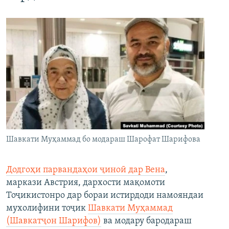
Шавкати Муҳаммад бо модараш Шарофат Шарифова
Додгоҳи парвандаҳои ҷиноӣ дар Вена
,
маркази Австрия, дархости мақомоти
Тоҷикистонро дар бораи истирдоди намояндаи
мухолифини тоҷик
Шавкати Муҳаммад
(Шавкатҷон Шарифов)
ва модару бародараш