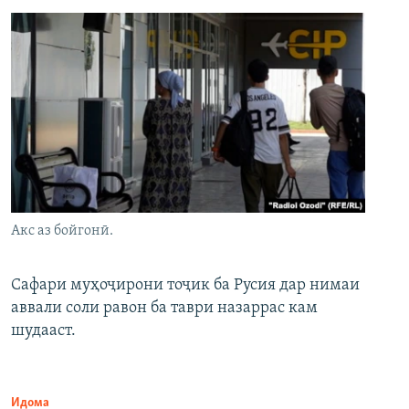
Акс аз бойгонӣ.
Сафари муҳоҷирони тоҷик ба Русия дар нимаи
аввали соли равон ба таври назаррас кам
шудааст.
Идома