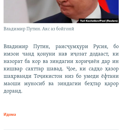
Владимир Путин. Акс аз бойгонӣ
Владимир Путин, раисҷумҳури Русия, бо
имзои чанд қонуни нав иҷозат додааст, ки
назорат ба кор ва зиндагии хориҷиён дар ин
кишвар сахттар шавад. Ҷое, ки садҳо ҳазор
шаҳрванди Тоҷикистон низ бо умеди ёфтани
маоши муносиб ва зиндагии беҳтар қарор
доранд.
Идома