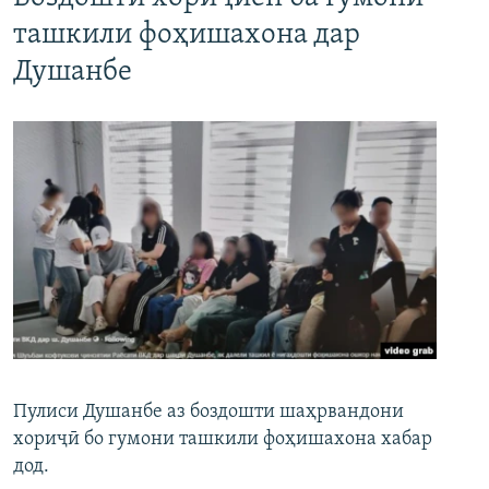
ташкили фоҳишахона дар
Душанбе
Пулиси Душанбе аз боздошти шаҳрвандони
хориҷӣ бо гумони ташкили фоҳишахона хабар
дод.