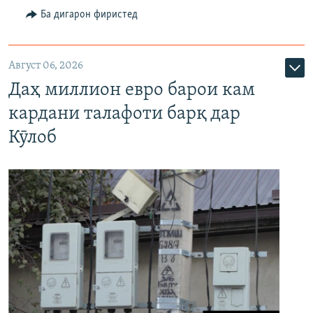
Ба дигарон фиристед
Август 06, 2026
Даҳ миллион евро барои кам
кардани талафоти барқ дар
Кӯлоб