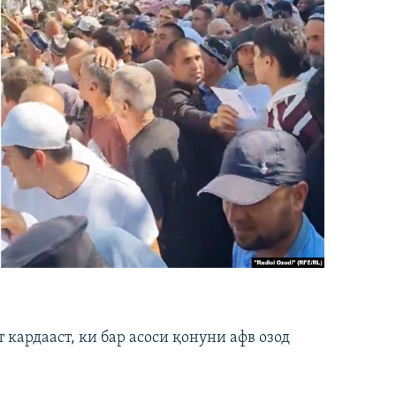
кардааст, ки бар асоси қонуни афв озод