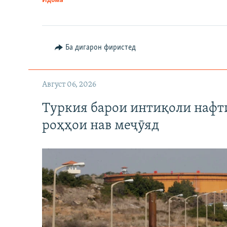
Идома
Ба дигарон фиристед
Август 06, 2026
Туркия барои интиқоли нафт
роҳҳои нав меҷӯяд