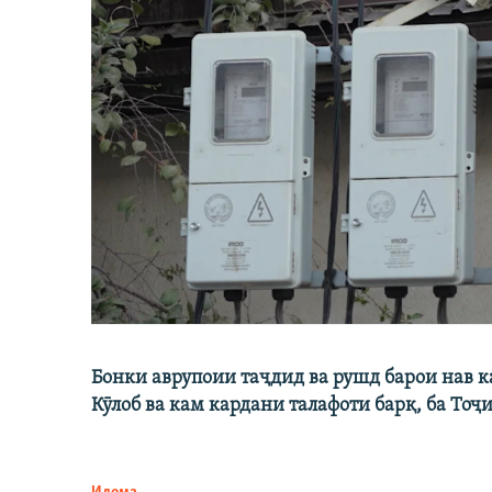
Бонки аврупоии таҷдид ва рушд барои нав 
Кӯлоб ва кам кардани талафоти барқ, ба Тоҷ