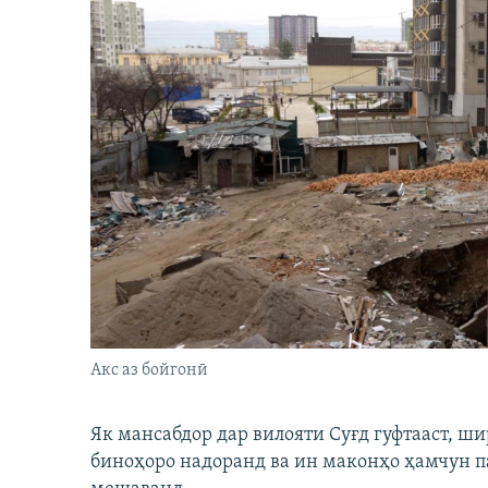
Акс аз бойгонӣ
Як мансабдор дар вилояти Суғд гуфтааст, 
биноҳоро надоранд ва ин маконҳо ҳамчун п