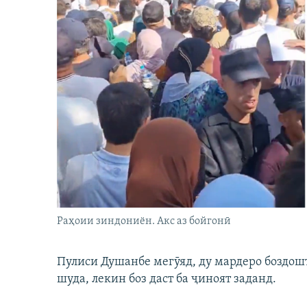
Раҳоии зиндониён. Акс аз бойгонӣ
Пулиси Душанбе мегӯяд, ду мардеро боздошт 
шуда, лекин боз даст ба ҷиноят заданд.