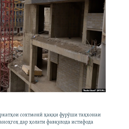
ширкатҳои сохтмонӣ ҳаққи фурӯши таҳхонаи
аноҳгоҳ дар ҳолати фавқулода истифода