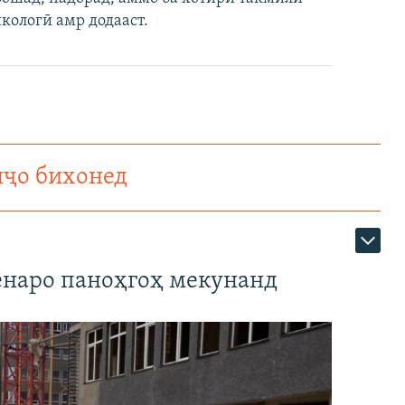
кологӣ амр додааст.
нҷо бихонед
наро паноҳгоҳ мекунанд