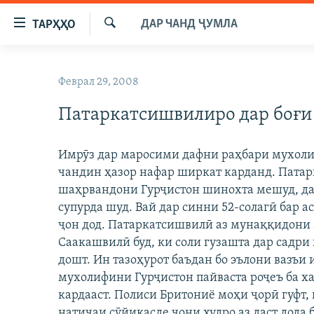
Пайвандҳои
ДАР ЧАНД ҶУМЛА
ТАРҲҲО
дастрасӣ
Ҷустуҷӯ
Ҷаҳиш
ГӮШАҲО
ба
Феврал 29, 2008
ГАПИ ОЗОД
СИЁСАТ
мояи
аслӣ
Патаркатсишвилиро дар боғи
РӮЗГОРИ МУҲОҶИР
ИҚТИСОД
Ҷаҳиш
САЛОМ, ХОҲАР
ҶОМЕА
ба
Имрӯз дар маросими дафни раҳбари мухол
феҳристи
ТАҲҚИҚОТ
ҚАЗИЯИ "КРОКУС"
чандин ҳазор нафар ширкат карданд. Патар
аслӣ
ҶАНГ ДАР УКРАИНА
шаҳрвандони Гурҷистон шинохта мешуд, дар
ОСИЁИ МАРКАЗӢ
Ҷаҳиш
супурда шуд. Вай дар синни 52-солагӣ бар а
ба
НАЗАРИ МАРДУМ
ФАРҲАНГ
ҷон дод. Патаркатсишвилӣ аз мунаққидони
ҷустор
ЧАНДРАСОНАӢ
МЕҲМОНИ ОЗОДӢ
БЛОГИСТОН
Саакашвилӣ буд, ки соли гузашта дар садр
дошт. Ин тазоҳурот баъдан бо эълони вазъи
РӮЙХАТҲО
ВАРЗИШ
ОЗОДӢ ОНЛАЙН
ВИДЕО
мухолифини Гурҷистон пайваста роҷеъ ба х
КИТОБҲОИ ОЗОДӢ
НИГОРИСТОН
кардааст. Полиси Бритониё моҳи ҷорӣ гуфт,
натиҷаи сӯйиқасде ҷони худро аз даст дода