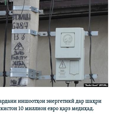
кардани иншоотҳои энергетикӣ дар шаҳри
икистон 10 миллион евро қарз медиҳад.