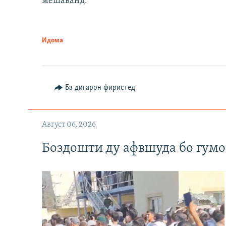
мешаванд.
Идома
Ба дигарон фиристед
Август 06, 2026
Боздошти ду афвшуда бо гумо