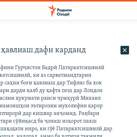
 ҳавлиаш дафн карданд
ифини Гурҷистон Бадрӣ Патаркатсишвилӣ
катсишвилӣ, ки аз сарватмандтарин
 саҳни боғи ҳавлиаш дар Тифлис ба хок
сари дарди қалб ду ҳафта пеш дар Лондон
 аслии ҳукумати раиси ҷумҳурӣ Михаил
и намоишҳои эътирозии мухолифин қарор
 изтирорӣ дар кишвар анҷомид. Раҳбари
атари сӯйиқасд ба ҷонаш изҳорот пахш
 шаҳодати инро, ки гӯё Патаркатсишвилӣ дар
 бошад, надорад, аммо ба хотири такмили