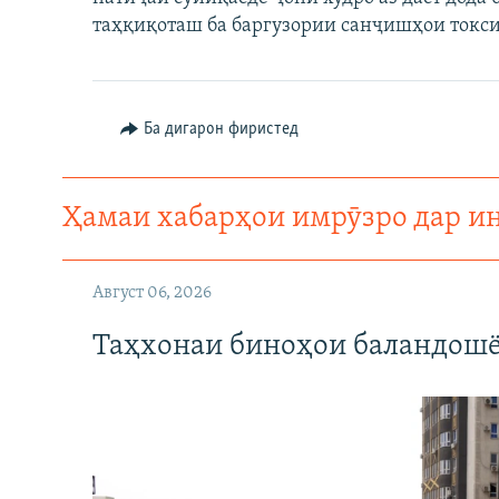
ГУЗОРИШҲОИ РАДИОӢ
таҳқиқоташ ба баргузории санҷишҳои токси
Ба дигарон фиристед
Ҳамаи хабарҳои имрӯзро дар и
Август 06, 2026
Таҳхонаи биноҳои баландошё