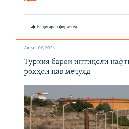
Идома
Ба дигарон фиристед
Август 06, 2026
Туркия барои интиқоли нафт
роҳҳои нав меҷӯяд