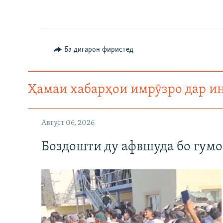
Ба дигарон фиристед
Ҳамаи хабарҳои имрӯзро дар и
Август 06, 2026
Боздошти ду афвшуда бо гумо