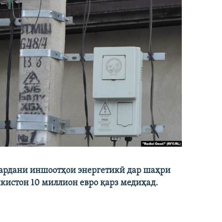
кардани иншоотҳои энергетикӣ дар шаҳри
икистон 10 миллион евро қарз медиҳад.