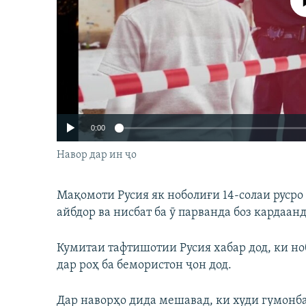
Феълан ко
ГУЗОРИШҲОИ РАДИОӢ
0:00
Навор дар ин ҷо
Мақомоти Русия як ноболиғи 14-солаи русро
айбдор ва нисбат ба ӯ парванда боз кардаанд
Кумитаи тафтишотии Русия хабар дод, ки ноб
Auto
240p
дар роҳ ба бемористон ҷон дод.
720p
Дар наворҳо дида мешавад, ки худи гумонбар