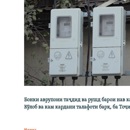
Бонки аврупоии таҷдид ва рушд барои нав 
Кӯлоб ва кам кардани талафоти барқ, ба Тоҷ