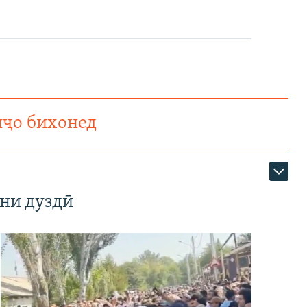
нҷо бихонед
ни дуздӣ