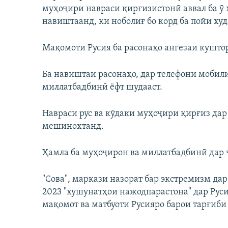
муҳоҷири навраси қирғизистонӣ аввал ба ӯ
навиштаанд, ки ноболиғ бо корд ба пойи худ 
Мақомоти Русия ба расонаҳо ангезаи кушто
Ба навиштаи расонаҳо, дар телефони мобил
миллатбадбинӣ ёфт шудааст.
Навраси рус ва кӯдаки муҳоҷири қирғиз да
мешинохтанд.
Ҳамла ба муҳоҷирон ва миллатбадбинӣ дар 
"Сова", маркази назорат бар экстремизм дар 
2023 "хушунатҳои нажодпарастона" дар Руси
мақомот ва матбуоти Русияро барои тарғиб