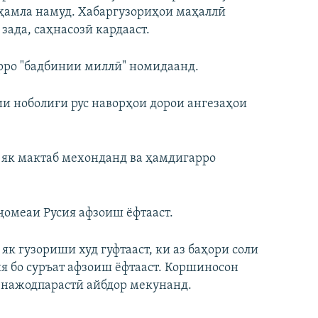
 ҳамла намуд. Хабаргузориҳои маҳаллӣ
зада, саҳнасозӣ кардааст.
рро "бадбинии миллӣ" номидаанд.
ии ноболиғи рус наворҳои дорои ангезаҳои
р як мактаб мехонданд ва ҳамдигарро
ҷомеаи Русия афзоиш ёфтааст.
як гузориши худ гуфтааст, ки аз баҳори соли
я бо суръат афзоиш ёфтааст. Коршиносон
и нажодпарастӣ айбдор мекунанд.