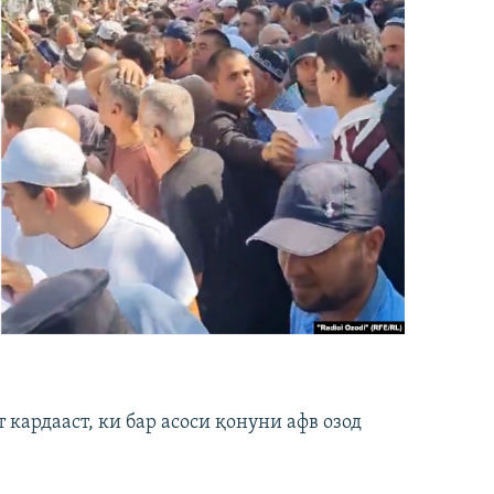
кардааст, ки бар асоси қонуни афв озод