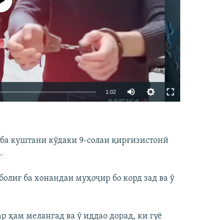
р намекунад
Auto
1:02
240p
EMBED
БА ДИГАРОН ФИРИСТЕД
360p
 ба куштани кӯдаки 9-солаи қирғизистонӣ
480p
.
720p
1080p
олиғ ба хонандаи муҳоҷир бо корд зад ва ӯ
360p
480p
1080p
 ҳам мелангад ва ӯ иддао дорад, ки гуё