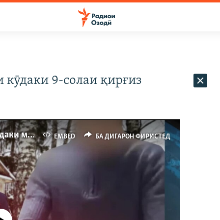
и кӯдаки 9-солаи қирғиз
Боздошти навраси рус барои куштани кӯдаки муҳоҷир
EMBED
БА ДИГАРОН ФИРИСТЕД