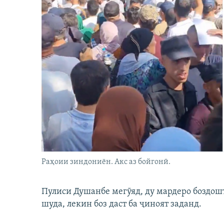
Раҳоии зиндониён. Акс аз бойгонӣ.
Пулиси Душанбе мегӯяд, ду мардеро боздошт 
шуда, лекин боз даст ба ҷиноят заданд.