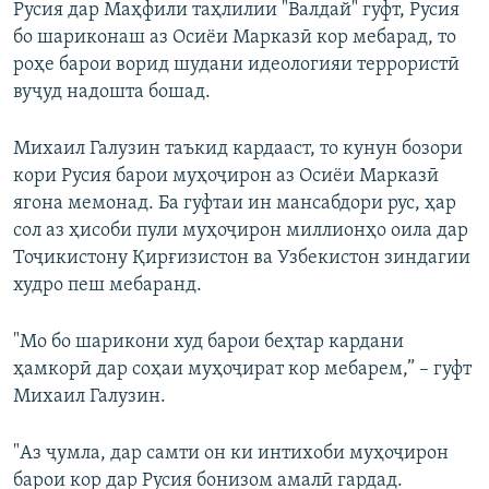
Русия дар Маҳфили таҳлилии "Валдай" гуфт, Русия
Auto
240p
360p
480p
480p
бо шариконаш аз Осиёи Марказӣ кор мебарад, то
720p
роҳе барои ворид шудани идеологияи террористӣ
720p
1080p
вуҷуд надошта бошад.
1080p
Михаил Галузин таъкид кардааст, то кунун бозори
кори Русия барои муҳоҷирон аз Осиёи Марказӣ
ягона мемонад. Ба гуфтаи ин мансабдори рус, ҳар
сол аз ҳисоби пули муҳоҷирон миллионҳо оила дар
Тоҷикистону Қирғизистон ва Узбекистон зиндагии
худро пеш мебаранд.
"Мо бо шарикони худ барои беҳтар кардани
ҳамкорӣ дар соҳаи муҳоҷират кор мебарем,” – гуфт
Михаил Галузин.
"Аз ҷумла, дар самти он ки интихоби муҳоҷирон
барои кор дар Русия бонизом амалӣ гардад.