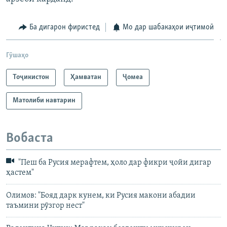
Ба дигарон фиристед
Мо дар шабакаҳои иҷтимоӣ
Гӯшаҳо
Тоҷикистон
Ҳамватан
Ҷомeа
Матолиби навтарин
Вобаста
"Пеш ба Русия мерафтем, ҳоло дар фикри ҷойи дигар
ҳастем"
Олимов: "Бояд дарк кунем, ки Русия макони абадии
таъмини рӯзгор нест"