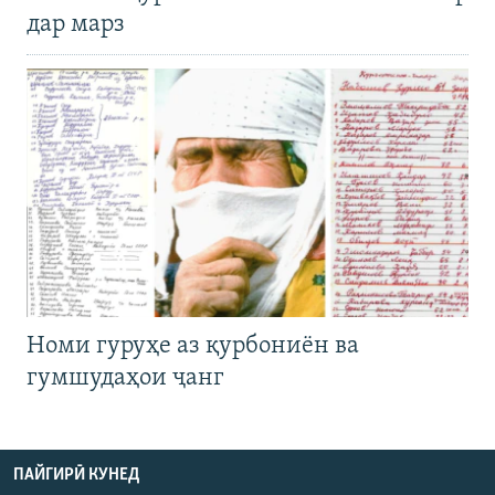
дар марз
Номи гуруҳе аз қурбониён ва
гумшудаҳои ҷанг
ПАЙГИРӢ КУНЕД