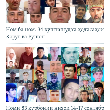
Ном ба ном. 34 кушташудаи ҳодисаҳои
Хоруғ ва Рӯшон
Номи 83 қурбонии низои 14-17 сентябр