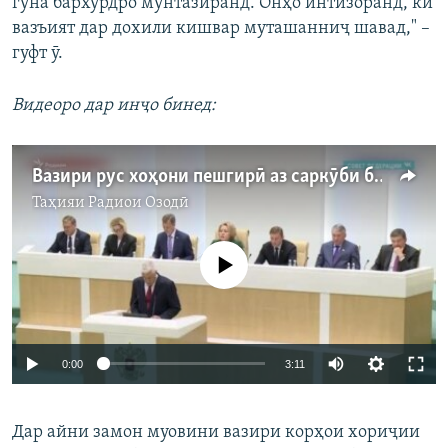
гуна бархӯрдро мунтазиранд. Онҳо интизоранд, ки
вазъият дар дохили кишвар муташанниҷ шавад," –
гуфт ӯ.
Видеоро дар инҷо бинед:
Вазири рус хоҳони пешгирӣ аз саркӯби беасоси муҳоҷирон шуд
Таҳияи
Радиои Озодӣ
Феълан кор намекунад
Auto
0:00
3:11
240p
Дар айни замон муовини вазири корҳои хориҷии
360p