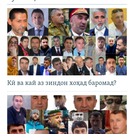
Кӣ ва кай аз зиндон хоҳад баромад?