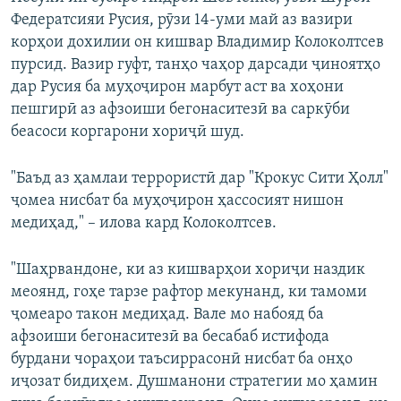
Федератсияи Русия, рӯзи 14-уми май аз вазири
корҳои дохилии он кишвар Владимир Колоколтсев
пурсид. Вазир гуфт, танҳо чаҳор дарсади ҷиноятҳо
дар Русия ба муҳоҷирон марбут аст ва хоҳони
пешгирӣ аз афзоиши бегонаситезӣ ва саркӯби
беасоси коргарони хориҷӣ шуд.
"Баъд аз ҳамлаи террористӣ дар "Крокус Сити Ҳолл"
ҷомеа нисбат ба муҳоҷирон ҳассосият нишон
медиҳад," – илова кард Колоколтсев.
"Шаҳрвандоне, ки аз кишварҳои хориҷи наздик
меоянд, гоҳе тарзе рафтор мекунанд, ки тамоми
ҷомеаро такон медиҳад. Вале мо набояд ба
афзоиши бегонаситезӣ ва бесабаб истифода
бурдани чораҳои таъсиррасонӣ нисбат ба онҳо
иҷозат бидиҳем. Душманони стратегии мо ҳамин