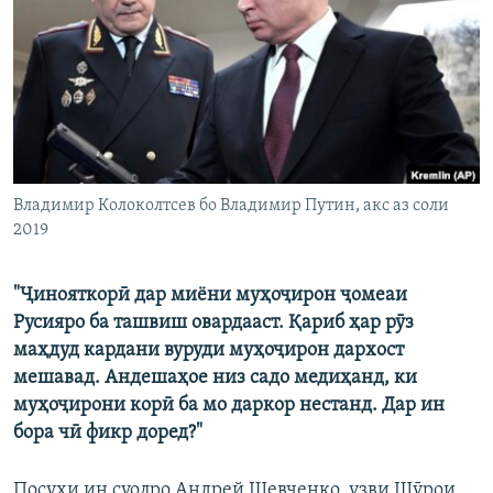
ГУЗОРИШҲОИ РАДИОӢ
Русский
ПАЙГИРӢ КУНЕД
Владимир Колоколтсев бо Владимир Путин, акс аз соли
2019
Ҳамаи сомонаҳои RFE/RL
"Ҷинояткорӣ дар миёни муҳоҷирон ҷомеаи
Русияро ба ташвиш овардааст. Қариб ҳар рӯз
маҳдуд кардани вуруди муҳоҷирон дархост
мешавад. Андешаҳое низ садо медиҳанд, ки
муҳоҷирони корӣ ба мо даркор нестанд. Дар ин
бора чӣ фикр доред?"
Посухи ин суолро Андрей Шевченко, узви Шӯрои