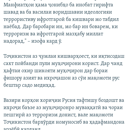
Манфиатҳои ҳама ҷонибҳо ба инобат гирифта
шавад ва ба василаи воридшавии идеологияи
террористиву ифротгароӣ ба кишвари мо табдил
наёбад. Дар баробари ин, мо бар ин боварем, ки
терроризм ва ифротгароӣ мазҳабу миллат
надорад," – изофа кард ӯ.
Тоҷикистон аз ҷумлаи кишварҳоест, ки иқтисодаш
сахт пойбанди пули муҳоҷирони корист. Дар чанд
ҳафтаи охир шикояти муҳоҷирон дар бораи
фишору азият ва ихроҷашон аз сӯи мақомоти рус
бештар садо медиҳад.
Вазири корҳои хориҷии Русия тафтишу боздошт ва
ихроҷи баъзе аз муҳоҷиронро муваққатӣ ва чораи
пешгирӣ аз терроризм донист, вале мақомоти
Тоҷикистон бархӯрди номуносиб ва ҳадафмандона
арзёбӣ карданд.