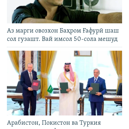
Аз марги овозхон Баҳром Ғафурӣ шаш
сол гузашт. Вай имсол 50-сола мешуд
Арабистон, Покистон ва Туркия