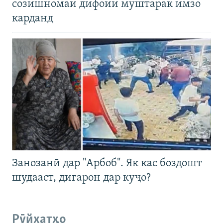
созишномаи дифоии муштарак имзо
карданд
Занозанӣ дар "Арбоб". Як кас боздошт
шудааст, дигарон дар куҷо?
Рӯйхатҳо