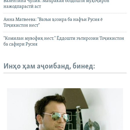
Валентина Чупик: Маъракаи боздошти муҳоҷирон
нажодпарастӣ аст
Анна Матвеева: "Вазъи ҳозира ба нафъи Русия ё
Тоҷикистон нест"
"Комилан мувофиқ нест." Ёддошти эътирозии Тоҷикистон
ба сафири Русия
Инҳо ҳам аҷоибанд, бинед: