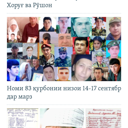
Хоруғ ва Рӯшон
Номи 83 қурбонии низои 14-17 сентябр
дар марз