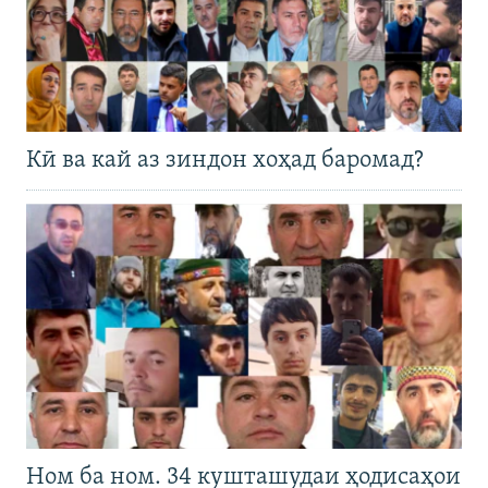
Кӣ ва кай аз зиндон хоҳад баромад?
Ном ба ном. 34 кушташудаи ҳодисаҳои