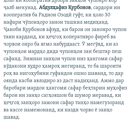
ҳоло ин кооператив дубора занҳои чӯпонро кор
ҷалб мекунад.
Абдулҳафиз Қурбонов
, сардори ин
кооператив ба Радиои Озодӣ гуфт, ки ҳоло 30
нафари чӯпонҳоро занон ташкил медиҳанд.
Ҷаноби Қурбонов афзуд, ки барои он занонро чупон
таин карданд, ки ҳеҷгоҳ коперативро фиреб ва
чорвои онро ба яғмо набурдааст. Ӯ мегӯяд, ки аз
чупонҳои мардҳо дида чупонҳои зан бештар пеш
сафанд. Зимнан занҳои чупон низ ҳангоми сафар
кӯдакони худро ҳамроҳ мегиранд, то ба шароити
роҳ ва нигоҳубини гуфандон ошно шаванд, то дар
оянда касби авлодиро аз даст надиҳанд. Аммо дар
баробари мардон ҳангоми сафар беҳтарин муҳофиз
барои ин занҳо сагҳояшон ба шумор меравад, ки
ҳеҷгоҳ занҳоро замони сафар танҳо намегузоранд
ва кассе намемонанд, ки назди чорво ё занҳо
шавад.