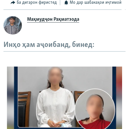
Ба дигарон фиристед
Мо дар шабакаҳои иҷтимоӣ
Маҳмудҷон Раҳматзода
Инҳо ҳам аҷоибанд, бинед: