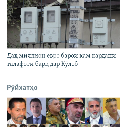
Даҳ миллион евро барои кам кардани
талафоти барқ дар Кӯлоб
Рӯйхатҳо