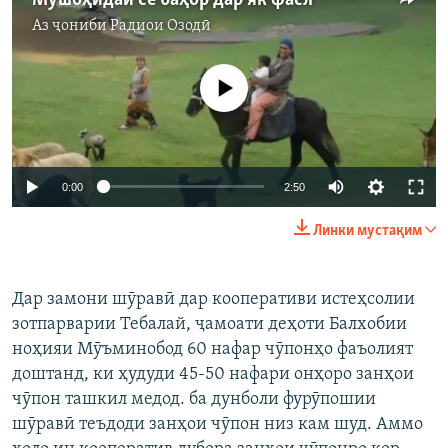
Мушоҳидаи се баҳор дар як фасл
Аз ҷониби
Радиои Озодӣ
Феълан кор намекунад
0:00
2:50
Линки мустақим
Дар замони шӯравӣ дар кооперативи истеҳсолии
зотпарварии Тебалай, ҷамоати деҳоти Балхобии
ноҳияи Мӯъминобод 60 нафар чӯпонҳо фаъолият
доштанд, ки ҳудуди 45-50 нафари онҳоро занҳои
чӯпон ташкил медод. ба дунболи фурӯпошии
шӯравӣ теъдоди занҳои чӯпон низ кам шуд. Аммо