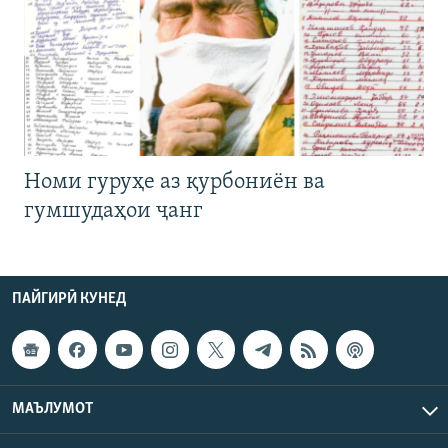
Номи гуруҳе аз қурбониён ва
гумшудаҳои ҷанг
ПАЙГИРӢ КУНЕД
МАЪЛУМОТ