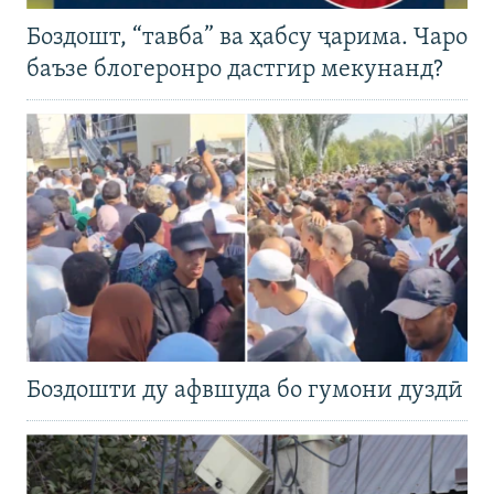
Боздошт, “тавба” ва ҳабсу ҷарима. Чаро
баъзе блогеронро дастгир мекунанд?
Боздошти ду афвшуда бо гумони дуздӣ