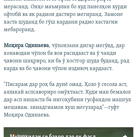
мерасанд. Онҳо маъмулан бо худ панелҳои хурди
офтобӣ ва як радиои дастиро мегиранд. Замоне
хаста шуданд бо гӯш кардани радио хастагии
мебароранд.
Моҳира Одинаева
, чӯпонзани дигар мегӯяд, дар
хонаводаи чӯпон ба воя расидааст ва ӯ чанди
ҷавони шаҳриро, ки ба ӯ хостгор шуда буданд, рад
карда ва бо ҷавони чӯпон издивоҷ кардааст.
"Писарам дар роҳ ба дунё омад. Ҳоло ӯ сесола аст,
аллакай аспсавориро омӯхтааст. Худи ман бемалол
дар асп нишаста ба нигоҳубини гусфандон машғул
мешавам. зинадгиамон хуш мегузарад"--гуфт
Моҳира Одинаева.