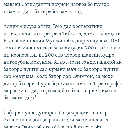
мавзеи Сағирдашти ноҳияи Дарвоз бо гургҳо
ҳамеша даст ба гиребон мешавад.
Хонум Фирӯза афзуд, "Мо дар кооперативи
истеҳсолии зотпарварии Тебалай, ҷамоати деҳоти
Балхобии ноҳияи Мӯъминобод кор мекунем, 400
сомонӣ маош мегирем ва ҳудудии 200 сар чорвои
ин кооператив ва 200 сар чорвои шахсии худро
нигоҳубин мекунем. Агар гирем занҳои шаҳрӣ як
баҳорро пушти сар кунанд ман се баҳорро пушти
сар мекунам. Ҳоло баҳор дар Олимтой, аз моҳи
дигар баҳори Шӯрообод ҳамин хел то Дарвоз рафта
мерасем ва дар тирамоҳ боз ба кашари Олимтой
бармегардем".
Сафари чӯпондухтарон бо ҳамроҳии шавҳар
ёхешони наздик дар аввалҳои моҳи апрел аз
мавзеи Олимтой оғоз ёфта, то Дарвоз рафта