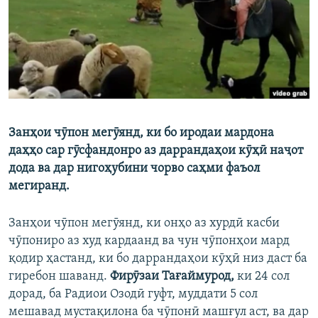
ГУЗОРИШҲОИ РАДИОӢ
Русский
ПАЙГИРӢ КУНЕД
Занҳои чӯпон мегӯянд, ки бо иродаи мардона
даҳҳо сар гӯсфандонро аз даррандаҳои кӯҳӣ наҷот
Ҳамаи сомонаҳои RFE/RL
дода ва дар нигоҳубини чорво саҳми фаъол
мегиранд.
Занҳои чӯпон мегӯянд, ки онҳо аз хурдӣ касби
чӯпониро аз худ кардаанд ва чун чӯпонҳои мард
қодир ҳастанд, ки бо даррандаҳои кӯҳӣ низ даст ба
гиребон шаванд.
Фирӯзаи Тағаймурод,
ки 24 сол
дорад, ба Радиои Озодӣ гуфт, муддати 5 сол
мешавад мустақилона ба чӯпонӣ машғул аст, ва дар