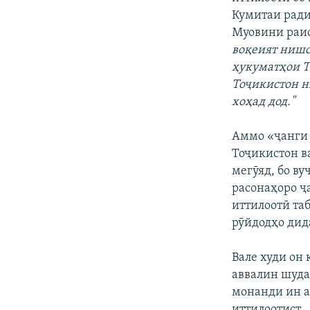
Кумитаи ради
Муовини раи
воқеият нишо
ҳукуматҳои Т
Тоҷикистон н
хоҳад дод."
Аммо «ҷанги 
Тоҷикистон в
мегӯяд, бо в
расонаҳоро ҷ
иттилоотӣ таб
рӯйдодҳо дид
Вале худи он 
аввалин шуда
монанди ин а
иттилоотист.