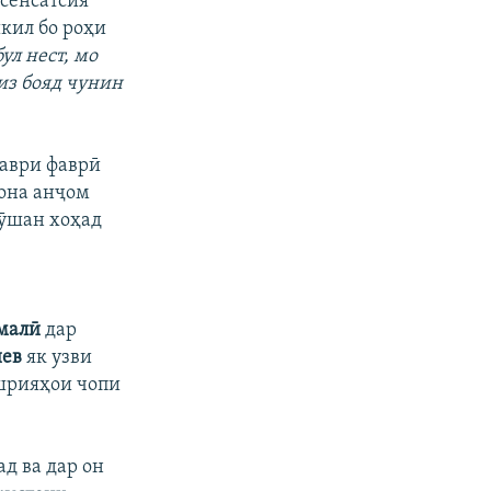
 сенсатсия
кил бо роҳи
ул нест, мо
из бояд чунин
таври фаврӣ
фона анҷом
рӯшан хоҳад
малӣ
дар
иев
як узви
шрияҳои чопи
д ва дар он