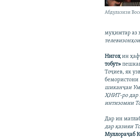
Абдулазизи Вос
муҳимтар аз 
телевизонҳои
Нигоҳ
ин ҳаф
тобут»
пешкаш
Тоҷиев, як уз
бемористони 
шиканҷаи Уме
ҲНИТ-ро дар 
интизомии Т
Дар ин матлаб
дар қазияи Т
Муллораҷаб 