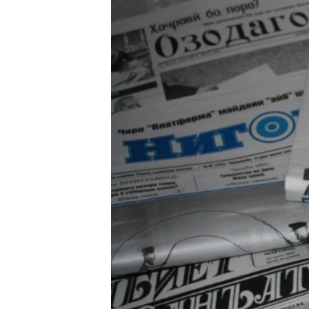
ГУЗОРИШҲОИ РАДИОӢ