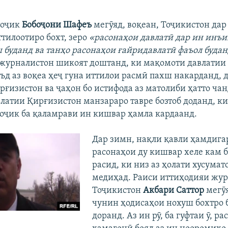
тоҷик
Бобоҷони Шафеъ
мегӯяд, воқеан, Тоҷикистон дар
ттилоотиро бохт, зеро
«расонаҳои давлатӣ дар ин инъи
 буданд ва танҳо расонаҳои ғайридавлатӣ фаъол буда
журналистон шикоят доштанд, ки мақомоти давлатии
аъд аз воқеа ҳеҷ гуна иттилои расмӣ пахш накарданд, 
рғизистон ва ҷаҳон бо истифода аз матолиби ҳатто ча
латии Қирғизистон манзараро тавре бозтоб доданд, ки
оҷик ба қаламрави ин кишвар ҳамла кардаанд.
Дар зимн, нақли қавли ҳамдига
расонаҳои ду кишвар хеле кам 
расид, ки низ аз ҳолати хусумат
медиҳад. Раиси иттиҳодияи жу
Тоҷикистон
Акбари Саттор
мегӯ
чунин ҳодисаҳои нохуш бохтро 
доранд. Аз ин рӯ, ба гуфтаи ӯ, р