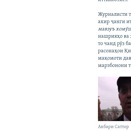
Журналисти 
ахир ҷанги и
мавзуъ хомӯш
нашрияҳо ва 
то чанд рӯз б
расонаҳои Қи
мақомоти дав
марзбонони т
Акбари Саттор