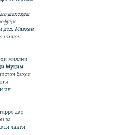
"мо мехоҳем
вофуқи
м дод. Мавқеи
ро нишон
гоҳи миллии
ди Муқим
зистон баҳси
анги
би ин
игарро дар
он ва
мати ҷанги