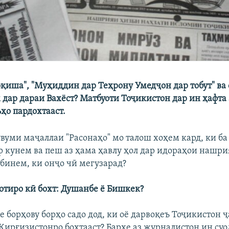
қиша", "Муҳиддин дар Теҳрону Умедҷон дар тобут" ва 
 дар дараи Вахёст? Матбуоти Тоҷикистон дар ин ҳафта 
ҳо пардохтааст.
вуми маҷаллаи "Расонаҳо" мо талош хоҳем кард, ки ба
р кунем ва пеш аз ҳама ҳавлу ҳол дар идораҳои нашр
бинем, ки онҷо чӣ мегузарад?
отиро кӣ бохт: Душанбе ё Бишкек?
е борҳову борҳо садо дод, ки оё дарвоқеъ Тоҷикистон 
 Қирғизистонро бохтааст? Бархе аз журналистон ин суо