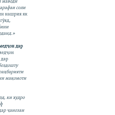
и маводи
 арафаи соли
н нашрия як
гӯяд,
бини
оданд.»
медҷон дар
медҷон
 дар
боздошту
 раҳбарияти
мии мақомоти
д, ки худро
ф
дар ҷанозаи