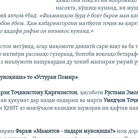
ҳамагонӣ бояд аз ин нооромиҳо
насохта, кӯшиш кунанд, ки муш
мӣ анҷом ёбад:
«Фаҳмишҳои бурд ё бохт барои ман қаб
забон ёбем. Ҳам хабарнигорони матбуоти тоҷик ва қирғ
бо ҳадафи рафъи он инъикос кунанд.»
стон мегӯянд, агар мақомоти давлатӣ сари вақт ва ба 
р ихтиёри расонаҳо гузоранд, бозтоби воқеаҳо бетара
 аз маълумоти нашркардаи ду ҷониб манзараи умумӣ 
уноқиша» то «Устураи Помир»
рзи Тоҷикистону Қирғизистон
, ҳисоботи
Рустами Эмо
наи ҳукумат дар назди падараш ва марги
Умедҷон Тоҷ
и ҲНИТ аз мавзӯъҳои калидии шумораи ин ҳафтаи на
варии
Фараж «Мамитов - падари муноқиша?»
ном дора