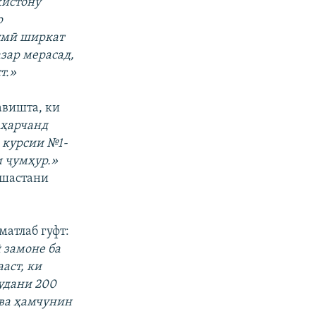
кистону
р
умӣ ширкат
зар мерасад,
т.»
вишта, ки
 ҳарчанд
а курсии №1-
и ҷумҳур.»
ишастани
матлаб гуфт:
 замоне ба
аст, ки
удани 200
ва ҳамчунин