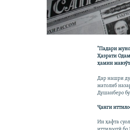
"Падари муно
Ҳазрати Одам
ҳамин мавзӯъ
Дар нашри ду
матолиб наза
Душанберо бу
Ҷанги иттило
Ин ҳафта суол
иттилоотӣ бо