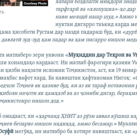
хабари боздошти миқдори зиёд
тарфгарӣ ва «хлопушка»-ҳо дар
еъ
нави мелодӣ нашр шуд.»
Аммо и
нуктаи дигарро таъкид карда ме
ҳама ҳисоботи Рустам дар назди падараш буд, ки
«дур
 давлатӣ зуд-зуд ҳам падар ва ҳам писарро нишон мед
та матлаберо зери унвони «
Муҳиддин дар Теҳрон ва У
и хонандаҳо кардааст. Ин матлаб фарогири қазияи У
ви ҳизби наҳзати исломии Тоҷикистон, аст, ки 19 январ
маҳбас вафот кард. Ба навиштаи ҳафтаномаи Нигоҳ:
«
дҷон Тоҷиев як қазияе буд, ки аз як тараф нотавонии
қиболи наҷоти як ҳамҳазб ва аз ҷониби дигар, бераҳ
оҷикистонро нишон дод.»
 омадааст, ки «
ҳарчанд ҲНИТ аз рӯзи аввал кӯшиш кар
оҷиев бепарво нишон надиҳад, аммо бесамар.»
Муалли
Юсуфӣ
мегӯяд, ин матлабро ба хотире навиштааст, ки
«