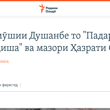
мӯшии Душанбе то "Пада
иша" ва мазори Ҳазрати
уллоҳ
н фиристед