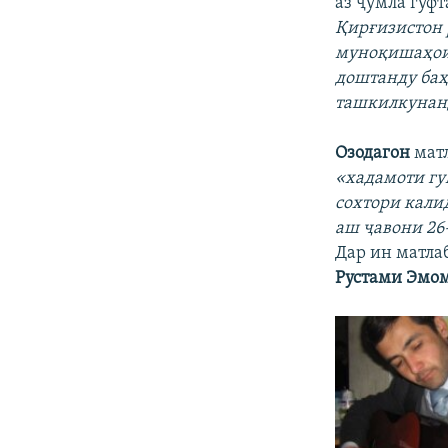
аз ҷумла гуфт
Қирғизистон 
муноқишаҳои
доштанду баҳ
ташкилкунанд
Озодагон
матл
«хадамоти гу
сохтори калид
аш ҷавони 26-
Дар ин матла
Рустами Эмо