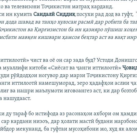
о ва телевизони Тоҷикистон матраҳ карданд.
си ин кумита
Саидалӣ Сиддиқ
посухи рад дод ва гуфт,
н дода шавад ва танҳо хулосаи расмӣ дар робита ба та
оҷикистон ва Қирғизистон ба ин қазияро пӯшиш хоҳе
исбати мавқеи кишвари ҳамсоя беҳтар аст ва вақт ин
иттилоотӣ» чист ва оё он сар зада буд? Устоди Дониш
а муаллифи китоби «Сиёсат ва ҷанги иттилоотӣ»
Ҷови
уҷуди рӯйдодҳои ногувор дар марзи Тоҷикистону Қирғи
анги иттилоотӣ намешуморад, зеро ҳадафҳои аслии ҷ
лиғ ва нашри маълумоти иғовоангез аст, ки дар бозто
а нашудааст.
ки ду тараф бо истифода аз расонаҳои ахбори ом ҳамд
 сар кардани низоъ, дар ҳолати мастӣ будани марзбон
йбдор мекунанд, ба гуфтаи мусоҳибони мо, худ як ало