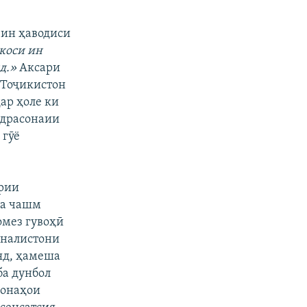
 ин ҳаводиси
коси ин
нд.»
Аксари
 Тоҷикистон
дар ҳоле ки
ндрасонаии
 гӯё
рии
ба чашм
омез гувоҳӣ
рналистони
яд, ҳамеша
ба дунбол
асонаҳои