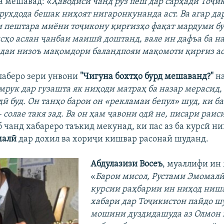
а мешавад: «
Ҳаводиси чанд рӯз пеш дар сарҳади Тоҷи
рухдода бешак ниҳоят нигаронкунанда аст. Ва агар да
 пештара миёни тоҷикону қирғизҳо фақат мардуми б
сҳо аслан ҷанбаи маишӣ доштанд, вале ин дафъа ба на
аи низоъ мақомдори баландпояи мақомоти қирғиз ас
аберо зери унвони
"Чигуна бохтҳо бурд мешаванд?"
на
мрук дар гузашта як ниҳоди матраҳ ба назар мерасид,
ӣ буд. Он танҳо барои он «рекламаи бепул» шуд, ки б
 солае такя зад. Ва он ҳам ҷавони одӣ не, писари раис
б чанд хабареро таъкид мекунад, ки пас аз ба курсӣ н
малӣ
дар дохил ва хориҷи кишвар расонаӣ шуданд.
Абдулазизи Восеъ
, муаллифи ин 
«
Барои мисол, Рустами Эмомалӣ
курсии раҳбарии ин ниҳод ниша
хабари дар Тоҷикистон пайдо ш
мошини дуздидашуда аз Олмон 