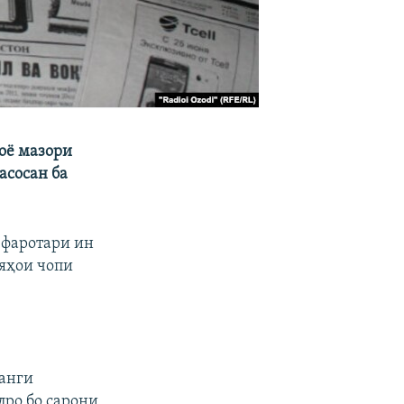
оё мазори
асосан ба
 фаротари ин
ияҳои чопи
ҷанги
лро бо сарони