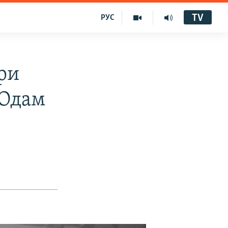
TV
РУС
ри
 Одам