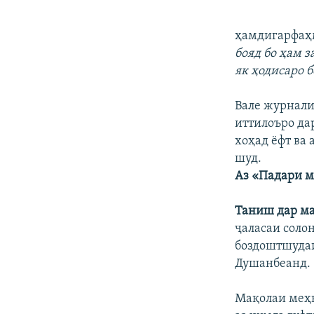
ҳамдигарфаҳ
бояд бо ҳам 
як ҳодисаро 
Вале журнали
иттилоъро да
хоҳад ёфт ва
шуд.
Аз «Падари м
Таниш дар ма
ҷаласаи соло
боздоштшуда
Душанбеанд.
Мақолаи меҳ