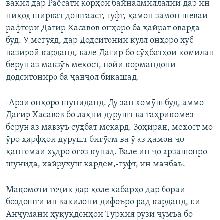
вакил дар Раёсати корҳои байналмиллалии дар ин
ниҳод ширкат доштааст, гуфт, ҳамон замон шеваи
рафтори Дагир Хасавов онҳоро ба ҳайрат оварда
буд. Ӯ мегӯяд, дар Додситонии кулл онҳоро хуб
пазироӣ карданд, вале Дагир бо сӯҳбатҳои комилан
берун аз мавзӯъ мехост, пойи кормандони
додситониро ба ҷанҷол бикашад.
-Арзи онҳоро шуниданд. Ду зан хомӯш буд, аммо
Дагир Хасавов бо лаҳни дурушт ва таҳрикомез
берун аз мавзӯъ сӯҳбат мекард. Зоҳиран, мехост мо
ӯро ҳарфҳои дурушт бигӯем ва ӯ аз ҳамон ҷо
ҳангомаи худро оғоз кунад. Вале ин ҷо арзашонро
шунида, хайрухӯш кардем,-гуфт, ин манбаъ.
Мақомоти тоҷик дар ҳоле хабарҳо дар бораи
боздошти ин вакилони дифоъро рад карданд, ки
Анҷумани ҳуқуқдонҳои Туркия рӯзи ҷумъа бо