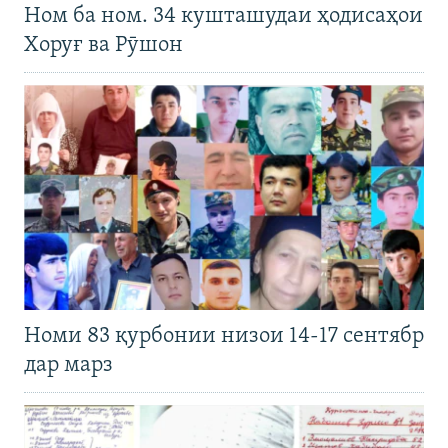
Ном ба ном. 34 кушташудаи ҳодисаҳои
Хоруғ ва Рӯшон
Номи 83 қурбонии низои 14-17 сентябр
дар марз