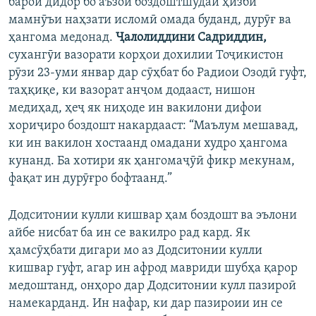
барои дидор бо аъзои боздоштшудаи ҳизби
мамнӯъи наҳзати исломӣ омада буданд, дурӯғ ва
ҳангома медонад.
Ҷалолиддини Садриддин,
сухангӯи вазорати корҳои дохилии Тоҷикистон
рӯзи 23-уми январ дар сӯҳбат бо Радиои Озодӣ гуфт,
таҳқиқе, ки вазорат анҷом додааст, нишон
медиҳад, ҳеҷ як ниҳоде ин вакилони дифои
хориҷиро боздошт накардааст: “Маълум мешавад,
ки ин вакилон хостаанд омадани худро ҳангома
кунанд. Ба хотири як ҳангомаҷӯӣ фикр мекунам,
фақат ин дурӯғро бофтаанд.”
Додситонии кулли кишвар ҳам боздошт ва эълони
айбе нисбат ба ин се вакилро рад кард. Як
ҳамсӯҳбати дигари мо аз Додситонии кулли
кишвар гуфт, агар ин афрод мавриди шубҳа қарор
медоштанд, онҳоро дар Додситонии кулл пазироӣ
намекарданд. Ин нафар, ки дар пазироии ин се