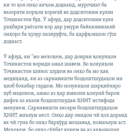
ки то ҳол онҳо анҷом додаанд, муроҷиат ба
вазорати корҳои хориҷӣ ва додситонии кулли
Тоҷикистон буд. Ӯ афзуд, дар додситонии кулл
раҳбари раёсати кор дар умури байналмилалӣ
онҳоро ба ҳузур пазируфта, ба ҳарфҳояшон гӯш
додааст.
Ӯ афзуд, ки "мо мехоҳем, дар доираи қонунҳои
Тоҷикистон вориди амал шавем. Бо қонунҳои
Тоҷикистон шинос шудем ва онҳо ба мо ҳақ
медиҳанд, ки аз сарнавишти боздоштшудаҳои ин
ҳизб бохабар гардем. Мо нозукиҳои шарқиёнаро
хуб медонем, аммо аз ҳар имкони қонунӣ барои
дифоъ аз аъзои боздоштшудаи ҲНИТ истифода
мекунем. Сарнавишти аксари боздоштшудаҳои
ҲНИТ маълум нест. Онҳо дар зиндон чӣ ҳол доранд
ва чӣ гуна бо онҳо бархӯрд мешавад, номаълум аст.
Мехоҳем, бо онҳо сӯҳбат кунем ва аз аҳволашон