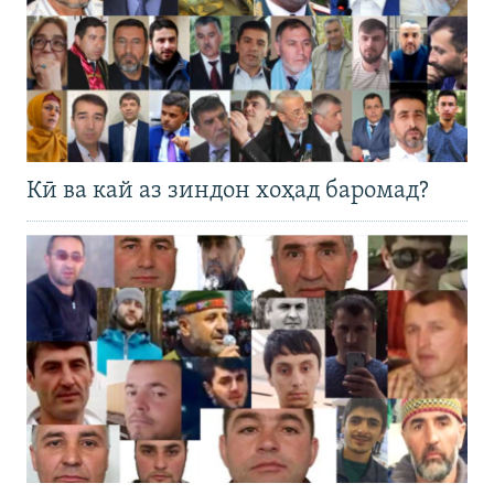
Кӣ ва кай аз зиндон хоҳад баромад?