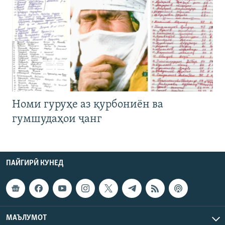
Номи гуруҳе аз қурбониён ва
гумшудаҳои ҷанг
ПАЙГИРӢ КУНЕД
МАЪЛУМОТ