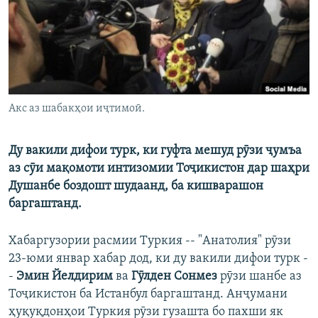
ГУЗОРИШҲОИ РАДИОӢ
Русский
ПАЙГИРӢ КУНЕД
Акс аз шабакҳои иҷтимоӣ.
Ду вакили дифои турк, ки гуфта мешуд рӯзи ҷумъа
Ҳамаи сомонаҳои RFE/RL
аз сӯи мақомоти интизомии Тоҷикистон дар шаҳри
Душанбе боздошт шудаанд, ба кишварашон
баргаштанд.
Хабаргузории расмии Туркия -- "Анатолия" рӯзи
23-юми январ хабар дод, ки ду вакили дифои турк -
-
Эмин Йелдирим
ва
Гӯлден Сонмез
рӯзи шанбе аз
Тоҷикистон ба Истанбул баргаштанд. Анҷумани
ҳуқуқдонҳои Туркия рӯзи гузашта бо пахши як