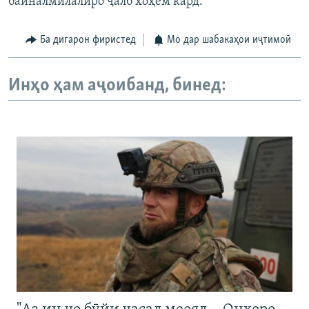
байналмилалиро ҷалб хоҳем кард."
Ба дигарон фиристед
Мо дар шабакаҳои иҷтимоӣ
Инҳо ҳам аҷоибанд, бинед: