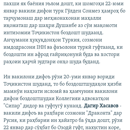
пахши як баёния эълом дошт, ки шомгоҳи 22-юми
январ вакили дифои турк Гӯлден Сонмез ҳамроҳ бо
тарҷумонаш дар меҳмонахонаи маҳалли
иқоматаш дар шаҳри Душанбе аз сӯи мақомоти
интизомии Тоҷикистон боздошт шудаанд.
Анҷумани ҳуқуқдонҳои Туркия, созмони
имдодрасони IHH ва фаъолони туркӣ гуфтаанд, ки
боздошти ин афрод ғайриқонунӣ буда ва хостори
раҳоии ҳарчӣ зудтари онҳо шуда буданд.
Ин вакилони дифоъ рӯзи 20-уми январ вориди
Тоҷикистон шуданд, то бо боздоштшудаҳои ҳизби
мамнӯи наҳзати исломӣ ва ҳамчунин вакилони
дифои боздоштшудаи Коллегияи адвокатҳои
"Сипар" дидор ва гуфтугӯ кунанд.
Дагир Хасавов
-
вакили дифоъ ва раҳбари созмони "Драконта" дар
Русия, ки раҳбарии ин ҳайатро ба ӯҳда дошт, рӯзи
22 январ дар сӯҳбат бо Озодӣ гуфт, нахустин коре,