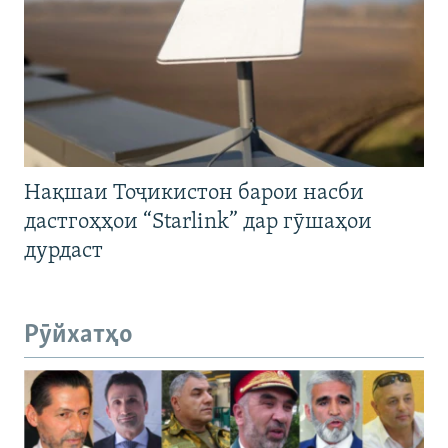
Нақшаи Тоҷикистон барои насби
дастгоҳҳои “Starlink” дар гӯшаҳои
дурдаст
Рӯйхатҳо