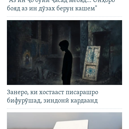
"Аз ин ҷо бӯйи ҷасад меояд… Онҳоро
бояд аз ин дӯзах берун кашем"
Занеро, ки хостааст писарашро
бифурӯшад, зиндонӣ кардаанд