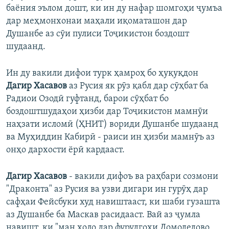
баёния эълом дошт, ки ин ду нафар шомгоҳи ҷумъа
дар меҳмонхонаи маҳали иқоматашон дар
Душанбе аз сӯи пулиси Тоҷикистон боздошт
шудаанд.
Ин ду вакили дифои турк ҳамроҳ бо ҳуқуқдон
Дагир Хасавов
аз Русия як рӯз қабл дар сӯҳбат ба
Радиои Озодӣ гуфтанд, барои сӯҳбат бо
боздоштшудаҳои ҳизби дар Тоҷикистон мамнӯи
наҳзати исломӣ (ҲНИТ) вориди Душанбе шудаанд
ва Муҳиддин Кабирӣ - раиси ин ҳизби мамнӯъ аз
онҳо дархости ёрӣ кардааст.
Дагир Хасавов
- вакили дифоъ ва раҳбари созмони
"Драконта" аз Русия ва узви дигари ин гурӯҳ дар
сафҳаи Фейсбуки худ навиштааст, ки шаби гузашта
аз Душанбе ба Маскав расидааст. Вай аз ҷумла
навишт, ки "ман ҳоло дар фурудгохи Домодедово