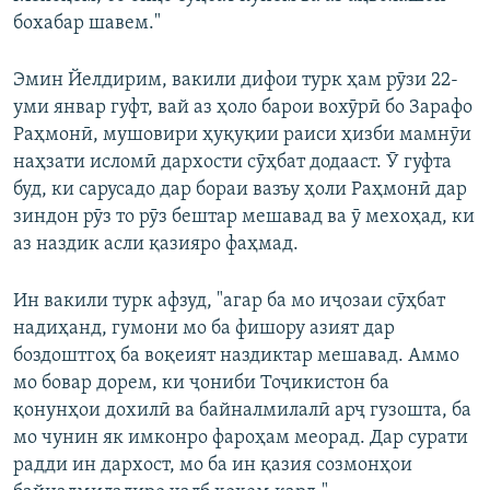
бохабар шавем."
Эмин Йелдирим, вакили дифои турк ҳам рӯзи 22-
уми январ гуфт, вай аз ҳоло барои вохӯрӣ бо Зарафо
Раҳмонӣ, мушовири ҳуқуқии раиси ҳизби мамнӯи
наҳзати исломӣ дархости сӯҳбат додааст. Ӯ гуфта
буд, ки сарусадо дар бораи вазъу ҳоли Раҳмонӣ дар
зиндон рӯз то рӯз бештар мешавад ва ӯ мехоҳад, ки
аз наздик асли қазияро фаҳмад.
Ин вакили турк афзуд, "агар ба мо иҷозаи сӯҳбат
надиҳанд, гумони мо ба фишору азият дар
боздоштгоҳ ба воқеият наздиктар мешавад. Аммо
мо бовар дорем, ки ҷониби Тоҷикистон ба
қонунҳои дохилӣ ва байналмилалӣ арҷ гузошта, ба
мо чунин як имконро фароҳам меорад. Дар сурати
радди ин дархост, мо ба ин қазия созмонҳои