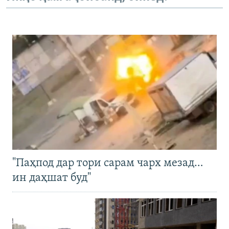
"Паҳпод дар тори сарам чарх мезад…
ин даҳшат буд"