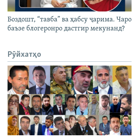
Боздошт, “тавба” ва ҳабсу ҷарима. Чаро
баъзе блогеронро дастгир мекунанд?
Рӯйхатҳо