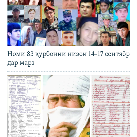
Номи 83 қурбонии низои 14-17 сентябр
дар марз