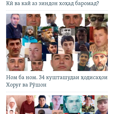
Кӣ ва кай аз зиндон хоҳад баромад?
Ном ба ном. 34 кушташудаи ҳодисаҳои
Хоруғ ва Рӯшон