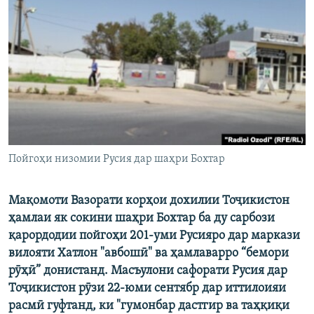
ГУЗОРИШҲОИ РАДИОӢ
Русский
ПАЙГИРӢ КУНЕД
Ҳамаи сомонаҳои RFE/RL
Пойгоҳи низомии Русия дар шаҳри Бохтар
Мақомоти Вазорати корҳои дохилии Тоҷикистон
ҳамлаи як сокини шаҳри Бохтар ба ду сарбози
қарордодии пойгоҳи 201-уми Русияро дар маркази
вилояти Хатлон "авбошӣ" ва ҳамлаварро “бемори
рӯҳӣ” донистанд. Масъулони сафорати Русия дар
Тоҷикистон рӯзи 22-юми сентябр дар иттилоияи
расмӣ гуфтанд, ки "гумонбар дастгир ва таҳқиқи