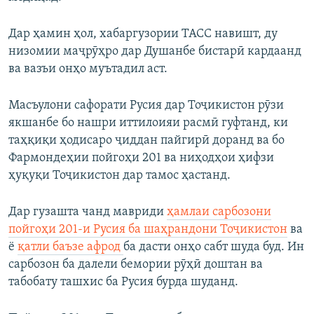
Дар ҳамин ҳол, хабаргузории ТАСС навишт, ду
низомии маҷрӯҳро дар Душанбе бистарӣ кардаанд
ва вазъи онҳо муътадил аст.
Масъулони сафорати Русия дар Тоҷикистон рӯзи
якшанбе бо нашри иттилоияи расмӣ гуфтанд, ки
таҳқиқи ҳодисаро ҷиддан пайгирӣ доранд ва бо
Фармондеҳии пойгоҳи 201 ва ниҳодҳои ҳифзи
ҳуқуқи Тоҷикистон дар тамос ҳастанд.
Дар гузашта чанд мавриди
ҳамлаи сарбозони
пойгоҳи 201-и Русия ба шаҳрандони Тоҷикистон
ва
ё
қатли баъзе афрод
ба дасти онҳо сабт шуда буд. Ин
сарбозон ба далели бемории рӯҳӣ доштан ва
табобату ташхис ба Русия бурда шуданд.