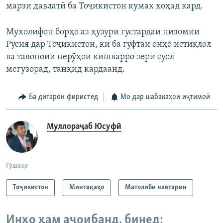
марзи давлатӣ ба Тоҷикистон кумак хоҳад кард.
Мухолифон борҳо аз ҳузури густардаи низомии
Русия дар Тоҷикистон, ки ба гуфтаи онҳо истиқлол
ва тавоноии нерӯҳои кишварро зери суол
мегузорад, танқид кардаанд.
Ба дигарон фиристед
Мо дар шабакаҳои иҷтимоӣ
Муллораҷаб Юсуфӣ
Гӯшаҳо
Тоҷикистон
Минтақаҳо
Матолиби навтарин
Инҳо ҳам аҷоибанд, бинед: