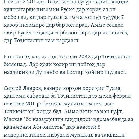
Пойгоҳи 201 дар Тоҷикистон бузургтарин воҳиди
хушкигарди низомии Русия дар хориҷ аз он
мебошад, ки дар гузашта гуфта мешуд ҳудуди 7
ҳазор низомиро дар бар мегирад. Аммо солҳои
охир Русия теъдоди сарбозонашро дар ин пойгоҳ
дар Тоҷикистон кам кардааст.
Ин пойгоҳ ҳақ дорад, то соли 2042 дар Тоҷикистон
бимонад. Дар ҳоли ҳозир ин пойгоҳ дар
наздикиҳои Душанбе ва Бохтар ҷойгир шудааст.
Сергей Лавров, вазири корҳои хориҷии Русия,
ҳангоми сафараш ба Тоҷикистон дар моҳи феврал
пойгоҳи 201-ро "омили муҳими амният дар
Тоҷикистон" хонда буд. Аммо айни замон гуфт,
Маскав "бо назардошти таҳдидҳои идомаёбанда аз
қаламрави Афғонистон" дар навсозӣ ё
модернизатсияи нирӯҳои мусаллаҳ ва тақвияти