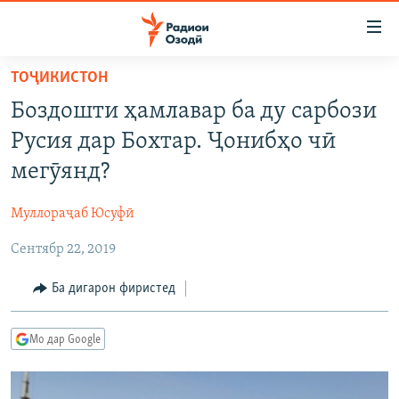
Пайвандҳои
дастрасӣ
Ҷаҳиш
ТОҶИКИСТОН
ба
ГӮШАҲО
Боздошти ҳамлавар ба ду сарбози
мояи
ГАПИ ОЗОД
СИЁСАТ
аслӣ
Русия дар Бохтар. Ҷонибҳо чӣ
РӮЗГОРИ МУҲОҶИР
Ҷаҳиш
ИҚТИСОД
мегӯянд?
ба
САЛОМ, ХОҲАР
ҶОМЕА
феҳристи
Муллораҷаб Юсуфӣ
ТАҲҚИҚОТ
ҚАЗИЯИ "КРОКУС"
аслӣ
Ҷаҳиш
Сентябр 22, 2019
ҶАНГ ДАР УКРАИНА
ОСИЁИ МАРКАЗӢ
ба
НАЗАРИ МАРДУМ
ФАРҲАНГ
Ба дигарон фиристед
ҷустор
ЧАНДРАСОНАӢ
МЕҲМОНИ ОЗОДӢ
БЛОГИСТОН
Мо дар Google
РӮЙХАТҲО
ВАРЗИШ
ОЗОДӢ ОНЛАЙН
ВИДЕО
КИТОБҲОИ ОЗОДӢ
НИГОРИСТОН