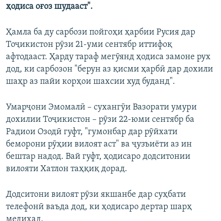
ҳодиса оғоз шудааст".
Ҳамла ба ду сарбози пойгоҳи ҳарбии Русия дар
Тоҷикистон рӯзи 21-уми сентябр иттифоқ
афтодааст. Ҳарду тараф мегӯянд ҳодиса замоне рух
дод, ки сарбозон "берун аз қисми ҳарбӣ дар дохили
шаҳр аз пайи корҳои шахсии худ буданд".
Умарҷони Эмомалӣ – сухангӯи Вазорати умури
дохилии Тоҷикистон – рӯзи 22-юми сентябр ба
Радиои Озодӣ гуфт, "гумонбар дар рӯйхати
беморони рӯҳии вилоят аст" ва ҷузъиёти аз ин
бештар надод. Вай гуфт, ҳодисаро додситонии
вилояти Хатлон таҳқиқ дорад.
Додситони вилоят рӯзи якшанбе дар суҳбати
телефонӣ ваъда дод, ки ҳодисаро дертар шарҳ
медиҳад.