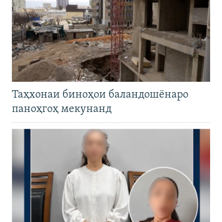
Таҳхонаи биноҳои баландошёнаро
паноҳгоҳ мекунанд