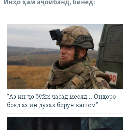
Инҳо ҳам аҷоибанд, бинед:
"Аз ин ҷо бӯйи ҷасад меояд… Онҳоро
бояд аз ин дӯзах берун кашем"