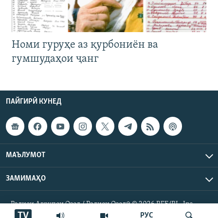
Номи гуруҳе аз қурбониён ва
гумшудаҳои ҷанг
ПАЙГИРӢ КУНЕД
МАЪЛУМОТ
ЗАМИМАҲО
Радиои Аврупои Озод / Радиои Озодӣ © 2026 RFE/RL. Inc.
Ҳамаи ҳуқуқ маҳфуз аст.
TV
РУС