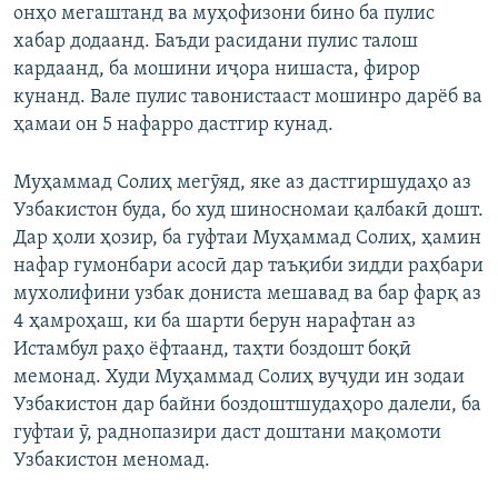
онҳо мегаштанд ва муҳофизони бино ба пулис
хабар додаанд. Баъди расидани пулис талош
кардаанд, ба мошини иҷора нишаста, фирор
кунанд. Вале пулис тавонистааст мошинро дарёб ва
ҳамаи он 5 нафарро дастгир кунад.
Муҳаммад Солиҳ мегӯяд, яке аз дастгиршудаҳо аз
Узбакистон буда, бо худ шиносномаи қалбакӣ дошт.
Дар ҳоли ҳозир, ба гуфтаи Муҳаммад Солиҳ, ҳамин
нафар гумонбари асосӣ дар таъқиби зидди раҳбари
мухолифини узбак дониста мешавад ва бар фарқ аз
4 ҳамроҳаш, ки ба шарти берун нарафтан аз
Истамбул раҳо ёфтаанд, таҳти боздошт боқӣ
мемонад. Худи Муҳаммад Солиҳ вуҷуди ин зодаи
Узбакистон дар байни боздоштшудаҳоро далели, ба
гуфтаи ӯ, раднопазири даст доштани мақомоти
Узбакистон меномад.