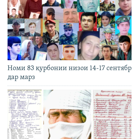
Номи 83 қурбонии низои 14-17 сентябр
дар марз