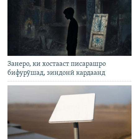
Занеро, ки хостааст писарашро
бифурӯшад, зиндонӣ кардаанд