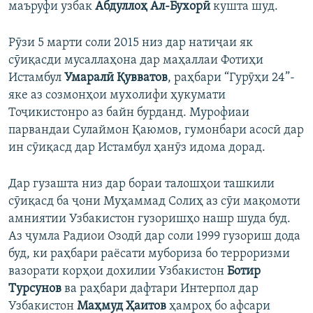
маъруфи узбак
Абдуллоҳ Ал-Бухорӣ
кушта шуд.
Рӯзи 5 марти соли 2015 низ дар натиҷаи як
сӯиқасди мусаллаҳона дар маҳаллаи Фотиҳи
Истамбул
Умаралӣ Қувватов
, раҳбари “Гурӯҳи 24”-
яке аз созмонҳои мухолифи ҳукумати
Тоҷикистонро аз байн бурданд. Мурофиаи
парвандаи Сулаймон Қаюмов, гумонбари асосӣ дар
ин сӯиқасд дар Истамбул ҳанӯз идома дорад.
Дар гузашта низ дар бораи талошҳои ташкили
сӯиқасд ба ҷони Муҳаммад Солиҳ аз сӯи мақомоти
амниятии Узбакистон гузоришҳо нашр шуда буд.
Аз ҷумла Радиои Озодӣ дар соли 1999 гузориш дода
буд, ки раҳбари раёсати мубориза бо терроризми
вазорати корҳои дохилии Узбакистон
Ботир
Турсунов
ва раҳбари дафтари Интерпол дар
Узбакистон
Маҳмуд Ҳаитов
ҳамроҳ бо афсари