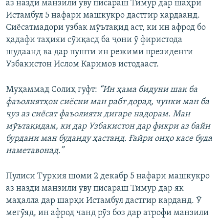
аз назди манзили ӯву писараш Тимур дар шаҳри
Истамбул 5 нафари машкукро дастгир кардаанд.
Сиёсатмадори узбак мӯътақид аст, ки ин афрод бо
ҳадафи таҳияи сӯиқасд ба ҷони ӯ фиристода
шудаанд ва дар пушти ин режими президенти
Узбакистон Ислом Каримов истодааст.
Муҳаммад Солиҳ гуфт:
“Ин ҳама бидуни шак ба
фаъолиятҳои сиёсии ман рабт дорад, чунки ман ба
ҷуз аз сиёсат фаъолияти дигаре надорам. Ман
мӯътақидам, ки дар Узбакистон дар фикри аз байн
бурдани ман буданду ҳастанд. Ғайри онҳо касе буда
наметавонад.”
Пулиси Туркия шоми 2 декабр 5 нафари машкукро
аз назди манзили ӯву писараш Тимур дар як
маҳалла дар шарқи Истамбул дастгир карданд. Ӯ
мегӯяд, ин афрод чанд рӯз боз дар атрофи манзили