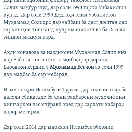
Дар пайи афзоиши фишору таъқибот Муҳаммад
Солиҳ маҷбур шуд, дар соли 1993 тарки Узбакистон
кунад. Дар соли 1999 Додгоҳи олии Узбакистон
Муҳаммад Солиҳро дар ғайбаш ба даст доштан дар
таркишҳои Тошканд муҷрим шинохт ва ба 15 соли
зиндон маҳкум кард.
Аҳли хонавода ва наздикони Муҳаммад Солиҳ низ
дар Узбакистон таҳти таъқиб қарор доранд.
Бародари хурдии ӯ
Муҳаммад Бегҷон
аз соли 1999
дар маҳбас ба сар мебарад.
Исми шаҳри Истамбули Туркия дар солҳои охир ба
далели сӯиқасдҳо ба ҷони раҳбарони мухолифини
кишварҳои пасошӯравӣ зиёд дар сархати хабарҳо
қарор мегирад.
Дар соли 2014 дар маркази Истамбул рӯҳонии