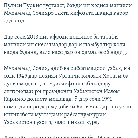
Пулиси Туркия гуфтааст, баъди ин ҳодиса манзили
Муҳаммад Солиҳро таҳти ҳифозати шадид қарор
додаанд.
Дар соли 2013 низ афроди ношинос ба тарафи
манзили ин сиёсатмадор дар Истамбул тир холӣ
карда буданд, вале касе дар он ҳамла осеб надид.
Муҳаммад Солиҳ, адиб ва сиёсатмадори узбак, ки
соли 1949 дар ноҳияи Урганҷи вилояти Хоразм ба
дунё омадааст, аз мухолифони собиқадору
оштинопазири президенти Узбакистон Ислом
Каримов дониста мешавад. Ӯ дар соли 1991
номзадиашро дар муқобили Каримов дар нахустин
интихоботи мустақими раёсатҷумҳурии
Узбакистон гузошт, вале шикаст хӯрд.