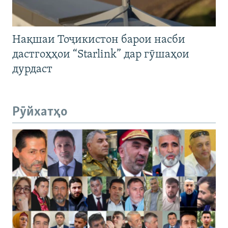
Нақшаи Тоҷикистон барои насби
дастгоҳҳои “Starlink” дар гӯшаҳои
дурдаст
Рӯйхатҳо