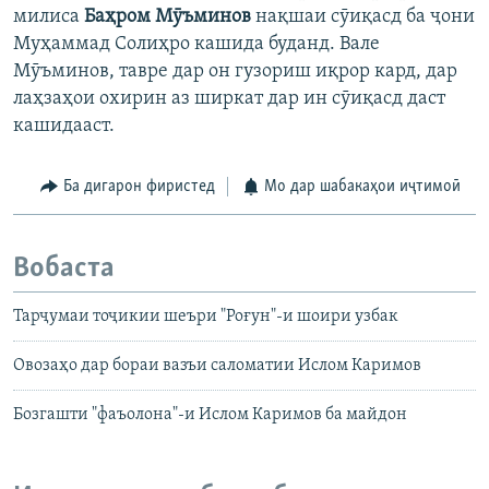
милиса
Баҳром Мӯъминов
нақшаи сӯиқасд ба ҷони
Муҳаммад Солиҳро кашида буданд. Вале
Мӯъминов, тавре дар он гузориш иқрор кард, дар
лаҳзаҳои охирин аз ширкат дар ин сӯиқасд даст
кашидааст.
Ба дигарон фиристед
Мо дар шабакаҳои иҷтимоӣ
Вобаста
Тарҷумаи тоҷикии шеъри "Роғун"-и шоири узбак
Овозаҳо дар бораи вазъи саломатии Ислом Каримов
Бозгашти "фаъолона"-и Ислом Каримов ба майдон