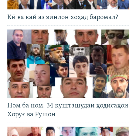
Кӣ ва кай аз зиндон хоҳад баромад?
Ном ба ном. 34 кушташудаи ҳодисаҳои
Хоруғ ва Рӯшон