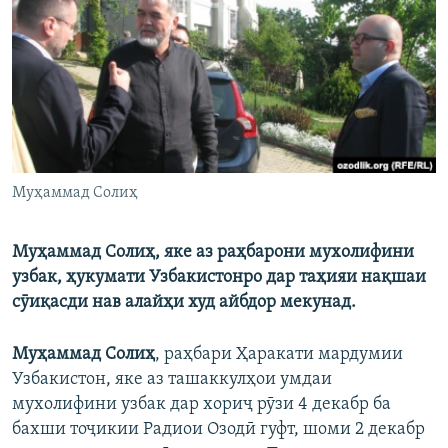
ГУЗОРИШҲОИ РАДИОӢ
Русский
ПАЙГИРӢ КУНЕД
Муҳаммад Солиҳ
Ҳамаи сомонаҳои RFE/RL
Муҳаммад Солиҳ, яке аз раҳбарони мухолифини
узбак, ҳукумати Узбакистонро дар таҳияи нақшаи
сӯиқасди нав алайҳи худ айбдор мекунад.
Муҳаммад Солиҳ
, раҳбари Ҳаракати мардумии
Узбакистон, яке аз ташаккулҳои умдаи
мухолифини узбак дар хориҷ рӯзи 4 декабр ба
бахши тоҷикии Радиои Озодӣ гуфт, шоми 2 декабр