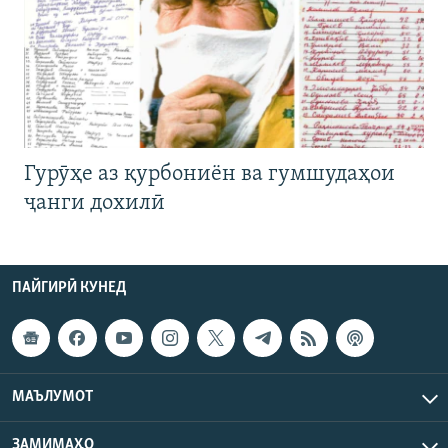
Гурӯҳе аз қурбониён ва гумшудаҳои
ҷанги дохилӣ
ПАЙГИРӢ КУНЕД
МАЪЛУМОТ
ЗАМИМАҲО