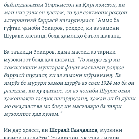
байнидавлатии Тоҷикистон ва Қирғизистон, ки
ман низ узви он ҳастам, то ҳол сохтмони роҳҳои
алтернативӣ баррасӣ нагардидааст."
Аммо ба
гуфтаи ҷаноби Зокиров, роҳҳое, ки аз замони
Шӯравӣ ҳастанд, бояд ҳамонҳо фаъол шаванд.
Ба таъкиди Зокиров, ҳама масоил аз тариқи
музокирот бояд ҳал шаванд:
"
То имрӯз дар ин
комиссиюни муштарак фақат масъалаи роҳҳое
баррасӣ шудааст, ки аз замони шӯравианд. Ва
имрӯз бо мурури замон шурӯъ аз соли 1924 мо ба он
расидем, ки ҳуҷҷатҳое, ки аз ҷониби Шӯрои олии
ҳамонвақта тасдиқ нагардиданд, ҳамаи он ба дӯши
мо омадааст ва мо бояд ин масъаларо ба таври
музокирот ҳал кунем."
Ин дар ҳолест, ки
Шералӣ Ганҷалиев
, муовини
вазири нақлиёти Тоҷикистон, як узви дигари