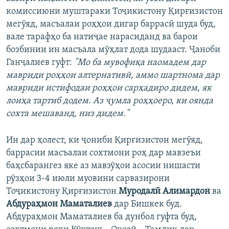
комиссиюни муштараки Тоҷикистону Қирғизистон
мегӯяд, масъалаи роҳҳои дигар баррасӣ шуда буд,
вале тарафҳо ба натиҷае нарасиданд ва барои
бозбинии ин масъала мӯҳлат дода шудааст. Ҷаноби
Ганҷалиев гуфт:
"Мо ба мувофиқа наомадем дар
мавриди роҳҳои алтернативӣ, аммо шартнома дар
мавриди истифодаи роҳҳои сарҳадиро дидем, як
лоиҳа тартиб додем. Аз ҷумла роҳҳоеро, ки оянда
сохта мешаванд, низ дидем."
Ин дар ҳолест, ки ҷониби Қирғизистон мегӯяд,
баррасии масъалаи сохтмони роҳ дар мавзеъи
баҳсбарангез яке аз мавзӯҳои асосии нишасти
рӯзҳои 3-4 июли муовини сарвазирони
Тоҷикистону Қирғизистон
Муродалӣ Алимардон
ва
Абдураҳмон Маматалиев
дар Бишкек буд.
Абдураҳмон Маматалиев ба дунбол гуфта буд,