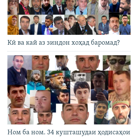
Кӣ ва кай аз зиндон хоҳад баромад?
Ном ба ном. 34 кушташудаи ҳодисаҳои