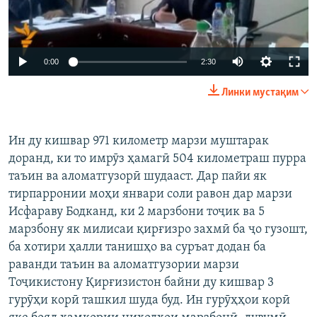
0:00
2:30
Линки мустақим
Ин ду кишвар 971 километр марзи муштарак
доранд, ки то имрӯз ҳамагӣ 504 километраш пурра
таъин ва аломатгузорӣ шудааст. Дар пайи як
тирпарронии моҳи январи соли равон дар марзи
Исфараву Бодканд, ки 2 марзбони тоҷик ва 5
марзбону як милисаи қирғизро захмӣ ба ҷо гузошт,
ба хотири ҳалли танишҳо ва суръат додан ба
раванди таъин ва аломатгузории марзи
Тоҷикистону Қирғизистон байни ду кишвар 3
гурӯҳи корӣ ташкил шуда буд. Ин гурӯҳҳои корӣ