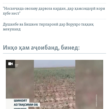
"Носанҷида овозаву дарвоза кардан, дар ҳамсоядорӣ кори
хубе нест"
Душанбе ва Бишкек тирпаронӣ дар Ворухро таҳқиқ
мекунанд
Инҳо ҳам аҷоибанд, бинед: