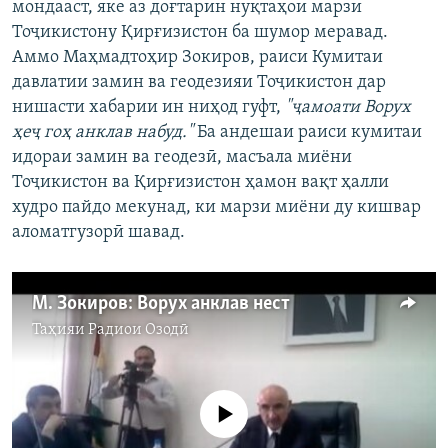
мондааст, яке аз доғтарин нуқтаҳои марзи
Тоҷикистону Қирғизистон ба шумор меравад.
Аммо Маҳмадтоҳир Зокиров, раиси Кумитаи
давлатии замин ва геодезияи Тоҷикистон дар
нишасти хабарии ин ниҳод гуфт,
"ҷамоати Ворух
ҳеҷ гоҳ анклав набуд."
Ба андешаи раиси кумитаи
идораи замин ва геодезӣ, масъала миёни
Тоҷикистон ва Қирғизистон ҳамон вақт ҳалли
худро пайдо мекунад, ки марзи миёни ду кишвар
аломатгузорӣ шавад.
М. Зокиров: Ворух анклав нест
Таҳияи
Радиои Озодӣ
Феълан кор намекунад