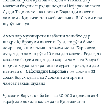
сохтмони роҳи Кӯктош – Оқсой – Тамдиқ дар
мавзеъи баҳсии сарҳади ноҳияи Исфараи вилояти
Суғди Тоҷикистон ва ноҳияи Бодканди вилояти
ҳамноми Қирғизистон мебоист алакай 10-уми июл
шурӯъ мешуд.
Аммо дар музокироти навбатии ҷонибҳо дар
шаҳри Қайроқуми вилояти Суғд, ки рӯзи 8 июл
доир шуд, ин масъала нотамом монд. Бар илова,
дуруст дар ҳамон рӯзи 10 июл дар мавзеи Бедак, як
маҳалли баҳсии воқеъ дар марзи ҷамоати Ворух бо
ноҳияи Бодканд тирандозие сурат гирифт, ки дар
натиҷаи он
Сафоиддин Шаропов
ном сокини 33-
солаи Ворух кушта ва 7 сокини дигари ин
ҷамоат,захмӣ шуданд.
Ҷамоати Ворух, ки бо беш аз 30 000 аҳолиаш аз 4
тараф дар дохили қаламрави Қирғизистон