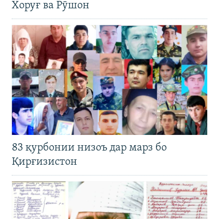
Хоруғ ва Рӯшон
83 қурбонии низоъ дар марз бо
Қирғизистон