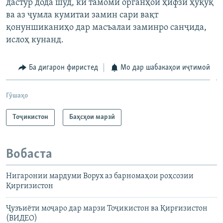
дастур дода шуд, ки тамоми органҳои ҳифзи ҳуқуқ
ва аз ҷумла кумитаи замин сари вақт
қонуншиканиҳо дар масъалаи заминро санҷида,
ислоҳ кунанд.
Ба дигарон фиристед
Мо дар шабакаҳои иҷтимоӣ
Гӯшаҳо
Тоҷикистон
Баҳсҳои марзӣ
Вобаста
Нигаронии мардуми Ворух аз барномаҳои роҳсозии
Қирғизистон
Ҷузъиёти моҷаро дар марзи Тоҷикистон ва Қирғизистон
(ВИДЕО)