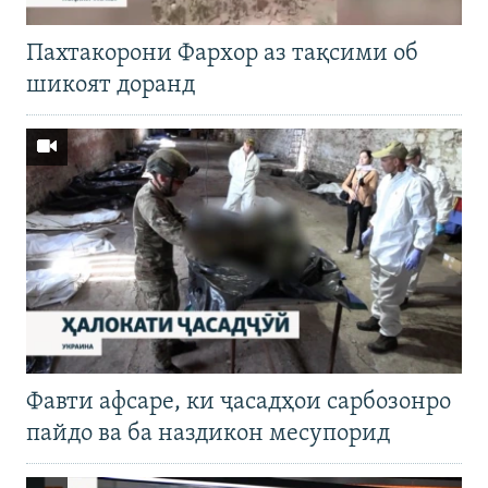
Пахтакорони Фархор аз тақсими об
шикоят доранд
Фавти афсаре, ки ҷасадҳои сарбозонро
пайдо ва ба наздикон месупорид