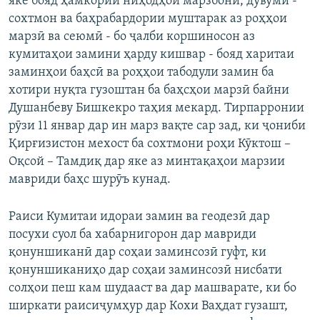
яке бояд ҳамкории ниҳодҳои марзбонӣ, дувумӣ -
сохтмон ва баҳрабардории муштарак аз роҳҳои
марзӣ ва сеюмӣ - бо ҷалби коршиносон аз
кумитаҳои замини ҳарду кишвар - бояд харитаи
заминҳои баҳсӣ ва роҳҳои табодули замин ба
хотири нуқта гузоштан ба баҳсҳои марзӣ байни
Душанбеву Бишкекро таҳия мекард. Тирпарронии
рӯзи 11 январ дар ин марз вақте сар зад, ки ҷониби
Қирғизистон мехост ба сохтмони роҳи Кӯктош –
Оқсой – Тамдиқ дар яке аз минтақаҳои марзии
мавриди баҳс шурӯъ кунад.
Раиси Кумитаи идораи замин ва геодезӣ дар
посухи суол ба хабарнигорон дар мавриди
қонуншиканӣ дар соҳаи заминсозӣ гуфт, ки
қонуншиканиҳо дар соҳаи заминсозӣ нисбати
солҳои пеш кам шудааст ва дар машварате, ки бо
ширкати раисиҷумҳур дар Кохи Ваҳдат гузашт,