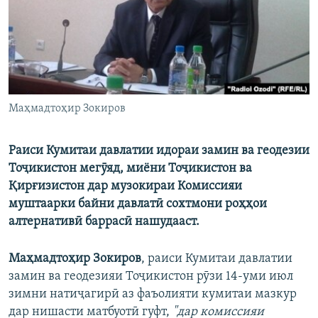
ГУЗОРИШҲОИ РАДИОӢ
Русский
ПАЙГИРӢ КУНЕД
Маҳмадтоҳир Зокиров
Раиси Кумитаи давлатии идораи замин ва геодезии
Ҳамаи сомонаҳои RFE/RL
Тоҷикистон мегӯяд, миёни Тоҷикистон ва
Қирғизистон дар музокираи Комиссияи
муштаарки байни давлатӣ сохтмони роҳҳои
алтернативӣ баррасӣ нашудааст.
Маҳмадтоҳир Зокиров
, раиси Кумитаи давлатии
замин ва геодезияи Тоҷикистон рӯзи 14-уми июл
зимни натиҷагирӣ аз фаъолияти кумитаи мазкур
дар нишасти матбуотӣ гуфт,
"дар комиссияи