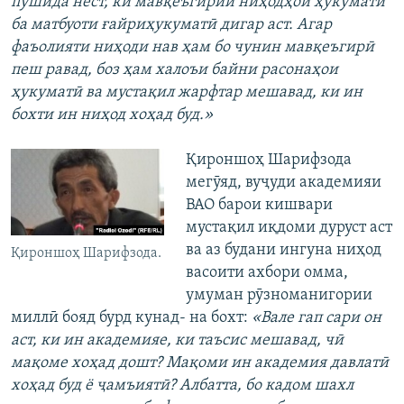
пӯшида нест, ки мавқеъгирии ниҳодҳои ҳукуматӣ
ба матбуоти ғайриҳукуматӣ дигар аст. Агар
фаъолияти ниҳоди нав ҳам бо чунин мавқеъгирӣ
пеш равад, боз ҳам халоъи байни расонаҳои
ҳукуматӣ ва мустақил жарфтар мешавад, ки ин
бохти ин ниҳод хоҳад буд.»
Қироншоҳ Шарифзода
мегӯяд, вуҷуди академияи
ВАО барои кишвари
мустақил иқдоми дуруст аст
ва аз будани ингуна ниҳод
Қироншоҳ Шарифзода.
васоити ахбори омма,
умуман рӯзноманигории
миллӣ бояд бурд кунад- на бохт:
«Вале гап сари он
аст, ки ин академияе, ки таъсис мешавад, чӣ
мақоме хоҳад дошт? Мақоми ин академия давлатӣ
хоҳад буд ё ҷамъиятӣ? Албатта, бо кадом шахл