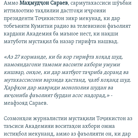
Аммо
Маҳмудҷон Сараев
, сармутахассиси шӯъбаи
иттилоотию таҳлилии дастгоҳи иҷроияи
президенти Тоҷикистон зикр мекунад, ки дар
тобеъияти Кумитаи радио ва телевизион фаъолият
кардани Академия ба маъное нест, ки нақши
матуботи мустақил ба назар гирифта нашвад.
«Аз 27 корманде, ки ба кор гирифта хоҳад шуд,
намояндагони тамоми васоити ахбори умуми
кишвар, онҳое, ки дар матбуот таҷриба доранд ва
мутахассисони варзида ҳастанд, ҷалб хоҳанд шуд.
Ҳарфҳои дар мавриди монополия шудан ва
якҷониба фаъолият бурдан асос надорад,»
-
меафзояд Сараев.
Созмонҳои журналистии мустақили Тоҷикистон аз
таъсиси Академияи воситаҳои ахбори омма
истиқбол мекунанд, аммо аз фаъолияти он, ки дар