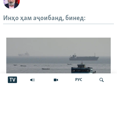
Инҳо ҳам аҷоибанд, бинед:
TV
РУС
Нархи нафт се дарсад боло рафт
Ҷустуҷӯ