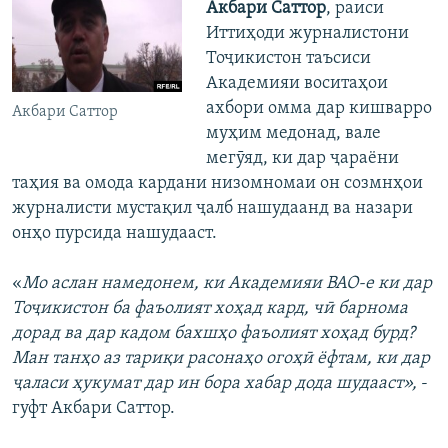
Акбари Саттор
, раиси
Иттиҳоди журналистони
Тоҷикистон таъсиси
Академияи воситаҳои
ахбори омма дар кишварро
Акбари Саттор
муҳим медонад, вале
мегӯяд, ки дар ҷараёни
таҳия ва омода кардани низомномаи он созмнҳои
журналисти мустақил ҷалб нашудаанд ва назари
онҳо пурсида нашудааст.
«
Мо аслан намедонем, ки Академияи ВАО-е ки дар
Тоҷикистон ба фаъолият хоҳад кард, чӣ барнома
дорад ва дар кадом бахшҳо фаъолият хоҳад бурд?
Ман танҳо аз тариқи расонаҳо огоҳӣ ёфтам, ки дар
ҷаласи ҳукумат дар ин бора хабар дода шудааст»,
-
гуфт Акбари Саттор.