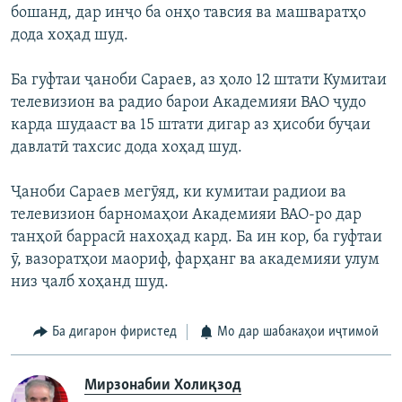
бошанд, дар инҷо ба онҳо тавсия ва машваратҳо
дода хоҳад шуд.
Ба гуфтаи ҷаноби Сараев, аз ҳоло 12 штати Кумитаи
телевизион ва радио барои Академияи ВАО ҷудо
карда шудааст ва 15 штати дигар аз ҳисоби буҷаи
давлатӣ тахсис дода хоҳад шуд.
Ҷаноби Сараев мегӯяд, ки кумитаи радиои ва
телевизион барномаҳои Академияи ВАО-ро дар
танҳоӣ баррасӣ нахоҳад кард. Ба ин кор, ба гуфтаи
ӯ, вазоратҳои маориф, фарҳанг ва академияи улум
низ ҷалб хоҳанд шуд.
Ба дигарон фиристед
Мо дар шабакаҳои иҷтимоӣ
Мирзонабии Холиқзод