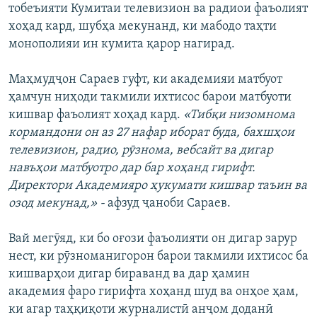
тобеъияти Кумитаи телевизион ва радиои фаъолият
хоҳад кард, шубҳа мекунанд, ки мабодо таҳти
монополияи ин кумита қарор нагирад.
Маҳмудҷон Сараев гуфт, ки академияи матбуот
ҳамчун ниҳоди такмили ихтисос барои матбуоти
кишвар фаъолият хоҳад кард.
«Тибқи низомнома
кормандони он аз 27 нафар иборат буда, бахшҳои
телевизион, радио, рӯзнома, вебсайт ва дигар
навъҳои матбуотро дар бар хоҳанд гирифт.
Директори Академияро ҳукумати кишвар таъин ва
озод мекунад,» -
афзуд ҷаноби Сараев.
Вай мегӯяд, ки бо оғози фаъолияти он дигар зарур
нест, ки рӯзноманигорон барои такмили ихтисос ба
кишварҳои дигар бираванд ва дар ҳамин
академия фаро гирифта хоҳанд шуд ва онҳое ҳам,
ки агар таҳқиқоти журналистӣ анҷом доданӣ