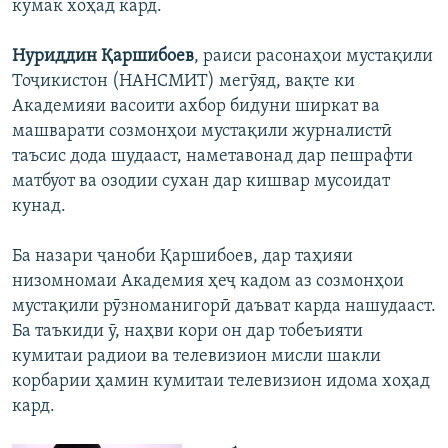
кумак хоҳад кард.
Нуриддин Қаршибоев
, раиси расонаҳои мустақили
Тоҷикистон (НАНСМИТ) мегӯяд, вақте ки
Академияи васоити ахбор бидуни ширкат ва
машварати созмонҳои мустақили журналистӣ
таъсис дода шудааст, наметавонад дар пешрафти
матбуот ва озодии сухан дар кишвар мусоидат
кунад.
​Ба назари ҷаноби Қаршибоев, дар таҳияи
низомномаи Академия ҳеҷ кадом аз созмонҳои
мустақили рӯзноманигорӣ даъват карда нашудааст.
Ба таъкиди ӯ, наҳви кори он дар тобеъияти
кумитаи радиои ва телевизион мисли шакли
корбарии ҳамин кумитаи телевизион идома хоҳад
кард.