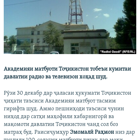
ГУЗОРИШҲОИ РАДИОӢ
Русский
ПАЙГИРӢ КУНЕД
Академияи матбуоти Тоҷикистон тобеъи кумитаи
Ҳамаи сомонаҳои RFE/RL
давлатии радио ва телевизон хоҳад шуд.
Рӯзи 30 декабр дар ҷаласаи ҳукумати Тоҷикистон
ҷиҳати таъсиси Академияи матбуот тасмим
гирифта шуд. Аммо пешниҳоди таъсиси чунин
ниҳод дар сатҳи маҳофили хабарнигорӣ ва
мақомоти давлатии Тоҷикистон чанд сол боз
матраҳ буд.
Раисиҷумҳур
Эмомалӣ Раҳмон
низ дар