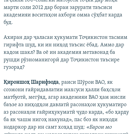
таҷлили 100-солагии матбуоти тоҷик дар моҳи
марти соли 2012 дар бораи зарурати таъсиси
академияи воситаҳои ахбори омма сӯҳбат карда
буд.
Ахиран дар ҷаласаи ҳукумати Тоҷикистон тасмим
гирифта шуд, ки ин ниҳод таъсис ёбад. Аммо дар
кадом шакл? Ва оё ин академия метавонад ба
рушди рӯзноманигорӣ дар Тоҷикистон таъсире
гузорад?
Қироншоҳ Шарифзода
, раиси Шӯрои ВАО, як
созмони ғайридавлатии махсуси ҳалли баҳсҳои
матбуотӣ, мегӯяд, агар академияи ВАО ҳам мисли
баъзе аз ниҳодҳои давлатӣ расонаҳои ҳукуматиро
аз расонаҳои ғайриҳукуматӣ ҷудо карда, «бо ҳарду
ба як чашм нигоҳ накунад», пас боз як ниҳоди
нодаркор дар ин самт хоҳад шуд:
«Барои мо