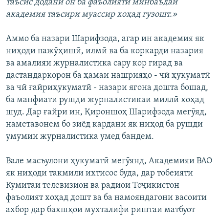
таъсис додани он ба фаъолияти минбаъдаи
академия таъсири муассир хоҳад гузошт.»
Аммо ба назари Шарифзода, агар ин академия як
ниҳоди пажӯҳишӣ, илмӣ ва ба коркарди назария
ва амалияи журналистика сару кор гирад ва
дастандаркорон ба ҳамаи нашрияҳо - чӣ ҳукуматӣ
ва чӣ ғайриҳукуматӣ - назари ягона дошта бошад,
ба манфиати рушди журналистикаи миллӣ хоҳад
шуд. Дар ғайри ин, Қироншоҳ Шарифзода мегӯяд,
наметавонем бо зиёд кардани як ниҳод ба рушди
умумии журналистика умед бандем.
Вале масъулони ҳукуматӣ мегӯянд, Академияи ВАО
як ниҳоди такмили ихтисос буда, дар тобеияти
Кумитаи телевизион ва радиои Тоҷикистон
фаъолият хоҳад дошт ва ба намояндагони васоити
ахбор дар бахшҳои мухталифи риштаи матбуот