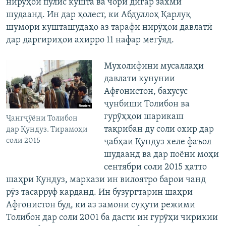
нирӯҳои пулис кушта ва чори дигар захмӣ
шудаанд. Ин дар ҳолест, ки Абдуллоҳ Қарлуқ
шумори кушташудаҳо аз тарафи нирӯҳои давлатӣ
дар даргириҳои ахирро 11 нафар мегӯяд.
Мухолифини мусаллаҳи
давлати кунунии
Афғонистон, бахусус
ҷунбиши Толибон ва
гурӯҳҳои шарикаш
Ҷангҷӯёни Толибон
тақрибан ду соли охир дар
дар Қундуз. Тирамоҳи
соли 2015
ҷабҳаи Қундуз хеле фаъол
шудаанд ва дар поёни моҳи
сентябри соли 2015 ҳатто
шаҳри Қундуз, маркази ин вилоятро барои чанд
рӯз тасарруф карданд. Ин бузургтарин шаҳри
Афғонистон буд, ки аз замони суқути режими
Толибон дар соли 2001 ба дасти ин гурӯҳи чирикии