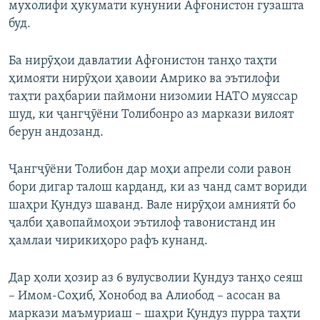
мухолифи ҳукумати кунунии Афғонистон гузашта
буд.
Ба нирӯҳои давлатии Афғонистон танҳо таҳти
ҳимояти нирӯҳои ҳавоии Амрико ва эътилофи
таҳти раҳбарии паймони низомии НАТО муяссар
шуд, ки ҷангҷӯёни Толибонро аз маркази вилоят
берун андозанд.
Ҷангҷӯёни Толибон дар моҳи апрели соли равон
бори дигар талош карданд, ки аз чанд самт вориди
шаҳри Қундуз шаванд. Вале нирӯҳои амниятӣ бо
ҷалби ҳавопаймоҳои эътилоф тавонистанд ин
ҳамлаи чирикиҳоро рафъ кунанд.
Дар ҳоли ҳозир аз 6 вулусволии Қундуз танҳо сеяш
– Имом-Соҳиб, Хонобод ва Алиобод – асосан ва
маркази маъмуриаш – шаҳри Қундуз пурра таҳти