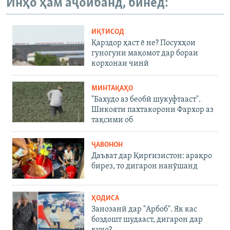
Инҳо ҳам аҷоибанд, бинед:
ИҚТИСОД
Қарздор ҳаст ё не? Посухҳои
гуногуни мақомот дар бораи
корхонаи чинӣ
МИНТАҚАҲО
"Бахудо аз беобӣ шукуфтааст".
Шикояти пахтакорони Фархор аз
тақсими об
ҶАВОНОН
Даъват дар Қирғизистон: арақро
бирез, то дигарон нанӯшанд
ҲОДИСА
Занозанӣ дар "Арбоб". Як кас
боздошт шудааст, дигарон дар