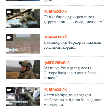
куҷо?
ЧАНДРАСОНАӢ
"Танҳо барои ду хирси сафед
ҳаррӯз 3 тонна ях омода мекунем"
ЧАНДРАСОНАӢ
Пахтакорони Фархор аз тақсими
об шикоят доранд
ҶАНГИ УКРАИНА
"Аз ин ҷо бӯйи ҷасад меояд…
Онҳоро бояд аз ин дӯзах берун
кашем"
ЧАНДРАСОНАӢ
Фавти афсаре, ки ҷасадҳои
сарбозонро пайдо ва ба наздикон
месупорид