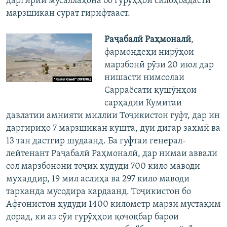
даргирии мусаллаҳона бо гурӯҳҳои силоҳбадасти
марзшикан сурат гирифтааст.
Раҷабалӣ Раҳмоналӣ
,
фармондеҳи нирӯҳои
марзбонӣ рӯзи 20 июл дар
нишасти нимсолаи
Сарраёсати қушӯнҳои
сарҳадии Кумитаи
давлатии амнияти миллии Тоҷикистон гуфт, дар ин
даргириҳо 7 марзшикан кушта, дуи дигар захмӣ ва
13 тан дастгир шудаанд. Ба гуфтаи генерал-
лейтенант Раҷабалӣ Раҳмоналӣ, дар нимаи аввали
сол марзбонони тоҷик ҳудуди 700 кило маводи
мухаддир, 19 мил аслиҳа ва 297 кило маводи
тарканда мусодира кардаанд. Тоҷикистон бо
Афғонистон ҳудуди 1400 километр марзи мустақим
дорад, ки аз сӯи гурӯҳҳои қочоқбар барои