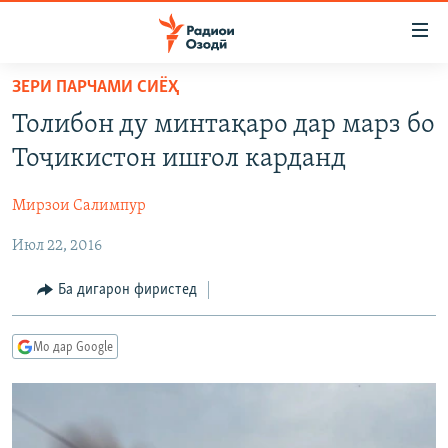
Пайвандҳои
дастрасӣ
Ҷаҳиш
ЗЕРИ ПАРЧАМИ СИЁҲ
ба
ГӮШАҲО
Толибон ду минтақаро дар марз бо
мояи
ГАПИ ОЗОД
СИЁСАТ
аслӣ
Тоҷикистон ишғол карданд
РӮЗГОРИ МУҲОҶИР
Ҷаҳиш
ИҚТИСОД
ба
Мирзои Салимпур
САЛОМ, ХОҲАР
ҶОМЕА
феҳристи
Июл 22, 2016
ТАҲҚИҚОТ
ҚАЗИЯИ "КРОКУС"
аслӣ
Ҷаҳиш
ҶАНГ ДАР УКРАИНА
ОСИЁИ МАРКАЗӢ
Ба дигарон фиристед
ба
НАЗАРИ МАРДУМ
ФАРҲАНГ
ҷустор
Мо дар Google
ЧАНДРАСОНАӢ
МЕҲМОНИ ОЗОДӢ
БЛОГИСТОН
РӮЙХАТҲО
ВАРЗИШ
ОЗОДӢ ОНЛАЙН
ВИДЕО
КИТОБҲОИ ОЗОДӢ
НИГОРИСТОН