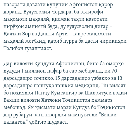
назорати давлати кунунии Афғонистон қарор
доранд. Вулусволии Чордара, ба эътирофи
мақомоти маҳаллӣ, қисман таҳти назорати
нирӯҳои амниятӣ буда, ду вулусволии дигар –
Қалъаи Зор ва Дашти Арчӣ – тавре мақомоти
маҳаллӣ мегӯянд, қариб пурра ба дасти чирикиҳои
Толибон гузаштааст.
Дар вилояти Қундузи Афғонистон, бино ба оморҳо,
ҳудуди 1 миллион нафар ба сар мебаранд, ки 70
дарсадашро тоҷикҳо, 15 дарсадашро узбакҳо ва 13
дарсадашро паштуҳо ташкил медиҳанд. Ин вилоят
бо ноҳияҳои Панҷу Қумсангир ва Шаҳритӯси водии
Вахши вилояти Хатлони Тоҷикистон ҳаммарз
мебошад. Як қисмати марзи Қундуз бо Тоҷикистон
дар рӯбарӯи ҷангалзорҳои мамнӯъгоҳи “Бешаи
палангон” ҷойгир шудааст.