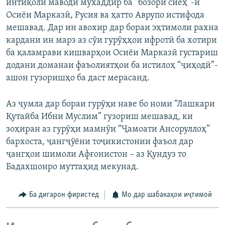
интиқоли маводи мухаддир ба “бозори сиёҳ”-и
Осиёи Марказӣ, Русия ва ҳатто Аврупо истифода
мешавад. Дар ин авохир дар бораи эҳтимоли рахна
кардани ин марз аз сӯи гурӯҳҳои ифротӣ ба хотири
ба қаламрави кишварҳои Осиёи Марказӣ густариш
додани доманаи фаъолиятҳои ба истилоҳ “ҷиҳодӣ”-
ашон гузоришҳо ба даст мерасанд.
Аз ҷумла дар бораи гурӯҳи наве бо номи “Лашкари
Қутайба Ибни Муслим” гузориш мешавад, ки
зоҳиран аз гурӯҳи мамнӯи “Ҷамоати Ансоруллоҳ”
бархоста, ҷангҷӯёни тоҷикистонии фаъол дар
ҷангҳои шимоли Афғонистон – аз Қундуз то
Бадахшонро муттаҳид мекунад.
Ба дигарон фиристед
Мо дар шабакаҳои иҷтимоӣ