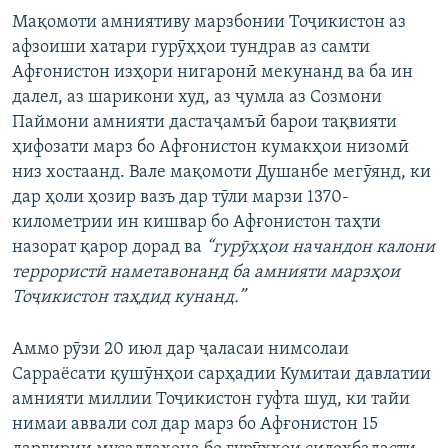
Мақомоти амниятиву марзбонии Тоҷикистон аз
афзоиши хатари гурӯҳҳои тундрав аз самти
Афғонистон изҳори нигаронӣ мекунанд ва ба ин
далел, аз шарикони худ, аз ҷумла аз Созмони
Паймони амнияти дастаҷамъӣ барои тақвияти
ҳифозати марз бо Афғонистон кумакҳои низомӣ
низ хостаанд. Вале мақомоти Душанбе мегӯянд, ки
дар ҳоли ҳозир вазъ дар тӯли марзи 1370-
километрии ин кишвар бо Афғонистон таҳти
назорат қарор дорад ва
“гурӯҳҳои начандон калони
террористӣ наметавонанд ба амнияти марзҳои
Тоҷикистон таҳдид кунанд.”
Аммо рӯзи 20 июл дар ҷаласаи нимсолаи
Сарраёсати қушӯнҳои сарҳадии Кумитаи давлатии
амнияти миллии Тоҷикистон гуфта шуд, ки тайи
нимаи аввали сол дар марз бо Афғонистон 15