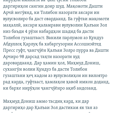
нирӯҳои амниятӣ ва ҷангҷӯёни Толибон
даргириҳои сангин доир шуд. Мақомоти Дашти
Арчӣ мегӯянд, ки Толибон назорати аксари ин
вулусволиро ба даст овардаанд. Ба гуфтаи мақомоти
маҳаллӣ, аксари қаламрави вулуволии Қалъаи Зол
низ баъди 4 рӯзи набардҳои шадид ба дасти
Толибон гузаштааст. Вакили парлумон аз Қундуз
Абдуллоҳ Қарлуқ ба хабаргузории Ассошиэйтед
Пресс гуфт, ҷангҷӯён Қалъаи Золро пурра ва Дашти
Арчиро 98 дарсад таҳти назорати худ
даровардаанд. Дар ҳамин ҳол, Маҳмуд Дониш,
сухангӯи волии Қундуз ба дасти Толибон
гузаштани ҳеҷ кадом аз вулусволиҳои ин вилоятро
рад карда, гуфтааст, ҳамлаҳои ҳавоӣ имкон доданд,
ки бархе нирӯҳои ҷангҷӯёнро ақиб андозанд.
Маҳмуд Дониш аммо тасдиқ кард, ки дар
даргириҳо дар Қалъаи Зол дастикам як тан аз