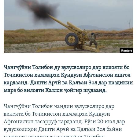
ГУЗОРИШҲОИ РАДИОӢ
Русский
ПАЙГИРӢ КУНЕД
Ҷангҷӯёни Толибон ду вулусволиро дар вилояти бо
Ҳамаи сомонаҳои RFE/RL
Тоҷикистон ҳаммарзи Қундузи Афғонистон ишғол
кардаанд. Дашти Арчӣ ва Қалъаи Зол дар наздикии
марз бо вилояти Хатлон ҷойгир шудаанд.
Ҷангҷӯёни Толибон чандин вулусволиро дар
вилояти бо Тоҷикистон ҳаммарзи Қундузи
Афғонистон тасарруф кардаанд. Рӯзи 20 июл дар
вулусволиҳои Дашти Арчӣ ва Қалъаи Зол байни