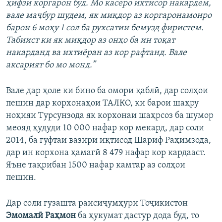
ҳифзи коргарон буд. Мо касеро ихтисор накардем,
вале маҷбур шудем, як миқдор аз коргаронамонро
барои 6 моҳу 1 сол ба рухсатии бемузд фиристем.
Табиист ки як миқдор аз онҳо ба ин тоқат
накарданд ва ихтиёран аз кор рафтанд. Вале
аксарият бо мо монд.”
Вале дар ҳоле ки бино ба омори қаблӣ, дар солҳои
пешин дар корхонаҳои ТАЛКО, ки барои шаҳру
ноҳияи Турсунзода як корхонаи шаҳрсоз ба шумор
меояд ҳудуди 10 000 нафар кор мекард, дар соли
2014, ба гуфтаи вазири иқтисод Шариф Раҳимзода,
дар ин корхона ҳамагӣ 8 479 нафар кор кардааст.
Яъне тақрибан 1500 нафар камтар аз солҳои
пешин.
Дар соли гузашта раисиҷумҳури Тоҷикистон
Эмомалӣ Раҳмон
ба ҳукумат дастур дода буд, то