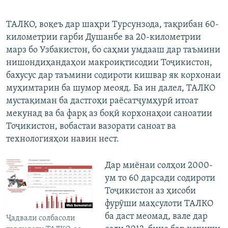
ТАЛКО, воқеъ дар шаҳри Турсунзода, тақрибан 60-
километрии ғарби Душанбе ва 20-километрии
марз бо Узбакистон, бо саҳми умдааш дар таъмини
нишондиҳандаҳои макроиқтисодии Тоҷикистон,
бахусус дар таъмини содироти кишвар як корхонаи
муҳимтарин ба шумор меояд. Ба ин далел, ТАЛКО
мустақиман ба дастгоҳи раёсатҷумҳурӣ итоат
мекунад ва ба фарқ аз боқӣ корхонаҳои саноатии
Тоҷикистон, вобастаи вазорати саноат ва
технологияҳои навин нест.
Дар миёнаи солҳои 2000-
ум то 60 дарсади содироти
Тоҷикистон аз ҳисоби
фурӯши маҳсулоти ТАЛКО
ба даст меомад, вале дар
Ҷадвали солбасоли