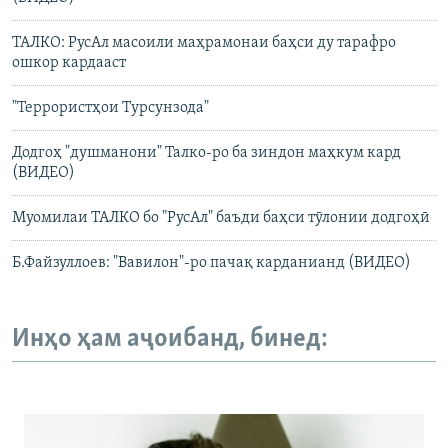
ТАЛКО: РусАл масоили маҳрамонаи баҳси ду тарафро
ошкор кардааст
"Террористҳои Турсунзода"
Додгоҳ "душманони" Талко-ро ба зиндон маҳкум кард
(ВИДЕО)
Муомилаи ТАЛКО бо "РусАл" баъди баҳси тӯлонии додгоҳӣ
Б.Файзуллоев: "Вавилон"-ро пачақ карданианд (ВИДЕО)
Инҳо ҳам аҷоибанд, бинед: