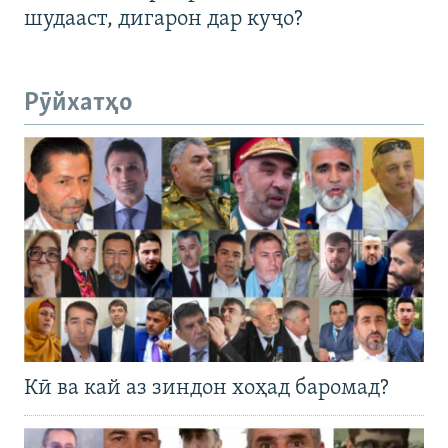
шудааст, дигарон дар куҷо?
Рӯйхатҳо
Кӣ ва кай аз зиндон хоҳад баромад?