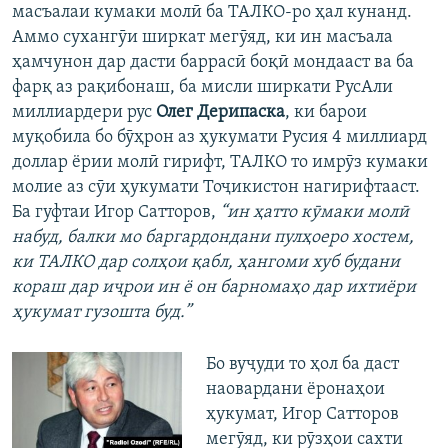
масъалаи кумаки молӣ ба ТАЛКО-ро ҳал кунанд.
Аммо сухангӯи ширкат мегӯяд, ки ин масъала
ҳамчунон дар дасти баррасӣ боқӣ мондааст ва ба
фарқ аз рақибонаш, ба мисли ширкати РусАли
миллиардери рус
Олег Дерипаска
, ки барои
муқобила бо бӯҳрон аз ҳукумати Русия 4 миллиард
доллар ёрии молӣ гирифт, ТАЛКО то имрӯз кумаки
молие аз сӯи ҳукумати Тоҷикистон нагирифтааст.
Ба гуфтаи Игор Сатторов,
“ин ҳатто кӯмаки молӣ
набуд, балки мо баргардондани пулҳоеро хостем,
ки ТАЛКО дар солҳои қабл, ҳангоми хуб будани
кораш дар иҷрои ин ё он барномаҳо дар ихтиёри
ҳукумат гузошта буд.”
Бо вуҷуди то ҳол ба даст
наовардани ёронаҳои
ҳукумат, Игор Сатторов
мегӯяд, ки рӯзҳои сахти