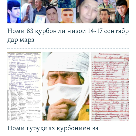
Номи 83 қурбонии низои 14-17 сентябр
дар марз
Номи гуруҳе аз қурбониён ва