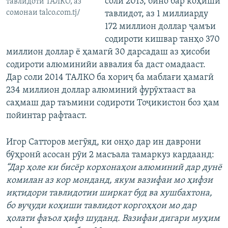
соли 2013, бино бар коҳиши
тавлидоти ТАЛКО, аз
сомонаи talco.com.tj/
тавлидот, аз 1 миллиарду
172 миллион доллар ҷамъи
содироти кишвар танҳо 370
миллион доллар ё ҳамагӣ 30 дарсадаш аз ҳисоби
содироти алюминийи аввалия ба даст омадааст.
Дар соли 2014 ТАЛКО ба хориҷ ба маблағи ҳамагӣ
234 миллион доллар алюминий фурӯхтааст ва
саҳмаш дар таъмини содироти Тоҷикистон боз ҳам
пойинтар рафтааст.
Игор Сатторов мегӯяд, ки онҳо дар ин даврони
бӯҳронӣ асосан рӯи 2 масъала тамаркуз кардаанд:
“Дар ҳоле ки бисёр корхонаҳои алюминий дар дунё
комилан аз кор монданд, якум вазифаи мо ҳифзи
иқтидори тавлидотии ширкат буд ва хушбахтона,
бо вуҷуди коҳиши тавлидот коргоҳҳои мо дар
ҳолати фаъол ҳифз шуданд. Вазифаи дигари муҳим