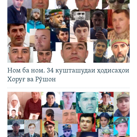
Ном ба ном. 34 кушташудаи ҳодисаҳои
Хоруғ ва Рӯшон