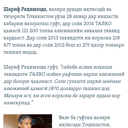
Шариф Раҳимзода
, вазири рушди иқтисодӣ ва
тиҷорати Тоҷикистон рӯзи 28 январ дар нишасти
хабарии вазораташ гуфт, дар соли 2014 ТАЛКО
ҳамагӣ 121 200 тонна алюминийи аввалия тавлид
кардааст. Дар соли 2013 тавлидоти ин корхона 218
477 тонна ва дар соли 2012 беш аз 275 ҳазор тоннаро
ташкил медод.
Шариф Раҳимзода гуфт,
“сабаби аслии коҳиши
тавлидоти ТАЛКО пойин рафтани нархи алюминий
дар бозори ҷаҳонист. Соли гузашта нархи миёнаи
алюминий ҳамагӣ 1870 долларро ташкил дод.
Маълум аст, ки ягон корхона ба зарари худаш кор
намекунад.”
Вале ба гуфтаи вазири
иқтисоди Тоҷикистон,