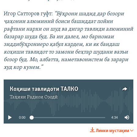
Игор Сатторов гуфт:
“Бӯҳрони шадид дар бозори
ҷаҳонии алюминий боиси башиддат пойин
рафтани нархи он шуд ва дигар тавлиди алюминий
базарар шуда буд. Ба ин далел, мо барномаи
зиддибӯҳрониеро қабул кардем, ки як бандаш
коҳиши тавлидот то замони беҳтар шудани вазъи
бозор буд. Мо, албатта, наметавонистем ба зарари
худ кор кунем.”
Коҳиши тавлидоти ТАЛКО
Таҳияи
Радиои Озодӣ
Феълан кор намекунад
0:00
4:34
Линки мустақим