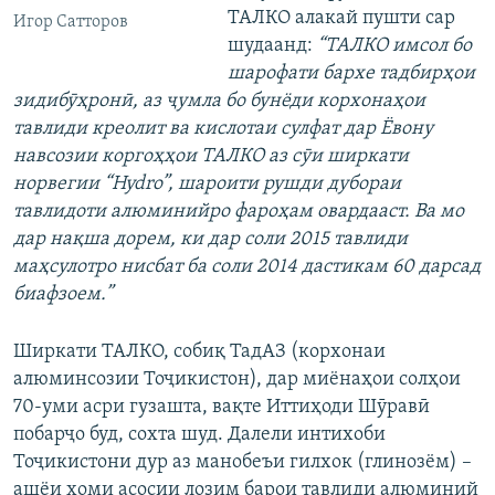
ТАЛКО алакай пушти сар
Игор Сатторов
шудаанд:
“ТАЛКО имсол бо
шарофати бархе тадбирҳои
зидибӯҳронӣ, аз ҷумла бо бунёди корхонаҳои
тавлиди креолит ва кислотаи сулфат дар Ёвону
навсозии коргоҳҳои ТАЛКО аз сӯи ширкати
норвегии “Hydro”, шароити рушди дубораи
тавлидоти алюминийро фароҳам овардааст. Ва мо
дар нақша дорем, ки дар соли 2015 тавлиди
маҳсулотро нисбат ба соли 2014 дастикам 60 дарсад
биафзоем.”
Ширкати ТАЛКО, собиқ ТадАЗ (корхонаи
алюминсозии Тоҷикистон), дар миёнаҳои солҳои
70-уми асри гузашта, вақте Иттиҳоди Шӯравӣ
побарҷо буд, сохта шуд. Далели интихоби
Тоҷикистони дур аз манобеъи гилхок (глинозём) –
ашёи хоми асосии лозим барои тавлиди алюминий