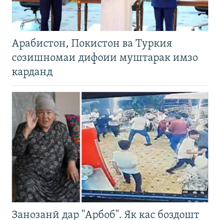
Арабистон, Покистон ва Туркия
созишномаи дифоии муштарак имзо
карданд
Занозанӣ дар "Арбоб". Як кас боздошт