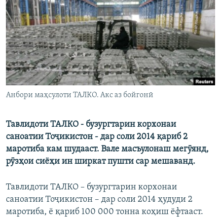
ГУЗОРИШҲОИ РАДИОӢ
Русский
ПАЙГИРӢ КУНЕД
Анбори маҳсулоти ТАЛКО. Акс аз бойгонӣ
Ҳамаи сомонаҳои RFE/RL
Тавлидоти ТАЛКО - бузургтарин корхонаи
саноатии Тоҷикистон - дар соли 2014 қариб 2
маротиба кам шудааст. Вале масъулонаш мегӯянд,
рӯзҳои сиёҳи ин ширкат пушти сар мешаванд.
Тавлидоти ТАЛКО – бузургтарин корхонаи
саноатии Тоҷикистон – дар соли 2014 ҳудуди 2
маротиба, ё қариб 100 000 тонна коҳиш ёфтааст.