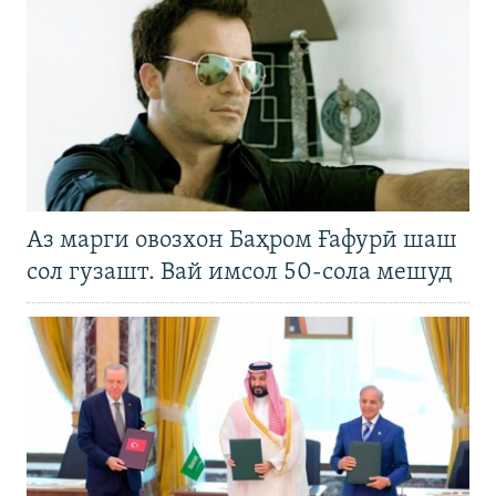
Аз марги овозхон Баҳром Ғафурӣ шаш
сол гузашт. Вай имсол 50-сола мешуд