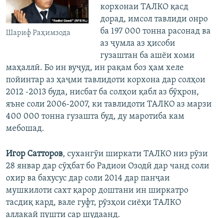
корхонаи ТАЛКО қасд
дорад, имсол тавлиди онро
ба 197 000 тонна расонад ва
Шариф Раҳимзода
аз ҷумла аз ҳисоби
гузаштан ба ашёи хоми
маҳаллӣ. Бо ин вуҷуд, ин рақам боз ҳам хеле
пойинтар аз ҳаҷми тавлидоти корхона дар солҳои
2012 -2013 буда, нисбат ба солҳои қабл аз бӯҳрон,
яъне соли 2006-2007, ки тавлидоти ТАЛКО аз марзи
400 000 тонна гузашта буд, ду маротиба кам
мебошад.
Игор Сатторов
, сухангӯи ширкати ТАЛКО низ рӯзи
28 январ дар сӯҳбат бо Радиои Озодӣ дар чанд соли
охир ва бахусус дар соли 2014 дар панҷаи
мушкилоти сахт қарор доштани ин ширкатро
тасдиқ кард, вале гуфт, рӯзҳои сиёҳи ТАЛКО
аллакай пушти сар шудаанд.