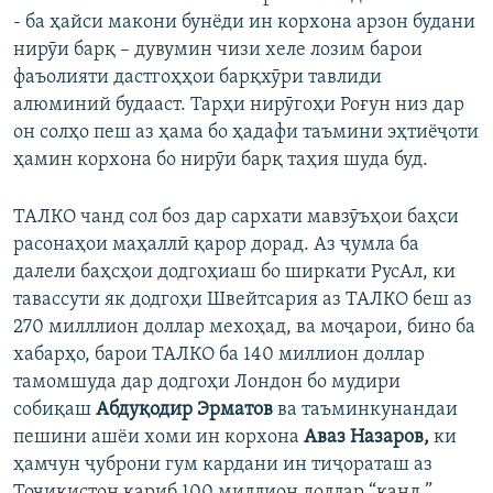
- ба ҳайси макони бунёди ин корхона арзон будани
нирӯи барқ – дувумин чизи хеле лозим барои
фаъолияти дастгоҳҳои барқхӯри тавлиди
алюминий будааст. Тарҳи нирӯгоҳи Роғун низ дар
он солҳо пеш аз ҳама бо ҳадафи таъмини эҳтиёҷоти
ҳамин корхона бо нирӯи барқ таҳия шуда буд.
ТАЛКО чанд сол боз дар сархати мавзӯъҳои баҳси
расонаҳои маҳаллӣ қарор дорад. Аз ҷумла ба
далели баҳсҳои додгоҳиаш бо ширкати РусАл, ки
тавассути як додгоҳи Швейтсария аз ТАЛКО беш аз
270 милллион доллар мехоҳад, ва моҷарои, бино ба
хабарҳо, барои ТАЛКО ба 140 миллион доллар
тамомшуда дар додгоҳи Лондон бо мудири
собиқаш
Абдуқодир Эрматов
ва таъминкунандаи
пешини ашёи хоми ин корхона
Аваз Назаров,
ки
ҳамчун ҷуброни гум кардани ин тиҷораташ аз
Тоҷикистон қариб 100 миллион доллар “канд.”