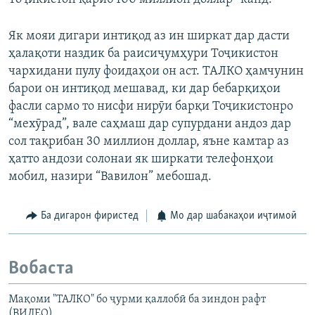
Як мояи дигари интиқод аз ин ширкат дар дасти
ҳалақоти наздик ба раисиҷумҳури Тоҷикистон
чархидани пулу фоидаҳои он аст. ТАЛКО ҳамчунин
барои он интиқод мешавад, ки дар бебарқиҳои
фасли сармо то нисфи нирӯи барқи Тоҷикистонро
“мехӯрад”, вале саҳмаш дар супурдани андоз дар
сол тақрибан 30 миллион доллар, яъне камтар аз
ҳатто андози солонаи як ширкати телефонҳои
мобил, назири “Вавилон” мебошад.
Ба дигарон фиристед
Мо дар шабакаҳои иҷтимоӣ
Вобаста
Мақоми "ТАЛКО" бо ҷурми қаллобӣ ба зиндон рафт
(ВИДЕО)