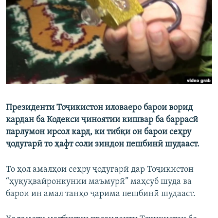
ГУЗОРИШҲОИ РАДИОӢ
Русский
ПАЙГИРӢ КУНЕД
Президенти Тоҷикистон иловаеро барои ворид
Ҳамаи сомонаҳои RFE/RL
кардан ба Кодекси ҷиноятии кишвар ба баррасӣ
парлумон ирсол кард, ки тибқи он барои сеҳру
ҷодугарӣ то ҳафт соли зиндон пешбинӣ шудааст.
То ҳол амалҳои сеҳру ҷодугарӣ дар Тоҷикистон
“ҳуқуқвайронкунии маъмурӣ” маҳсуб шуда ва
барои ин амал танҳо ҷарима пешбинӣ шудааст.