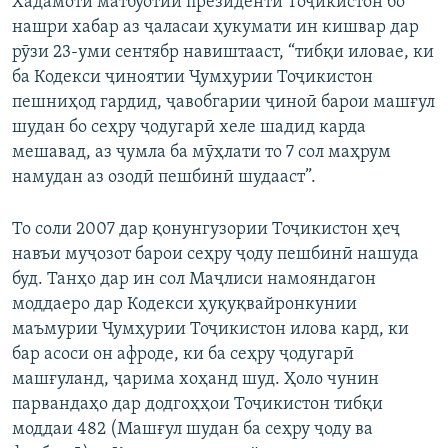
Хадамоти матбуотии президенти Тоҷикистон бо
нашри хабар аз ҷаласаи ҳукумати ин кишвар дар
рӯзи 23-уми сентябр навиштааст, “тибқи иловае, ки
ба Кодекси ҷиноятии Ҷумҳурии Тоҷикистон
пешниҳод гардид, ҷавобгарии ҷиноӣ барои машғул
шудан бо сеҳру ҷодугарӣ хеле шадид карда
мешавад, аз ҷумла ба мӯҳлати то 7 сол маҳрум
намудан аз озодӣ пешбинӣ шудааст”.
То соли 2007 дар қонунгузории Тоҷикистон ҳеҷ
навъи муҷозот барои сеҳру ҷоду пешбинӣ нашуда
буд. Танҳо дар ин сол Маҷлиси намояндагон
моддаеро дар Кодекси ҳуқуқвайронкунии
маъмурии Ҷумҳурии Тоҷикистон илова кард, ки
бар асоси он афроде, ки ба сеҳру ҷодугарӣ
машғуланд, ҷарима хоҳанд шуд. Ҳоло чунин
парвандаҳо дар додгоҳҳои Тоҷикистон тибқи
моддаи 482 (Машғул шудан ба сеҳру ҷоду ва