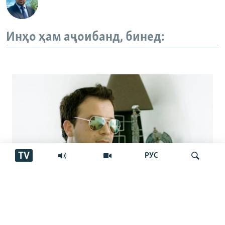
Инҳо ҳам аҷоибанд, бинед:
TV
РУС
Аз марги овозхон Баҳром Ғафурӣ шаш
Ҷустуҷӯ
сол гузашт. Вай имсол 50-сола мешуд