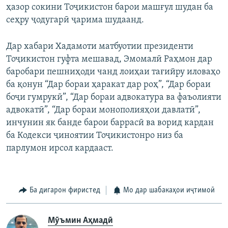
ҳазор сокини Тоҷикистон барои машғул шудан ба
сеҳру ҷодугарӣ ҷарима шудаанд.
Дар хабари Хадамоти матбуотии президенти
Тоҷикистон гуфта мешавад, Эмомалӣ Раҳмон дар
баробари пешниҳоди чанд лоиҳаи тағийру иловаҳо
ба қонун “Дар бораи ҳаракат дар роҳ”, “Дар бораи
боҷи гумрукӣ”, “Дар бораи адвокатура ва фаъолияти
адвокатӣ”, “Дар бораи монополияҳои давлатӣ”,
инчунин як банде барои баррасӣ ва ворид кардан
ба Кодекси ҷиноятии Тоҷикистонро низ ба
парлумон ирсол кардааст.
Ба дигарон фиристед
Мо дар шабакаҳои иҷтимоӣ
Мӯъмин Аҳмадӣ