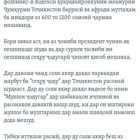
фолбинӣ)-и Кодекси ҳуқуқвайронкунии маъмурии
Ҷумҳурии Тоҷикистон баррасӣ ва афроди муттаҳам
ба миқдори аз 600 то 1200 сомонӣ ҷарима
мешаванд.
Бори аввал аст, ки аз ҷониби президент чунин як
пешниҳоде шуда ва дар сурати тасвиби ин
пешниҳод сеҳру ҷодугарӣ ҷиноят ҳисоб мешавад.
Дар давоми чанд соли ахир даҳҳо парвандаи
марбут ба “сеҳру ҷоду” дар Тоҷикистон расонаӣ
шудааст. Дар ду соли ахир даҳҳо видеое бо номи
“Муллои ҷодугар” дар шабакаҳои иҷтимоӣ ва
расонаҳои давлатӣ нашр шуд, ки дар он иштироки
муллое бо муштариаш дар амали шавҳонӣ намоиш
дода мешуд.
Тибқи иттилои расмӣ, дар ду соли ахир беш аз