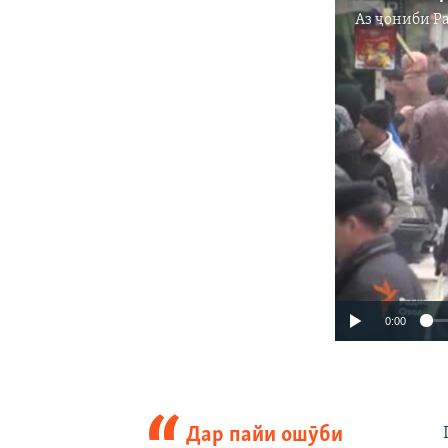
Аз ҷониби
Р
0:00
Дар пайи ошӯби