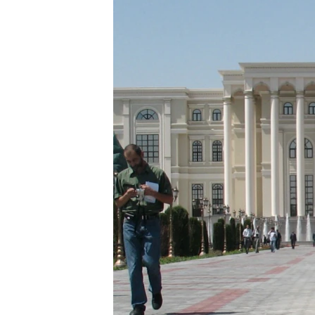
ГУЗОРИШҲОИ РАДИОӢ