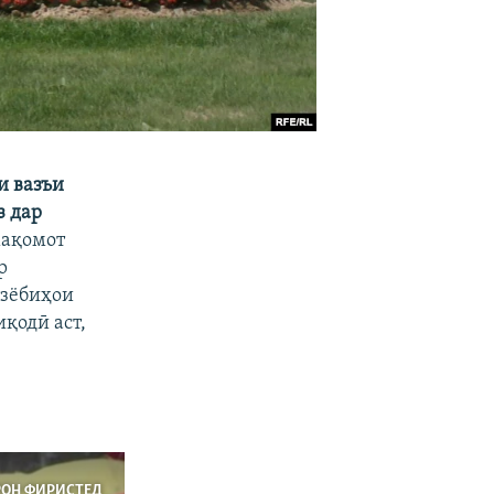
и вазъи
з дар
мақомот
р
рзёбиҳои
қодӣ аст,
РОН ФИРИСТЕД