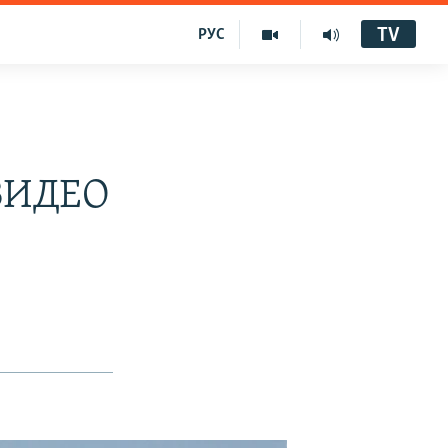
TV
РУС
 ВИДЕО