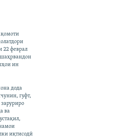
ақомоти
колатдори
и 22 феврал
а шаҳрвандон
ишҳои ин
нона дода
нчунин, гуфт,
 заруриро
а ва
устақил,
рнамои
алки иқтисодӣ