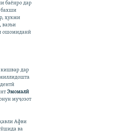
ии баёнро дар
р бахши
р, ҳукми
 вазъи
ки ошомиданӣ
px
бар
 кишвар дар
а миллидошта
идентӣ
ент
Эмомалӣ
онун муҷозот
қавли Афви
пӯшида ва