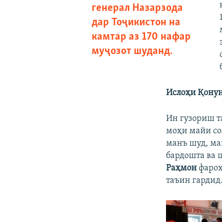
генерал Назарзода
дар Тоҷикистон на
камтар аз 170 нафар
муҷозот шуданд.
Ислоҳи Қонун
Ин гузориш т
моҳи майи со
манъ шуд, ма
бардошта ва 
Раҳмон
фароҳ
таъин гардид