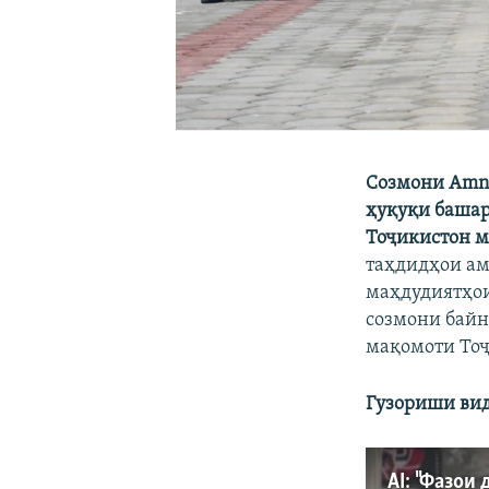
Созмони Amne
ҳуқуқи башар
Тоҷикистон ма
таҳдидҳои ам
маҳдудиятҳои
созмони байн
мақомоти Тоҷ
Гузориши вид