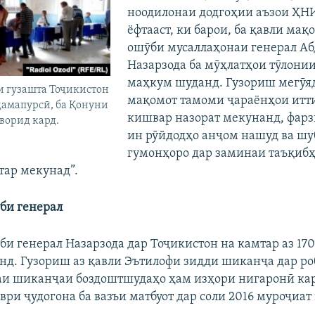
ноодилонаи додгоҳии аъзои ҲН
ёфтааст, ки барои, ба қавли мақ
ошӯби мусаллаҳонаи генерал А
Назарзода ба мӯҳлатҳои тӯлони
маҳкум шуданд. Гузориш мегӯяд
и гузашта Тоҷикистон
мақомот тамоми ҷараёнҳои итт
ҳамапурсӣ, ба Қонуни
кишвар назорат мекунанд, фар
 ворид кард.
ин рӯйдодҳо анҷом нашуд ва шу
гумонҳоро дар заминаи таъқиб
тар мекунад”.
би генерал
би генерал Назарзода дар Тоҷикистон на камтар аз 17
нд. Гузориш аз қавли Эътилофи зидди шиканҷа дар ро
аи шиканҷаи боздоштшудаҳо ҳам изҳори нигаронӣ кар
ври ҷудогона ба вазъи матбуот дар соли 2016 муроҷиат