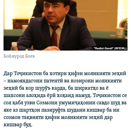
ГУЗОРИШҲОИ РАДИОӢ
Русский
ПАЙГИРӢ КУНЕД
Боймурод Боев
Ҳамаи сомонаҳои RFE/RL
Дар Тоҷикистон ба хотири ҳифзи моликияти зеҳнӣ
– намояндагони патентӣ ва нозирони моликияти
зеҳнӣ ба кор шурӯъ карда, ба ширкатҳо ва ё
шахсони алоҳида ёрӣ хоҳанд намуд. Тоҷикистон се
сол қабл узви Созмони умумиҷаҳонии савдо шуд ва
яке аз шартҳои пазируфта шудани кишвар ба ин
созмон тақвияти ҳифзи моликияти зеҳнӣ дар
кишвар буд.