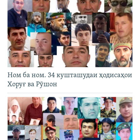
Ном ба ном. 34 кушташудаи ҳодисаҳои
Хоруғ ва Рӯшон