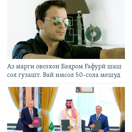
Аз марги овозхон Баҳром Ғафурӣ шаш
сол гузашт. Вай имсол 50-сола мешуд