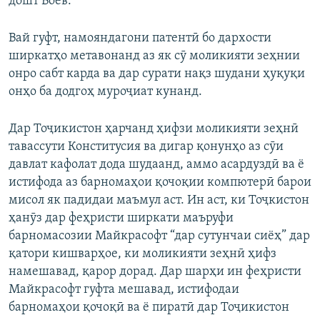
дошт Боев.
Вай гуфт, намояндагони патентӣ бо дархости
ширкатҳо метавонанд аз як сӯ моликияти зеҳнии
онро сабт карда ва дар сурати нақз шудани ҳуқуқи
онҳо ба додгоҳ муроҷиат кунанд.
Дар Тоҷикистон ҳарчанд ҳифзи моликияти зеҳнӣ
тавассути Конститусия ва дигар қонунҳо аз сӯи
давлат кафолат дода шудаанд, аммо асардуздӣ ва ё
истифода аз барномаҳои қочоқии компютерӣ барои
мисол як падидаи маъмул аст. Ин аст, ки Тоҷкистон
ҳанӯз дар феҳристи ширкати маъруфи
барномасозии Майкрасофт “дар сутунчаи сиёҳ” дар
қатори кишварҳое, ки моликияти зеҳнӣ ҳифз
намешавад, қарор дорад. Дар шарҳи ин феҳристи
Майкрасофт гуфта мешавад, истифодаи
барномаҳои қочоқӣ ва ё пиратӣ дар Тоҷикистон