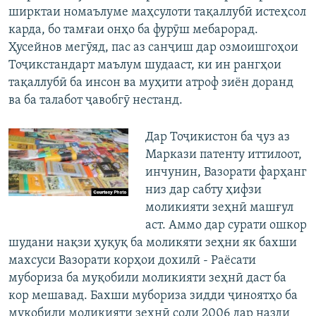
ширктаи номаълуме маҳсулоти тақаллубӣ истеҳсол
карда, бо тамғаи онҳо ба фурӯш мебарорад.
Ҳусейнов мегӯяд, пас аз санҷиш дар озмоишгоҳои
Тоҷикстандарт маълум шудааст, ки ин рангҳои
тақаллубӣ ба инсон ва муҳити атроф зиён доранд
ва ба талабот ҷавобгӯ нестанд.
Дар Тоҷикистон ба ҷуз аз
Маркази патенту иттилоот,
инчунин, Вазорати фарҳанг
низ дар сабту ҳифзи
моликияти зеҳнӣ машғул
аст. Аммо дар сурати ошкор
шудани нақзи ҳуқуқ ба моликяти зеҳни як бахши
махсуси Вазорати корҳои дохилӣ - Раёсати
мубориза ба муқобили моликияти зеҳнӣ даст ба
кор мешавад. Бахши мубориза зидди ҷиноятҳо ба
муқобили моликияти зеҳнӣ соли 2006 дар назди