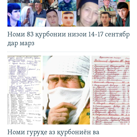
Номи 83 қурбонии низои 14-17 сентябр
дар марз
Номи гуруҳе аз қурбониён ва