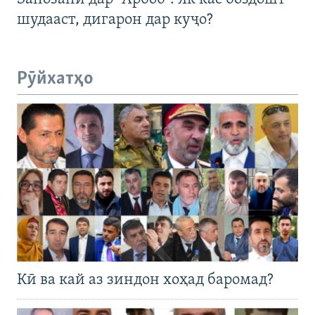
шудааст, дигарон дар куҷо?
Рӯйхатҳо
Кӣ ва кай аз зиндон хоҳад баромад?