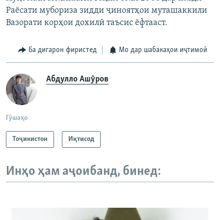
Раёсати мубориза зидди ҷиноятҳои муташаккили
Вазорати корҳои дохилӣ таъсис ёфтааст.
Ба дигарон фиристед
Мо дар шабакаҳои иҷтимоӣ
Абдулло Ашӯров
Гӯшаҳо
Тоҷикистон
Иқтисод
Инҳо ҳам аҷоибанд, бинед: