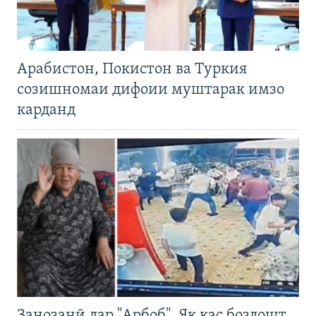
Арабистон, Покистон ва Туркия
созишномаи дифоии муштарак имзо
карданд
Занозанӣ дар "Арбоб". Як кас боздошт