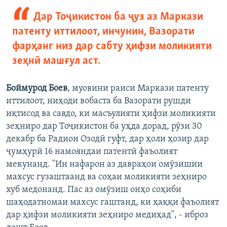
Дар Тоҷикистон ба ҷуз аз Маркази
патенту иттилоот, инчунин, Вазорати
фарҳанг низ дар сабту ҳифзи моликияти
зеҳнӣ машғул аст.
Боймурод Боев
, муовини раиси Маркази патенту
иттилоот, ниҳоди вобаста ба Вазорати рушди
иқтисод ва савдо, ки масъулияти ҳифзи моликияти
зеҳниро дар Тоҷикистон ба уҳда дорад, рӯзи 30
декабр ба Радиои Озодӣ гуфт, дар ҳоли ҳозир дар
ҷумҳурӣ 16 намояндаи патентӣ фаъолият
мекунанд. "Ин нафарон аз давраҳои омӯзишии
махсус гузаштаанд ва соҳаи моликияти зеҳниро
хуб медонанд. Пас аз омӯзиш онҳо соҳиби
шаҳодатномаи махсус гаштанд, ки ҳаққи фаъолият
дар ҳифзи моликияти зеҳниро медиҳад", - иброз