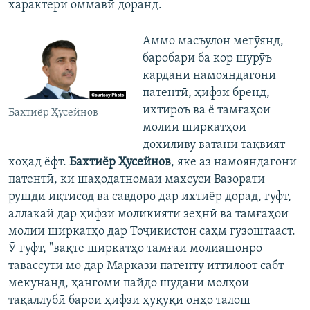
характери оммавӣ доранд.
Аммо масъулон мегӯянд,
баробари ба кор шурӯъ
кардани намояндагони
патентӣ, ҳифзи бренд,
ихтироъ ва ё тамғаҳои
Бахтиёр Ҳусейнов
молии ширкатҳои
дохиливу ватанӣ тақвият
хоҳад ёфт.
Бахтиёр Ҳусейнов
, яке аз намояндагони
патентӣ, ки шаҳодатномаи махсуси Вазорати
рушди иқтисод ва савдоро дар ихтиёр дорад, гуфт,
аллакай дар ҳифзи моликияти зеҳнӣ ва тамғаҳои
молии ширкатҳо дар Тоҷикистон саҳм гузоштааст.
Ӯ гуфт, "вақте ширкатҳо тамғаи молиашонро
тавассути мо дар Маркази патенту иттилоот сабт
мекунанд, ҳангоми пайдо шудани молҳои
тақаллубӣ барои ҳифзи ҳуқуқи онҳо талош