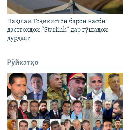
Нақшаи Тоҷикистон барои насби
дастгоҳҳои “Starlink” дар гӯшаҳои
дурдаст
Рӯйхатҳо