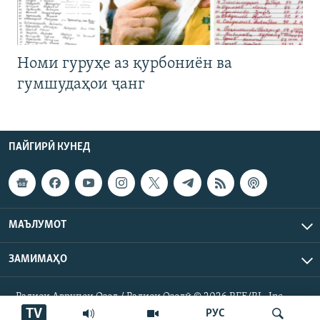
Номи гуруҳе аз қурбониён ва
гумшудаҳои ҷанг
ПАЙГИРӢ КУНЕД
МАЪЛУМОТ
ЗАМИМАҲО
Радиои Аврупои Озод / Радиои Озодӣ © 2026 RFE/RL. Inc.
Ҳамаи ҳуқуқ маҳфуз аст.
TV
РУС