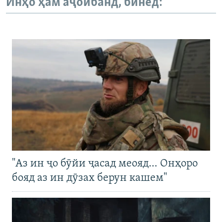
Инҳо ҳам аҷоибанд, бинед:
"Аз ин ҷо бӯйи ҷасад меояд… Онҳоро
бояд аз ин дӯзах берун кашем"