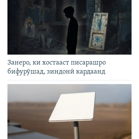
Занеро, ки хостааст писарашро
бифурӯшад, зиндонӣ кардаанд