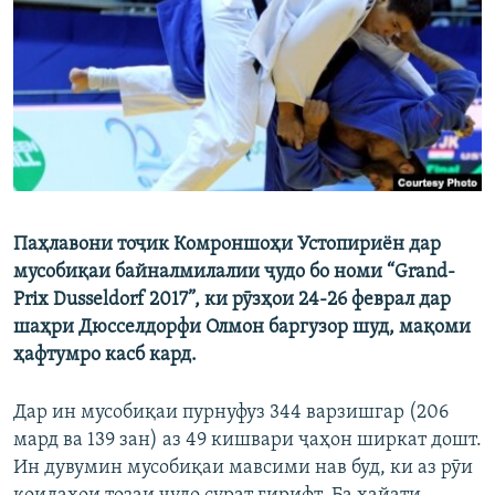
ГУЗОРИШҲОИ РАДИОӢ
Русский
ПАЙГИРӢ КУНЕД
Паҳлавони тоҷик Комроншоҳи Устопириён дар
Ҳамаи сомонаҳои RFE/RL
мусобиқаи байналмилалии ҷудо бо номи “Grand-
Prix Dusseldorf 2017”, ки рӯзҳои 24-26 феврал дар
шаҳри Дюсселдорфи Олмон баргузор шуд, мақоми
ҳафтумро касб кард.
Дар ин мусобиқаи пурнуфуз 344 варзишгар (206
мард ва 139 зан) аз 49 кишвари ҷаҳон ширкат дошт.
Ин дувумин мусобиқаи мавсими нав буд, ки аз рӯи