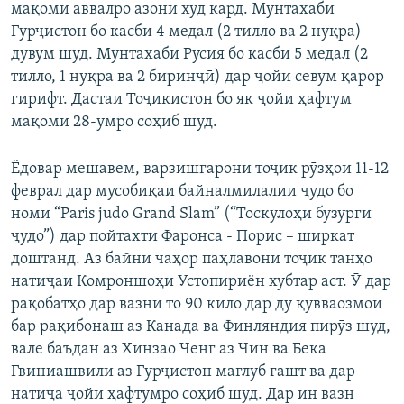
мақоми аввалро азони худ кард. Мунтахаби
Гурҷистон бо касби 4 медал (2 тилло ва 2 нуқра)
дувум шуд. Мунтахаби Русия бо касби 5 медал (2
тилло, 1 нуқра ва 2 биринҷӣ) дар ҷойи севум қарор
гирифт. Дастаи Тоҷикистон бо як ҷойи ҳафтум
мақоми 28-умро соҳиб шуд.
Ёдовар мешавем, варзишгарони тоҷик рӯзҳои 11-12
феврал дар мусобиқаи байналмилалии ҷудо бо
номи “Paris judo Grand Slam” (“Тоскулоҳи бузурги
ҷудо”) дар пойтахти Фаронса - Порис – ширкат
доштанд. Аз байни чаҳор паҳлавони тоҷик танҳо
натиҷаи Комроншоҳи Устопириён хубтар аст. Ӯ дар
рақобатҳо дар вазни то 90 кило дар ду қувваозмоӣ
бар рақибонаш аз Канада ва Финляндия пирӯз шуд,
вале баъдан аз Хинзао Ченг аз Чин ва Бека
Гвиниашвили аз Гурҷистон мағлуб гашт ва дар
натиҷа ҷойи ҳафтумро соҳиб шуд. Дар ин вазн