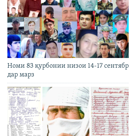
Номи 83 қурбонии низои 14-17 сентябр
дар марз