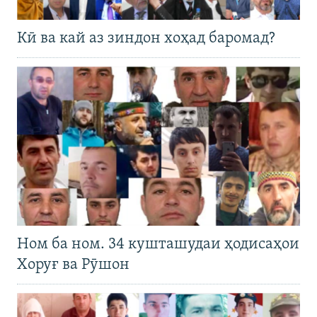
Кӣ ва кай аз зиндон хоҳад баромад?
Ном ба ном. 34 кушташудаи ҳодисаҳои
Хоруғ ва Рӯшон