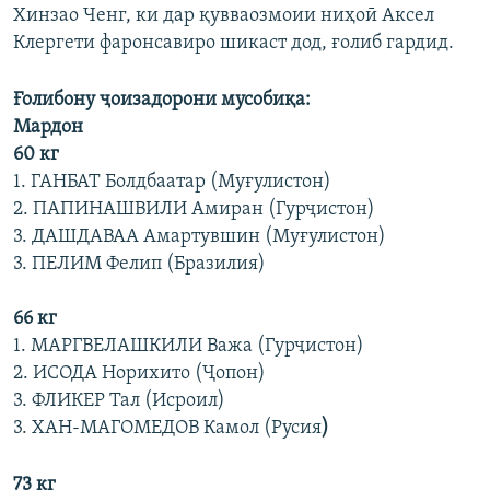
Хинзао Ченг, ки дар қувваозмоии ниҳоӣ Аксел
Клергети фаронсавиро шикаст дод, ғолиб гардид.
Ғолибону ҷоизадорони мусобиқа
:
М
ардон
60 кг
1. ГАНБАТ Болдбаатар (Муғулистон)
2. ПАПИНАШВИЛИ Амиран (Гурҷистон)
3. ДАШДАВАА Амартувшин (Муғулистон)
3. ПЕЛИМ Фелип (Бразилия)
66 кг
1. МАРГВЕЛАШКИЛИ Важа (Гурҷистон)
2. ИСОДА Норихито (Ҷопон)
3. ФЛИКЕР Тал (Исроил)
3. ХАН-МАГОМЕДОВ Камол (Русия
)
73 кг