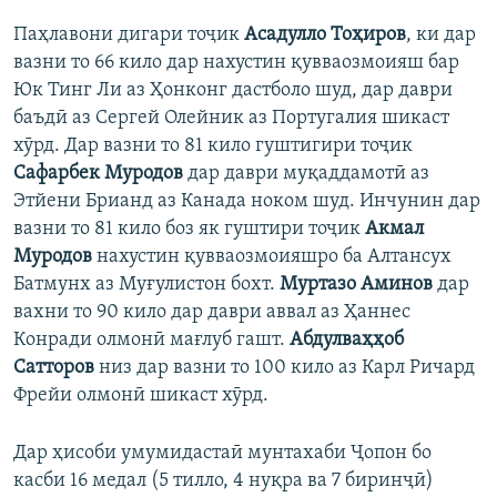
Паҳлавони дигари тоҷик
Асадулло Тоҳиров
, ки дар
вазни то 66 кило дар нахустин қувваозмоияш бар
Юк Тинг Ли аз Ҳонконг дастболо шуд, дар даври
баъдӣ аз Сергей Олейник аз Португалия шикаст
хӯрд. Дар вазни то 81 кило гуштигири тоҷик
Сафарбек Муродов
дар даври муқаддамотӣ аз
Этйени Брианд аз Канада ноком шуд. Инчунин дар
вазни то 81 кило боз як гуштири тоҷик
Акмал
Муродов
нахустин қувваозмоияшро ба Алтансух
Батмунх аз Муғулистон бохт.
Муртазо Аминов
дар
вахни то 90 кило дар даври аввал аз Ҳаннес
Конради олмонӣ мағлуб гашт.
Абдулваҳҳоб
Сатторов
низ дар вазни то 100 кило аз Карл Ричард
Фрейи олмонӣ шикаст хӯрд.
Дар ҳисоби умумидастаӣ мунтахаби Ҷопон бо
касби 16 медал (5 тилло, 4 нуқра ва 7 биринҷӣ)