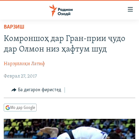
Пайвандҳои
дастрасӣ
Ҷаҳиш
ВАРЗИШ
ба
ГӮШАҲО
Комроншоҳ дар Гран-прии ҷудо
мояи
ГАПИ ОЗОД
СИЁСАТ
аслӣ
дар Олмон низ ҳафтум шуд
РӮЗГОРИ МУҲОҶИР
Ҷаҳиш
ИҚТИСОД
ба
Нарзуллоҳи Латиф
САЛОМ, ХОҲАР
ҶОМЕА
феҳристи
Феврал 27, 2017
ТАҲҚИҚОТ
ҚАЗИЯИ "КРОКУС"
аслӣ
Ҷаҳиш
ҶАНГ ДАР УКРАИНА
ОСИЁИ МАРКАЗӢ
Ба дигарон фиристед
ба
НАЗАРИ МАРДУМ
ФАРҲАНГ
ҷустор
Мо дар Google
ЧАНДРАСОНАӢ
МЕҲМОНИ ОЗОДӢ
БЛОГИСТОН
РӮЙХАТҲО
ВАРЗИШ
ОЗОДӢ ОНЛАЙН
ВИДЕО
КИТОБҲОИ ОЗОДӢ
НИГОРИСТОН