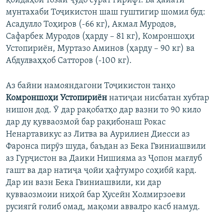
қоидаҳои тозаи ҷудо сурат гирифт. Ба ҳайати
мунтахаби Тоҷикистон шаш гуштигир шомил буд:
Асадулло Тоҳиров (-66 кг), Акмал Муродов,
Сафарбек Муродов (ҳарду – 81 кг), Комроншоҳи
Устопириён, Муртазо Аминов (ҳарду – 90 кг) ва
Абдулваҳҳоб Сатторов (-100 кг).
Аз байни намояндагони Тоҷикистон танҳо
Комроншоҳи Устопириён
натиҷаи нисбатан хубтар
нишон дод. Ӯ дар рақобатҳо дар вазни то 90 кило
дар ду қувваозмоӣ бар рақибонаш Рокас
Ненартавикус аз Литва ва Аурилиен Диесси аз
Фаронса пирӯз шуда, баъдан аз Бека Гвиниашвили
аз Гурҷистон ва Даики Нишияма аз Ҷопон мағлуб
гашт ва дар натиҷа ҷойи ҳафтумро соҳибӣ кард.
Дар ин вазн Бека Гвиниашвили, ки дар
қувваозмоии ниҳоӣ бар Ҳусейн Холмирзоеви
русиягӣ ғолиб омад, мақоми аввалро касб намуд.