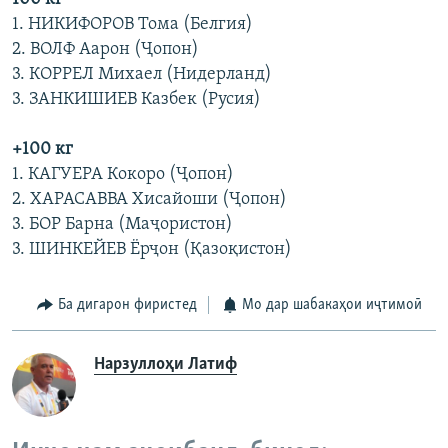
1. НИКИФОРОВ Тома (Белгия)
2. ВОЛФ Аарон (Ҷопон)
3. КОРРЕЛ Михаел (Нидерланд)
3. ЗАНКИШИЕВ Казбек (Русия)
+100 кг
1. КАГУЕРА Кокоро (Ҷопон)
2. ХАРАСАВВА Хисайоши (Ҷопон)
3. БОР Барна (Маҷористон)
3. ШИНКЕЙЕВ Ёрҷон (Қазоқистон)
Ба дигарон фиристед
Мо дар шабакаҳои иҷтимоӣ
Нарзуллоҳи Латиф