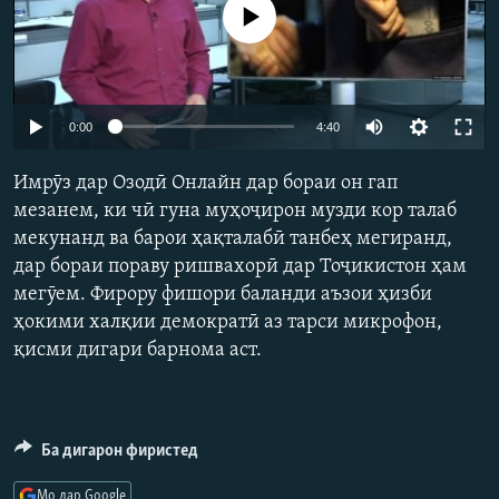
Феълан кор намекунад
ГУЗОРИШҲОИ РАДИОӢ
Русский
ПАЙГИРӢ КУНЕД
0:00
4:40
Имрӯз дар Озодӣ Онлайн дар бораи он гап
мезанем, ки чӣ гуна муҳоҷирон музди кор талаб
мекунанд ва барои ҳақталабӣ танбеҳ мегиранд,
Ҳамаи сомонаҳои RFE/RL
дар бораи пораву ришвахорӣ дар Тоҷикистон ҳам
мегӯем. Фирору фишори баланди аъзои ҳизби
ҳокими халқии демократӣ аз тарси микрофон,
қисми дигари барнома аст.
Ба дигарон фиристед
Мо дар Google