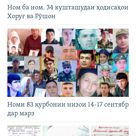
Ном ба ном. 34 кушташудаи ҳодисаҳои
Хоруғ ва Рӯшон
Номи 83 қурбонии низои 14-17 сентябр
дар марз