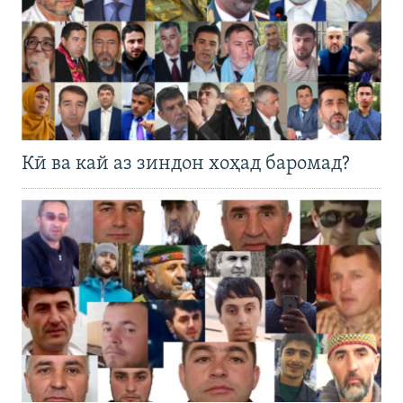
Кӣ ва кай аз зиндон хоҳад баромад?