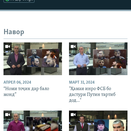
Навор
АПРЕЛ 06, 2024
МАРТ 31, 2024
“Номи тоҷик дар бало
"Ҳамаи инро ФСБ бо
монд”
дастури Путин тартиб
дод..."