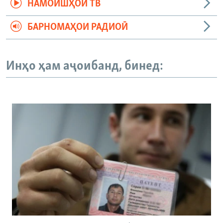
НАМОИШҲОИ ТВ
БАРНОМАҲОИ РАДИОӢ
Инҳо ҳам аҷоибанд, бинед: