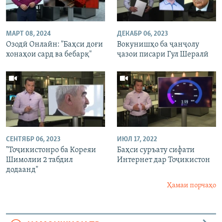
МАРТ 08, 2024
ДЕКАБР 06, 2023
Озодӣ Онлайн: "Баҳси доғи
Вокунишҳо ба ҷанҷолу
хонаҳои сард ва бебарқ"
ҷазои писари Гул Шералӣ
СЕНТЯБР 06, 2023
ИЮЛ 17, 2022
"Тоҷикистонро ба Кореяи
Баҳси суръату сифати
Шимолии 2 табдил
Интернет дар Тоҷикистон
додаанд"
Ҳамаи порчаҳо