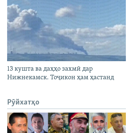
13 кушта ва даҳҳо захмӣ дар
Нижнекамск. Тоҷикон ҳам ҳастанд
Рӯйхатҳо