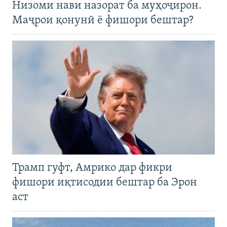
Низоми нави назорат ба муҳоҷирон.
Маҷрои қонунӣ ё фишори бештар?
Трамп гуфт, Амрико дар фикри
фишори иқтисодии бештар ба Эрон
аст