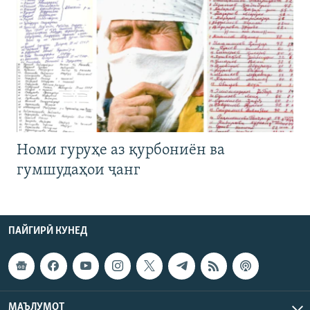
Номи гуруҳе аз қурбониён ва
гумшудаҳои ҷанг
ПАЙГИРӢ КУНЕД
МАЪЛУМОТ