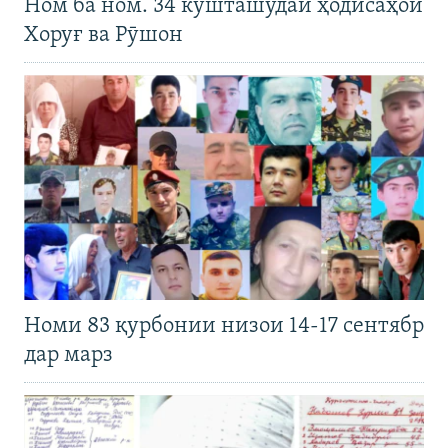
Ном ба ном. 34 кушташудаи ҳодисаҳои
Хоруғ ва Рӯшон
Номи 83 қурбонии низои 14-17 сентябр
дар марз