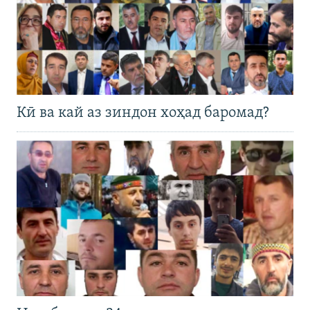
Кӣ ва кай аз зиндон хоҳад баромад?