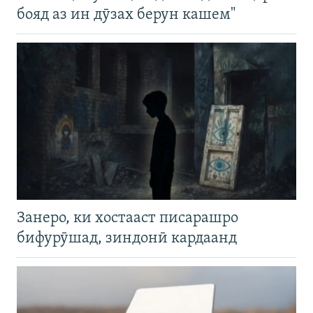
бояд аз ин дӯзах берун кашем"
Занеро, ки хостааст писарашро
бифурӯшад, зиндонӣ кардаанд