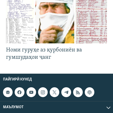
Номи гуруҳе аз қурбониён ва
гумшудаҳои ҷанг
ПАЙГИРӢ КУНЕД
МАЪЛУМОТ