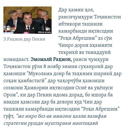
Дар ҳамин ҳол,
раисиҷумҳури Тоҷикистон
ибтикори ташкили
камарбанди иқтисодии
“Роҳи Абрешим” аз сӯи
Э.Раҳмон дар Пекин
Чинро дорои аҳамияти
таърихӣ ва тамаддунӣ
номидааст.
Эмомалӣ Раҳмон,
раиси ҷумҳури
Тоҷикистон рӯзи 8 ноябр зимни суханронӣ дар
ҳамоиши “Муколама доир ба таҳкими шарикӣ дар
соҳаи ҳамбастагӣ” дар чаҳорчӯби ҳамоиши
созмони Ҳамкории иқтисодии Осиё ва уқёнуси
Ором”, ки дар Пекин идома дорад, бо ишора ба
нақши ҳамсояи дар ба девори худ Чин дар
ташкили камарбанди иқтисодии “Роҳи Абрешим”
гуфт,
“мо инро боз як имкони ҳалли вазифаи
стратегии рушди муштараки минтақавӣ