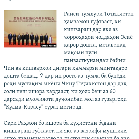
Раиси ҷумҳури Тоҷикистон
ҳамзамон гуфтааст, ки
кишвараш дар яке аз
чорроҳаҳои ҷоддаҳои Осиё
қарор дошта, метавонад
мақоми пули
пайвасткунандаи байни
Чин ва кишварҳои дигари ҳаммарзи минтақаро
дошта бошад. Ӯ дар ин росто аз ҷумла ба бунёди
роҳи мустақим миёни Чину Тоҷикистон дар даҳ
соли пеш ишора кардааст, ки ҳоло беш аз 60
дарсади муомилоти дуҷонибаи мол аз гузаргоҳи
“Қулма-Қарасу” сурат мегирад.
Оқои Раҳмон бо ишора ба кӯҳистони будани
кишвараш гуфтааст, ки яке аз вазоифи мушкили
онҳо, таъмини равуо ва дастрасии сокинон ба ҳар