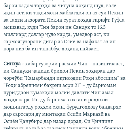
барои кадом тарҳҳо ва чигуна хоҳанд шуд, вале
яқин аст, ки тақсимоти маблағҳои он аз сӯи Пекин
ва таҳти назорати Пекин сурат хоҳад гирифт. Гуфта
мешавад, худи Чин барои ин Сандуқ то 16,3
миллиард доллар ҷудо карда, умедвор аст, ки
сармоягузорони дигар аз Осиё ва нафақат аз ин
қора низ ба ин ташаббус хоҳанд пайваст.
Синхуа -
хабаргузории расмии Чин – навиштаааст,
ки Сандуқи ҷадиди ёриҳои Пекин зоҳиран дар
чорчӯби “Камарбанди иқтисодии Роҳи абрешим” ва
“Роҳи абрешими баҳрии асри 21” – ду барномаи
пуриддаои кумакҳои молии давлати Чин амал
хоҳад кард. Ин ду барнома сохтани роҳҳҳои
мошингарду роҳҳои оҳан, фурудгоҳҳову бандарҳо
дар саросари ду минтақаи Осиёи Марказӣ ва
Осиёи Ҷанубиро дар назар дорад. Си Ҷинпинг
гуфтааст, ҳадаф аз таъсиси Сандуқи Роҳи Абрешим