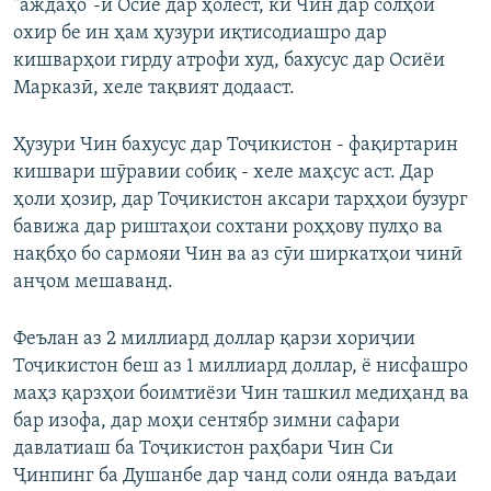
“аждаҳо”-и Осиё дар ҳолест, ки Чин дар солҳои
охир бе ин ҳам ҳузури иқтисодиашро дар
кишварҳои гирду атрофи худ, бахусус дар Осиёи
Марказӣ, хеле тақвият додааст.
Ҳузури Чин бахусус дар Тоҷикистон - фақиртарин
кишвари шӯравии собиқ - хеле маҳсус аст. Дар
ҳоли ҳозир, дар Тоҷикистон аксари тарҳҳои бузург
бавижа дар риштаҳои сохтани роҳҳову пулҳо ва
нақбҳо бо сармояи Чин ва аз сӯи ширкатҳои чинӣ
анҷом мешаванд.
Феълан аз 2 миллиард доллар қарзи хориҷии
Тоҷикистон беш аз 1 миллиард доллар, ё нисфашро
маҳз қарзҳои боимтиёзи Чин ташкил медиҳанд ва
бар изофа, дар моҳи сентябр зимни сафари
давлатиаш ба Тоҷикистон раҳбари Чин Си
Ҷинпинг ба Душанбе дар чанд соли оянда ваъдаи