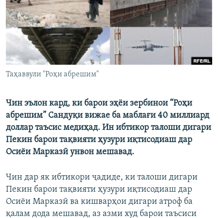
ГУЗОРИШҲОИ РАДИОӢ
Русский
ПАЙГИРӢ КУНЕД
Таҳаввули "Роҳи абрешим"
Чин эълон кард, ки барои эҳёи зербинои “Роҳи
Ҳамаи сомонаҳои RFE/RL
абрешим” Сандуқи вижае ба маблағи 40 миллиард
доллар таъсис медиҳад. Ин ибтикор талоши дигари
Пекин барои тақвияти ҳузури иқтисодиаш дар
Осиёи Марказӣ унвон мешавад.
Чин дар як ибтикори ҷадиде, ки талоши дигари
Пекин барои тақвияти ҳузури иқтисодиаш дар
Осиёи Марказӣ ва кишварҳои дигари атроф ба
қалам дода мешавад, аз азми худ барои таъсиси