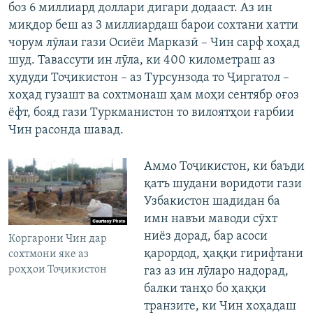
боз 6 миллиард доллари дигари додааст. Аз ин
миқдор беш аз 3 миллиардаш барои сохтани хатти
чорум лӯлаи гази Осиёи Марказӣ – Чин сарф хоҳад
шуд. Тавассути ин лӯла, ки 400 километраш аз
ҳудуди Тоҷикистон – аз Турсунзода то Ҷиргатол –
хоҳад гузашт ва сохтмонаш ҳам моҳи сентябр оғоз
ёфт, бояд гази Туркманистон то вилоятҳои ғарбии
Чин расонда шавад.
Аммо Тоҷикистон, ки баъди
қатъ шудани воридоти гази
Узбакистон шадидан ба
имн навъи маводи сӯхт
ниёз дорад, бар асоси
Коргарони Чин дар
қарордод, ҳаққи гирифтани
сохтмони яке аз
роҳҳои Тоҷикистон
газ аз ин лӯларо надорад,
балки танҳо бо ҳаққи
транзите, ки Чин хоҳадаш