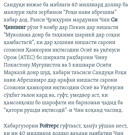
Сандуқи вижае ба маблағи 40 миллиард доллар ба
манзури эҳёи зербинои “Роҳи нави абрешим”
хабар дод. Раиси Ҷумҳурии мардумии Чин
Си
Ҷинпинг
рӯзи 9 ноябр дар Пекин дар нишасти
“Муколама доир ба таҳкими шарикӣ дар соҳаи
ҳамбастагӣ”, ки дар ҳошияи нишасти сарони
созмони Ҳамкории иқтисодии Осиё ва уқёнуси
Ором (АТЕС) бо ширкати раҳбарони Чину
Покистону Муғулистон ва 5 кишвари Осиёи
Марказӣ доир шуд, хабари таъсиси Сандуқи Роҳи
нави Абрешимро дар арафаи нишасти сарони
Созмони ҳамкории иқтисодии Осиё ва Уқёнусия
сӯҳбат эълон кард ва, гуфт, умедвор аст, ки
ҳамсояҳояш бо шарофати ин барномаи ҷадид ба
“қатори рушди иқтисодӣ”-и Чин хоҳанд часпид.
Хабаргузории
Ройтерс
гуфтааст, ҳанӯз рӯшан нест,
ки ин 40 миллиард доллар ваъдаи навбатии Чин