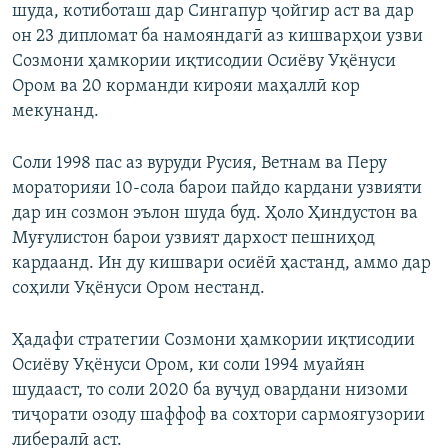
шуда, котиботаш дар Сингапур ҷойгир аст ва дар
он 23 дипломат ба намояндагӣ аз кишварҳои узви
Созмони ҳамкории иқтисодии Осиёву Уқёнуси
Ором ва 20 корманди кирояи маҳаллӣ кор
мекунанд.
Соли 1998 пас аз вуруди Русия, Ветнам ва Перу
мораторияи 10-сола барои пайдо кардани узвияти
дар ин созмон эълон шуда буд. Ҳоло Ҳиндустон ва
Муғулистон барои узвият дархост пешниҳод
кардаанд. Ин ду кишвари осиёӣ ҳастанд, аммо дар
соҳили Уқёнуси Ором нестанд.
Ҳадафи стратегии Созмони ҳамкории иқтисодии
Осиёву Уқёнуси Ором, ки соли 1994 муайян
шудааст, то соли 2020 ба вуҷуд овардани низоми
тиҷорати озоду шаффоф ва сохтори сармоягузории
либералӣ аст.