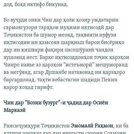
дод, бояд иктифо бикунад.
Бо вуҷуди онки Чин дар ҳоли ҳозир умдатарин
сармоягузори тарҳҳои муҳими иқтисодӣ дар
Тоҷикистон ба шумор меояд, тақвияти нуфузи
иқтисодии ин ҳамсояи шарқиаш барои бисёриҳо
дар ин кишвари фақири пасошӯравӣ чандон
хушоянд нест. Бархе иқтисоддонҳои тоҷик қарзҳои
Чинро навъе аз қарзҳои “истеъморӣ” мешуморанд
ва мегӯянд, агар Душанбе натавонад ин қарзҳоро
баргардонад, таҳти вобастагии шадиди Пекин
қарор хоҳад гирифт.
Чин дар “Бозии бузург”-и ҷадид дар Осиёи
Марказӣ
Раисиҷумҳури Тоҷикистон
Эмомалӣ Раҳмон
, ки ба
хотири ширкат дар дар нишасти сарони Сохмони