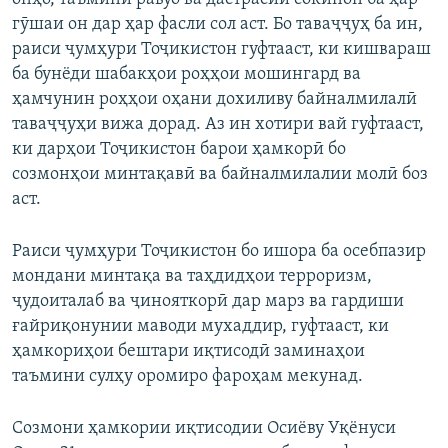
гӯшаи он дар ҳар фасли сол аст. Бо таваҷҷуҳ ба ин,
раиси ҷумҳури Тоҷикистон гуфтааст, ки кишвараш
ба бунёди шабакҳои роҳҳои мошингард ва
ҳамчунин роҳҳои оҳани дохиливу байналмилалӣ
таваҷҷуҳи вижа дорад. Аз ин хотири вай гуфтааст,
ки дарҳои Тоҷикистон барои ҳамкорӣ бо
созмонҳои минтақавӣ ва байналмилалии молӣ боз
аст.
Раиси ҷумҳури Тоҷикистон бо ишора ба осебпазир
мондани минтақа ва таҳдидҳои терроризм,
ҷудоиталаб ва ҷинояткорӣ дар марз ва гардиши
ғайриқонунии маводи мухаддир, гуфтааст, ки
ҳамкориҳои бештари иқтисодӣ заминаҳои
таъмини сулҳу оромиро фароҳам мекунад.
Созмони ҳамкории иқтисодии Осиёву Уқёнуси