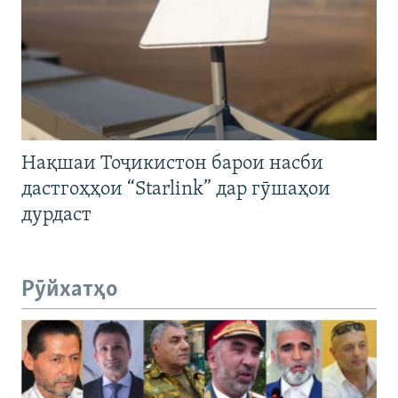
Нақшаи Тоҷикистон барои насби
дастгоҳҳои “Starlink” дар гӯшаҳои
дурдаст
Рӯйхатҳо