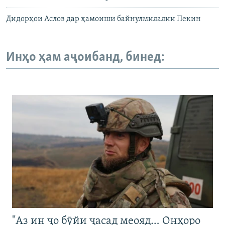
Дидорҳои Аслов дар ҳамоиши байнулмилалии Пекин
Инҳо ҳам аҷоибанд, бинед:
"Аз ин ҷо бӯйи ҷасад меояд… Онҳоро