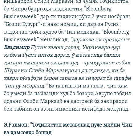
кишварҳои Осиёи Марказӣ, аз ҷумла Тоҷикистон
бо Чинро бунргоҳи таҳқиқотии “Bloomberg
Businessweek” дар як таҳлили рӯзи 7-уми ноябраш
“Бозии Бузург”-и наве номид, ки дар он Русия
тадриҷан ҷойи худро ба Чин медиҳад. “Bloomberg
Businessweek” менависад,
“дар ҳоле ки президент
Владимир
Путин талош дорад, Украинаро дар
қабзаи Русия нигоҳ дорад, ӯ метавонад бахши
дигари империяи ояндаи худ – ҷумҳуриҳои собиқ
Шӯравии Осиёи Марказиро аз даст диҳад, ки ба
таври рӯзафзун барои сармоя ва тиҷорат ба тарафи
Чин рӯ меоранд.”
Ба навиштаи маҷалла, Чин ҳам
бо умеди ба пайванди худ бо бозори Аврупо табдил
додани Осиёи Марказӣ ва дастрасӣ ба захираҳои
бои табиии он аз ин имконият истифода мекунад.
Э.Раҳмон: "Тоҷикистон метавонад пуле миёни Чин
ва ҳамсояҳо бошад"