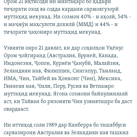
Ором 21 иқтисоди ин минтақаро бо ҳадафи
тиҷорати озод ва содда кардани сармоягузорӣ
муттаҳид мекунад. Ин созмон 40% - и аҳолӣ, 54% -
и маҷмӯи маҳсулоти дохилӣ (ММД) и 44% - и
тиҷорати ҷаҳониро муттаҳид мекунад.
Узвияти онро 21 давлат, ки дар соҳилҳои Уқёнус
Ором ҷойгиранд (Австралия, Бруней, Канада,
Индонезия, Ҷопон, Куриёи Ҷанубӣ, Малайзия,
Зеландияи нав, Филиппин, Сингапур, Таиланд,
ИМА, Чин, Тайбей ва Ҳонконг (Чин), Мексика,
Гвинеяи нав, Чили, Перу, Русия ва Ветнамро
муттаҳид мекунад. Ягона созмони байнулмилалӣ
аст, ки Тайван бо ризоияти Чин узвияташро ба даст
овардааст.
Ин иттиҳод соли 1989 дар Канберра бо ташаббуси
сарвазирони Австралия ва Зеландияи нав ташкил