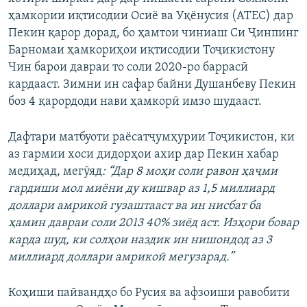
ҳамкории иқтисодии Осиё ва Уқёнусия (АТЕС) дар
Пекин қарор дорад, бо ҳамтои чиниаш Си Ҷинпинг
Барномаи ҳамкориҳои иқтисодии Тоҷикистону
Чин барои давраи то соли 2020-ро баррасӣ
кардааст. Зимни ин сафар байни Душанбеву Пекин
боз 4 қарордоди нави ҳамкорӣ имзо шудааст.
Дафтари матбуоти раёсатҷумҳурии Тоҷикистон, ки
аз гармии хоси дидорҳои ахир дар Пекин хабар
медиҳад, мегӯяд
: “Дар 8 моҳи соли равон ҳаҷми
гардиши мол миёни ду кишвар аз 1,5 миллиард
доллари амрикоӣ гузаштааст ва ин нисбат ба
ҳамин давраи соли 2013 40% зиёд аст. Изҳори бовар
карда шуд, ки солҳои наздик ин нишондод аз 3
миллиард доллари амрикоӣ мегузарад.”
Коҳиши пайвандҳо бо Русия ва афзоиши равобити