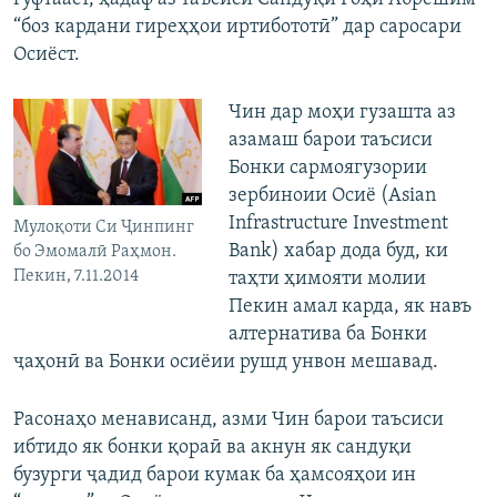
“боз кардани гиреҳҳои иртибототӣ” дар саросари
Осиёст.
Чин дар моҳи гузашта аз
азамаш барои таъсиси
Бонки сармоягузории
зербиноии Осиё (Asian
Infrastructure Investment
Мулоқоти Си Ҷинпинг
Bank) хабар дода буд, ки
бо Эмомалӣ Раҳмон.
Пекин, 7.11.2014
таҳти ҳимояти молии
Пекин амал карда, як навъ
алтернатива ба Бонки
ҷаҳонӣ ва Бонки осиёии рушд унвон мешавад.
Расонаҳо менависанд, азми Чин барои таъсиси
ибтидо як бонки қораӣ ва акнун як сандуқи
бузурги ҷадид барои кумак ба ҳамсояҳои ин