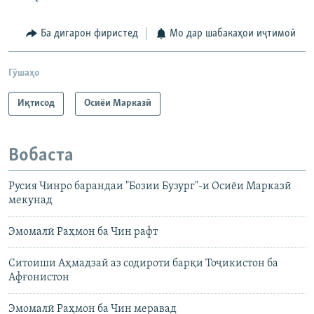
Ба дигарон фиристед
Мо дар шабакаҳои иҷтимоӣ
Гӯшаҳо
Иқтисод
Осиёи Марказӣ
Вобаста
Русия Чинро барандаи "Бозии Бузург"-и Осиёи Марказӣ
мекунад
Эмомалӣ Раҳмон ба Чин рафт
Ситоиши Аҳмадзай аз содироти барқи Тоҷикистон ба
Афғонистон
Эмомалӣ Раҳмон ба Чин меравад