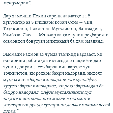
мешуморем”.
Дар ҳамоиши Пекин сарони давлатҳо ва ё
ҳукуматҳо аз 8 кишвари қораи Осиё -- Чин,
Тоҷикистон, Покистон, Муғулистон, Бангладеш,
Камбоҷа, Лаос ва Мянмар ва ҳамчунин роҳбарияти
созмонҳои бонуфузи минтақавӣ ба ҳам омаданд.
Эмомалӣ Раҳмон аз ҷумла таъйкид кардааст, ки
густариши робитаҳои иқтисодию нақлиётӣ дар
чунин доираи васеъ барои кишварҳое чун
Тоҷикистон, ки роҳҳои баҳрӣ надоранд, ниҳоят
муҳим аст:
«Барои кишварҳои камрушдёфта,
хусусан барои кишварҳое, ки роҳи баромадан ба
баҳрро надоранд, ҳифзи мустақилияти худ,
таҳкими истиқлолияти миллӣ ва таъмини
устуворияти рушду густариши давлат мақоми асосӣ
дорад.”