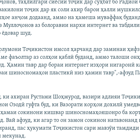
ҷонов, таҳлилгари сиёсии тоҷик дар сӯҳбат бо Радиои
 вакилони тоҷик дар як соли ахир барои ҳалли мушкил
ҳое анҷом додаанд, аммо на ҳамеша муваффақ буданд
з Муллоҷонов аз болоравии нархи интернет ва табдили
ёдовар шуд.
рлумони Тоҷикистон имсол ҳарчанд дар заминаи ҳиф
аме фаъолтар аз солҳои қаблӣ буданд, аммо талоши он
д. Ҳамин тавр дар бораи интернет изҳори нигаронӣ 
ораи шиносномаҳои пластикӣ низ ҳамин тавр",-афзуд П
т, ки ахиран Рустами Шоҳмурод, вазири адлияи Тоҷики
иои Озодӣ гуфта буд, ки Вазорати корҳои дохилӣ умедво
т ҳамаи сокинони кишвар шиносномаҳояшонро ба кор
. Вай афзуд, ки агар то он замон сокинон натавонанд
иранд, пас ҳукумати Тоҷикистон сари мавзӯи тамдиди
 мекунад.