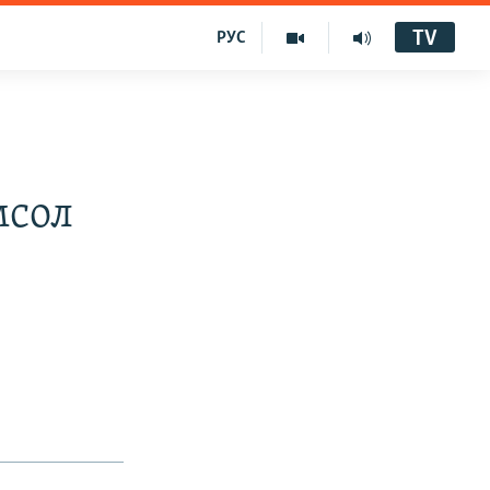
TV
РУС
мсол