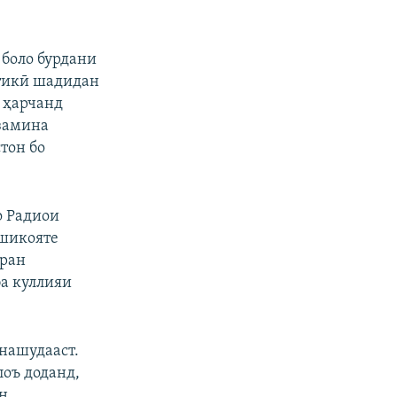
 боло бурдани
стикӣ шадидан
 ҳарчанд
 замина
тон бо
о Радиои
 шикояте
аран
а куллияи
 нашудааст.
оъ доданд,
он