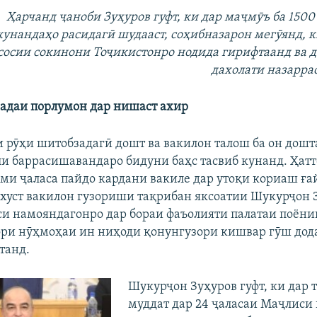
Ҳарчанд ҷаноби Зуҳуров гуфт, ки дар маҷмӯъ ба 1500
унандаҳо расидагӣ шудааст, соҳибназарон мегӯянд, к
осии сокинони Тоҷикистонро нодида гирифтаанд ва д
дахолати назарра
адаи порлумон дар нишаст ахир
и рӯҳи шитобзадагӣ дошт ва вакилон талош ба он дошт
и баррасишавандаро бидуни баҳс тасвиб кунанд. Ҳатто
ми ҷаласа пайдо кардани вакиле дар утоқи кориаш ғ
хуст вакилон гузориши тақрибан яксоатии Шукурҷон 
и намояндагонро дар бораи фаъолияти палатаи поён
ори нӯҳмоҳаи ин ниҳоди қонунгузори кишвар гӯш дода
танд.
Шукурҷон Зуҳуров гуфт, ки дар 
муддат дар 24 ҷаласаи Маҷлиси