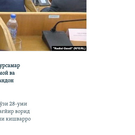
пурсамар
моӣ ва
чандон
ӯзи 28-уми
ағйир ворид
они кишварро