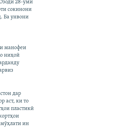
 Озодӣ 28-уми
оти сокинони
. Ба унвони
зи манофеи
ҳо ниҳоӣ
карданду
арвиз
стон дар
р аст, ки то
тҳои пластикӣ
 кортҳои
 мӯҳлати ин