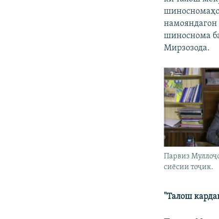
шиносномаҳоя
намояндагон 
шиноснома ба
Мирзозода.
Парвиз Муллоҷ
сиёсии тоҷик.
"Талош карда