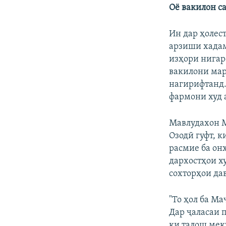
Оё вакилон с
Ин дар ҳолес
арзиши хадам
изҳори нигар
вакилони мар
нагирифтанд.
фармони худ 
Мавлудахон М
Озодӣ гуфт, 
расмие ба он
дархостҳои х
сохторҳои дав
"То ҳол ба М
Дар ҷаласаи 
ки талош мек