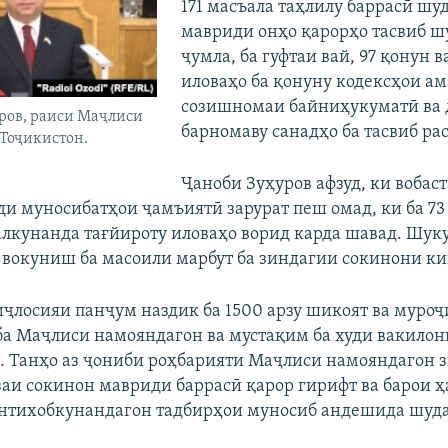
171 масъала таҳлилу баррасӣ шуд
мавриди онҳо қарорҳо тасвиб ш
ҷумла, ба гуфтаи вай, 97 қонун в
иловаҳо ба қонуну кодексҳои ам
созишномаи байниҳукуматӣ ва 
ров, раиси Маҷлиси
барномаву санадҳо ба тасвиб ра
Тоҷикистон.
Ҷаноби Зуҳуров афзуд, ки вобаст
ди муносибатҳои ҷамъиятӣ зарурат пеш омад, ки ба 73
лкунанда тағйироту иловаҳо ворид карда шавад. Шук
а вокуниш ба масоили марбут ба зиндагии сокинони ки
иҷлосияи панҷум наздик ба 1500 арзу шикоят ва муроҷ
а Маҷлиси намояндагон ва мустақим ба худи вакило
. Танҳо аз ҷониби роҳбарияти Маҷлиси намояндагон з
заи сокинон мавриди баррасӣ қарор гирифт ва барои ҳ
нтихобкунандагон тадбирҳои муносиб андешида шуда