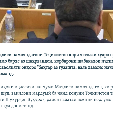
лиси намояндагони Тоҷикистон кори яксолаи худро 
ммо бархе аз шаҳрвандон, корбарони шабакаҳои иҷти
фаъолияти онҳоро "беҳтар аз гузашта, вале ҳамоно на
оманд.
ниҳоии иҷлосияи панҷуми Маҷлиси намояндагон, ки р
 шуд, вакилони мардумӣ ба чанд қонуни Тоҷикистон т
оти Шукурҷон Зуҳуров, раиси палатаи поёнии порлум
аъқул донистанд.