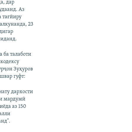
а, дар
удаанд. Аз
а тағйиру
алкунанда, 23
дигар
сиданд.
а ба талаботи
 кодексу
урҷон Зуҳуров
швар гуфт:
иату дархости
ни мардумӣ
иёда аз 150
алли
нд".