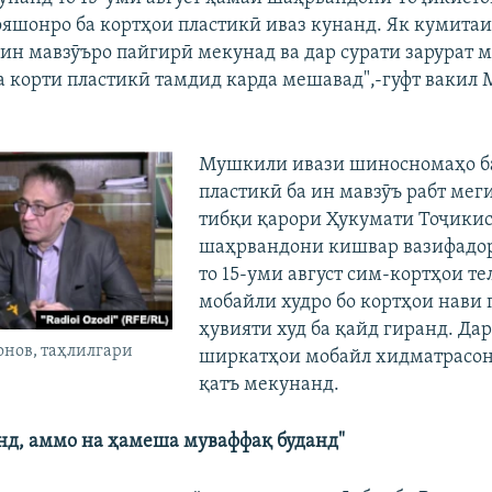
шонро ба кортҳои пластикӣ иваз кунанд. Як кумита
ин мавзӯъро пайгирӣ мекунад ва дар сурати зарурат 
 корти пластикӣ тамдид карда мешавад",-гуфт вакил
Мушкили ивази шиносномаҳо б
пластикӣ ба ин мавзӯъ рабт мег
тибқи қарори Ҳукумати Тоҷики
шаҳрвандони кишвар вазифадор
то 15-уми август сим-кортҳои т
мобайли худро бо кортҳои нави
ҳувияти худ ба қайд гиранд. Дар
онов, таҳлилгари
ширкатҳои мобайл хидматрасон
қатъ мекунанд.
нд, аммо на ҳамеша муваффақ буданд"