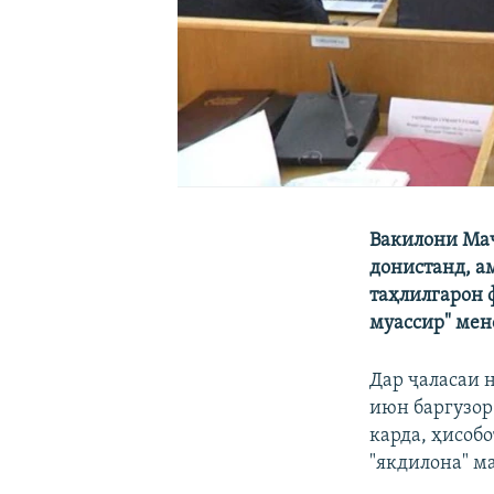
Вакилони Маҷ
донистанд, а
таҳлилгарон 
муассир" мен
Дар ҷаласаи 
июн баргузор
карда, ҳисоб
"якдилона" м