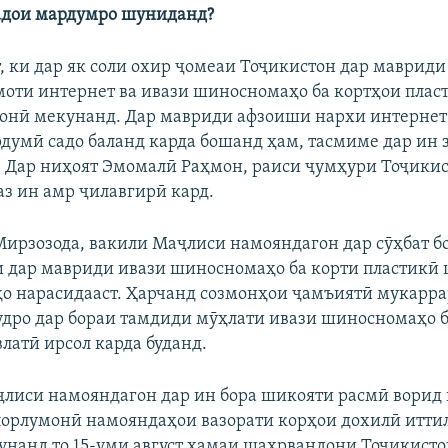
адои мардумро шуниданд?
т, ки дар як соли охир ҷомеаи Тоҷикистон дар мавриди
оти интернет ва ивази шиносномаҳо ба кортҳои пла
онӣ мекунанд. Дар мавриди афзоиши нархи интернет
думӣ садо баланд карда бошанд ҳам, тасмиме дар ин
 Дар ниҳоят Эмомалӣ Раҳмон, раиси ҷумҳури Тоҷикис
аз ин амр ҷилавгирӣ кард.
ирзозода, вакили Маҷлиси намояндагон дар сӯҳбат б
ки дар мавриди ивази шиносномаҳо ба корти пластикӣ
ҳо нарасидааст. Ҳарчанд созмонҳои ҷамъиятӣ мукарр
удро дар бораи тамдиди мӯҳлати ивази шиносномаҳо б
латӣ ирсол карда буданд.
аҷлиси намояндагон дар ин бора шикояти расмӣ ворид
порлумонӣ намояндаҳои вазорати корҳои дохилӣ иттил
унанд то 15-уми август ҳамаи шаҳрвандони Тоҷикист