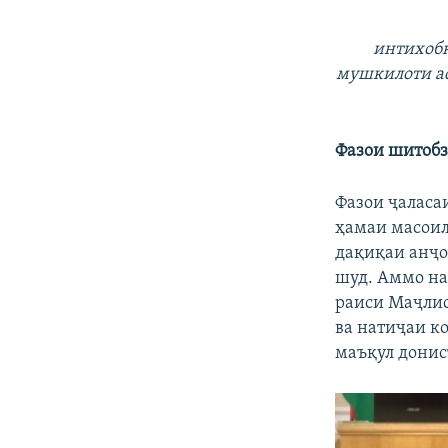
интихобк
мушкилоти ас
Фазои шитобз
Фазои ҷаласа
ҳамаи масоил
дақиқаи анҷо
шуд. Аммо на
раиси Маҷлис
ва натиҷаи к
маъқул донис