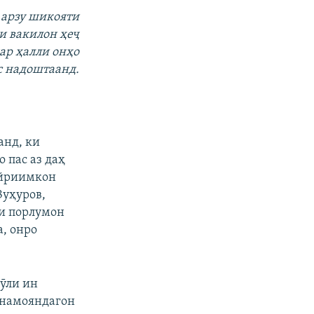
 арзу шикояти
и вакилон ҳеҷ
ар ҳалли онҳо
с надоштаанд.
анд, ки
 пас аз даҳ
айриимкон
Зуҳуров,
ии порлумон
, онро
тӯли ин
 намояндагон