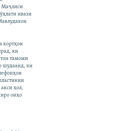
и Маҷлиси
мӯҳлати ивази
 Мавлудахон
а кортҳои
ирад, ки
стон тамоми
 шудаанд, ки
елефонҳои
 пластикии
 акси ҳол,
иро онҳо