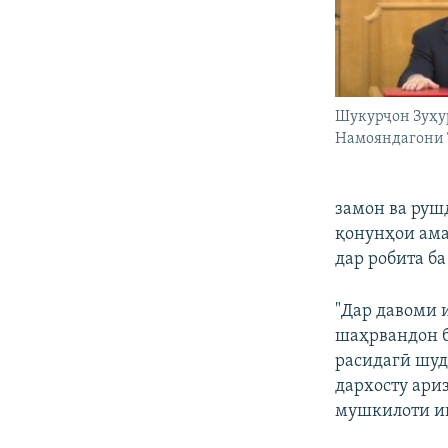
Шукурҷон Зуҳу
Намояндагони 
замон ва руш
қонунҳои ама
дар робита б
"Дар давоми 
шаҳрвандон б
расидагӣ шуд
дархосту ари
мушкилоти и