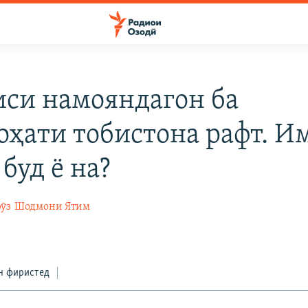
си намояндагон ба
оҳати тобистона рафт. И
буд ё на?
ӯз
Шодмони Ятим
н фиристед