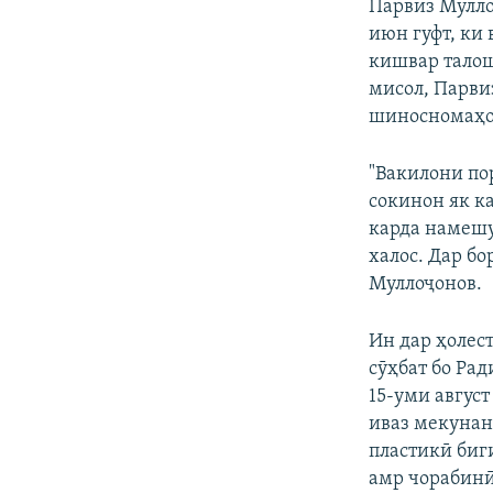
Парвиз Мулло
июн гуфт, ки
кишвар талош
мисол, Парви
шиносномаҳо 
"Вакилони по
сокинон як к
карда намешу
халос. Дар б
Муллоҷонов.
Ин дар ҳолес
сӯҳбат бо Рад
15-уми авгус
иваз мекунанд
пластикӣ биг
амр чорабинӣ