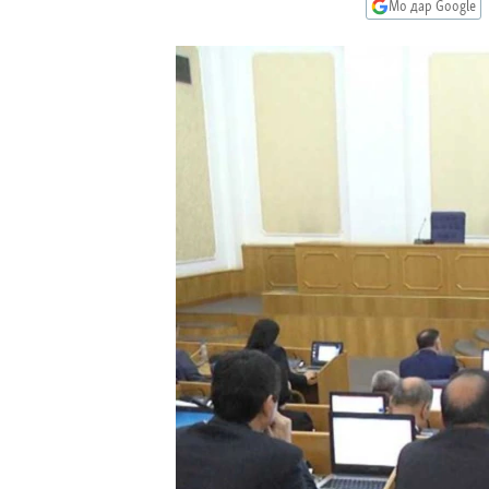
ГУЗОРИШҲОИ РАДИОӢ
Мо дар Google