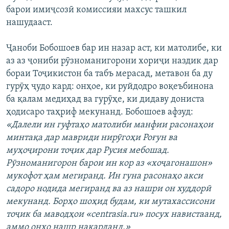
барои имиҷсозӣ комиссияи махсус ташкил
нашудааст.
Ҷаноби Бобошоев бар ин назар аст, ки матолибе, ки
аз аз ҷониби рӯзноманигорони хориҷи наздик дар
бораи Тоҷикистон ба табъ мерасад, метавон ба ду
гурӯҳ ҷудо кард: онҳое, ки руйдодро воқеъбинона
ба қалам медиҳад ва гурӯҳе, ки дидаву дониста
ҳодисаро таҳриф мекунанд. Бобошоев афзуд:
«Далели ин гуфтаҳо матолиби манфии расонаҳои
минтақа дар мавриди нирӯгоҳи Роғун ва
муҳоҷирони тоҷик дар Русия мебошад.
Рӯзноманигорон барои ин кор аз «хоҷагонашон»
мукофот ҳам мегиранд. Ин гуна расонаҳо акси
садоро нодида мегиранд ва аз нашри он худдорӣ
мекунанд. Борҳо шоҳид будам, ки мутахассисони
тоҷик ба маводҳои «centrasia.ru» посух навистаанд,
аммо онҳо нашр накарданд.»