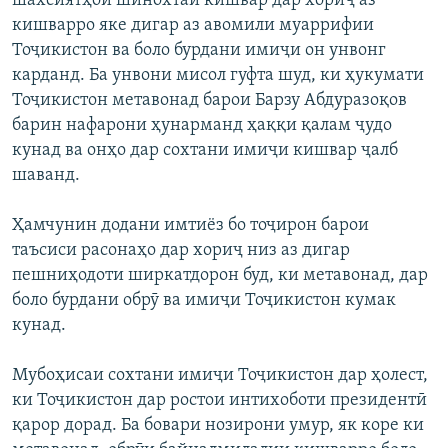
шахсиятҳои шинохтаи кишвар дар хориҷ аз
кишварро яке дигар аз авомили муаррифии
Тоҷикистон ва боло бурдани имиҷи он унвонг
карданд. Ба унвони мисол гуфта шуд, ки ҳукумати
Тоҷикистон метавонад барои Барзу Абдуразоқов
барин нафарони ҳунарманд ҳаққи қалам ҷудо
кунад ва онҳо дар сохтани имиҷи кишвар ҷалб
шаванд.
Ҳамчунин додани имтиёз бо тоҷирон барои
таъсиси расонаҳо дар хориҷ низ аз дигар
пешниҳодоти ширкатдорон буд, ки метавонад, дар
боло бурдани обрӯ ва имиҷи Тоҷикистон кумак
кунад.
Мубоҳисаи сохтани имиҷи Тоҷикистон дар ҳолест,
ки Тоҷикистон дар ростои интихоботи президентӣ
қарор дорад. Ба бовари нозирони умур, як коре ки