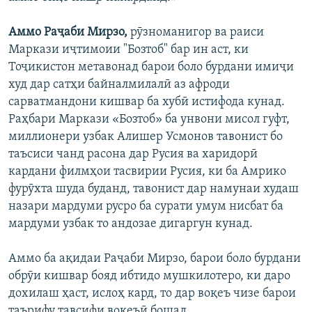
Аммо Раҷаби Мирзо,
рӯзноманигор ва раиси
Маркази иҷтимоии "Бозтоб" бар ин аст, ки
Тоҷикистон метавонад барои боло бурдани имиҷи
худ дар сатҳи байналмилалӣ аз афроди
сарватмандони кишвар ба хубӣ истифода кунад.
Раҳбари Маркази «Бозтоб» ба унвони мисол гуфт,
миллионери узбак Алишер Усмонов тавонист бо
таъсиси чанд расона дар Русия ва харидорӣ
кардани филмҳои тасвирии Русия, ки ба Амрико
фурӯхта шуда буданд, тавонист дар намунаи худаш
назари мардуми русро ба сурати умум нисбат ба
мардуми узбак то андозае дигаргун кунад.
Аммо ба ақидаи Раҷаби Мирзо, барои боло бурдани
обрӯи кишвар бояд ибтидо мушкилотеро, ки даро
дохилаш ҳаст, ислоҳ кард, то дар воқеъ чизе барои
таърифу тавсифи воқеъӣ бошад.