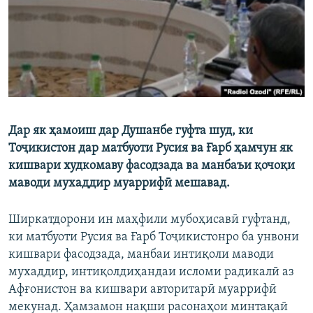
ГУЗОРИШҲОИ РАДИОӢ
Русский
ПАЙГИРӢ КУНЕД
Дар як ҳамоиш дар Душанбе гуфта шуд, ки
Тоҷикистон дар матбуоти Русия ва Ғарб ҳамчун як
Ҳамаи сомонаҳои RFE/RL
кишвари худкомаву фасодзада ва манбаъи қочоқи
маводи мухаддир муаррифӣ мешавад.
Ширкатдорони ин маҳфили мубоҳисавӣ гуфтанд,
ки матбуоти Русия ва Ғарб Тоҷикистонро ба унвони
кишвари фасодзада, манбаи интиқоли маводи
мухаддир, интиқолдиҳандаи исломи радикалӣ аз
Афғонистон ва кишвари авторитарӣ муаррифӣ
мекунад. Ҳамзамон нақши расонаҳои минтақаӣ