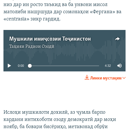
низ дар ин росто таъкид ва ба унвони мисол
матолиби нашршуда дар сомонаҳои «Фергана» ва
«centrasia» зикр гардид.
Мушкили имиҷсозии Тоҷикистон
Таҳияи
Радиои Озодӣ
Феълан кор намекунад
0:00
4:32
Линки мустақим
Ислоҳи мушкилоти дохилӣ, аз ҷумла барпо
кардани интихоботи озоду демократӣ дар моҳи
ноябр, ба бовари бисёриҳо, метавонад обрӯи