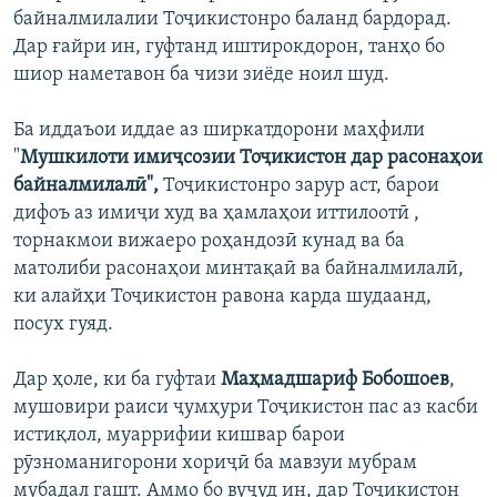
байналмилалии Тоҷикистонро баланд бардорад.
Дар ғайри ин, гуфтанд иштирокдорон, танҳо бо
шиор наметавон ба чизи зиёде ноил шуд.
Ба иддаъои иддае аз ширкатдорони маҳфили
"
Мушкилоти имиҷсозии Тоҷикистон дар расонаҳои
байналмилалӣ",
Тоҷикистонро зарур аст, барои
дифоъ аз имиҷи худ ва ҳамлаҳои иттилоотӣ ,
торнакмои вижаеро роҳандозӣ кунад ва ба
матолиби расонаҳои минтақаӣ ва байналмилалӣ,
ки алайҳи Тоҷикистон равона карда шудаанд,
посух гуяд.
Дар ҳоле, ки ба гуфтаи
Маҳмадшариф Бобошоев
,
мушовири раиси ҷумҳури Тоҷикистон пас аз касби
истиқлол, муаррифии кишвар барои
рӯзноманигорони хориҷӣ ба мавзуи мубрам
мубадал гашт. Аммо бо вуҷуд ин, дар Тоҷикистон