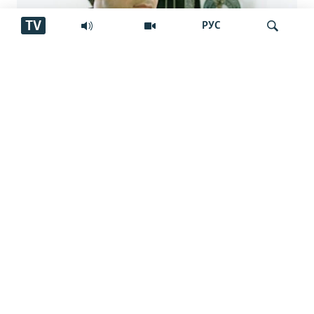
TV
РУС
Аз марги овозхон Баҳром Ғафурӣ шаш
Ҷустуҷӯ
сол гузашт. Вай имсол 50-сола мешуд
Арабистон, Покистон ва Туркия