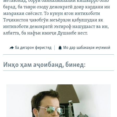
метавонад, обрӯи байналмилалии кишварро боло
барад, ба таври озоду демократӣ доир кардани ин
маъракаи сиёсист. То кунун ягон интихоботи
Тоҷикистон ҷавобгӯи меъёрҳои қабулшудаи як
интихоботи демократӣ эътироф нашудааст ва ин,
албатта, ба нафъи имиҷи Душанбе нест.
Ба дигарон фиристед
Мо дар шабакаҳои иҷтимоӣ
Инҳо ҳам аҷоибанд, бинед: