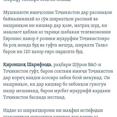
Мушкилоти имиҷсозии Тоҷикистон дар расонаҳои
байналмилалӣ аз сӯи ширкатҳои расонаӣ ва
нашрияҳои ин кишвар дар ҳоле, матраҳ шуд, ки
мақомот қаблан аз тариқи шабакаи телевизионии
Евронюс навор ё ролики муаррфии Тоҷикистонро
ба роҳ монда буд ва гуфта мешуд, ширкати Талко
барои ин 120 ҳазор евро пардохта буд.
Қироншоҳ Шарифзода
, раҳбари Шӯрои ВАО-и
Тоҷикистон гуфт, барои сохтани имиҷи Тоҷикистон
дар хориҷ нақши асосиро забон бозӣ мекунад. Он
нашрияҳое, ки дар кишвар бо забонҳои гуногун
нашр мешаванд, барои мусбат муаррифӣ кардани
Тоҷикистон басанда нестанд.
Иддае аз ширкатдорони ин маҳфил истифодаи