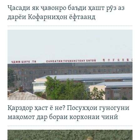
Ҷасади як ҷавонро баъди ҳашт рӯз аз
дарёи Кофарниҳон ёфтаанд
Қарздор ҳаст ё не? Посухҳои гуногуни
мақомот дар бораи корхонаи чинӣ