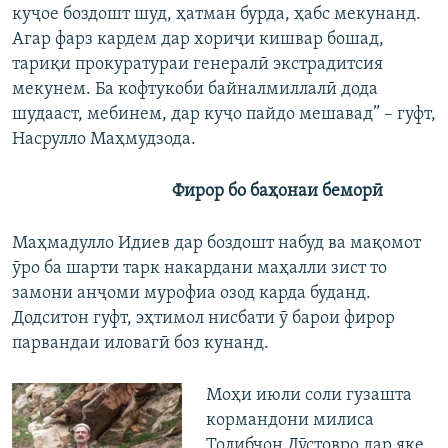
куҷое боздошт шуд, ҳатман бурда, ҳабс мекунанд.
Агар фарз кардем дар хориҷи кишвар бошад,
тариқи прокуратураи генералӣ экстрадитсия
мекунем. Ба кофтукоби байналмиллалӣ дода
шудааст, мебинем, дар куҷо пайдо мешавад” – гуфт,
Насрулло Маҳмудзода.
Фирор бо баҳонаи беморӣ
Маҳмадулло Идиев дар боздошт набуд ва мақомот
ӯро ба шарти тарк накардани маҳалли зист то
замони анҷоми мурофиа озод карда буданд.
Додситон гуфт, эҳтимол нисбати ӯ барои фирор
парвандаи иловагӣ боз кунанд.
Моҳи июли соли гузашта
кормандони милиса
Толибҷон Дӯстовро дар яке