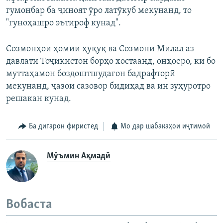
гумонбар ба ҷиноят ӯро латӯкуб мекунанд, то
"гуноҳашро эътироф кунад".
Созмонҳои ҳомии ҳуқуқ ва Созмони Милал аз
давлати Тоҷикистон борҳо хостаанд, онҳоеро, ки бо
муттаҳамон боздоштшудагон бадрафторӣ
мекунанд, ҷазои сазовор бидиҳад ва ин зуҳуротро
решакан кунад.
Ба дигарон фиристед
Мо дар шабакаҳои иҷтимоӣ
Мӯъмин Аҳмадӣ
Вобаста