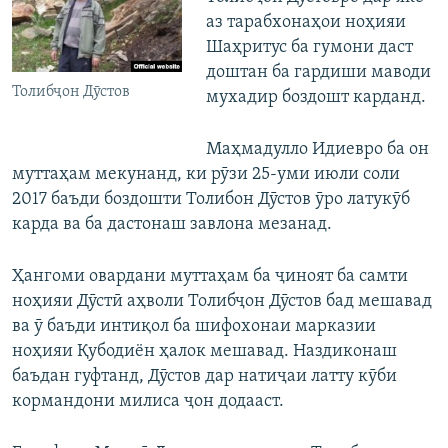
аз тарабхонаҳои ноҳияи
Шаҳритус ба гумони даст
доштан ба гардиши маводи
Толибҷон Дӯстов
мухадир боздошт карданд.
Маҳмадулло Идиевро ба он
муттаҳам мекунанд, ки рӯзи 25-уми июли соли
2017 баъди боздошти Толибон Дӯстов ӯро латукӯб
карда ва ба дастонаш завлона мезанад.
Ҳангоми овардани муттаҳам ба ҷиноят ба самти
ноҳияи Дӯстӣ аҳволи Толибҷон Дӯстов бад мешавад
ва ӯ баъди интиқол ба шифохонаи марказии
ноҳияи Қубодиён ҳалок мешавад. Наздиконаш
баъдан гуфтанд, Дӯстов дар натиҷаи латту кӯби
кормандони милиса ҷон додааст.