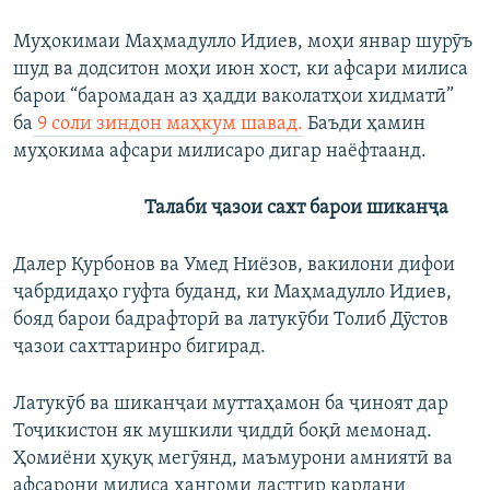
Муҳокимаи Маҳмадулло Идиев, моҳи январ шурӯъ
шуд ва додситон моҳи июн хост, ки афсари милиса
барои “баромадан аз ҳадди ваколатҳои хидматӣ”
ба
9 соли зиндон маҳкум шавад.
Баъди ҳамин
муҳокима афсари милисаро дигар наёфтаанд.
Талаби ҷазои сахт барои шиканҷа
Далер Қурбонов ва Умед Ниёзов, вакилони дифои
ҷабрдидаҳо гуфта буданд, ки Маҳмадулло Идиев,
бояд барои бадрафторӣ ва латукӯби Толиб Дӯстов
ҷазои сахттаринро бигирад.
Латукӯб ва шиканҷаи муттаҳамон ба ҷиноят дар
Тоҷикистон як мушкили ҷиддӣ боқӣ мемонад.
Ҳомиёни ҳуқуқ мегӯянд, маъмурони амниятӣ ва
афсарони милиса ҳангоми дастгир кардани