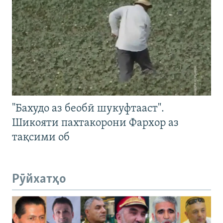
"Бахудо аз беобӣ шукуфтааст".
Шикояти пахтакорони Фархор аз
тақсими об
Рӯйхатҳо