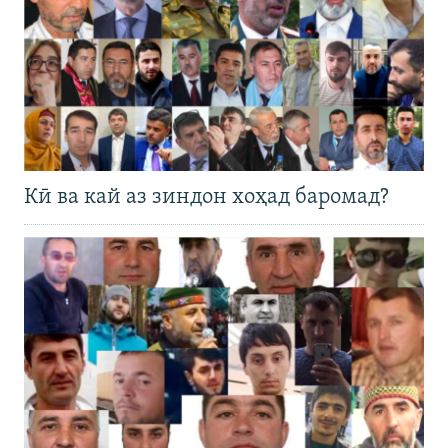
Кӣ ва кай аз зиндон хоҳад баромад?