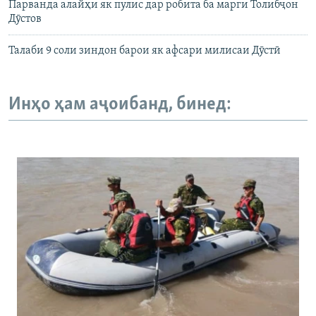
Парванда алайҳи як пулис дар робита ба марги Толибҷон
Дӯстов
Талаби 9 соли зиндон барои як афсари милисаи Дӯстӣ
Инҳо ҳам аҷоибанд, бинед: