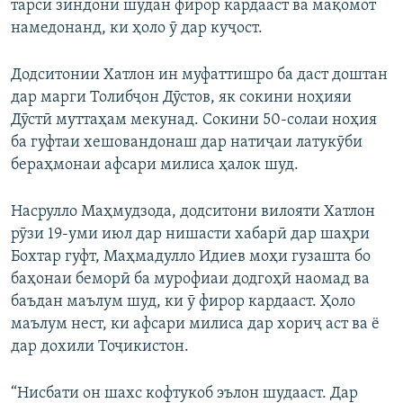
тарси зиндонӣ шудан фирор кардааст ва мақомот
намедонанд, ки ҳоло ӯ дар куҷост.
Додситонии Хатлон ин муфаттишро ба даст доштан
дар марги Толибҷон Дӯстов, як сокини ноҳияи
Дӯстӣ муттаҳам мекунад. Сокини 50-солаи ноҳия
ба гуфтаи хешовандонаш дар натиҷаи латукӯби
бераҳмонаи афсари милиса ҳалок шуд.
Насрулло Маҳмудзода, додситони вилояти Хатлон
рӯзи 19-уми июл дар нишасти хабарӣ дар шаҳри
Бохтар гуфт, Маҳмадулло Идиев моҳи гузашта бо
баҳонаи беморӣ ба мурофиаи додгоҳӣ наомад ва
баъдан маълум шуд, ки ӯ фирор кардааст. Ҳоло
маълум нест, ки афсари милиса дар хориҷ аст ва ё
дар дохили Тоҷикистон.
“Нисбати он шахс кофтукоб эълон шудааст. Дар