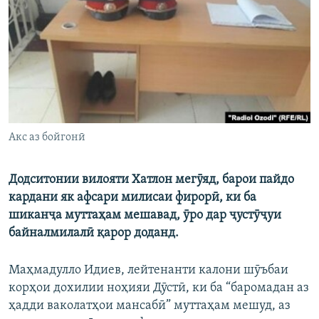
ГУЗОРИШҲОИ РАДИОӢ
Русский
ПАЙГИРӢ КУНЕД
Акс аз бойгонӣ
Ҳамаи сомонаҳои RFE/RL
Додситонии вилояти Хатлон мегӯяд, барои пайдо
кардани як афсари милисаи фирорӣ, ки ба
шиканҷа муттаҳам мешавад, ӯро дар ҷустӯҷуи
байналмилалӣ қарор доданд.
Маҳмадулло Идиев, лейтенанти калони шӯъбаи
корҳои дохилии ноҳияи Дӯстӣ, ки ба “баромадан аз
ҳадди ваколатҳои мансабӣ” муттаҳам мешуд, аз