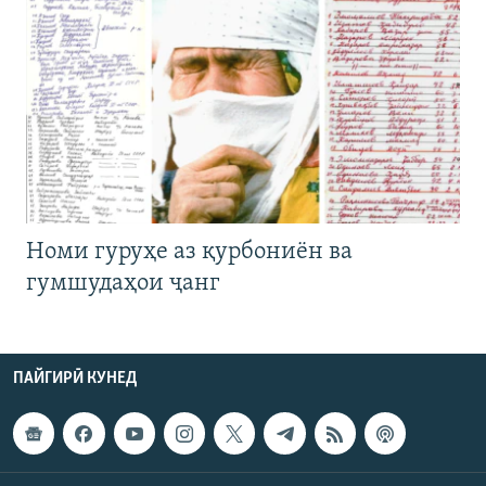
Номи гуруҳе аз қурбониён ва
гумшудаҳои ҷанг
ПАЙГИРӢ КУНЕД