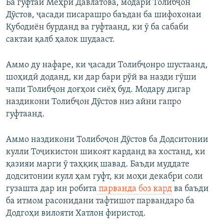
Ба гуфтаи Меҳрӣ Давлатова, модари Толибҷон
Дӯстов, ҷасади писарашро баъдан ба шифохонаи
Қубодиён бурданд ва гуфтаанд, ки ӯ ба сабаби
сактаи қалб ҳалок шудааст.
Аммо ду нафаре, ки ҷасади Толибҷонро шустаанд,
шоҳидӣ доданд, ки дар бари рӯй ва назди гӯши
чапи Толибҷон доғҳои сиёҳ буд. Модару дигар
наздикони Толибҷон Дӯстов низ айни гапро
гуфтаанд.
Аммо наздикони Толибоҷон Дӯстов ба Додситонии
кулли Тоҷикистон шикоят карданд ва хостанд, ки
қазияи марги ӯ таҳқиқ шавад. Баъди муддате
додситонии кулл ҳам гуфт, ки моҳи декабри соли
гузашта дар ин робита
парванда боз кард
ва баъди
ба итмом расонидани тафтишот парвандаро ба
Додгоҳи вилояти Хатлон фиристод.