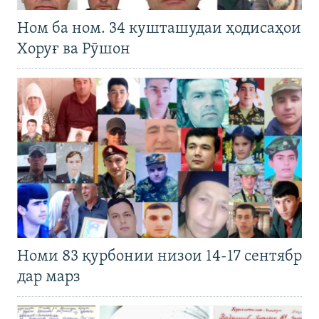
Ном ба ном. 34 кушташудаи ҳодисаҳои
Хоруғ ва Рӯшон
Номи 83 қурбонии низои 14-17 сентябр
дар марз